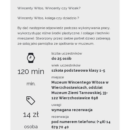
Wincenty Witos, Wincenty czy Wicek?
Wincenty Witos, kolega czy dziadzio ?
By dać następnie odpowiedz podczas wykonywania pracy,
wykorzystując różne środki plastyczne, ( collage i techniki
mieszane). Stworzony przez siebie portret dzieci zabierają
ze sobą jako pamiątka ze spotkania w muzeum.
liczba uczestników
do 25 osób
wiek uczestników
120 min
szkoła podstawowa klasy 1-5
miejsce
Muzeum Wincentego Witosa w
min.
Wierzchosławicach, oddział
Muzeum Ziemi Tarnowskiej, 33-
122 Wierzchosławice 698
uwagi
wymagana rezerwacja
14 zł
rezerwacja
pod numerem telefonu: (+48) 14
osoba
679 70 40