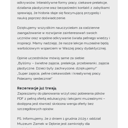
odkrywców. Interaktywne formy pracy, ciekawe prelekcje,
działania plastyczne oraz bezpośredni kontakt z zabytkami
sprawiają, że historia staje się fascynującą przygodą i
nauką poprzez doświadczenie.
Dziękujemy wszystkim nauczycielom za codzienne
zaangażowanie w rozwijanie zainteresowań swoich
uczniów oraz wspólne odkrywanie świata pełnego wiedzy i
inspiracji. Mamy nadzieję, że nasze lekcje muzealne będą
wartościowym wsparciem w Waszej pracy dydaktycznej.
Opinie uczestników mówią same za siebie:
„Byliśmy – świetne zajęcia, prelekcja, przebieranki, zajęcia
plastyczne. Dzieci były zachwycone, dziękujemy!”
„Super zajęcia, pełne ciekawostek i kreatywnej pracy.
Polecamy serdecznie!”
Rezerwacje już trwają
Zapraszamy do planowania wizyt oraz pobierania plików
PDF z pełną ofertą edukacyjną i lekcjami muzealnymi –
dostępna jest również skrócona wersja oferty bez
szczegółowych opisów.
PS. Informujemy, że z dniem 1 grudnia 2025 r. oddział
Muzeum Zamek w Dębnie jest zamknięty dla