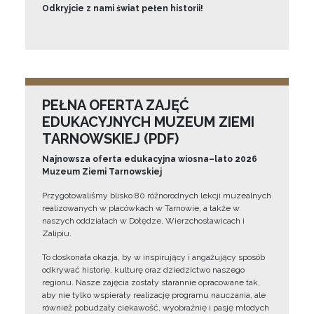
Odkryjcie z nami świat pełen historii!
PEŁNA OFERTA ZAJĘĆ
EDUKACYJNYCH MUZEUM ZIEMI
TARNOWSKIEJ (PDF)
Najnowsza oferta edukacyjna wiosna–lato 2026
Muzeum Ziemi Tarnowskiej
Przygotowaliśmy blisko 80 różnorodnych lekcji muzealnych
realizowanych w placówkach w Tarnowie, a także w
naszych oddziałach w Dołędze, Wierzchosławicach i
Zalipiu.
To doskonała okazja, by w inspirujący i angażujący sposób
odkrywać historię, kulturę oraz dziedzictwo naszego
regionu. Nasze zajęcia zostały starannie opracowane tak,
aby nie tylko wspierały realizację programu nauczania, ale
również pobudzały ciekawość, wyobraźnię i pasję młodych