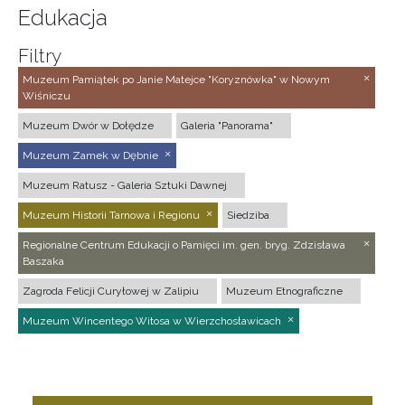
Edukacja
Filtry
Muzeum Pamiątek po Janie Matejce "Koryznówka" w Nowym
Wiśniczu
Muzeum Dwór w Dołędze
Galeria "Panorama"
Muzeum Zamek w Dębnie
Muzeum Ratusz - Galeria Sztuki Dawnej
Muzeum Historii Tarnowa i Regionu
Siedziba
Regionalne Centrum Edukacji o Pamięci im. gen. bryg. Zdzisława
Baszaka
Zagroda Felicji Curyłowej w Zalipiu
Muzeum Etnograficzne
Muzeum Wincentego Witosa w Wierzchosławicach