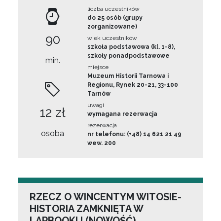
liczba uczestników
do 25 osób (grupy
zorganizowane)
90
wiek uczestników
szkoła podstawowa (kl. 1-8),
szkoły ponadpodstawowe
min.
miejsce
Muzeum Historii Tarnowa i
Regionu, Rynek 20-21, 33-100
Tarnów
uwagi
12 zł
wymagana rezerwacja
rezerwacja
osoba
nr telefonu: (+48) 14 621 21 49
wew. 200
RZECZ O WINCENTYM WITOSIE-
HISTORIA ZAMKNIĘTA W
LAPBOOKU (NOWOŚĆ)