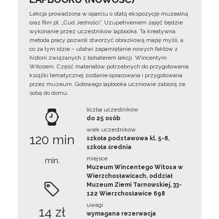
Lekcja prowadzona w oparciu o stałą ekspozycję muzealną
oraz film pt. „Cud Jedności”. Uzupełnieniem zajęć będzie
wykonanie przez uczestników lapbooka. Ta kreatywna
metoda pracy pozwoli stworzyć obrazkową mapę myśli, a
co za tym idzie – ułatwi zapamiętanie nowych faktów z
historii związanych z bohaterem lekcji, Wincentym
Witosem. Część materiałów potrzebnych do przygotowania
książki tematycznej zostanie opracowana i przygotowana
przez muzeum. Gotowego lapbooka uczniowie zabiorą ze
sobą do domu.
liczba uczestników
do 25 osób
wiek uczestników
120 min
szkoła podstawowa kl. 5-8,
szkoła średnia
miejsce
min.
Muzeum Wincentego Witosa w
Wierzchosławicach, oddział
Muzeum Ziemi Tarnowskiej, 33-
122 Wierzchosławice 698
uwagi
14 zł
wymagana rezerwacja