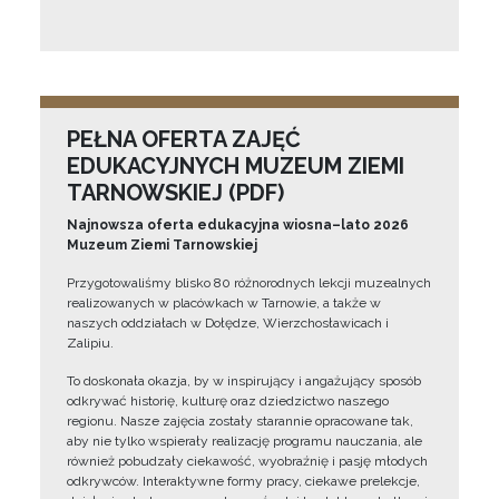
PEŁNA OFERTA ZAJĘĆ
EDUKACYJNYCH MUZEUM ZIEMI
TARNOWSKIEJ (PDF)
Najnowsza oferta edukacyjna wiosna–lato 2026
Muzeum Ziemi Tarnowskiej
Przygotowaliśmy blisko 80 różnorodnych lekcji muzealnych
realizowanych w placówkach w Tarnowie, a także w
naszych oddziałach w Dołędze, Wierzchosławicach i
Zalipiu.
To doskonała okazja, by w inspirujący i angażujący sposób
odkrywać historię, kulturę oraz dziedzictwo naszego
regionu. Nasze zajęcia zostały starannie opracowane tak,
aby nie tylko wspierały realizację programu nauczania, ale
również pobudzały ciekawość, wyobraźnię i pasję młodych
odkrywców. Interaktywne formy pracy, ciekawe prelekcje,