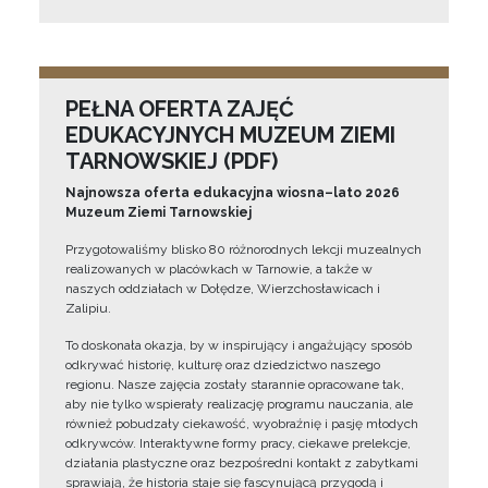
PEŁNA OFERTA ZAJĘĆ
EDUKACYJNYCH MUZEUM ZIEMI
TARNOWSKIEJ (PDF)
Najnowsza oferta edukacyjna wiosna–lato 2026
Muzeum Ziemi Tarnowskiej
Przygotowaliśmy blisko 80 różnorodnych lekcji muzealnych
realizowanych w placówkach w Tarnowie, a także w
naszych oddziałach w Dołędze, Wierzchosławicach i
Zalipiu.
To doskonała okazja, by w inspirujący i angażujący sposób
odkrywać historię, kulturę oraz dziedzictwo naszego
regionu. Nasze zajęcia zostały starannie opracowane tak,
aby nie tylko wspierały realizację programu nauczania, ale
również pobudzały ciekawość, wyobraźnię i pasję młodych
odkrywców. Interaktywne formy pracy, ciekawe prelekcje,
działania plastyczne oraz bezpośredni kontakt z zabytkami
sprawiają, że historia staje się fascynującą przygodą i