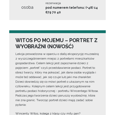
rezerwacja
osoba
pod numerem telefonu: (+48) 14
679 70 40
WITOS PO MOJEMU – PORTRET Z
WYOBRAŹNI (NOWOŚĆ)
Lekcja prowadzona w oparciu o stałą ekspozycję muzealną
z wyszczególnieniem miejsc z portretami mieszkańców
gospodarstwa. Celem lekcji jest zapoznanie dzieci z
pojęciem „portret” czyli przedstawienie postaci. Portret to
obraz twarzy, który ma pokazać, jak dana osoba wygląda i
może też oddawać, jak się czuje lub jaki ma charakter.
Dzieci dowiedzą się co mówi portret o ukazanym na nim
człowieku. Kolejnym celem lekcji jest przygotowanie
portretu postaci historycznej - portretu Wincentego Witosa.
Podczas jego tworzenia dzieci poruszą wyobraźnię, która
nie zna granic. Tworząc portret dzieci mają zadać sobie
pytania:
Wincenty Witos, kolega z klasy czy miły pan?