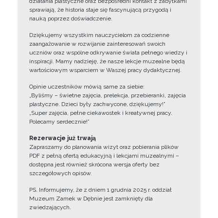
działania plastyczne oraz bezpośredni kontakt z zabytkami
sprawiają, że historia staje się fascynującą przygodą i
nauką poprzez doświadczenie.
Dziękujemy wszystkim nauczycielom za codzienne
zaangażowanie w rozwijanie zainteresowań swoich
uczniów oraz wspólne odkrywanie świata pełnego wiedzy i
inspiracji. Mamy nadzieję, że nasze lekcje muzealne będą
wartościowym wsparciem w Waszej pracy dydaktycznej.
Opinie uczestników mówią same za siebie:
„Byliśmy – świetne zajęcia, prelekcja, przebieranki, zajęcia
plastyczne. Dzieci były zachwycone, dziękujemy!”
„Super zajęcia, pełne ciekawostek i kreatywnej pracy.
Polecamy serdecznie!”
Rezerwacje już trwają
Zapraszamy do planowania wizyt oraz pobierania plików
PDF z pełną ofertą edukacyjną i lekcjami muzealnymi –
dostępna jest również skrócona wersja oferty bez
szczegółowych opisów.
PS. Informujemy, że z dniem 1 grudnia 2025 r. oddział
Muzeum Zamek w Dębnie jest zamknięty dla
zwiedzających.