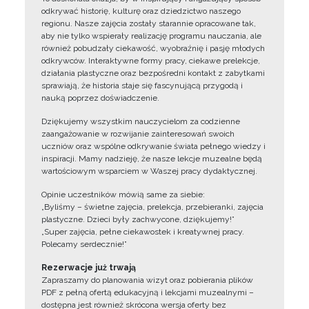
odkrywać historię, kulturę oraz dziedzictwo naszego
regionu. Nasze zajęcia zostały starannie opracowane tak,
aby nie tylko wspierały realizację programu nauczania, ale
również pobudzały ciekawość, wyobraźnię i pasję młodych
odkrywców. Interaktywne formy pracy, ciekawe prelekcje,
działania plastyczne oraz bezpośredni kontakt z zabytkami
sprawiają, że historia staje się fascynującą przygodą i
nauką poprzez doświadczenie.
Dziękujemy wszystkim nauczycielom za codzienne
zaangażowanie w rozwijanie zainteresowań swoich
uczniów oraz wspólne odkrywanie świata pełnego wiedzy i
inspiracji. Mamy nadzieję, że nasze lekcje muzealne będą
wartościowym wsparciem w Waszej pracy dydaktycznej.
Opinie uczestników mówią same za siebie:
„Byliśmy – świetne zajęcia, prelekcja, przebieranki, zajęcia
plastyczne. Dzieci były zachwycone, dziękujemy!”
„Super zajęcia, pełne ciekawostek i kreatywnej pracy.
Polecamy serdecznie!”
Rezerwacje już trwają
Zapraszamy do planowania wizyt oraz pobierania plików
PDF z pełną ofertą edukacyjną i lekcjami muzealnymi –
dostępna jest również skrócona wersja oferty bez