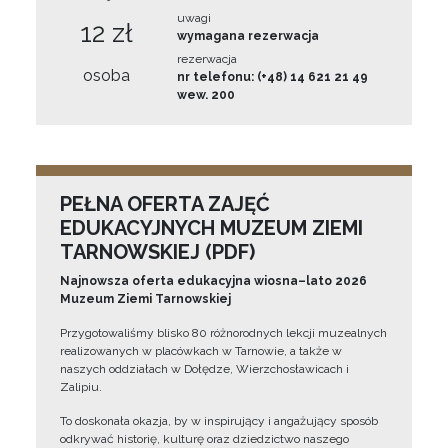
uwagi
12 zł
wymagana rezerwacja
rezerwacja
osoba
nr telefonu: (+48) 14 621 21 49
wew. 200
PEŁNA OFERTA ZAJĘĆ
EDUKACYJNYCH MUZEUM ZIEMI
TARNOWSKIEJ (PDF)
Najnowsza oferta edukacyjna wiosna–lato 2026
Muzeum Ziemi Tarnowskiej
Przygotowaliśmy blisko 80 różnorodnych lekcji muzealnych
realizowanych w placówkach w Tarnowie, a także w
naszych oddziałach w Dołędze, Wierzchosławicach i
Zalipiu.
To doskonała okazja, by w inspirujący i angażujący sposób
odkrywać historię, kulturę oraz dziedzictwo naszego