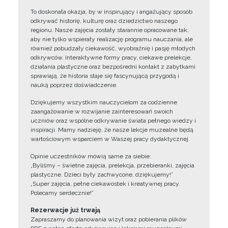
To doskonała okazja, by w inspirujący i angażujący sposób
odkrywać historię, kulturę oraz dziedzictwo naszego
regionu. Nasze zajęcia zostały starannie opracowane tak,
aby nie tylko wspierały realizację programu nauczania, ale
również pobudzały ciekawość, wyobraźnię i pasję młodych
odkrywców. Interaktywne formy pracy, ciekawe prelekcje,
działania plastyczne oraz bezpośredni kontakt z zabytkami
sprawiają, że historia staje się fascynującą przygodą i
nauką poprzez doświadczenie.
Dziękujemy wszystkim nauczycielom za codzienne
zaangażowanie w rozwijanie zainteresowań swoich
uczniów oraz wspólne odkrywanie świata pełnego wiedzy i
inspiracji. Mamy nadzieję, że nasze lekcje muzealne będą
wartościowym wsparciem w Waszej pracy dydaktycznej.
Opinie uczestników mówią same za siebie:
„Byliśmy – świetne zajęcia, prelekcja, przebieranki, zajęcia
plastyczne. Dzieci były zachwycone, dziękujemy!”
„Super zajęcia, pełne ciekawostek i kreatywnej pracy.
Polecamy serdecznie!”
Rezerwacje już trwają
Zapraszamy do planowania wizyt oraz pobierania plików