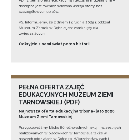
PDF z pełną ofertą edukacyjną i lekcjami muzealnymi –
dostępna jest również skrócona wersja oferty bez
szczegółowych opisów.
PS. Informujemy, że z dniem 1 grudnia 2025 r. oddział
Muzeum Zamek w Dębnie jest zamknięty dla
zwiedzających.
Odkryjcie z nami świat pełen historii!
PEŁNA OFERTA ZAJĘĆ
EDUKACYJNYCH MUZEUM ZIEMI
TARNOWSKIEJ (PDF)
Najnowsza oferta edukacyjna wiosna–lato 2026
Muzeum Ziemi Tarnowskiej
Przygotowaliśmy blisko 80 różnorodnych lekcji muzealnych
realizowanych w placówkach w Tarnowie, a także w
naszych oddziałach w Dołędze, Wierzchosławicach i