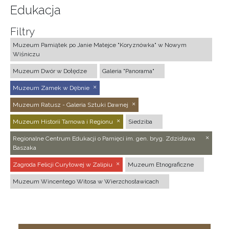
Edukacja
Filtry
Muzeum Pamiątek po Janie Matejce "Koryznówka" w Nowym
Wiśniczu
Muzeum Dwór w Dołędze
Galeria "Panorama"
Muzeum Zamek w Dębnie
Muzeum Ratusz - Galeria Sztuki Dawnej
Muzeum Historii Tarnowa i Regionu
Siedziba
Regionalne Centrum Edukacji o Pamięci im. gen. bryg. Zdzisława
Baszaka
Zagroda Felicji Curyłowej w Zalipiu
Muzeum Etnograficzne
Muzeum Wincentego Witosa w Wierzchosławicach