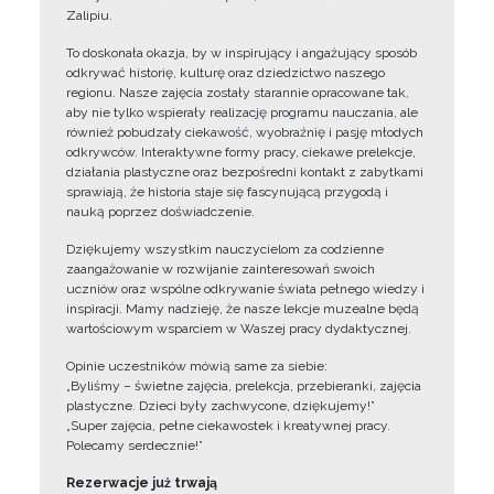
Zalipiu.
To doskonała okazja, by w inspirujący i angażujący sposób
odkrywać historię, kulturę oraz dziedzictwo naszego
regionu. Nasze zajęcia zostały starannie opracowane tak,
aby nie tylko wspierały realizację programu nauczania, ale
również pobudzały ciekawość, wyobraźnię i pasję młodych
odkrywców. Interaktywne formy pracy, ciekawe prelekcje,
działania plastyczne oraz bezpośredni kontakt z zabytkami
sprawiają, że historia staje się fascynującą przygodą i
nauką poprzez doświadczenie.
Dziękujemy wszystkim nauczycielom za codzienne
zaangażowanie w rozwijanie zainteresowań swoich
uczniów oraz wspólne odkrywanie świata pełnego wiedzy i
inspiracji. Mamy nadzieję, że nasze lekcje muzealne będą
wartościowym wsparciem w Waszej pracy dydaktycznej.
Opinie uczestników mówią same za siebie:
„Byliśmy – świetne zajęcia, prelekcja, przebieranki, zajęcia
plastyczne. Dzieci były zachwycone, dziękujemy!”
„Super zajęcia, pełne ciekawostek i kreatywnej pracy.
Polecamy serdecznie!”
Rezerwacje już trwają