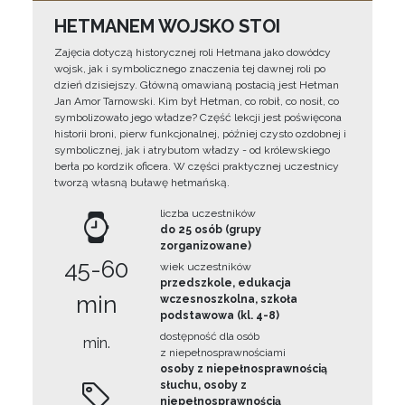
HETMANEM WOJSKO STOI
Zajęcia dotyczą historycznej roli Hetmana jako dowódcy
wojsk, jak i symbolicznego znaczenia tej dawnej roli po
dzień dzisiejszy. Główną omawianą postacią jest Hetman
Jan Amor Tarnowski. Kim był Hetman, co robił, co nosił, co
symbolizowało jego władze? Część lekcji jest poświęcona
historii broni, pierw funkcjonalnej, później czysto ozdobnej i
symbolicznej, jak i atrybutom władzy - od królewskiego
berła po kordzik oficera. W części praktycznej uczestnicy
tworzą własną buławę hetmańską.
liczba uczestników
do 25 osób (grupy
zorganizowane)
45-60
wiek uczestników
przedszkole, edukacja
min
wczesnoszkolna, szkoła
podstawowa (kl. 4-8)
dostępność dla osób
min.
z niepełnosprawnościami
osoby z niepełnosprawnością
słuchu, osoby z
niepełnosprawnością