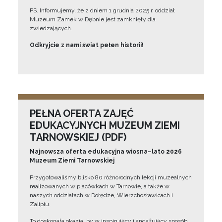
PS. Informujemy, że z dniem 1 grudnia 2025 r. oddział
Muzeum Zamek w Dębnie jest zamknięty dla
zwiedzających.
Odkryjcie z nami świat pełen historii!
PEŁNA OFERTA ZAJĘĆ
EDUKACYJNYCH MUZEUM ZIEMI
TARNOWSKIEJ (PDF)
Najnowsza oferta edukacyjna wiosna–lato 2026
Muzeum Ziemi Tarnowskiej
Przygotowaliśmy blisko 80 różnorodnych lekcji muzealnych
realizowanych w placówkach w Tarnowie, a także w
naszych oddziałach w Dołędze, Wierzchosławicach i
Zalipiu.
To doskonała okazja, by w inspirujący i angażujący sposób