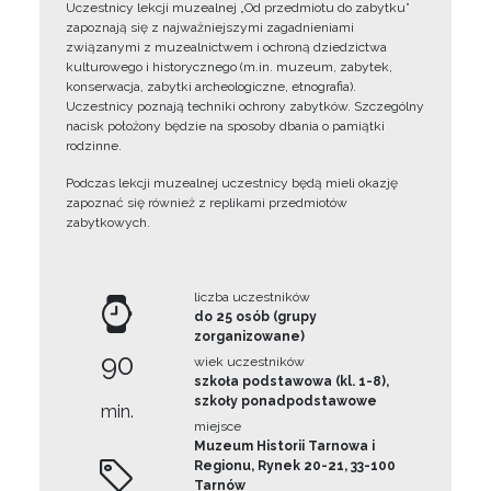
Uczestnicy lekcji muzealnej „Od przedmiotu do zabytku”
zapoznają się z najważniejszymi zagadnieniami
związanymi z muzealnictwem i ochroną dziedzictwa
kulturowego i historycznego (m.in. muzeum, zabytek,
konserwacja, zabytki archeologiczne, etnografia).
Uczestnicy poznają techniki ochrony zabytków. Szczególny
nacisk położony będzie na sposoby dbania o pamiątki
rodzinne.
Podczas lekcji muzealnej uczestnicy będą mieli okazję
zapoznać się również z replikami przedmiotów
zabytkowych.
liczba uczestników
do 25 osób (grupy
zorganizowane)
90
wiek uczestników
szkoła podstawowa (kl. 1-8),
szkoły ponadpodstawowe
min.
miejsce
Muzeum Historii Tarnowa i
Regionu, Rynek 20-21, 33-100
Tarnów