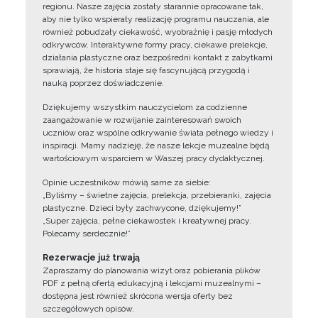
regionu. Nasze zajęcia zostały starannie opracowane tak,
aby nie tylko wspierały realizację programu nauczania, ale
również pobudzały ciekawość, wyobraźnię i pasję młodych
odkrywców. Interaktywne formy pracy, ciekawe prelekcje,
działania plastyczne oraz bezpośredni kontakt z zabytkami
sprawiają, że historia staje się fascynującą przygodą i
nauką poprzez doświadczenie.
Dziękujemy wszystkim nauczycielom za codzienne
zaangażowanie w rozwijanie zainteresowań swoich
uczniów oraz wspólne odkrywanie świata pełnego wiedzy i
inspiracji. Mamy nadzieję, że nasze lekcje muzealne będą
wartościowym wsparciem w Waszej pracy dydaktycznej.
Opinie uczestników mówią same za siebie:
„Byliśmy – świetne zajęcia, prelekcja, przebieranki, zajęcia
plastyczne. Dzieci były zachwycone, dziękujemy!”
„Super zajęcia, pełne ciekawostek i kreatywnej pracy.
Polecamy serdecznie!”
Rezerwacje już trwają
Zapraszamy do planowania wizyt oraz pobierania plików
PDF z pełną ofertą edukacyjną i lekcjami muzealnymi –
dostępna jest również skrócona wersja oferty bez
szczegółowych opisów.