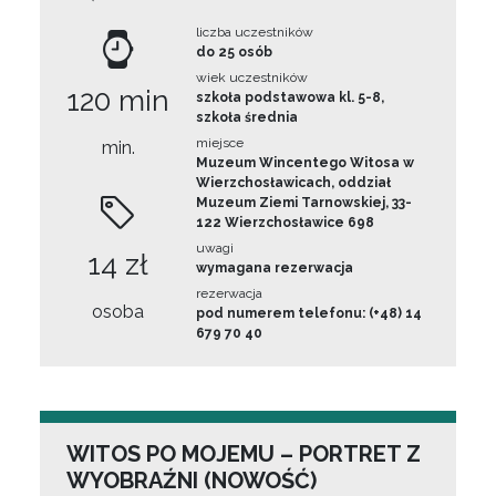
liczba uczestników
do 25 osób
wiek uczestników
120 min
szkoła podstawowa kl. 5-8,
szkoła średnia
miejsce
min.
Muzeum Wincentego Witosa w
Wierzchosławicach, oddział
Muzeum Ziemi Tarnowskiej, 33-
122 Wierzchosławice 698
uwagi
14 zł
wymagana rezerwacja
rezerwacja
osoba
pod numerem telefonu: (+48) 14
679 70 40
WITOS PO MOJEMU – PORTRET Z
WYOBRAŹNI (NOWOŚĆ)