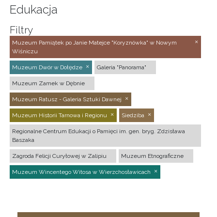
Edukacja
Filtry
Muzeum Pamiątek po Janie Matejce "Koryznówka" w Nowym
Wiśniczu
Muzeum Dwór w Dołędze
Galeria "Panorama"
Muzeum Zamek w Dębnie
Muzeum Ratusz - Galeria Sztuki Dawnej
Muzeum Historii Tarnowa i Regionu
Siedziba
Regionalne Centrum Edukacji o Pamięci im. gen. bryg. Zdzisława
Baszaka
Zagroda Felicji Curyłowej w Zalipiu
Muzeum Etnograficzne
Muzeum Wincentego Witosa w Wierzchosławicach