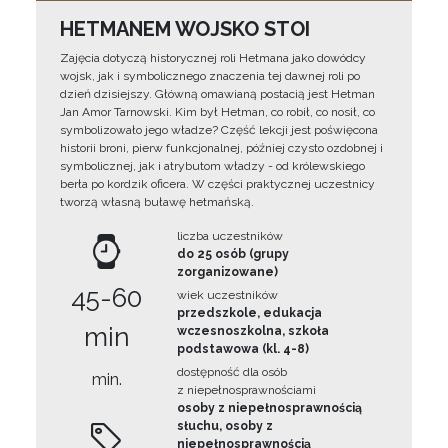
HETMANEM WOJSKO STOI
Zajęcia dotyczą historycznej roli Hetmana jako dowódcy
wojsk, jak i symbolicznego znaczenia tej dawnej roli po
dzień dzisiejszy. Główną omawianą postacią jest Hetman
Jan Amor Tarnowski. Kim był Hetman, co robił, co nosił, co
symbolizowało jego władze? Część lekcji jest poświęcona
historii broni, pierw funkcjonalnej, później czysto ozdobnej i
symbolicznej, jak i atrybutom władzy - od królewskiego
berła po kordzik oficera. W części praktycznej uczestnicy
tworzą własną buławę hetmańską.
liczba uczestników
do 25 osób (grupy
zorganizowane)
45-60
wiek uczestników
przedszkole, edukacja
min
wczesnoszkolna, szkoła
podstawowa (kl. 4-8)
dostępność dla osób
min.
z niepełnosprawnościami
osoby z niepełnosprawnością
słuchu, osoby z
niepełnosprawnością