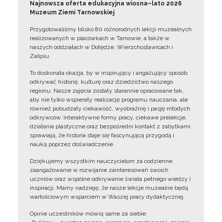
Najnowsza oferta edukacyjna wiosna–lato 2026
Muzeum Ziemi Tarnowskiej
Przygotowaliśmy blisko 80 różnorodnych lekcji muzealnych
realizowanych w placówkach w Tarnowie, a także w
naszych oddziałach w Dołędze, Wierzchosławicach i
Zalipiu.
To doskonała okazja, by w inspirujący i angażujący sposób
odkrywać historię, kulturę oraz dziedzictwo naszego
regionu. Nasze zajęcia zostały starannie opracowane tak,
aby nie tylko wspierały realizację programu nauczania, ale
również pobudzały ciekawość, wyobraźnię i pasję młodych
odkrywców. Interaktywne formy pracy, ciekawe prelekcje,
działania plastyczne oraz bezpośredni kontakt z zabytkami
sprawiają, że historia staje się fascynującą przygodą i
nauką poprzez doświadczenie.
Dziękujemy wszystkim nauczycielom za codzienne
zaangażowanie w rozwijanie zainteresowań swoich
uczniów oraz wspólne odkrywanie świata pełnego wiedzy i
inspiracji. Mamy nadzieję, że nasze lekcje muzealne będą
wartościowym wsparciem w Waszej pracy dydaktycznej.
Opinie uczestników mówią same za siebie: