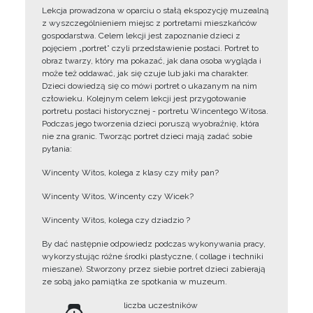
Lekcja prowadzona w oparciu o stałą ekspozycję muzealną
z wyszczególnieniem miejsc z portretami mieszkańców
gospodarstwa. Celem lekcji jest zapoznanie dzieci z
pojęciem „portret” czyli przedstawienie postaci. Portret to
obraz twarzy, który ma pokazać, jak dana osoba wygląda i
może też oddawać, jak się czuje lub jaki ma charakter.
Dzieci dowiedzą się co mówi portret o ukazanym na nim
człowieku. Kolejnym celem lekcji jest przygotowanie
portretu postaci historycznej - portretu Wincentego Witosa.
Podczas jego tworzenia dzieci poruszą wyobraźnię, która
nie zna granic. Tworząc portret dzieci mają zadać sobie
pytania:
Wincenty Witos, kolega z klasy czy miły pan?
Wincenty Witos, Wincenty czy Wicek?
Wincenty Witos, kolega czy dziadzio ?
By dać następnie odpowiedz podczas wykonywania pracy,
wykorzystując różne środki plastyczne, ( collage i techniki
mieszane). Stworzony przez siebie portret dzieci zabierają
ze sobą jako pamiątka ze spotkania w muzeum.
liczba uczestników