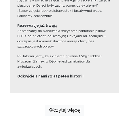
„Byliśmy – świetne zajęcia, prelekcja, przebieranki, zajęcia
plastyczne. Dzieci były zachwycone, dziękujemy!”
„Super zajęcia, pełne ciekawostek i kreatywnej pracy.
Polecamy serdecznie!”
Rezerwacje już trwają
Zapraszamy do planowania wizyt oraz pobierania plików
PDF z pełną ofertą edukacyjną i lekcjami muzealnymi –
dostępna jest również skrócona wersja oferty bez
szczegółowych opisów.
PS. Informujemy, że z dniem 1 grudnia 2025 r. oddział
Muzeum Zamek w Dębnie jest zamknięty dla
zwiedzających.
Odkryjcie z nami świat pełen historii!
Wczytaj więcej