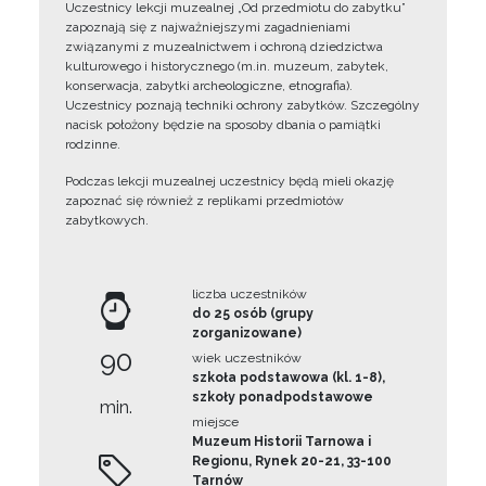
Uczestnicy lekcji muzealnej „Od przedmiotu do zabytku”
zapoznają się z najważniejszymi zagadnieniami
związanymi z muzealnictwem i ochroną dziedzictwa
kulturowego i historycznego (m.in. muzeum, zabytek,
konserwacja, zabytki archeologiczne, etnografia).
Uczestnicy poznają techniki ochrony zabytków. Szczególny
nacisk położony będzie na sposoby dbania o pamiątki
rodzinne.
Podczas lekcji muzealnej uczestnicy będą mieli okazję
zapoznać się również z replikami przedmiotów
zabytkowych.
liczba uczestników
do 25 osób (grupy
zorganizowane)
90
wiek uczestników
szkoła podstawowa (kl. 1-8),
szkoły ponadpodstawowe
min.
miejsce
Muzeum Historii Tarnowa i
Regionu, Rynek 20-21, 33-100
Tarnów