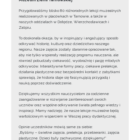
Muzeum Ziemi Tarnowskiej
Przygotowaliśmy blisko 80 różnorodnych lekcji muzealnych
realizowanych w placówkach w Tarnowie, a także w
naszych oddziałach w Dołędze, Wierzchosławicach i
Zalipiu.
To doskonała okazja, by w inspirujący i angażujący sposób
odkrywać historię, kulturę oraz dziedzictwo naszego
regionu. Nasze zajęcia zostały starannie opracowane tak,
aby nie tylko wspierały realizację programu nauczania, ale
również pobudzały ciekawość, wyobraźnię i pasję młodych
odkrywców. Interaktywne formy pracy, ciekawe prelekcje,
działania plastyczne oraz bezpośredni kontakt z zabytkami
sprawiają, że historia staje się fascynującą przygodą i
nauką poprzez doświadczenie.
Dziękujemy wszystkim nauczycielom za codzienne
zaangażowanie w rozwijanie zainteresowań swoich
uczniów oraz wspólne odkrywanie świata pełnego wiedzy i
inspiracji. Mamy nadzieję, że nasze lekcje muzealne będą
wartościowym wsparciem w Waszej pracy dydaktycznej.
Opinie uczestników mówią same za siebie:
„Byliśmy – świetne zajęcia, prelekcja, przebieranki, zajęcia
plastyczne. Dzieci były zachwycone, dziękujemy!”