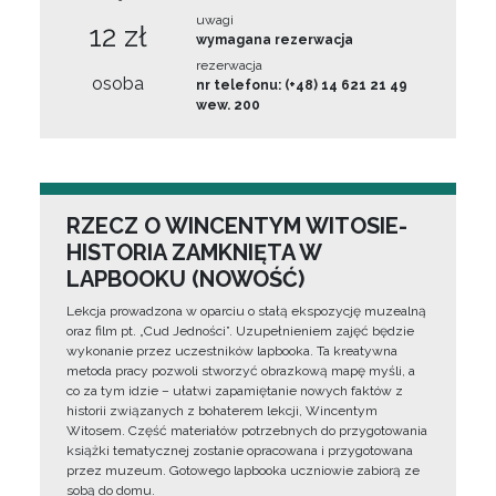
uwagi
12 zł
wymagana rezerwacja
rezerwacja
osoba
nr telefonu: (+48) 14 621 21 49
wew. 200
RZECZ O WINCENTYM WITOSIE-
HISTORIA ZAMKNIĘTA W
LAPBOOKU (NOWOŚĆ)
Lekcja prowadzona w oparciu o stałą ekspozycję muzealną
oraz film pt. „Cud Jedności”. Uzupełnieniem zajęć będzie
wykonanie przez uczestników lapbooka. Ta kreatywna
metoda pracy pozwoli stworzyć obrazkową mapę myśli, a
co za tym idzie – ułatwi zapamiętanie nowych faktów z
historii związanych z bohaterem lekcji, Wincentym
Witosem. Część materiałów potrzebnych do przygotowania
książki tematycznej zostanie opracowana i przygotowana
przez muzeum. Gotowego lapbooka uczniowie zabiorą ze
sobą do domu.