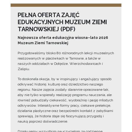
PEŁNA OFERTA ZAJĘĆ
EDUKACYJNYCH MUZEUM ZIEMI
TARNOWSKIEJ (PDF)
Najnowsza oferta edukacyjna wiosna–lato 2026
Muzeum Ziemi Tarnowskiej
Przygotowaliśmy blisko 80 różnorodnych lekcji muzealnych
realizowanych w placówkach w Tarnowie, a także w
naszych oddziałach w Dołędze, Wierzchosławicach i
Zalipiu.
To doskonała okazja, by w inspirujący i angażujący sposób
odkrywać historię, kulturę oraz dziedzictwo naszego
regionu. Nasze zajęcia zostały starannie opracowane tak,
aby nie tylko wspierały realizację programu nauczania, ale
również pobudzały ciekawość, wyobraźnię i pasję młodych
odkrywców. Interaktywne formy pracy, ciekawe prelekcje,
działania plastyczne oraz bezpośredni kontakt z zabytkami
sprawiają, że historia staje się fascynującą przygodą i
nauką poprzez doświadczenie.
Dziękujemy wszystkim nauczycielom za codzienne