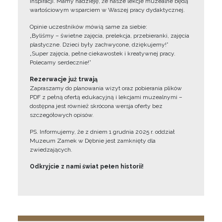
inspiracji. Mamy nadzieję, że nasze lekcje muzealne będą
wartościowym wsparciem w Waszej pracy dydaktycznej.
Opinie uczestników mówią same za siebie:
„Byliśmy – świetne zajęcia, prelekcja, przebieranki, zajęcia
plastyczne. Dzieci były zachwycone, dziękujemy!”
„Super zajęcia, pełne ciekawostek i kreatywnej pracy.
Polecamy serdecznie!”
Rezerwacje już trwają
Zapraszamy do planowania wizyt oraz pobierania plików
PDF z pełną ofertą edukacyjną i lekcjami muzealnymi –
dostępna jest również skrócona wersja oferty bez
szczegółowych opisów.
PS. Informujemy, że z dniem 1 grudnia 2025 r. oddział
Muzeum Zamek w Dębnie jest zamknięty dla
zwiedzających.
Odkryjcie z nami świat pełen historii!