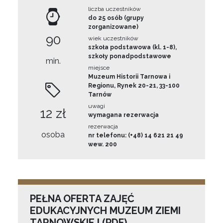
liczba uczestników
do 25 osób (grupy
zorganizowane)
90
wiek uczestników
szkoła podstawowa (kl. 1-8),
szkoły ponadpodstawowe
min.
miejsce
Muzeum Historii Tarnowa i
Regionu, Rynek 20-21, 33-100
Tarnów
uwagi
12 zł
wymagana rezerwacja
rezerwacja
osoba
nr telefonu: (+48) 14 621 21 49
wew. 200
PEŁNA OFERTA ZAJĘĆ
EDUKACYJNYCH MUZEUM ZIEMI
TARNOWSKIEJ (PDF)