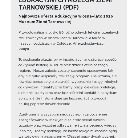
EDUKACYJNYCH MUZEUM ZIEMI
TARNOWSKIEJ (PDF)
Najnowsza oferta edukacyjna wiosna–lato 2026
Muzeum Ziemi Tarnowskiej
Przygotowaliśmy blisko 80 różnorodnych lekcji muzealnych
realizowanych w placówkach w Tarnowie, a także w
naszych oddziałach w Dołędze, Wierzchosławicach i
Zalipiu.
To doskonała okazja, by w inspirujący i angażujący sposób
odkrywać historię, kulturę oraz dziedzictwo naszego
regionu. Nasze zajęcia zostały starannie opracowane tak,
aby nie tylko wspierały realizację programu nauczania, ale
również pobudzały ciekawość, wyobraźnię i pasję młodych
odkrywców. Interaktywne formy pracy, ciekawe prelekcje,
działania plastyczne oraz bezpośredni kontakt z zabytkami
sprawiają, że historia staje się fascynującą przygodą i
nauką poprzez doświadczenie.
Dziękujemy wszystkim nauczycielom za codzienne
zaangażowanie w rozwijanie zainteresowań swoich
uczniów oraz wspólne odkrywanie świata pełnego wiedzy i
inspiracji. Mamy nadzieję, że nasze lekcje muzealne będą
wartościowym wsparciem w Waszej pracy dydaktycznej.