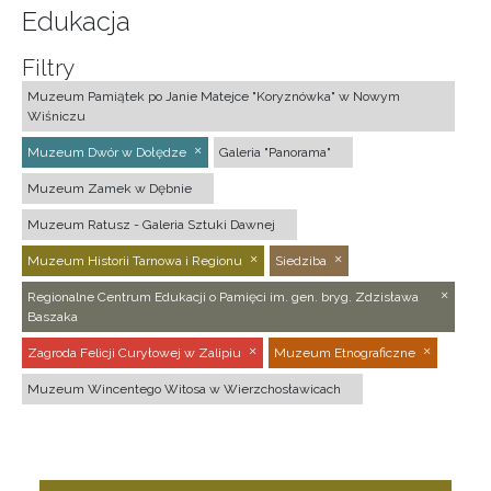
Edukacja
Filtry
Muzeum Pamiątek po Janie Matejce "Koryznówka" w Nowym
Wiśniczu
Muzeum Dwór w Dołędze
Galeria "Panorama"
Muzeum Zamek w Dębnie
Muzeum Ratusz - Galeria Sztuki Dawnej
Muzeum Historii Tarnowa i Regionu
Siedziba
Regionalne Centrum Edukacji o Pamięci im. gen. bryg. Zdzisława
Baszaka
Zagroda Felicji Curyłowej w Zalipiu
Muzeum Etnograficzne
Muzeum Wincentego Witosa w Wierzchosławicach