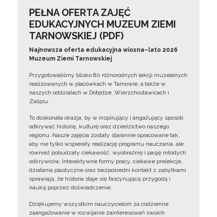
PEŁNA OFERTA ZAJĘĆ
EDUKACYJNYCH MUZEUM ZIEMI
TARNOWSKIEJ (PDF)
Najnowsza oferta edukacyjna wiosna–lato 2026
Muzeum Ziemi Tarnowskiej
Przygotowaliśmy blisko 80 różnorodnych lekcji muzealnych
realizowanych w placówkach w Tarnowie, a także w
naszych oddziałach w Dołędze, Wierzchosławicach i
Zalipiu.
To doskonała okazja, by w inspirujący i angażujący sposób
odkrywać historię, kulturę oraz dziedzictwo naszego
regionu. Nasze zajęcia zostały starannie opracowane tak,
aby nie tylko wspierały realizację programu nauczania, ale
również pobudzały ciekawość, wyobraźnię i pasję młodych
odkrywców. Interaktywne formy pracy, ciekawe prelekcje,
działania plastyczne oraz bezpośredni kontakt z zabytkami
sprawiają, że historia staje się fascynującą przygodą i
nauką poprzez doświadczenie.
Dziękujemy wszystkim nauczycielom za codzienne
zaangażowanie w rozwijanie zainteresowań swoich