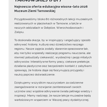
Najnowsza oferta edukacyjna wiosna–lato 2026
Muzeum Ziemi Tarnowskiej
Przygotowaliśmy blisko 80 różnorodnych lekcji muzealnych
realizowanych w placówkach w Tarnowie, a także w
naszych oddziałach w Dołędze, Wierzchosławicach i
Zalipiu.
To doskonała okazja, by w inspirujący i angażujący sposób
odkrywać historię, kulturę oraz dziedzictwo naszego
regionu. Nasze zajęcia zostały starannie opracowane tak,
aby nie tylko wspierały realizację programu nauczania, ale
również pobudzały ciekawość, wyobraźnię i pasję młodych
odkrywców. Interaktywne formy pracy, ciekawe prelekcje,
działania plastyczne oraz bezpośredni kontakt z zabytkami
sprawiają, że historia staje się fascynującą przygodą i
nauką poprzez doświadczenie.
Dziękujemy wszystkim nauczycielom za codzienne
zaangażowanie w rozwijanie zainteresowań swoich
uczniów oraz wspólne odkrywanie świata pełnego wiedzy i
inspiracji. Mamy nadzieję, że nasze lekcje muzealne będą
wartościowym wsparciem w Waszej pracy dydaktycznej.