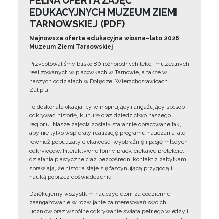
PEŁNA OFERTA ZAJĘĆ
EDUKACYJNYCH MUZEUM ZIEMI
TARNOWSKIEJ (PDF)
Najnowsza oferta edukacyjna wiosna–lato 2026
Muzeum Ziemi Tarnowskiej
Przygotowaliśmy blisko 80 różnorodnych lekcji muzealnych
realizowanych w placówkach w Tarnowie, a także w
naszych oddziałach w Dołędze, Wierzchosławicach i
Zalipiu.
To doskonała okazja, by w inspirujący i angażujący sposób
odkrywać historię, kulturę oraz dziedzictwo naszego
regionu. Nasze zajęcia zostały starannie opracowane tak,
aby nie tylko wspierały realizację programu nauczania, ale
również pobudzały ciekawość, wyobraźnię i pasję młodych
odkrywców. Interaktywne formy pracy, ciekawe prelekcje,
działania plastyczne oraz bezpośredni kontakt z zabytkami
sprawiają, że historia staje się fascynującą przygodą i
nauką poprzez doświadczenie.
Dziękujemy wszystkim nauczycielom za codzienne
zaangażowanie w rozwijanie zainteresowań swoich
uczniów oraz wspólne odkrywanie świata pełnego wiedzy i