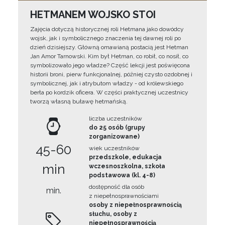
HETMANEM WOJSKO STOI
Zajęcia dotyczą historycznej roli Hetmana jako dowódcy
wojsk, jak i symbolicznego znaczenia tej dawnej roli po
dzień dzisiejszy. Główną omawianą postacią jest Hetman
Jan Amor Tarnowski. Kim był Hetman, co robił, co nosił, co
symbolizowało jego władze? Część lekcji jest poświęcona
historii broni, pierw funkcjonalnej, później czysto ozdobnej i
symbolicznej, jak i atrybutom władzy - od królewskiego
berła po kordzik oficera. W części praktycznej uczestnicy
tworzą własną buławę hetmańską.
liczba uczestników
do 25 osób (grupy
zorganizowane)
45-60
wiek uczestników
przedszkole, edukacja
min
wczesnoszkolna, szkoła
podstawowa (kl. 4-8)
dostępność dla osób
min.
z niepełnosprawnościami
osoby z niepełnosprawnością
słuchu, osoby z
niepełnosprawnością