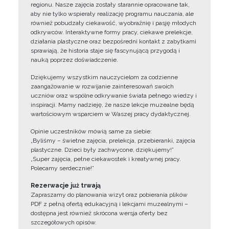
regionu. Nasze zajęcia zostały starannie opracowane tak,
aby nie tylko wspierały realizację programu nauczania, ale
również pobudzały ciekawość, wyobraźnię i pasję młodych
odkrywców. Interaktywne formy pracy, ciekawe prelekcje,
działania plastyczne oraz bezpośredni kontakt z zabytkami
sprawiają, że historia staje się fascynującą przygodą i
nauką poprzez doświadczenie.
Dziękujemy wszystkim nauczycielom za codzienne
zaangażowanie w rozwijanie zainteresowań swoich
uczniów oraz wspólne odkrywanie świata pełnego wiedzy i
inspiracji. Mamy nadzieję, że nasze lekcje muzealne będą
wartościowym wsparciem w Waszej pracy dydaktycznej.
Opinie uczestników mówią same za siebie:
„Byliśmy – świetne zajęcia, prelekcja, przebieranki, zajęcia
plastyczne. Dzieci były zachwycone, dziękujemy!”
„Super zajęcia, pełne ciekawostek i kreatywnej pracy.
Polecamy serdecznie!”
Rezerwacje już trwają
Zapraszamy do planowania wizyt oraz pobierania plików
PDF z pełną ofertą edukacyjną i lekcjami muzealnymi –
dostępna jest również skrócona wersja oferty bez
szczegółowych opisów.