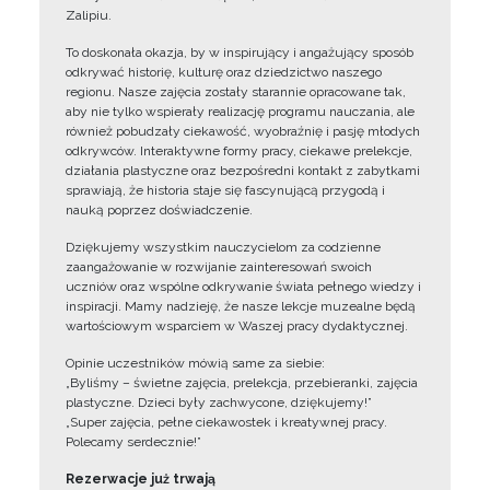
Zalipiu.
To doskonała okazja, by w inspirujący i angażujący sposób
odkrywać historię, kulturę oraz dziedzictwo naszego
regionu. Nasze zajęcia zostały starannie opracowane tak,
aby nie tylko wspierały realizację programu nauczania, ale
również pobudzały ciekawość, wyobraźnię i pasję młodych
odkrywców. Interaktywne formy pracy, ciekawe prelekcje,
działania plastyczne oraz bezpośredni kontakt z zabytkami
sprawiają, że historia staje się fascynującą przygodą i
nauką poprzez doświadczenie.
Dziękujemy wszystkim nauczycielom za codzienne
zaangażowanie w rozwijanie zainteresowań swoich
uczniów oraz wspólne odkrywanie świata pełnego wiedzy i
inspiracji. Mamy nadzieję, że nasze lekcje muzealne będą
wartościowym wsparciem w Waszej pracy dydaktycznej.
Opinie uczestników mówią same za siebie:
„Byliśmy – świetne zajęcia, prelekcja, przebieranki, zajęcia
plastyczne. Dzieci były zachwycone, dziękujemy!”
„Super zajęcia, pełne ciekawostek i kreatywnej pracy.
Polecamy serdecznie!”
Rezerwacje już trwają