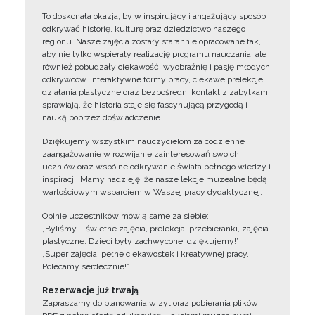
To doskonała okazja, by w inspirujący i angażujący sposób
odkrywać historię, kulturę oraz dziedzictwo naszego
regionu. Nasze zajęcia zostały starannie opracowane tak,
aby nie tylko wspierały realizację programu nauczania, ale
również pobudzały ciekawość, wyobraźnię i pasję młodych
odkrywców. Interaktywne formy pracy, ciekawe prelekcje,
działania plastyczne oraz bezpośredni kontakt z zabytkami
sprawiają, że historia staje się fascynującą przygodą i
nauką poprzez doświadczenie.
Dziękujemy wszystkim nauczycielom za codzienne
zaangażowanie w rozwijanie zainteresowań swoich
uczniów oraz wspólne odkrywanie świata pełnego wiedzy i
inspiracji. Mamy nadzieję, że nasze lekcje muzealne będą
wartościowym wsparciem w Waszej pracy dydaktycznej.
Opinie uczestników mówią same za siebie:
„Byliśmy – świetne zajęcia, prelekcja, przebieranki, zajęcia
plastyczne. Dzieci były zachwycone, dziękujemy!”
„Super zajęcia, pełne ciekawostek i kreatywnej pracy.
Polecamy serdecznie!”
Rezerwacje już trwają
Zapraszamy do planowania wizyt oraz pobierania plików