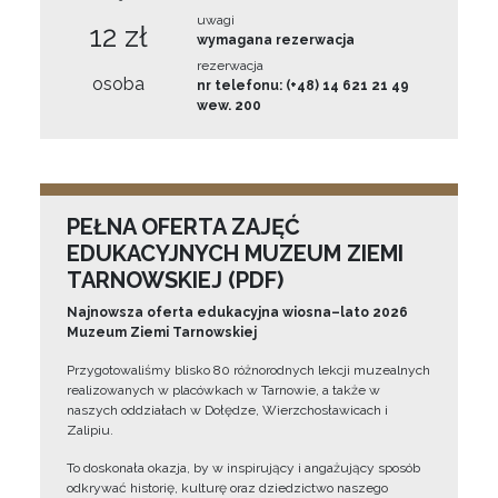
uwagi
12 zł
wymagana rezerwacja
rezerwacja
osoba
nr telefonu: (+48) 14 621 21 49
wew. 200
PEŁNA OFERTA ZAJĘĆ
EDUKACYJNYCH MUZEUM ZIEMI
TARNOWSKIEJ (PDF)
Najnowsza oferta edukacyjna wiosna–lato 2026
Muzeum Ziemi Tarnowskiej
Przygotowaliśmy blisko 80 różnorodnych lekcji muzealnych
realizowanych w placówkach w Tarnowie, a także w
naszych oddziałach w Dołędze, Wierzchosławicach i
Zalipiu.
To doskonała okazja, by w inspirujący i angażujący sposób
odkrywać historię, kulturę oraz dziedzictwo naszego