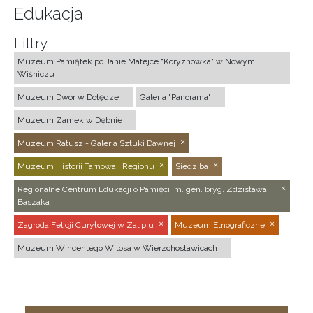
Edukacja
Filtry
Muzeum Pamiątek po Janie Matejce "Koryznówka" w Nowym
Wiśniczu
Muzeum Dwór w Dołędze
Galeria "Panorama"
Muzeum Zamek w Dębnie
Muzeum Ratusz - Galeria Sztuki Dawnej
Muzeum Historii Tarnowa i Regionu
Siedziba
Regionalne Centrum Edukacji o Pamięci im. gen. bryg. Zdzisława
Baszaka
Zagroda Felicji Curyłowej w Zalipiu
Muzeum Etnograficzne
Muzeum Wincentego Witosa w Wierzchosławicach