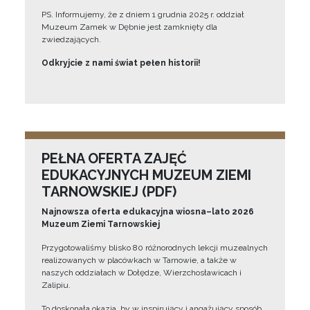
PS. Informujemy, że z dniem 1 grudnia 2025 r. oddział
Muzeum Zamek w Dębnie jest zamknięty dla
zwiedzających.
Odkryjcie z nami świat pełen historii!
PEŁNA OFERTA ZAJĘĆ
EDUKACYJNYCH MUZEUM ZIEMI
TARNOWSKIEJ (PDF)
Najnowsza oferta edukacyjna wiosna–lato 2026
Muzeum Ziemi Tarnowskiej
Przygotowaliśmy blisko 80 różnorodnych lekcji muzealnych
realizowanych w placówkach w Tarnowie, a także w
naszych oddziałach w Dołędze, Wierzchosławicach i
Zalipiu.
To doskonała okazja, by w inspirujący i angażujący sposób