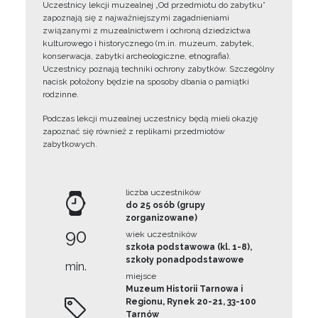
Uczestnicy lekcji muzealnej „Od przedmiotu do zabytku”
zapoznają się z najważniejszymi zagadnieniami
związanymi z muzealnictwem i ochroną dziedzictwa
kulturowego i historycznego (m.in. muzeum, zabytek,
konserwacja, zabytki archeologiczne, etnografia).
Uczestnicy poznają techniki ochrony zabytków. Szczególny
nacisk położony będzie na sposoby dbania o pamiątki
rodzinne.
Podczas lekcji muzealnej uczestnicy będą mieli okazję
zapoznać się również z replikami przedmiotów
zabytkowych.
liczba uczestników
do 25 osób (grupy
zorganizowane)
90
wiek uczestników
szkoła podstawowa (kl. 1-8),
szkoły ponadpodstawowe
min.
miejsce
Muzeum Historii Tarnowa i
Regionu, Rynek 20-21, 33-100
Tarnów