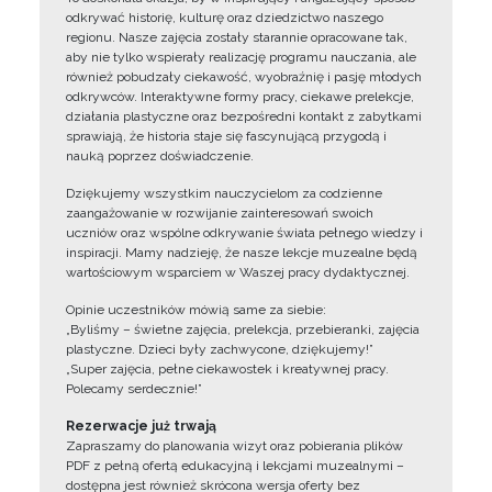
odkrywać historię, kulturę oraz dziedzictwo naszego
regionu. Nasze zajęcia zostały starannie opracowane tak,
aby nie tylko wspierały realizację programu nauczania, ale
również pobudzały ciekawość, wyobraźnię i pasję młodych
odkrywców. Interaktywne formy pracy, ciekawe prelekcje,
działania plastyczne oraz bezpośredni kontakt z zabytkami
sprawiają, że historia staje się fascynującą przygodą i
nauką poprzez doświadczenie.
Dziękujemy wszystkim nauczycielom za codzienne
zaangażowanie w rozwijanie zainteresowań swoich
uczniów oraz wspólne odkrywanie świata pełnego wiedzy i
inspiracji. Mamy nadzieję, że nasze lekcje muzealne będą
wartościowym wsparciem w Waszej pracy dydaktycznej.
Opinie uczestników mówią same za siebie:
„Byliśmy – świetne zajęcia, prelekcja, przebieranki, zajęcia
plastyczne. Dzieci były zachwycone, dziękujemy!”
„Super zajęcia, pełne ciekawostek i kreatywnej pracy.
Polecamy serdecznie!”
Rezerwacje już trwają
Zapraszamy do planowania wizyt oraz pobierania plików
PDF z pełną ofertą edukacyjną i lekcjami muzealnymi –
dostępna jest również skrócona wersja oferty bez