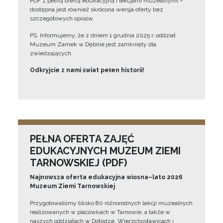
PDF z pełną ofertą edukacyjną i lekcjami muzealnymi –
dostępna jest również skrócona wersja oferty bez
szczegółowych opisów.
PS. Informujemy, że z dniem 1 grudnia 2025 r. oddział
Muzeum Zamek w Dębnie jest zamknięty dla
zwiedzających.
Odkryjcie z nami świat pełen historii!
PEŁNA OFERTA ZAJĘĆ
EDUKACYJNYCH MUZEUM ZIEMI
TARNOWSKIEJ (PDF)
Najnowsza oferta edukacyjna wiosna–lato 2026
Muzeum Ziemi Tarnowskiej
Przygotowaliśmy blisko 80 różnorodnych lekcji muzealnych
realizowanych w placówkach w Tarnowie, a także w
naszych oddziałach w Dołędze, Wierzchosławicach i