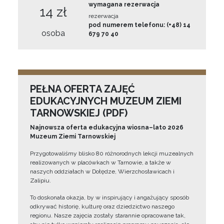
wymagana rezerwacja
14 zł
rezerwacja
pod numerem telefonu: (+48) 14
osoba
679 70 40
PEŁNA OFERTA ZAJĘĆ
EDUKACYJNYCH MUZEUM ZIEMI
TARNOWSKIEJ (PDF)
Najnowsza oferta edukacyjna wiosna–lato 2026
Muzeum Ziemi Tarnowskiej
Przygotowaliśmy blisko 80 różnorodnych lekcji muzealnych
realizowanych w placówkach w Tarnowie, a także w
naszych oddziałach w Dołędze, Wierzchosławicach i
Zalipiu.
To doskonała okazja, by w inspirujący i angażujący sposób
odkrywać historię, kulturę oraz dziedzictwo naszego
regionu. Nasze zajęcia zostały starannie opracowane tak,