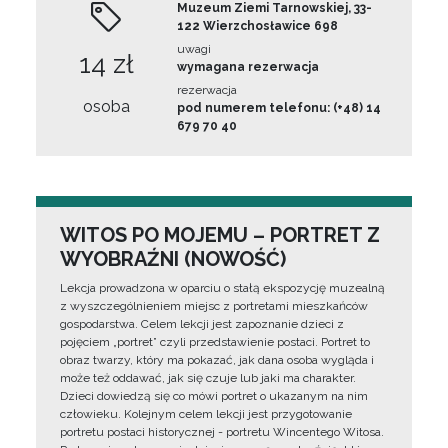
Muzeum Ziemi Tarnowskiej, 33-
122 Wierzchosławice 698
uwagi
14 zł
wymagana rezerwacja
rezerwacja
osoba
pod numerem telefonu: (+48) 14
679 70 40
WITOS PO MOJEMU – PORTRET Z
WYOBRAŹNI (NOWOŚĆ)
Lekcja prowadzona w oparciu o stałą ekspozycję muzealną
z wyszczególnieniem miejsc z portretami mieszkańców
gospodarstwa. Celem lekcji jest zapoznanie dzieci z
pojęciem „portret” czyli przedstawienie postaci. Portret to
obraz twarzy, który ma pokazać, jak dana osoba wygląda i
może też oddawać, jak się czuje lub jaki ma charakter.
Dzieci dowiedzą się co mówi portret o ukazanym na nim
człowieku. Kolejnym celem lekcji jest przygotowanie
portretu postaci historycznej - portretu Wincentego Witosa.