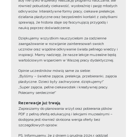
aby nie tylko wspierały realizację programu nauczania, ale
również pobudzały ciekawość, wyobraźnię i pasję młodych
odkrywców. Interaktywne formy pracy, ciekawe prelekcje,
działania plastyczne oraz bezpośredni kontakt z zabytkami
sprawiają, że historia staje się fascynującą przygodą i
nauką poprzez doświadczenie.
Dziękujemy wszystkim nauczycielom za codzienne
zaangażowanie w rozwijanie zainteresowań swoich
uczniów oraz wspólne odkrywanie świata pełnego wiedzy i
inspiracji. Mamy nadzieję, że nasze lekcje muzealne będą
wartościowym wsparciem w Waszej pracy dydaktycznej.
Opinie uczestników mówią same za siebie:
„Byliśmy – świetne zajęcia, prelekcja, przebieranki, zajęcia
plastyczne. Dzieci były zachwycone, dziękujemy!”
„Super zajęcia, pełne ciekawostek i kreatywnej pracy.
Polecamy serdecznie!”
Rezerwacje już trwają
Zapraszamy do planowania wizyt oraz pobierania plików
PDF z pełną ofertą edukacyjną i lekcjami muzealnymi –
dostępna jest również skrócona wersja oferty bez
szczegółowych opisów.
PS. Informujemy, że z dniem 1 grudnia 2025 r. oddział