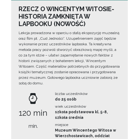
RZECZ O WINCENTYM WITOSIE-
HISTORIA ZAMKNIĘTA W
LAPBOOKU (NOWOŚĆ)
Lekcja prowadzona w oparciu o stałą ekspozycję muzealną
oraz film pt. „Cud Jedności”. Uzupełnieniem zajęć będzie
wykonanie przez uczestników lapbooka. Ta kreatywna
metoda pracy pozwoli stworzyć obrazkową mapę myśli, a
co za tym idzie – ułatwi zapamiętanie nowych faktów z
historii związanych z bohaterem lekcji, Wincentym
Witosem. Część materiałów potrzebnych do przygotowania
książki tematycznej zostanie opracowana i przygotowana
przez muzeum. Gotowego lapbooka uczniowie zabiorą ze
sobą do domu.
liczba uczestników
do 25 osób
wiek uczestników
120 min
szkoła podstawowa kl. 5-8,
szkoła średnia
miejsce
min.
Muzeum Wincentego Witosa w
Wierzchosławicach, oddział