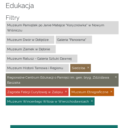
Edukacja
Filtry
Muzeum Pamiątek po Janie Matejce "Koryznówka" w Nowym
Wiśniczu
Muzeum Dwór w Dołędze
Galeria "Panorama"
Muzeum Zamek w Dębnie
Muzeum Ratusz - Galeria Sztuki Dawnej
Muzeum Historii Tarnowa i Regionu
Siedziba
Regionalne Centrum Edukacji o Pamięci im. gen. bryg. Zdzisława
Baszaka
Zagroda Felicji Curyłowej w Zalipiu
Muzeum Etnograficzne
Muzeum Wincentego Witosa w Wierzchosławicach