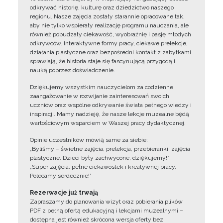
odkrywać historię, kulturę oraz dziedzictwo naszego
regionu. Nasze zajęcia zostały starannie opracowane tak,
aby nie tylko wspierały realizację programu nauczania, ale
również pobudzały ciekawość, wyobraźnię i pasję młodych
odkrywców. Interaktywne formy pracy, ciekawe prelekcje,
działania plastyczne oraz bezpośredni kontakt z zabytkami
sprawiają, że historia staje się fascynującą przygodą i
nauką poprzez doświadczenie.
Dziękujemy wszystkim nauczycielom za codzienne
zaangażowanie w rozwijanie zainteresowań swoich
uczniów oraz wspólne odkrywanie świata pełnego wiedzy i
inspiracji. Mamy nadzieję, że nasze lekcje muzealne będą
wartościowym wsparciem w Waszej pracy dydaktycznej.
Opinie uczestników mówią same za siebie:
„Byliśmy – świetne zajęcia, prelekcja, przebieranki, zajęcia
plastyczne. Dzieci były zachwycone, dziękujemy!”
„Super zajęcia, pełne ciekawostek i kreatywnej pracy.
Polecamy serdecznie!”
Rezerwacje już trwają
Zapraszamy do planowania wizyt oraz pobierania plików
PDF z pełną ofertą edukacyjną i lekcjami muzealnymi –
dostępna jest również skrócona wersja oferty bez