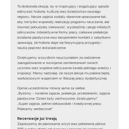
To doskonała okazja, by w inspirujący i angażujący sposób
odkrywać historię, kulturę oraz dziedzictwo naszego
regionu. Nasze zajęcia zostały starannie opracowane tak,
aby nie tylko wspierały realizację programu nauczania, ale
również pobudzały ciekawość, wyobraźnię i pasję młodych
odkrywców. Interaktywne formy pracy, ciekawe prelekcje,
działania plastyczne oraz bezpośredni kontakt z zabytkami
sprawiają, że historia staje się fascynującą przygodą i
nauką poprzez doświadczenie.
Dziękujemy wszystkim nauczycielom za codzienne
zaangażowanie w rozwijanie zainteresowań swoich
uczniów oraz wspólne odkrywanie świata pełnego wiedzy i
inspiracji. Mamy nadzieję, że nasze lekcje muzealne będą
wartościowym wsparciem w Waszej pracy dydaktycznej.
Opinie uczestników mówią same za siebie:
„Byliśmy – świetne zajęcia, prelekcja, przebieranki, zajęcia
plastyczne. Dzieci były zachwycone, dziękujemy!”
„Super zajęcia, pełne ciekawostek i kreatywnej pracy.
Polecamy serdecznie!”
Rezerwacje już trwają
Zapraszamy do planowania wizyt oraz pobierania plików