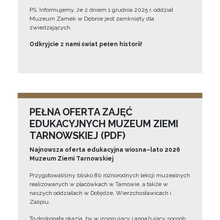
PS. Informujemy, że z dniem 1 grudnia 2025 r. oddział
Muzeum Zamek w Dębnie jest zamknięty dla
zwiedzających.
Odkryjcie z nami świat pełen historii!
PEŁNA OFERTA ZAJĘĆ
EDUKACYJNYCH MUZEUM ZIEMI
TARNOWSKIEJ (PDF)
Najnowsza oferta edukacyjna wiosna–lato 2026
Muzeum Ziemi Tarnowskiej
Przygotowaliśmy blisko 80 różnorodnych lekcji muzealnych
realizowanych w placówkach w Tarnowie, a także w
naszych oddziałach w Dołędze, Wierzchosławicach i
Zalipiu.
To doskonała okazja, by w inspirujący i angażujący sposób