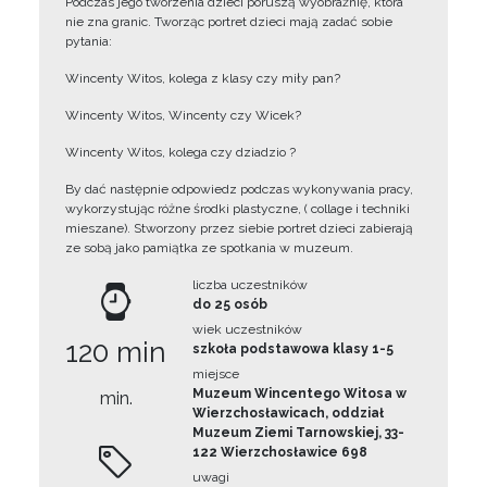
Podczas jego tworzenia dzieci poruszą wyobraźnię, która
nie zna granic. Tworząc portret dzieci mają zadać sobie
pytania:
Wincenty Witos, kolega z klasy czy miły pan?
Wincenty Witos, Wincenty czy Wicek?
Wincenty Witos, kolega czy dziadzio ?
By dać następnie odpowiedz podczas wykonywania pracy,
wykorzystując różne środki plastyczne, ( collage i techniki
mieszane). Stworzony przez siebie portret dzieci zabierają
ze sobą jako pamiątka ze spotkania w muzeum.
liczba uczestników
do 25 osób
wiek uczestników
120 min
szkoła podstawowa klasy 1-5
miejsce
Muzeum Wincentego Witosa w
min.
Wierzchosławicach, oddział
Muzeum Ziemi Tarnowskiej, 33-
122 Wierzchosławice 698
uwagi