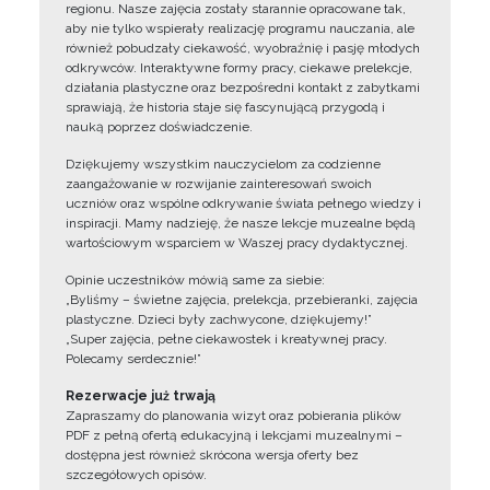
regionu. Nasze zajęcia zostały starannie opracowane tak,
aby nie tylko wspierały realizację programu nauczania, ale
również pobudzały ciekawość, wyobraźnię i pasję młodych
odkrywców. Interaktywne formy pracy, ciekawe prelekcje,
działania plastyczne oraz bezpośredni kontakt z zabytkami
sprawiają, że historia staje się fascynującą przygodą i
nauką poprzez doświadczenie.
Dziękujemy wszystkim nauczycielom za codzienne
zaangażowanie w rozwijanie zainteresowań swoich
uczniów oraz wspólne odkrywanie świata pełnego wiedzy i
inspiracji. Mamy nadzieję, że nasze lekcje muzealne będą
wartościowym wsparciem w Waszej pracy dydaktycznej.
Opinie uczestników mówią same za siebie:
„Byliśmy – świetne zajęcia, prelekcja, przebieranki, zajęcia
plastyczne. Dzieci były zachwycone, dziękujemy!”
„Super zajęcia, pełne ciekawostek i kreatywnej pracy.
Polecamy serdecznie!”
Rezerwacje już trwają
Zapraszamy do planowania wizyt oraz pobierania plików
PDF z pełną ofertą edukacyjną i lekcjami muzealnymi –
dostępna jest również skrócona wersja oferty bez
szczegółowych opisów.