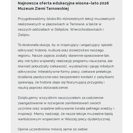
Najnowsza oferta edukacyjna wiosna–lato 2026
Muzeum Ziemi Tarnowskiej
Przygotowaliśmy blisko 80 różnorodnych lekcji muzealnych
realizowanych w placówkach w Tarnowie, a także w
naszych oddziałach w Dołędze, Wierzchosławicach i
Zalipiu.
To doskonała okazja, by w inspirujący i angażujący sposób
odkrywać historię, kulturę oraz dziedzictwo naszego
regionu. Nasze zajęcia zostały starannie opracowane tak,
aby nie tylko wspierały realizację programu nauczania, ale
również pobudzały ciekawość, wyobraźnię i pasję młodych
odkrywców. Interaktywne formy pracy, ciekawe prelekcje,
działania plastyczne oraz bezpośredni kontakt z zabytkami
sprawiają, że historia staje się fascynującą przygodą i
nauką poprzez doświadczenie.
Dziękujemy wszystkim nauczycielom za codzienne
zaangażowanie w rozwijanie zainteresowań swoich
uczniów oraz wspólne odkrywanie świata pełnego wiedzy i
inspiracji. Mamy nadzieję, że nasze lekcje muzealne będą
wartościowym wsparciem w Waszej pracy dydaktycznej.
Opinie uczestników mówią same za siebie: