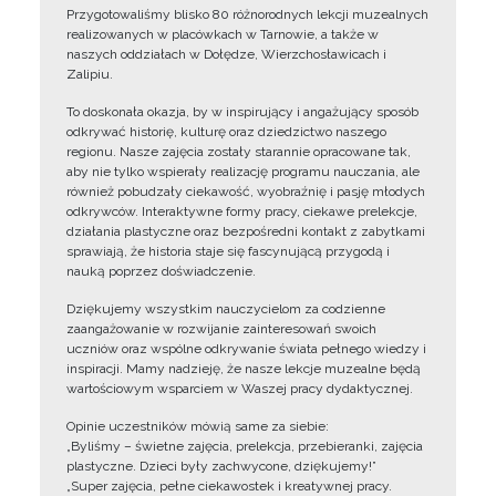
Przygotowaliśmy blisko 80 różnorodnych lekcji muzealnych
realizowanych w placówkach w Tarnowie, a także w
naszych oddziałach w Dołędze, Wierzchosławicach i
Zalipiu.
To doskonała okazja, by w inspirujący i angażujący sposób
odkrywać historię, kulturę oraz dziedzictwo naszego
regionu. Nasze zajęcia zostały starannie opracowane tak,
aby nie tylko wspierały realizację programu nauczania, ale
również pobudzały ciekawość, wyobraźnię i pasję młodych
odkrywców. Interaktywne formy pracy, ciekawe prelekcje,
działania plastyczne oraz bezpośredni kontakt z zabytkami
sprawiają, że historia staje się fascynującą przygodą i
nauką poprzez doświadczenie.
Dziękujemy wszystkim nauczycielom za codzienne
zaangażowanie w rozwijanie zainteresowań swoich
uczniów oraz wspólne odkrywanie świata pełnego wiedzy i
inspiracji. Mamy nadzieję, że nasze lekcje muzealne będą
wartościowym wsparciem w Waszej pracy dydaktycznej.
Opinie uczestników mówią same za siebie:
„Byliśmy – świetne zajęcia, prelekcja, przebieranki, zajęcia
plastyczne. Dzieci były zachwycone, dziękujemy!”
„Super zajęcia, pełne ciekawostek i kreatywnej pracy.