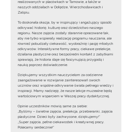
realizowanych w placówkach w Tarnowie, a także w
naszych oddziałach w Dołędze, Wierzchosławicach i
Zalipiu.
To doskonała okazja, by w inspirujący i angażujący sposób
odkrywać historię, kulturę oraz dziedzictwo naszego
regionu. Nasze zajęcia zostały starannie opracowane tak,
aby nie tylko wspierały realizację programu nauczania, ale
również pobudzały ciekawość, wyobraźnię i pasję młodych
odkrywców. Interaktywne formy pracy, ciekawe prelekcje,
działania plastyczne oraz bezpośredni kontakt z zabytkami
sprawiają, że historia staje się fascynującą przygodą i
nauką poprzez doświadczenie.
Dziękujemy wszystkim nauczycielom za codzienne
zaangażowanie w rozwijanie zainteresowań swoich
uczniów oraz wspólne odkrywanie świata pełnego wiedzy i
inspiracji. Mamy nadzieję, że nasze lekcje muzealne będą
wartościowym wsparciem w Waszej pracy dydaktycznej.
Opinie uczestników mówią same za siebie:
„Byliśmy – świetne zajęcia, prelekcja, przebieranki, zajęcia
plastyczne. Dzieci były zachwycone, dziękujemy!”
„Super zajęcia, pełne ciekawostek i kreatywnej pracy.
Polecamy serdecznie!”