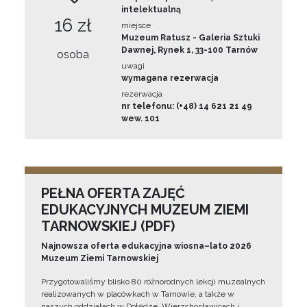
intelektualną
16 zł
miejsce
Muzeum Ratusz - Galeria Sztuki
Dawnej, Rynek 1, 33-100 Tarnów
osoba
uwagi
wymagana rezerwacja
rezerwacja
nr telefonu: (+48) 14 621 21 49
wew. 101
PEŁNA OFERTA ZAJĘĆ
EDUKACYJNYCH MUZEUM ZIEMI
TARNOWSKIEJ (PDF)
Najnowsza oferta edukacyjna wiosna–lato 2026
Muzeum Ziemi Tarnowskiej
Przygotowaliśmy blisko 80 różnorodnych lekcji muzealnych
realizowanych w placówkach w Tarnowie, a także w
naszych oddziałach w Dołędze, Wierzchosławicach i