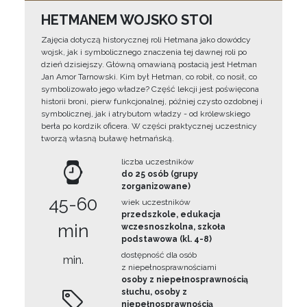
HETMANEM WOJSKO STOI
Zajęcia dotyczą historycznej roli Hetmana jako dowódcy
wojsk, jak i symbolicznego znaczenia tej dawnej roli po
dzień dzisiejszy. Główną omawianą postacią jest Hetman
Jan Amor Tarnowski. Kim był Hetman, co robił, co nosił, co
symbolizowało jego władze? Część lekcji jest poświęcona
historii broni, pierw funkcjonalnej, później czysto ozdobnej i
symbolicznej, jak i atrybutom władzy - od królewskiego
berła po kordzik oficera. W części praktycznej uczestnicy
tworzą własną buławę hetmańską.
liczba uczestników
do 25 osób (grupy
zorganizowane)
45-60
wiek uczestników
przedszkole, edukacja
min
wczesnoszkolna, szkoła
podstawowa (kl. 4-8)
dostępność dla osób
min.
z niepełnosprawnościami
osoby z niepełnosprawnością
słuchu, osoby z
niepełnosprawnością