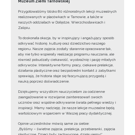
Muzeum Ziemi Tarnowskiej
Przygotowaliśmy blisko 80 różnorodnych lekcji muzealnych
realizowanych w placówkach w Tarnowie, a także w
naszych oddziałach w Dołędze, Wierzchosławicach i
Zalipiu.
To doskonała okazja, by w inspirujący i angażujący sposób
odkrywać historię, kulturę oraz dziedzictwo naszego
regionu. Nasze zajęcia zostały starannie opracowane tak,
aby nie tylko wspierały realizację programu nauczania, ale
również pobudzały ciekawość, wyobraźnię i pasję młodych
odkrywców. Interaktywne formy pracy, ciekawe prelekcje,
działania plastyczne oraz bezpośredni kontakt z zabytkami
sprawiają, że historia staje się fascynującą przygodą i
nauką poprzez doświadczenie.
Dziękujemy wszystkim nauczycielom za codzienne
zaangażowanie w rozwijanie zainteresowań swoich
uczniów oraz wspólne odkrywanie świata pełnego wiedzy i
inspiracji. Mamy nadzieję, że nasze lekcje muzealne będą
wartościowym wsparciem w Waszej pracy dydaktycznej.
Opinie uczestników mówią same za siebie:
„Byliśmy – świetne zajęcia, prelekcja, przebieranki, zajęcia
plastyczne. Dzieci były zachwycone, dziękujemy!”