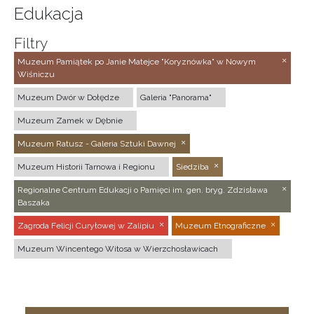
Edukacja
Filtry
Muzeum Pamiątek po Janie Matejce "Koryznówka" w Nowym
Wiśniczu
Muzeum Dwór w Dołędze
Galeria "Panorama"
Muzeum Zamek w Dębnie
Muzeum Ratusz - Galeria Sztuki Dawnej
Muzeum Historii Tarnowa i Regionu
Siedziba
Regionalne Centrum Edukacji o Pamięci im. gen. bryg. Zdzisława
Baszaka
Zagroda Felicji Curyłowej w Zalipiu
Muzeum Etnograficzne
Muzeum Wincentego Witosa w Wierzchosławicach