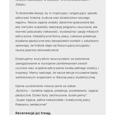
Zalipiu.
To doskonała okazja, by w inspirujący i angażujący sposób
odkrywać historię, kulturę oraz dziedzictwo naszego
regionu. Nasze zajęcia zostały starannie opracowane tak,
aby nie tylko wspierały realizację programu nauczania, ale
również pobudzały ciekawość, wyobraźnię i pasję młodych
odkrywców. Interaktywne formy pracy, ciekawe prelekcje,
działania plastyczne oraz bezpośredni kontakt z zabytkami
sprawiają, że historia staje się fascynującą przygodą i
nauką poprzez doświadczenie.
Dziękujemy wszystkim nauczycielom za codzienne
zaangażowanie w rozwijanie zainteresowań swoich
uczniów oraz wspólne odkrywanie świata pełnego wiedzy i
inspiracji. Mamy nadzieję, że nasze lekcje muzealne będą
wartościowym wsparciem w Waszej pracy dydaktycznej.
Opinie uczestników mówią same za siebie:
„Byliśmy – świetne zajęcia, prelekcja, przebieranki, zajęcia
plastyczne. Dzieci były zachwycone, dziękujemy!”
„Super zajęcia, pełne ciekawostek i kreatywnej pracy.
Polecamy serdecznie!”
Rezerwacje już trwają