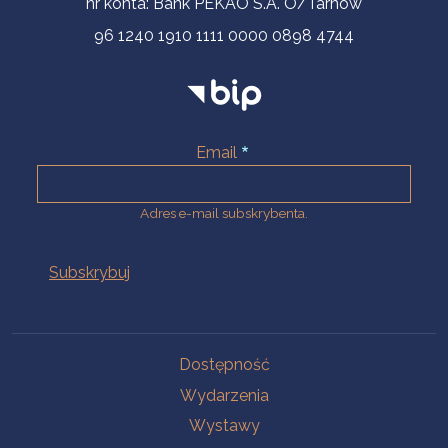
nr konta: Bank PEKAO S.A. O/Tarnów
96 1240 1910 1111 0000 0898 4744
Email
Adres e-mail subskrybenta.
Na skróty
Dostępność
Wydarzenia
Wystawy