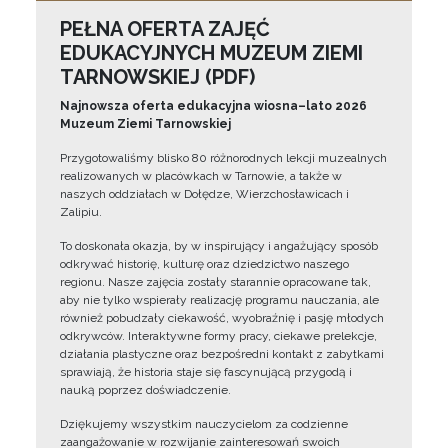
PEŁNA OFERTA ZAJĘĆ
EDUKACYJNYCH MUZEUM ZIEMI
TARNOWSKIEJ (PDF)
Najnowsza oferta edukacyjna wiosna–lato 2026
Muzeum Ziemi Tarnowskiej
Przygotowaliśmy blisko 80 różnorodnych lekcji muzealnych
realizowanych w placówkach w Tarnowie, a także w
naszych oddziałach w Dołędze, Wierzchosławicach i
Zalipiu.
To doskonała okazja, by w inspirujący i angażujący sposób
odkrywać historię, kulturę oraz dziedzictwo naszego
regionu. Nasze zajęcia zostały starannie opracowane tak,
aby nie tylko wspierały realizację programu nauczania, ale
również pobudzały ciekawość, wyobraźnię i pasję młodych
odkrywców. Interaktywne formy pracy, ciekawe prelekcje,
działania plastyczne oraz bezpośredni kontakt z zabytkami
sprawiają, że historia staje się fascynującą przygodą i
nauką poprzez doświadczenie.
Dziękujemy wszystkim nauczycielom za codzienne
zaangażowanie w rozwijanie zainteresowań swoich