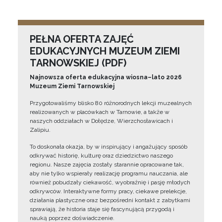
PEŁNA OFERTA ZAJĘĆ
EDUKACYJNYCH MUZEUM ZIEMI
TARNOWSKIEJ (PDF)
Najnowsza oferta edukacyjna wiosna–lato 2026
Muzeum Ziemi Tarnowskiej
Przygotowaliśmy blisko 80 różnorodnych lekcji muzealnych
realizowanych w placówkach w Tarnowie, a także w
naszych oddziałach w Dołędze, Wierzchosławicach i
Zalipiu.
To doskonała okazja, by w inspirujący i angażujący sposób
odkrywać historię, kulturę oraz dziedzictwo naszego
regionu. Nasze zajęcia zostały starannie opracowane tak,
aby nie tylko wspierały realizację programu nauczania, ale
również pobudzały ciekawość, wyobraźnię i pasję młodych
odkrywców. Interaktywne formy pracy, ciekawe prelekcje,
działania plastyczne oraz bezpośredni kontakt z zabytkami
sprawiają, że historia staje się fascynującą przygodą i
nauką poprzez doświadczenie.