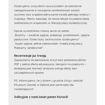
Dziękujemy wszystkim nauczycielom za codzienne
zaangażowanie w rozwijanie zainteresowań swoich
uczniów oraz wspólne odkrywanie świata pełnego wiedzy i
inspiracji. Mamy nadzieję, że nasze lekcje muzealne będą
wartościowym wsparciem w Waszej pracy dydaktycznej.
Opinie uczestników mówią same za siebie:
„Byliśmy – świetne zajęcia, prelekcja, przebieranki, zajęcia
plastyczne. Dzieci były zachwycone, dziękujemy!”
„Super zajęcia, pełne ciekawostek i kreatywnej pracy.
Polecamy serdecznie!”
Rezerwacje już trwają
Zapraszamy do planowania wizyt oraz pobierania plików
PDF z pełną ofertą edukacyjną i lekcjami muzealnymi –
dostępna jest również skrócona wersja oferty bez
szczegółowych opisów.
PS. Informujemy, że z dniem 1 grudnia 2025 r. oddział
Muzeum Zamek w Dębnie jest zamknięty dla
zwiedzających.
Odkryjcie z nami świat pełen historii!