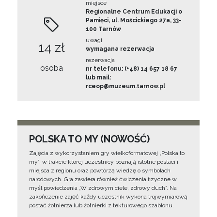
miejsce
Regionalne Centrum Edukacji o
Pamięci, ul. Mościckiego 27a, 33-
100 Tarnów
uwagi
14 zł
wymagana rezerwacja
rezerwacja
osoba
nr telefonu: (+48) 14 657 18 67
lub mail:
rceop@muzeum.tarnow.pl
POLSKA TO MY (NOWOŚĆ)
Zajęcia z wykorzystaniem gry wielkoformatowej „Polska to
my”, w trakcie której uczestnicy poznają istotne postaci i
miejsca z regionu oraz powtórzą wiedzę o symbolach
narodowych. Gra zawiera również ćwiczenia fizyczne w
myśl powiedzenia „W zdrowym ciele, zdrowy duch”. Na
zakończenie zajęć każdy uczestnik wykona trójwymiarową
postać żołnierza lub żołnierki z tekturowego szablonu.