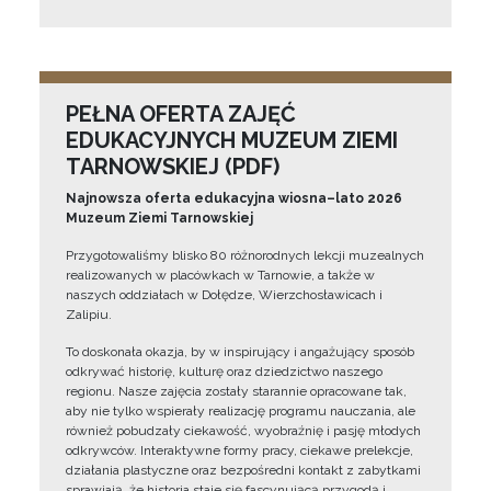
PEŁNA OFERTA ZAJĘĆ
EDUKACYJNYCH MUZEUM ZIEMI
TARNOWSKIEJ (PDF)
Najnowsza oferta edukacyjna wiosna–lato 2026
Muzeum Ziemi Tarnowskiej
Przygotowaliśmy blisko 80 różnorodnych lekcji muzealnych
realizowanych w placówkach w Tarnowie, a także w
naszych oddziałach w Dołędze, Wierzchosławicach i
Zalipiu.
To doskonała okazja, by w inspirujący i angażujący sposób
odkrywać historię, kulturę oraz dziedzictwo naszego
regionu. Nasze zajęcia zostały starannie opracowane tak,
aby nie tylko wspierały realizację programu nauczania, ale
również pobudzały ciekawość, wyobraźnię i pasję młodych
odkrywców. Interaktywne formy pracy, ciekawe prelekcje,
działania plastyczne oraz bezpośredni kontakt z zabytkami
sprawiają, że historia staje się fascynującą przygodą i