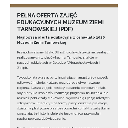
PEŁNA OFERTA ZAJĘĆ
EDUKACYJNYCH MUZEUM ZIEMI
TARNOWSKIEJ (PDF)
Najnowsza oferta edukacyjna wiosna–lato 2026
Muzeum Ziemi Tarnowskiej
Przygotowaliśmy blisko 80 różnorodnych lekcji muzealnych
realizowanych w placówkach w Tarnowie, a także w
naszych oddziałach w Dołędze, Wierzchosławicach i
Zalipiu.
To doskonała okazja, by w inspirujący i angażujący sposób
odkrywać historię, kulturę oraz dziedzictwo naszego
regionu. Nasze zajęcia zostały starannie opracowane tak,
aby nie tylko wspierały realizację programu nauczania, ale
również pobudzały ciekawość, wyobraźnię i pasję młodych
odkrywców. Interaktywne formy pracy, ciekawe prelekcje,
działania plastyczne oraz bezpośredni kontakt z zabytkami
sprawiają, że historia staje się fascynującą przygodą i
nauką poprzez doświadczenie.