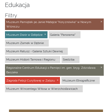
Edukacja
Filtry
Muzeum Pamiątek po Janie Matejce "Koryznówka" w Nowym
Wiśniczu
Muzeum Dwór w Dołędze
Galeria "Panorama"
Muzeum Zamek w Dębnie
Muzeum Ratusz - Galeria Sztuki Dawnej
Muzeum Historii Tarnowa i Regionu
Siedziba
Regionalne Centrum Edukacji o Pamięci im. gen. bryg. Zdzisława
Baszaka
Zagroda Felicji Curyłowej w Zalipiu
Muzeum Etnograficzne
Muzeum Wincentego Witosa w Wierzchosławicach