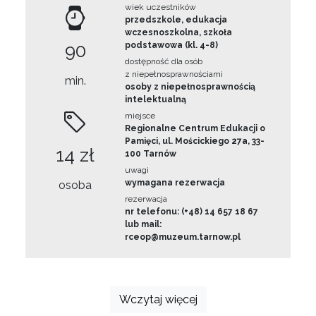
wiek uczestników
przedszkole, edukacja
wczesnoszkolna, szkoła
90
podstawowa (kl. 4-8)
dostępność dla osób
z niepełnosprawnościami
min.
osoby z niepełnosprawnością
intelektualną
miejsce
Regionalne Centrum Edukacji o
Pamięci, ul. Mościckiego 27a, 33-
14 zł
100 Tarnów
uwagi
wymagana rezerwacja
osoba
rezerwacja
nr telefonu: (+48) 14 657 18 67
lub mail:
rceop@muzeum.tarnow.pl
Wczytaj więcej