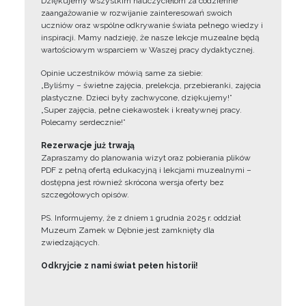
Dziękujemy wszystkim nauczycielom za codzienne
zaangażowanie w rozwijanie zainteresowań swoich
uczniów oraz wspólne odkrywanie świata pełnego wiedzy i
inspiracji. Mamy nadzieję, że nasze lekcje muzealne będą
wartościowym wsparciem w Waszej pracy dydaktycznej.
Opinie uczestników mówią same za siebie:
„Byliśmy – świetne zajęcia, prelekcja, przebieranki, zajęcia
plastyczne. Dzieci były zachwycone, dziękujemy!”
„Super zajęcia, pełne ciekawostek i kreatywnej pracy.
Polecamy serdecznie!”
Rezerwacje już trwają
Zapraszamy do planowania wizyt oraz pobierania plików
PDF z pełną ofertą edukacyjną i lekcjami muzealnymi –
dostępna jest również skrócona wersja oferty bez
szczegółowych opisów.
PS. Informujemy, że z dniem 1 grudnia 2025 r. oddział
Muzeum Zamek w Dębnie jest zamknięty dla
zwiedzających.
Odkryjcie z nami świat pełen historii!