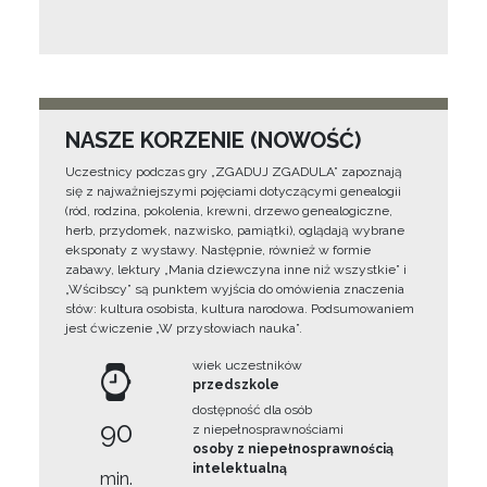
NASZE KORZENIE (NOWOŚĆ)
Uczestnicy podczas gry „ZGADUJ ZGADULA” zapoznają
się z najważniejszymi pojęciami dotyczącymi genealogii
(ród, rodzina, pokolenia, krewni, drzewo genealogiczne,
herb, przydomek, nazwisko, pamiątki), oglądają wybrane
eksponaty z wystawy. Następnie, również w formie
zabawy, lektury „Mania dziewczyna inne niż wszystkie” i
„Wścibscy” są punktem wyjścia do omówienia znaczenia
słów: kultura osobista, kultura narodowa. Podsumowaniem
jest ćwiczenie „W przysłowiach nauka”.
wiek uczestników
przedszkole
dostępność dla osób
90
z niepełnosprawnościami
osoby z niepełnosprawnością
intelektualną
min.