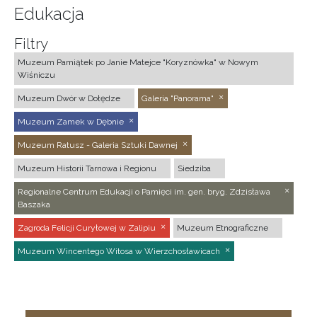
Edukacja
Filtry
Muzeum Pamiątek po Janie Matejce "Koryznówka" w Nowym
Wiśniczu
Muzeum Dwór w Dołędze
Galeria "Panorama"
Muzeum Zamek w Dębnie
Muzeum Ratusz - Galeria Sztuki Dawnej
Muzeum Historii Tarnowa i Regionu
Siedziba
Regionalne Centrum Edukacji o Pamięci im. gen. bryg. Zdzisława
Baszaka
Zagroda Felicji Curyłowej w Zalipiu
Muzeum Etnograficzne
Muzeum Wincentego Witosa w Wierzchosławicach