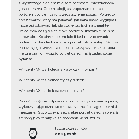
z wyszczególnieniem miejsc z portretami mieszkańców
gospodarstwa. Celem lekcji jest zapoznanie dzieci z
pojęciem „portret” czyli przedstawienie postaci. Portret to
obraz twarzy, który ma pokazać, jak dana osoba wygląda i
może też oddawać, jak się czuje lub jaki ma charakter.
Dzieci dowiedzą się co mówi portret o ukazanym na nim
człowieku. Kolejnym celem lekcji jest przygotowanie
portretu postaci historycznej - portretu Wincentego Witosa.
Podczas jego tworzenia dzieci poruszą wyobraźnię, która
nie zna granic. Tworząc portret dzieci mają zadać sobie
pytania:
Wincenty Witos, kolega z klasy czy miły pan?
Wincenty Witos, Wincenty czy Wicek?
Wincenty Witos, kolega czy dziadzio ?
By dać następnie odpowiedz podczas wykonywania pracy,
wykorzystując różne środki plastyczne, ( collage i techniki
mieszane). Stworzony przez siebie portret dzieci zabierają
ze sobą jako pamiątka ze spotkania w muzeum.
liczba uczestników
do 25 osób