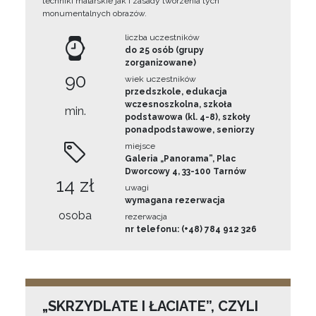
techniki malarskie jak i zasady tworzenia tych
monumentalnych obrazów.
liczba uczestników
do 25 osób (grupy
zorganizowane)
90
wiek uczestników
przedszkole, edukacja
wczesnoszkolna, szkoła
min.
podstawowa (kl. 4-8), szkoły
ponadpodstawowe, seniorzy
miejsce
Galeria „Panorama”, Plac
Dworcowy 4, 33-100 Tarnów
14 zł
uwagi
wymagana rezerwacja
osoba
rezerwacja
nr telefonu: (+48) 784 912 326
„SKRZYDLATE I ŁACIATE”, CZYLI