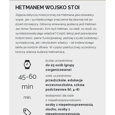
HETMANEM WOJSKO STOI
Zajęcia dotyczą historycznej roli Hetmana jako dowódcy
wojsk, jak i symbolicznego znaczenia tej dawnej roli po
dzień dzisiejszy. Główną omawianą postacią jest Hetman
Jan Amor Tarnowski. Kim był Hetman, co robił, co nosił, co
symbolizowało jego władze? Część lekcji jest poświęcona
historii broni, pierw funkcjonalnej, później czysto ozdobnej i
symbolicznej, jak i atrybutom władzy - od królewskiego
berła po kordzik oficera. W części praktycznej uczestnicy
tworzą własną buławę hetmańską.
liczba uczestników
do 25 osób (grupy
zorganizowane)
45-60
wiek uczestników
przedszkole, edukacja
min
wczesnoszkolna, szkoła
podstawowa (kl. 4-8)
dostępność dla osób
min.
z niepełnosprawnościami
osoby z niepełnosprawnością
słuchu, osoby z
niepełnosprawnością