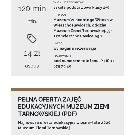
wiek uczestników
120 min
szkoła podstawowa klasy 1-5
miejsce
Muzeum Wincentego Witosa w
min.
Wierzchosławicach, oddział
Muzeum Ziemi Tarnowskiej, 33-
122 Wierzchosławice 698
uwagi
wymagana rezerwacja
14 zł
rezerwacja
pod numerem telefonu: (+48) 14
osoba
679 70 40
PEŁNA OFERTA ZAJĘĆ
EDUKACYJNYCH MUZEUM ZIEMI
TARNOWSKIEJ (PDF)
Najnowsza oferta edukacyjna wiosna–lato 2026
Muzeum Ziemi Tarnowskiej