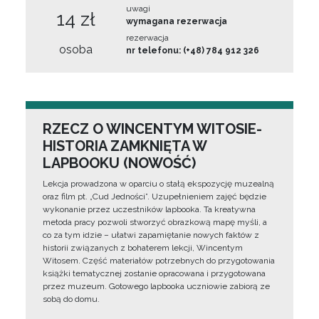
uwagi
14 zł
wymagana rezerwacja
rezerwacja
osoba
nr telefonu: (+48) 784 912 326
RZECZ O WINCENTYM WITOSIE-
HISTORIA ZAMKNIĘTA W
LAPBOOKU (NOWOŚĆ)
Lekcja prowadzona w oparciu o stałą ekspozycję muzealną
oraz film pt. „Cud Jedności”. Uzupełnieniem zajęć będzie
wykonanie przez uczestników lapbooka. Ta kreatywna
metoda pracy pozwoli stworzyć obrazkową mapę myśli, a
co za tym idzie – ułatwi zapamiętanie nowych faktów z
historii związanych z bohaterem lekcji, Wincentym
Witosem. Część materiałów potrzebnych do przygotowania
książki tematycznej zostanie opracowana i przygotowana
przez muzeum. Gotowego lapbooka uczniowie zabiorą ze
sobą do domu.