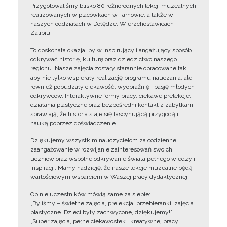
Przygotowaliśmy blisko 80 różnorodnych lekcji muzealnych
realizowanych w placówkach w Tarnowie, a także w
naszych oddziałach w Dołędze, Wierzchosławicach i
Zalipiu.
To doskonała okazja, by w inspirujący i angażujący sposób
odkrywać historię, kulturę oraz dziedzictwo naszego
regionu. Nasze zajęcia zostały starannie opracowane tak,
aby nie tylko wspierały realizację programu nauczania, ale
również pobudzały ciekawość, wyobraźnię i pasję młodych
odkrywców. Interaktywne formy pracy, ciekawe prelekcje,
działania plastyczne oraz bezpośredni kontakt z zabytkami
sprawiają, że historia staje się fascynującą przygodą i
nauką poprzez doświadczenie.
Dziękujemy wszystkim nauczycielom za codzienne
zaangażowanie w rozwijanie zainteresowań swoich
uczniów oraz wspólne odkrywanie świata pełnego wiedzy i
inspiracji. Mamy nadzieję, że nasze lekcje muzealne będą
wartościowym wsparciem w Waszej pracy dydaktycznej.
Opinie uczestników mówią same za siebie:
„Byliśmy – świetne zajęcia, prelekcja, przebieranki, zajęcia
plastyczne. Dzieci były zachwycone, dziękujemy!”
„Super zajęcia, pełne ciekawostek i kreatywnej pracy.