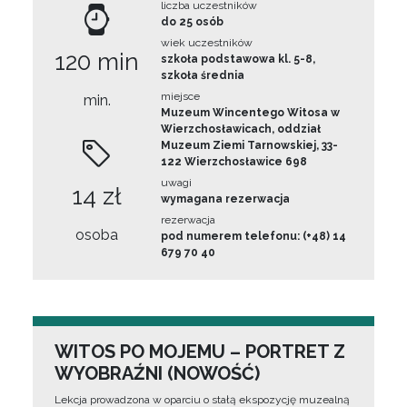
liczba uczestników
do 25 osób
wiek uczestników
120 min
szkoła podstawowa kl. 5-8,
szkoła średnia
miejsce
min.
Muzeum Wincentego Witosa w
Wierzchosławicach, oddział
Muzeum Ziemi Tarnowskiej, 33-
122 Wierzchosławice 698
uwagi
14 zł
wymagana rezerwacja
rezerwacja
osoba
pod numerem telefonu: (+48) 14
679 70 40
WITOS PO MOJEMU – PORTRET Z
WYOBRAŹNI (NOWOŚĆ)
Lekcja prowadzona w oparciu o stałą ekspozycję muzealną