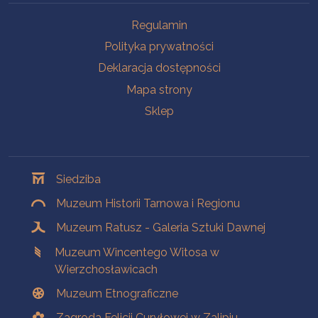
Na skróty
Regulamin
Polityka prywatności
Deklaracja dostępności
Mapa strony
Sklep
Oddziały
Siedziba
Muzeum Historii Tarnowa i Regionu
Muzeum Ratusz - Galeria Sztuki Dawnej
Muzeum Wincentego Witosa w
Wierzchosławicach
Muzeum Etnograficzne
Zagroda Felicji Curyłowej w Zalipiu