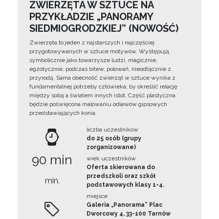
ZWIERZĘTA W SZTUCE NA
PRZYKŁADZIE „PANORAMY
SIEDMIOGRODZKIEJ” (NOWOŚĆ)
Zwierzęta to jeden z najstarszych i najczęściej
przygotowywanych w sztuce motywów. Występują
symbolicznie jako towarzysze ludzi, magicznie,
egzotycznie, podczas bitew, polowań, nieodłącznie z
przyrodą. Sama obecność zwierząt w sztuce wynika z
fundamentalnej potrzeby człowieka, by określić relację
między sobą a światem innych istot. Część plastyczna
będzie poświęcona malowaniu odlewów gipsowych
przedstawiających konia.
liczba uczestników
do 25 osób (grupy
zorganizowane)
90 min
wiek uczestników
Oferta skierowana do
przedszkoli oraz szkół
min.
podstawowych klasy 1-4.
miejsce
Galeria „Panorama” Plac
Dworcowy 4, 33-100 Tarnów