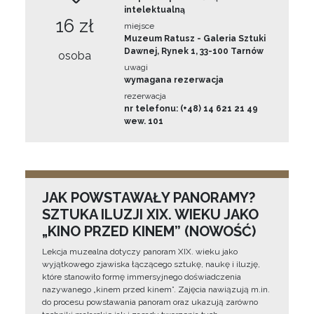
intelektualną
16 zł
miejsce
Muzeum Ratusz - Galeria Sztuki
Dawnej, Rynek 1, 33-100 Tarnów
osoba
uwagi
wymagana rezerwacja
rezerwacja
nr telefonu: (+48) 14 621 21 49
wew. 101
JAK POWSTAWAŁY PANORAMY?
SZTUKA ILUZJI XIX. WIEKU JAKO
„KINO PRZED KINEM” (NOWOŚĆ)
Lekcja muzealna dotyczy panoram XIX. wieku jako
wyjątkowego zjawiska łączącego sztukę, naukę i iluzję,
które stanowiło formę immersyjnego doświadczenia
nazywanego „kinem przed kinem”. Zajęcia nawiązują m.in.
do procesu powstawania panoram oraz ukazują zarówno