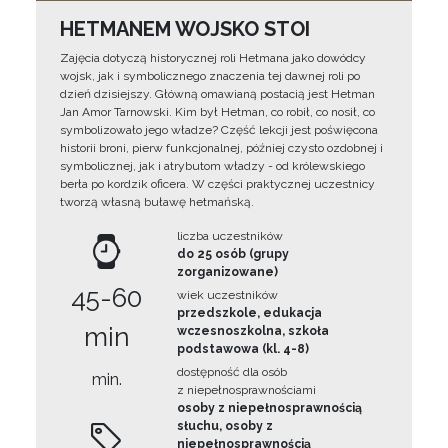
HETMANEM WOJSKO STOI
Zajęcia dotyczą historycznej roli Hetmana jako dowódcy
wojsk, jak i symbolicznego znaczenia tej dawnej roli po
dzień dzisiejszy. Główną omawianą postacią jest Hetman
Jan Amor Tarnowski. Kim był Hetman, co robił, co nosił, co
symbolizowało jego władze? Część lekcji jest poświęcona
historii broni, pierw funkcjonalnej, później czysto ozdobnej i
symbolicznej, jak i atrybutom władzy - od królewskiego
berła po kordzik oficera. W części praktycznej uczestnicy
tworzą własną buławę hetmańską.
liczba uczestników
do 25 osób (grupy
zorganizowane)
45-60
wiek uczestników
przedszkole, edukacja
min
wczesnoszkolna, szkoła
podstawowa (kl. 4-8)
dostępność dla osób
min.
z niepełnosprawnościami
osoby z niepełnosprawnością
słuchu, osoby z
niepełnosprawnością