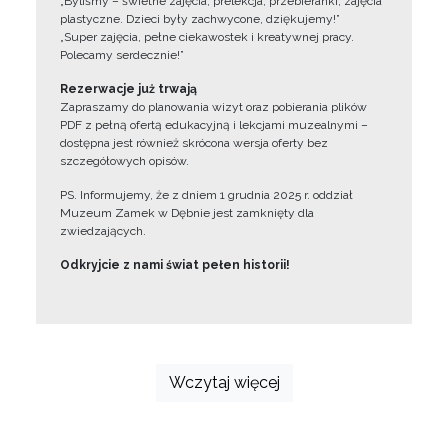
„Byliśmy – świetne zajęcia, prelekcja, przebieranki, zajęcia
plastyczne. Dzieci były zachwycone, dziękujemy!”
„Super zajęcia, pełne ciekawostek i kreatywnej pracy.
Polecamy serdecznie!”
Rezerwacje już trwają
Zapraszamy do planowania wizyt oraz pobierania plików
PDF z pełną ofertą edukacyjną i lekcjami muzealnymi –
dostępna jest również skrócona wersja oferty bez
szczegółowych opisów.
PS. Informujemy, że z dniem 1 grudnia 2025 r. oddział
Muzeum Zamek w Dębnie jest zamknięty dla
zwiedzających.
Odkryjcie z nami świat pełen historii!
Wczytaj więcej