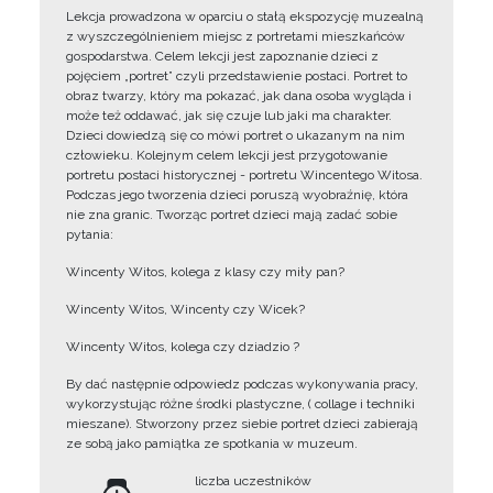
Lekcja prowadzona w oparciu o stałą ekspozycję muzealną
z wyszczególnieniem miejsc z portretami mieszkańców
gospodarstwa. Celem lekcji jest zapoznanie dzieci z
pojęciem „portret” czyli przedstawienie postaci. Portret to
obraz twarzy, który ma pokazać, jak dana osoba wygląda i
może też oddawać, jak się czuje lub jaki ma charakter.
Dzieci dowiedzą się co mówi portret o ukazanym na nim
człowieku. Kolejnym celem lekcji jest przygotowanie
portretu postaci historycznej - portretu Wincentego Witosa.
Podczas jego tworzenia dzieci poruszą wyobraźnię, która
nie zna granic. Tworząc portret dzieci mają zadać sobie
pytania:
Wincenty Witos, kolega z klasy czy miły pan?
Wincenty Witos, Wincenty czy Wicek?
Wincenty Witos, kolega czy dziadzio ?
By dać następnie odpowiedz podczas wykonywania pracy,
wykorzystując różne środki plastyczne, ( collage i techniki
mieszane). Stworzony przez siebie portret dzieci zabierają
ze sobą jako pamiątka ze spotkania w muzeum.
liczba uczestników