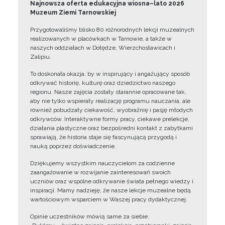
Najnowsza oferta edukacyjna wiosna–lato 2026
Muzeum Ziemi Tarnowskiej
Przygotowaliśmy blisko 80 różnorodnych lekcji muzealnych
realizowanych w placówkach w Tarnowie, a także w
naszych oddziałach w Dołędze, Wierzchosławicach i
Zalipiu.
To doskonała okazja, by w inspirujący i angażujący sposób
odkrywać historię, kulturę oraz dziedzictwo naszego
regionu. Nasze zajęcia zostały starannie opracowane tak,
aby nie tylko wspierały realizację programu nauczania, ale
również pobudzały ciekawość, wyobraźnię i pasję młodych
odkrywców. Interaktywne formy pracy, ciekawe prelekcje,
działania plastyczne oraz bezpośredni kontakt z zabytkami
sprawiają, że historia staje się fascynującą przygodą i
nauką poprzez doświadczenie.
Dziękujemy wszystkim nauczycielom za codzienne
zaangażowanie w rozwijanie zainteresowań swoich
uczniów oraz wspólne odkrywanie świata pełnego wiedzy i
inspiracji. Mamy nadzieję, że nasze lekcje muzealne będą
wartościowym wsparciem w Waszej pracy dydaktycznej.
Opinie uczestników mówią same za siebie: