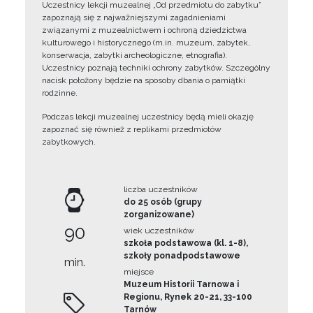
Uczestnicy lekcji muzealnej „Od przedmiotu do zabytku”
zapoznają się z najważniejszymi zagadnieniami
związanymi z muzealnictwem i ochroną dziedzictwa
kulturowego i historycznego (m.in. muzeum, zabytek,
konserwacja, zabytki archeologiczne, etnografia).
Uczestnicy poznają techniki ochrony zabytków. Szczególny
nacisk położony będzie na sposoby dbania o pamiątki
rodzinne.
Podczas lekcji muzealnej uczestnicy będą mieli okazję
zapoznać się również z replikami przedmiotów
zabytkowych.
liczba uczestników
do 25 osób (grupy
zorganizowane)
90
wiek uczestników
szkoła podstawowa (kl. 1-8),
szkoły ponadpodstawowe
min.
miejsce
Muzeum Historii Tarnowa i
Regionu, Rynek 20-21, 33-100
Tarnów