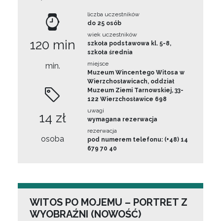
liczba uczestników
do 25 osób
wiek uczestników
120 min
szkoła podstawowa kl. 5-8,
szkoła średnia
miejsce
min.
Muzeum Wincentego Witosa w
Wierzchosławicach, oddział
Muzeum Ziemi Tarnowskiej, 33-
122 Wierzchosławice 698
uwagi
14 zł
wymagana rezerwacja
rezerwacja
osoba
pod numerem telefonu: (+48) 14
679 70 40
WITOS PO MOJEMU – PORTRET Z
WYOBRAŹNI (NOWOŚĆ)