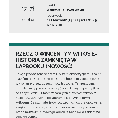
uwagi
12 zł
wymagana rezerwacja
rezerwacja
osoba
nr telefonu: (+48) 14 621 21 49
wew. 200
RZECZ O WINCENTYM WITOSIE-
HISTORIA ZAMKNIĘTA W
LAPBOOKU (NOWOŚĆ)
Lekcja prowadzona w oparciu o stałą ekspozycję muzealną
oraz film pt. „Cud Jedności”. Uzupełnieniem zajęć będzie
wykonanie przez uczestników lapbooka. Ta kreatywna
metoda pracy pozwoli stworzyć obrazkową mapę myśli, a
co za tym idzie – ułatwi zapamiętanie nowych faktów z
historii związanych z bohaterem lekcji, Wincentym
Witosem. Część materiałów potrzebnych do przygotowania
książki tematycznej zostanie opracowana i przygotowana
przez muzeum. Gotowego lapbooka uczniowie zabiorą ze
sobą do domu.