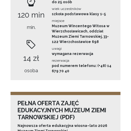
do 25 osób
wiek uczestników
120 min
szkoła podstawowa klasy 1-5
miejsce
Muzeum Wincentego Witosa w
min.
Wierzchosławicach, oddział
Muzeum Ziemi Tarnowskiej, 33-
122 Wierzchosławice 698
uwagi
wymagana rezerwacja
14 zł
rezerwacja
pod numerem telefonu: (+48) 14
osoba
679 70 40
PEŁNA OFERTA ZAJĘĆ
EDUKACYJNYCH MUZEUM ZIEMI
TARNOWSKIEJ (PDF)
Najnowsza oferta edukacyjna wiosna–lato 2026