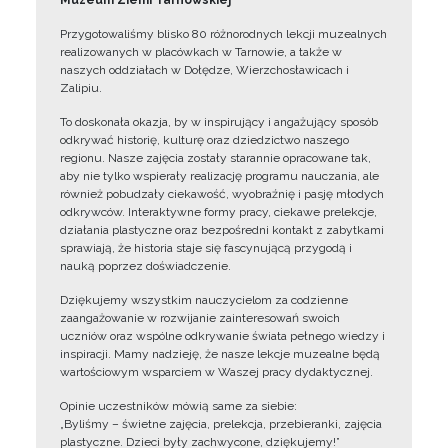
Muzeum Ziemi Tarnowskiej
Przygotowaliśmy blisko 80 różnorodnych lekcji muzealnych
realizowanych w placówkach w Tarnowie, a także w
naszych oddziałach w Dołędze, Wierzchosławicach i
Zalipiu.
To doskonała okazja, by w inspirujący i angażujący sposób
odkrywać historię, kulturę oraz dziedzictwo naszego
regionu. Nasze zajęcia zostały starannie opracowane tak,
aby nie tylko wspierały realizację programu nauczania, ale
również pobudzały ciekawość, wyobraźnię i pasję młodych
odkrywców. Interaktywne formy pracy, ciekawe prelekcje,
działania plastyczne oraz bezpośredni kontakt z zabytkami
sprawiają, że historia staje się fascynującą przygodą i
nauką poprzez doświadczenie.
Dziękujemy wszystkim nauczycielom za codzienne
zaangażowanie w rozwijanie zainteresowań swoich
uczniów oraz wspólne odkrywanie świata pełnego wiedzy i
inspiracji. Mamy nadzieję, że nasze lekcje muzealne będą
wartościowym wsparciem w Waszej pracy dydaktycznej.
Opinie uczestników mówią same za siebie:
„Byliśmy – świetne zajęcia, prelekcja, przebieranki, zajęcia
plastyczne. Dzieci były zachwycone, dziękujemy!”