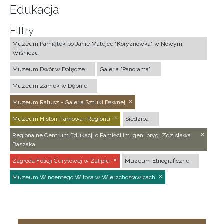
Edukacja
Filtry
Muzeum Pamiątek po Janie Matejce "Koryznówka" w Nowym
Wiśniczu
Muzeum Dwór w Dołędze
Galeria "Panorama"
Muzeum Zamek w Dębnie
Muzeum Ratusz - Galeria Sztuki Dawnej
Muzeum Historii Tarnowa i Regionu
Siedziba
Regionalne Centrum Edukacji o Pamięci im. gen. bryg. Zdzisława
Baszaka
Zagroda Felicji Curyłowej w Zalipiu
Muzeum Etnograficzne
Muzeum Wincentego Witosa w Wierzchosławicach