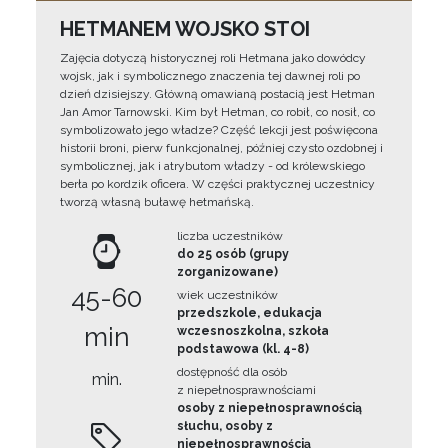
HETMANEM WOJSKO STOI
Zajęcia dotyczą historycznej roli Hetmana jako dowódcy
wojsk, jak i symbolicznego znaczenia tej dawnej roli po
dzień dzisiejszy. Główną omawianą postacią jest Hetman
Jan Amor Tarnowski. Kim był Hetman, co robił, co nosił, co
symbolizowało jego władze? Część lekcji jest poświęcona
historii broni, pierw funkcjonalnej, później czysto ozdobnej i
symbolicznej, jak i atrybutom władzy - od królewskiego
berła po kordzik oficera. W części praktycznej uczestnicy
tworzą własną buławę hetmańską.
liczba uczestników
do 25 osób (grupy
zorganizowane)
45-60
wiek uczestników
przedszkole, edukacja
min
wczesnoszkolna, szkoła
podstawowa (kl. 4-8)
dostępność dla osób
min.
z niepełnosprawnościami
osoby z niepełnosprawnością
słuchu, osoby z
niepełnosprawnością