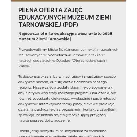
PEŁNA OFERTA ZAJĘĆ
EDUKACYJNYCH MUZEUM ZIEMI
TARNOWSKIEJ (PDF)
Najnowsza oferta edukacyjna wiosna–lato 2026
Muzeum Ziemi Tarnowskiej
Przygotowaliśmy blisko 80 różnorodnych lekcji muzealnych
realizowanych w placówkach w Tarnowie, a także w
naszych oddziałach w Dołędze, Wierzchosławicach i
Zalipiu.
To doskonała okazja, by w inspirujący i angażujący sposób
odkrywać historię, kulturę oraz dziedzictwo naszego
regionu. Nasze zajęcia zostały starannie opracowane tak,
aby nie tylko wspierały realizację programu nauczania, ale
również pobudzały ciekawość, wyobraźnię i pasję młodych
odkrywców. Interaktywne formy pracy, ciekawe prelekcje,
działania plastyczne oraz bezpośredni kontakt z zabytkami
sprawiają, że historia staje się fascynującą przygodą i
nauką poprzez doświadczenie.
Dziękujemy wszystkim nauczycielom za codzienne
zaangażowanie w rozwijanie zainteresowań swoich