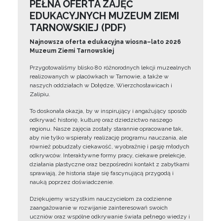
PEŁNA OFERTA ZAJĘĆ
EDUKACYJNYCH MUZEUM ZIEMI
TARNOWSKIEJ (PDF)
Najnowsza oferta edukacyjna wiosna–lato 2026
Muzeum Ziemi Tarnowskiej
Przygotowaliśmy blisko 80 różnorodnych lekcji muzealnych
realizowanych w placówkach w Tarnowie, a także w
naszych oddziałach w Dołędze, Wierzchosławicach i
Zalipiu.
To doskonała okazja, by w inspirujący i angażujący sposób
odkrywać historię, kulturę oraz dziedzictwo naszego
regionu. Nasze zajęcia zostały starannie opracowane tak,
aby nie tylko wspierały realizację programu nauczania, ale
również pobudzały ciekawość, wyobraźnię i pasję młodych
odkrywców. Interaktywne formy pracy, ciekawe prelekcje,
działania plastyczne oraz bezpośredni kontakt z zabytkami
sprawiają, że historia staje się fascynującą przygodą i
nauką poprzez doświadczenie.
Dziękujemy wszystkim nauczycielom za codzienne
zaangażowanie w rozwijanie zainteresowań swoich
uczniów oraz wspólne odkrywanie świata pełnego wiedzy i