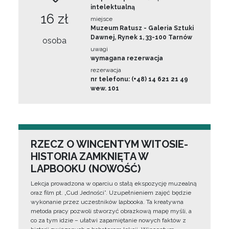
intelektualną
16 zł
miejsce
Muzeum Ratusz - Galeria Sztuki
Dawnej, Rynek 1, 33-100 Tarnów
osoba
uwagi
wymagana rezerwacja
rezerwacja
nr telefonu: (+48) 14 621 21 49
wew. 101
RZECZ O WINCENTYM WITOSIE-
HISTORIA ZAMKNIĘTA W
LAPBOOKU (NOWOŚĆ)
Lekcja prowadzona w oparciu o stałą ekspozycję muzealną
oraz film pt. „Cud Jedności”. Uzupełnieniem zajęć będzie
wykonanie przez uczestników lapbooka. Ta kreatywna
metoda pracy pozwoli stworzyć obrazkową mapę myśli, a
co za tym idzie – ułatwi zapamiętanie nowych faktów z