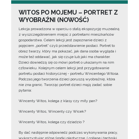
WITOS PO MOJEMU – PORTRET Z
WYOBRAŹNI (NOWOŚĆ)
Lekcja prowadzona w oparciu o stałą ekspozycję muzealną
z wyszczególnieniem miejsc z portretami mieszkańców
gospodarstwa. Celem lekcji jest zapoznanie dzieci z
pojęciem „portret” czyli przedstawienie postaci. Portret to
obraz twarzy, który ma pokazać, jak dana osoba wygląda i
może też oddawać, jak się czuje lub jaki ma charakter.
Dzieci dowiedzą się co mówi portret o ukazanym na nim
człowieku. Kolejnym celem lekcji jest przygotowanie
portretu postaci historycznej - portretu Wincentego Witosa.
Podczas jego tworzenia dzieci poruszą wyobraźnię, która
nie zna granic. Tworząc portret dzieci mają zadać sobie
pytania:
Wincenty Witos, kolega z klasy czy miły pan?
Wincenty Witos, Wincenty czy Wicek?
Wincenty Witos, kolega czy dziadzio ?
By dać następnie odpowiedz podczas wykonywania pracy,
wykorzystując różne środki plastyczne, ( collage i techniki