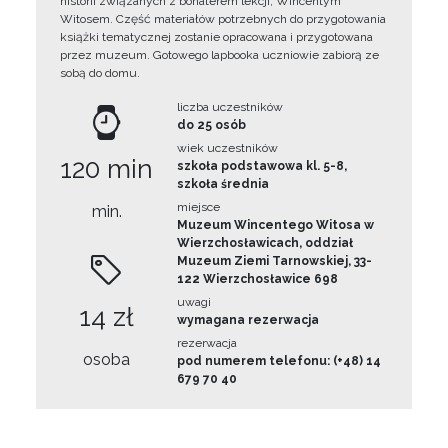
historii związanych z bohaterem lekcji, Wincentym
Witosem. Część materiałów potrzebnych do przygotowania
książki tematycznej zostanie opracowana i przygotowana
przez muzeum. Gotowego lapbooka uczniowie zabiorą ze
sobą do domu.
liczba uczestników
do 25 osób
wiek uczestników
120 min
szkoła podstawowa kl. 5-8,
szkoła średnia
miejsce
min.
Muzeum Wincentego Witosa w
Wierzchosławicach, oddział
Muzeum Ziemi Tarnowskiej, 33-
122 Wierzchosławice 698
uwagi
14 zł
wymagana rezerwacja
rezerwacja
osoba
pod numerem telefonu: (+48) 14
679 70 40