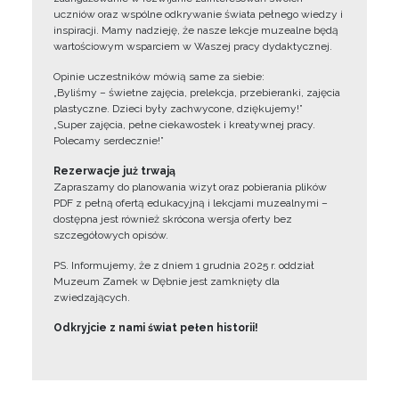
uczniów oraz wspólne odkrywanie świata pełnego wiedzy i
inspiracji. Mamy nadzieję, że nasze lekcje muzealne będą
wartościowym wsparciem w Waszej pracy dydaktycznej.
Opinie uczestników mówią same za siebie:
„Byliśmy – świetne zajęcia, prelekcja, przebieranki, zajęcia
plastyczne. Dzieci były zachwycone, dziękujemy!”
„Super zajęcia, pełne ciekawostek i kreatywnej pracy.
Polecamy serdecznie!”
Rezerwacje już trwają
Zapraszamy do planowania wizyt oraz pobierania plików
PDF z pełną ofertą edukacyjną i lekcjami muzealnymi –
dostępna jest również skrócona wersja oferty bez
szczegółowych opisów.
PS. Informujemy, że z dniem 1 grudnia 2025 r. oddział
Muzeum Zamek w Dębnie jest zamknięty dla
zwiedzających.
Odkryjcie z nami świat pełen historii!