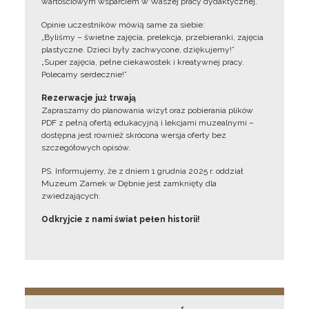
wartościowym wsparciem w Waszej pracy dydaktycznej.
Opinie uczestników mówią same za siebie:
„Byliśmy – świetne zajęcia, prelekcja, przebieranki, zajęcia
plastyczne. Dzieci były zachwycone, dziękujemy!”
„Super zajęcia, pełne ciekawostek i kreatywnej pracy.
Polecamy serdecznie!”
Rezerwacje już trwają
Zapraszamy do planowania wizyt oraz pobierania plików
PDF z pełną ofertą edukacyjną i lekcjami muzealnymi –
dostępna jest również skrócona wersja oferty bez
szczegółowych opisów.
PS. Informujemy, że z dniem 1 grudnia 2025 r. oddział
Muzeum Zamek w Dębnie jest zamknięty dla
zwiedzających.
Odkryjcie z nami świat pełen historii!