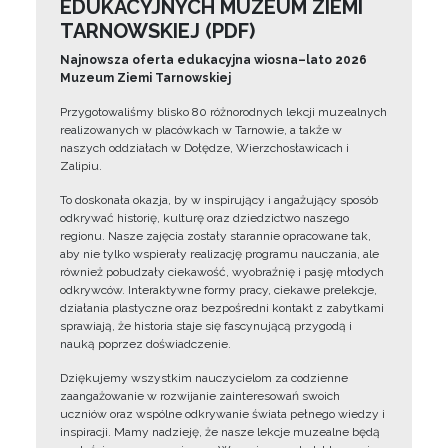
EDUKACYJNYCH MUZEUM ZIEMI
TARNOWSKIEJ (PDF)
Najnowsza oferta edukacyjna wiosna–lato 2026
Muzeum Ziemi Tarnowskiej
Przygotowaliśmy blisko 80 różnorodnych lekcji muzealnych
realizowanych w placówkach w Tarnowie, a także w
naszych oddziałach w Dołędze, Wierzchosławicach i
Zalipiu.
To doskonała okazja, by w inspirujący i angażujący sposób
odkrywać historię, kulturę oraz dziedzictwo naszego
regionu. Nasze zajęcia zostały starannie opracowane tak,
aby nie tylko wspierały realizację programu nauczania, ale
również pobudzały ciekawość, wyobraźnię i pasję młodych
odkrywców. Interaktywne formy pracy, ciekawe prelekcje,
działania plastyczne oraz bezpośredni kontakt z zabytkami
sprawiają, że historia staje się fascynującą przygodą i
nauką poprzez doświadczenie.
Dziękujemy wszystkim nauczycielom za codzienne
zaangażowanie w rozwijanie zainteresowań swoich
uczniów oraz wspólne odkrywanie świata pełnego wiedzy i
inspiracji. Mamy nadzieję, że nasze lekcje muzealne będą