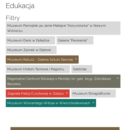
Edukacja
Filtry
Muzeum Pamiątek po Janie Matejce "Koryznówka" w Nowym
Wiśniczu
Muzeum Dwór w Dołędze
Galeria "Panorama"
Muzeum Zamek w Dębnie
Muzeum Ratusz - Galeria Sztuki Dawnej
Muzeum Historii Tarnowa i Regionu
Siedziba
Regionalne Centrum Edukacji o Pamięci im. gen. bryg. Zdzisława
Baszaka
Zagroda Felicji Curyłowej w Zalipiu
Muzeum Etnograficzne
Muzeum Wincentego Witosa w Wierzchosławicach