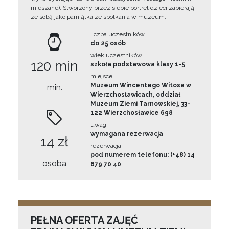
mieszane). Stworzony przez siebie portret dzieci zabierają
ze sobą jako pamiątka ze spotkania w muzeum.
liczba uczestników
do 25 osób
wiek uczestników
120 min
szkoła podstawowa klasy 1-5
miejsce
Muzeum Wincentego Witosa w
min.
Wierzchosławicach, oddział
Muzeum Ziemi Tarnowskiej, 33-
122 Wierzchosławice 698
uwagi
wymagana rezerwacja
14 zł
rezerwacja
pod numerem telefonu: (+48) 14
osoba
679 70 40
PEŁNA OFERTA ZAJĘĆ