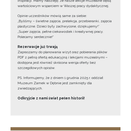
inspiracji. Mamy nadzieję, że nasze lekcje muzealne będą
wartościowym wsparciem w Waszej pracy dydaktycznej.
Opinie uczestników mówią same za siebie:
„Byliśmy – świetne zajęcia, prelekcja, przebieranki, zajęcia
plastyczne. Dzieci były zachwycone, dziękujemy!”
„Super zajęcia, pełne ciekawostek i kreatywnej pracy.
Polecamy serdecznie!”
Rezerwacje już trwają
Zapraszamy do planowania wizyt oraz pobierania plików
PDF z pełną ofertą edukacyjną i lekcjami muzealnymi –
dostępna jest również skrócona wersja oferty bez
szczegółowych opisów.
PS. Informujemy, że z dniem 1 grudnia 2025 r. oddział
Muzeum Zamek w Dębnie jest zamknięty dla
zwiedzających.
Odkryjcie z nami świat pełen historii!