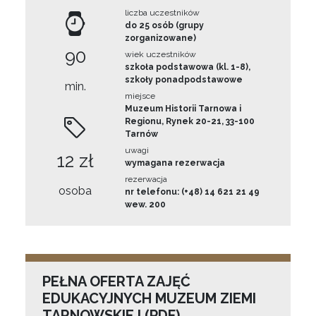
liczba uczestników
do 25 osób (grupy
zorganizowane)
90
wiek uczestników
szkoła podstawowa (kl. 1-8),
szkoły ponadpodstawowe
min.
miejsce
Muzeum Historii Tarnowa i
Regionu, Rynek 20-21, 33-100
Tarnów
uwagi
12 zł
wymagana rezerwacja
rezerwacja
osoba
nr telefonu: (+48) 14 621 21 49
wew. 200
PEŁNA OFERTA ZAJĘĆ
EDUKACYJNYCH MUZEUM ZIEMI
TARNOWSKIEJ (PDF)