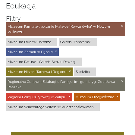
Edukacja
Filtry
Muzeum Pamiątek po Janie Matejce "Koryznówka" w Nowym
Wiśniczu
Muzeum Dwór w Dołędze
Galeria "Panorama"
Muzeum Zamek w Dębnie
Muzeum Ratusz - Galeria Sztuki Dawnej
Muzeum Historii Tarnowa i Regionu
Siedziba
Regionalne Centrum Edukacji o Pamięci im. gen. bryg. Zdzisława
Baszaka
Zagroda Felicji Curyłowej w Zalipiu
Muzeum Etnograficzne
Muzeum Wincentego Witosa w Wierzchosławicach