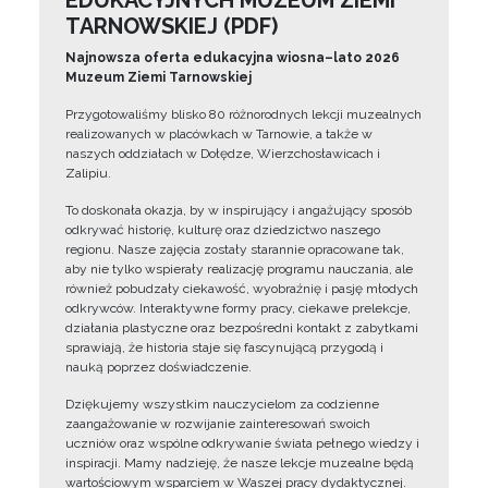
EDUKACYJNYCH MUZEUM ZIEMI
TARNOWSKIEJ (PDF)
Najnowsza oferta edukacyjna wiosna–lato 2026
Muzeum Ziemi Tarnowskiej
Przygotowaliśmy blisko 80 różnorodnych lekcji muzealnych
realizowanych w placówkach w Tarnowie, a także w
naszych oddziałach w Dołędze, Wierzchosławicach i
Zalipiu.
To doskonała okazja, by w inspirujący i angażujący sposób
odkrywać historię, kulturę oraz dziedzictwo naszego
regionu. Nasze zajęcia zostały starannie opracowane tak,
aby nie tylko wspierały realizację programu nauczania, ale
również pobudzały ciekawość, wyobraźnię i pasję młodych
odkrywców. Interaktywne formy pracy, ciekawe prelekcje,
działania plastyczne oraz bezpośredni kontakt z zabytkami
sprawiają, że historia staje się fascynującą przygodą i
nauką poprzez doświadczenie.
Dziękujemy wszystkim nauczycielom za codzienne
zaangażowanie w rozwijanie zainteresowań swoich
uczniów oraz wspólne odkrywanie świata pełnego wiedzy i
inspiracji. Mamy nadzieję, że nasze lekcje muzealne będą
wartościowym wsparciem w Waszej pracy dydaktycznej.