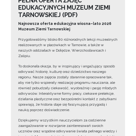
PEŁNA OFERTA ZAJĘĆ
EDUKACYJNYCH MUZEUM ZIEMI
TARNOWSKIEJ (PDF)
Najnowsza oferta edukacyjna wiosna–lato 2026
Muzeum Ziemi Tarnowskiej
Przygotowaliśmy blisko 80 różnorodnych lekcji muzealnych
realizowanych w placówkach w Tarnowie, a także w
naszych oddziałach w Dołędze, Wierzchosławicach i
Zalipiu.
To doskonała okazja, by w inspirujący i angażujący sposób
odkrywać historię, kulturę oraz dziedzictwo naszego
regionu. Nasze zajęcia zostały starannie opracowane tak,
aby nie tylko wspierały realizację programu nauczania, ale
również pobudzały ciekawość, wyobraźnię i pasję młodych
odkrywców. Interaktywne formy pracy, ciekawe prelekcje,
działania plastyczne oraz bezpośredni kontakt z zabytkami
sprawiają, że historia staje się fascynującą przygodą i
nauką poprzez doświadczenie.
Dziękujemy wszystkim nauczycielom za codzienne
zaangażowanie w rozwijanie zainteresowań swoich
uczniów oraz wspólne odkrywanie świata pełnego wiedzy i