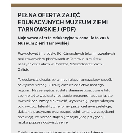
PEŁNA OFERTA ZAJĘĆ
EDUKACYJNYCH MUZEUM ZIEMI
TARNOWSKIEJ (PDF)
Najnowsza oferta edukacyjna wiosna–lato 2026
Muzeum Ziemi Tarnowskiej
Przygotowaliśmy blisko 80 różnorodnych lekcji muzealnych
realizowanych w placówkach w Tarnowie, a także w
naszych oddziałach w Dołędze, Wierzchosławicach i
Zalipiu.
To doskonała okazja, by w inspirujący i angażujący sposób
odkrywać historię, kulturę oraz dziedzictwo naszego
regionu. Nasze zajęcia zostały starannie opracowane tak,
aby nie tylko wspierały realizację programu nauczania, ale
również pobudzały ciekawość, wyobraźnię i pasję młodych
odkrywców. Interaktywne formy pracy, ciekawe prelekcje,
działania plastyczne oraz bezpośredni kontakt z zabytkami
sprawiają, że historia staje się fascynującą przygodą i
nauką poprzez doświadczenie.
Dziękujemy wszystkim nauczycielom za codzienne