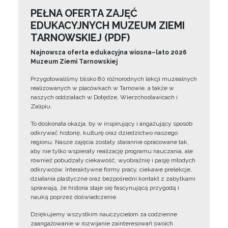
PEŁNA OFERTA ZAJĘĆ
EDUKACYJNYCH MUZEUM ZIEMI
TARNOWSKIEJ (PDF)
Najnowsza oferta edukacyjna wiosna–lato 2026
Muzeum Ziemi Tarnowskiej
Przygotowaliśmy blisko 80 różnorodnych lekcji muzealnych
realizowanych w placówkach w Tarnowie, a także w
naszych oddziałach w Dołędze, Wierzchosławicach i
Zalipiu.
To doskonała okazja, by w inspirujący i angażujący sposób
odkrywać historię, kulturę oraz dziedzictwo naszego
regionu. Nasze zajęcia zostały starannie opracowane tak,
aby nie tylko wspierały realizację programu nauczania, ale
również pobudzały ciekawość, wyobraźnię i pasję młodych
odkrywców. Interaktywne formy pracy, ciekawe prelekcje,
działania plastyczne oraz bezpośredni kontakt z zabytkami
sprawiają, że historia staje się fascynującą przygodą i
nauką poprzez doświadczenie.
Dziękujemy wszystkim nauczycielom za codzienne
zaangażowanie w rozwijanie zainteresowań swoich