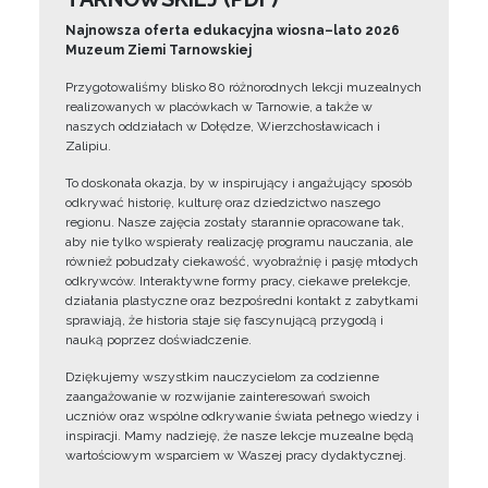
Najnowsza oferta edukacyjna wiosna–lato 2026
Muzeum Ziemi Tarnowskiej
Przygotowaliśmy blisko 80 różnorodnych lekcji muzealnych
realizowanych w placówkach w Tarnowie, a także w
naszych oddziałach w Dołędze, Wierzchosławicach i
Zalipiu.
To doskonała okazja, by w inspirujący i angażujący sposób
odkrywać historię, kulturę oraz dziedzictwo naszego
regionu. Nasze zajęcia zostały starannie opracowane tak,
aby nie tylko wspierały realizację programu nauczania, ale
również pobudzały ciekawość, wyobraźnię i pasję młodych
odkrywców. Interaktywne formy pracy, ciekawe prelekcje,
działania plastyczne oraz bezpośredni kontakt z zabytkami
sprawiają, że historia staje się fascynującą przygodą i
nauką poprzez doświadczenie.
Dziękujemy wszystkim nauczycielom za codzienne
zaangażowanie w rozwijanie zainteresowań swoich
uczniów oraz wspólne odkrywanie świata pełnego wiedzy i
inspiracji. Mamy nadzieję, że nasze lekcje muzealne będą
wartościowym wsparciem w Waszej pracy dydaktycznej.