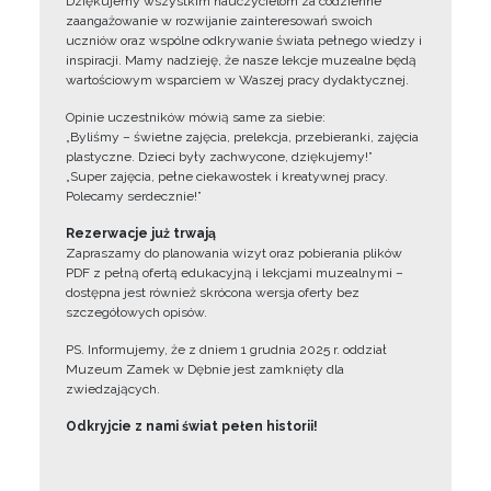
Dziękujemy wszystkim nauczycielom za codzienne
zaangażowanie w rozwijanie zainteresowań swoich
uczniów oraz wspólne odkrywanie świata pełnego wiedzy i
inspiracji. Mamy nadzieję, że nasze lekcje muzealne będą
wartościowym wsparciem w Waszej pracy dydaktycznej.
Opinie uczestników mówią same za siebie:
„Byliśmy – świetne zajęcia, prelekcja, przebieranki, zajęcia
plastyczne. Dzieci były zachwycone, dziękujemy!”
„Super zajęcia, pełne ciekawostek i kreatywnej pracy.
Polecamy serdecznie!”
Rezerwacje już trwają
Zapraszamy do planowania wizyt oraz pobierania plików
PDF z pełną ofertą edukacyjną i lekcjami muzealnymi –
dostępna jest również skrócona wersja oferty bez
szczegółowych opisów.
PS. Informujemy, że z dniem 1 grudnia 2025 r. oddział
Muzeum Zamek w Dębnie jest zamknięty dla
zwiedzających.
Odkryjcie z nami świat pełen historii!