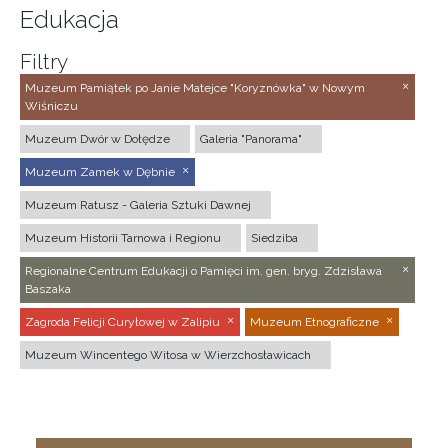
Edukacja
Filtry
Muzeum Pamiątek po Janie Matejce "Koryznówka" w Nowym
Wiśniczu
Muzeum Dwór w Dołędze
Galeria "Panorama"
Muzeum Zamek w Dębnie
Muzeum Ratusz - Galeria Sztuki Dawnej
Muzeum Historii Tarnowa i Regionu
Siedziba
Regionalne Centrum Edukacji o Pamięci im. gen. bryg. Zdzisława
Baszaka
Zagroda Felicji Curyłowej w Zalipiu
Muzeum Etnograficzne
Muzeum Wincentego Witosa w Wierzchosławicach