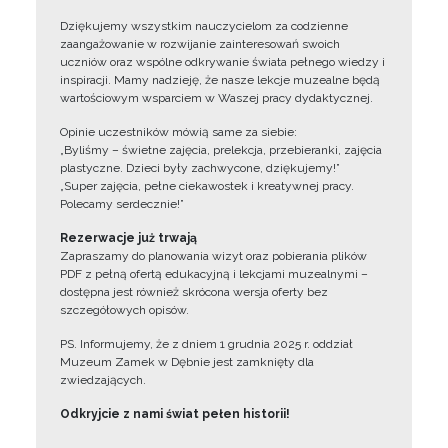
Dziękujemy wszystkim nauczycielom za codzienne
zaangażowanie w rozwijanie zainteresowań swoich
uczniów oraz wspólne odkrywanie świata pełnego wiedzy i
inspiracji. Mamy nadzieję, że nasze lekcje muzealne będą
wartościowym wsparciem w Waszej pracy dydaktycznej.
Opinie uczestników mówią same za siebie:
„Byliśmy – świetne zajęcia, prelekcja, przebieranki, zajęcia
plastyczne. Dzieci były zachwycone, dziękujemy!”
„Super zajęcia, pełne ciekawostek i kreatywnej pracy.
Polecamy serdecznie!”
Rezerwacje już trwają
Zapraszamy do planowania wizyt oraz pobierania plików
PDF z pełną ofertą edukacyjną i lekcjami muzealnymi –
dostępna jest również skrócona wersja oferty bez
szczegółowych opisów.
PS. Informujemy, że z dniem 1 grudnia 2025 r. oddział
Muzeum Zamek w Dębnie jest zamknięty dla
zwiedzających.
Odkryjcie z nami świat pełen historii!