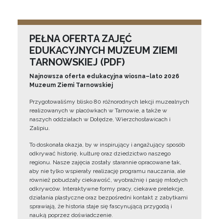
PEŁNA OFERTA ZAJĘĆ
EDUKACYJNYCH MUZEUM ZIEMI
TARNOWSKIEJ (PDF)
Najnowsza oferta edukacyjna wiosna–lato 2026
Muzeum Ziemi Tarnowskiej
Przygotowaliśmy blisko 80 różnorodnych lekcji muzealnych
realizowanych w placówkach w Tarnowie, a także w
naszych oddziałach w Dołędze, Wierzchosławicach i
Zalipiu.
To doskonała okazja, by w inspirujący i angażujący sposób
odkrywać historię, kulturę oraz dziedzictwo naszego
regionu. Nasze zajęcia zostały starannie opracowane tak,
aby nie tylko wspierały realizację programu nauczania, ale
również pobudzały ciekawość, wyobraźnię i pasję młodych
odkrywców. Interaktywne formy pracy, ciekawe prelekcje,
działania plastyczne oraz bezpośredni kontakt z zabytkami
sprawiają, że historia staje się fascynującą przygodą i
nauką poprzez doświadczenie.