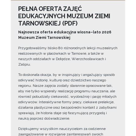
PEŁNA OFERTA ZAJĘĆ
EDUKACYJNYCH MUZEUM ZIEMI
TARNOWSKIEJ (PDF)
Najnowsza oferta edukacyjna wiosna–lato 2026
Muzeum Ziemi Tarnowskiej
Przygotowaliśmy blisko 80 różnorodnych lekcji muzealnych
realizowanych w placówkach w Tarnowie, a także w
naszych oddziałach w Dołędze, Wierzchosławicach i
Zalipiu.
To doskonała okazja, by w inspirujący i angażujący sposób
odkrywać historię, kulturę oraz dziedzictwo naszego
regionu. Nasze zajęcia zostały starannie opracowane tak,
aby nie tylko wspierały realizację programu nauczania, ale
również pobudzały ciekawość, wyobraźnię i pasję młodych
odkrywców. Interaktywne formy pracy, ciekawe prelekcje,
działania plastyczne oraz bezpośredni kontakt z zabytkami
sprawiają, że historia staje się fascynującą przygodą i
nauką poprzez doświadczenie.
Dziękujemy wszystkim nauczycielom za codzienne
zaangażowanie w rozwijanie zainteresowań swoich