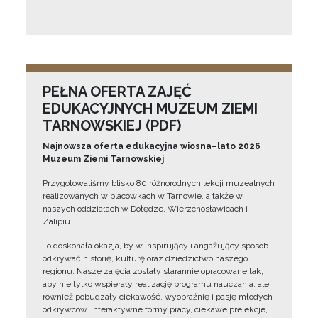
PEŁNA OFERTA ZAJĘĆ
EDUKACYJNYCH MUZEUM ZIEMI
TARNOWSKIEJ (PDF)
Najnowsza oferta edukacyjna wiosna–lato 2026
Muzeum Ziemi Tarnowskiej
Przygotowaliśmy blisko 80 różnorodnych lekcji muzealnych
realizowanych w placówkach w Tarnowie, a także w
naszych oddziałach w Dołędze, Wierzchosławicach i
Zalipiu.
To doskonała okazja, by w inspirujący i angażujący sposób
odkrywać historię, kulturę oraz dziedzictwo naszego
regionu. Nasze zajęcia zostały starannie opracowane tak,
aby nie tylko wspierały realizację programu nauczania, ale
również pobudzały ciekawość, wyobraźnię i pasję młodych
odkrywców. Interaktywne formy pracy, ciekawe prelekcje,