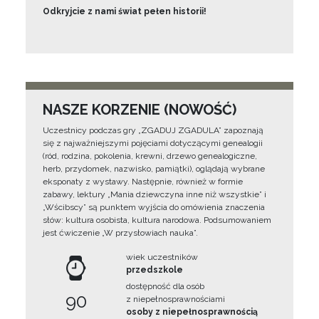
Odkryjcie z nami świat pełen historii!
NASZE KORZENIE (NOWOŚĆ)
Uczestnicy podczas gry „ZGADUJ ZGADULA” zapoznają
się z najważniejszymi pojęciami dotyczącymi genealogii
(ród, rodzina, pokolenia, krewni, drzewo genealogiczne,
herb, przydomek, nazwisko, pamiątki), oglądają wybrane
eksponaty z wystawy. Następnie, również w formie
zabawy, lektury „Mania dziewczyna inne niż wszystkie” i
„Wścibscy” są punktem wyjścia do omówienia znaczenia
słów: kultura osobista, kultura narodowa. Podsumowaniem
jest ćwiczenie „W przysłowiach nauka”.
wiek uczestników
przedszkole
dostępność dla osób
90
z niepełnosprawnościami
osoby z niepełnosprawnością