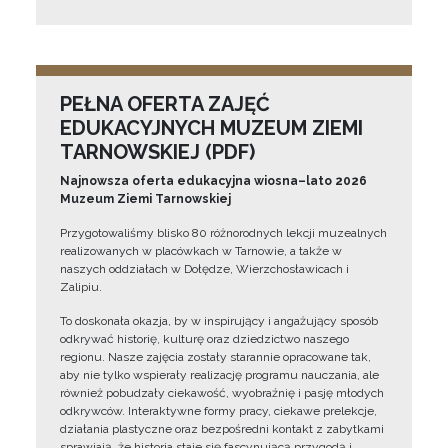
PEŁNA OFERTA ZAJĘĆ
EDUKACYJNYCH MUZEUM ZIEMI
TARNOWSKIEJ (PDF)
Najnowsza oferta edukacyjna wiosna–lato 2026
Muzeum Ziemi Tarnowskiej
Przygotowaliśmy blisko 80 różnorodnych lekcji muzealnych
realizowanych w placówkach w Tarnowie, a także w
naszych oddziałach w Dołędze, Wierzchosławicach i
Zalipiu.
To doskonała okazja, by w inspirujący i angażujący sposób
odkrywać historię, kulturę oraz dziedzictwo naszego
regionu. Nasze zajęcia zostały starannie opracowane tak,
aby nie tylko wspierały realizację programu nauczania, ale
również pobudzały ciekawość, wyobraźnię i pasję młodych
odkrywców. Interaktywne formy pracy, ciekawe prelekcje,
działania plastyczne oraz bezpośredni kontakt z zabytkami
sprawiają, że historia staje się fascynującą przygodą i