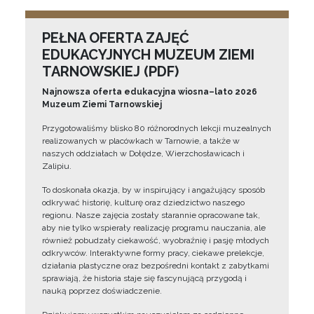
PEŁNA OFERTA ZAJĘĆ
EDUKACYJNYCH MUZEUM ZIEMI
TARNOWSKIEJ (PDF)
Najnowsza oferta edukacyjna wiosna–lato 2026
Muzeum Ziemi Tarnowskiej
Przygotowaliśmy blisko 80 różnorodnych lekcji muzealnych
realizowanych w placówkach w Tarnowie, a także w
naszych oddziałach w Dołędze, Wierzchosławicach i
Zalipiu.
To doskonała okazja, by w inspirujący i angażujący sposób
odkrywać historię, kulturę oraz dziedzictwo naszego
regionu. Nasze zajęcia zostały starannie opracowane tak,
aby nie tylko wspierały realizację programu nauczania, ale
również pobudzały ciekawość, wyobraźnię i pasję młodych
odkrywców. Interaktywne formy pracy, ciekawe prelekcje,
działania plastyczne oraz bezpośredni kontakt z zabytkami
sprawiają, że historia staje się fascynującą przygodą i
nauką poprzez doświadczenie.