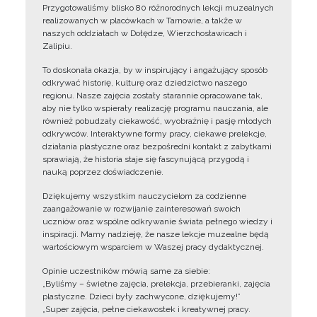
Przygotowaliśmy blisko 80 różnorodnych lekcji muzealnych
realizowanych w placówkach w Tarnowie, a także w
naszych oddziałach w Dołędze, Wierzchosławicach i
Zalipiu.
To doskonała okazja, by w inspirujący i angażujący sposób
odkrywać historię, kulturę oraz dziedzictwo naszego
regionu. Nasze zajęcia zostały starannie opracowane tak,
aby nie tylko wspierały realizację programu nauczania, ale
również pobudzały ciekawość, wyobraźnię i pasję młodych
odkrywców. Interaktywne formy pracy, ciekawe prelekcje,
działania plastyczne oraz bezpośredni kontakt z zabytkami
sprawiają, że historia staje się fascynującą przygodą i
nauką poprzez doświadczenie.
Dziękujemy wszystkim nauczycielom za codzienne
zaangażowanie w rozwijanie zainteresowań swoich
uczniów oraz wspólne odkrywanie świata pełnego wiedzy i
inspiracji. Mamy nadzieję, że nasze lekcje muzealne będą
wartościowym wsparciem w Waszej pracy dydaktycznej.
Opinie uczestników mówią same za siebie:
„Byliśmy – świetne zajęcia, prelekcja, przebieranki, zajęcia
plastyczne. Dzieci były zachwycone, dziękujemy!”
„Super zajęcia, pełne ciekawostek i kreatywnej pracy.