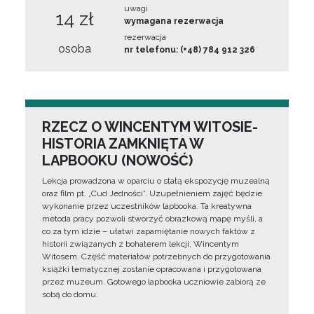
uwagi
14 zł
wymagana rezerwacja
rezerwacja
osoba
nr telefonu: (+48) 784 912 326
RZECZ O WINCENTYM WITOSIE-
HISTORIA ZAMKNIĘTA W
LAPBOOKU (NOWOŚĆ)
Lekcja prowadzona w oparciu o stałą ekspozycję muzealną
oraz film pt. „Cud Jedności”. Uzupełnieniem zajęć będzie
wykonanie przez uczestników lapbooka. Ta kreatywna
metoda pracy pozwoli stworzyć obrazkową mapę myśli, a
co za tym idzie – ułatwi zapamiętanie nowych faktów z
historii związanych z bohaterem lekcji, Wincentym
Witosem. Część materiałów potrzebnych do przygotowania
książki tematycznej zostanie opracowana i przygotowana
przez muzeum. Gotowego lapbooka uczniowie zabiorą ze
sobą do domu.