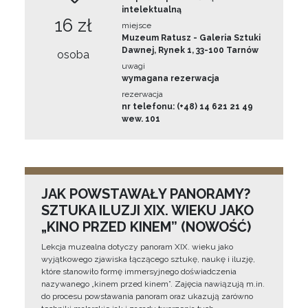
intelektualną
16 zł
miejsce
Muzeum Ratusz - Galeria Sztuki
Dawnej, Rynek 1, 33-100 Tarnów
osoba
uwagi
wymagana rezerwacja
rezerwacja
nr telefonu: (+48) 14 621 21 49
wew. 101
JAK POWSTAWAŁY PANORAMY?
SZTUKA ILUZJI XIX. WIEKU JAKO
„KINO PRZED KINEM” (NOWOŚĆ)
Lekcja muzealna dotyczy panoram XIX. wieku jako
wyjątkowego zjawiska łączącego sztukę, naukę i iluzję,
które stanowiło formę immersyjnego doświadczenia
nazywanego „kinem przed kinem”. Zajęcia nawiązują m.in.
do procesu powstawania panoram oraz ukazują zarówno