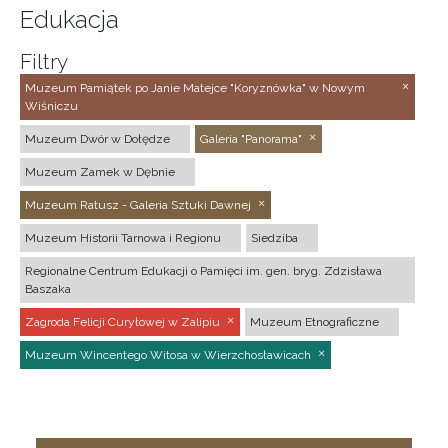
Edukacja
Filtry
Muzeum Pamiątek po Janie Matejce "Koryznówka" w Nowym
Wiśniczu
Muzeum Dwór w Dołędze
Galeria "Panorama"
Muzeum Zamek w Dębnie
Muzeum Ratusz - Galeria Sztuki Dawnej
Muzeum Historii Tarnowa i Regionu
Siedziba
Regionalne Centrum Edukacji o Pamięci im. gen. bryg. Zdzisława
Baszaka
Zagroda Felicji Curyłowej w Zalipiu
Muzeum Etnograficzne
Muzeum Wincentego Witosa w Wierzchosławicach