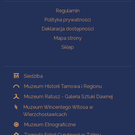
Na skróty
Regulamin
Polityka prywatności
Deklaracja dostępności
Mapa strony
Sklep
Oddziały
Siedziba
Muzeum Historii Tarnowa i Regionu
Muzeum Ratusz - Galeria Sztuki Dawnej
Muzeum Wincentego Witosa w
Wierzchosławicach
Muzeum Etnograficzne
Zagroda Felicji Curyłowej w Zalipiu