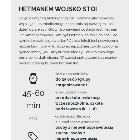
HETMANEM WOJSKO STOI
Zajęcia dotyczą historycznej roli Hetmana jako dowódcy
wojsk, jak i symbolicznego znaczenia tej dawnej roli po
dzień dzisiejszy. Główną omawianą postacią jest Hetman
Jan Amor Tarnowski. Kim był Hetman, co robił, co nosił, co
symbolizowało jego władze? Część lekcji jest poświęcona
historii broni, pierw funkcjonalnej, później czysto ozdobnej i
symbolicznej, jak i atrybutom władzy - od królewskiego
berła po kordzik oficera. W części praktycznej uczestnicy
tworzą własną buławę hetmańską.
liczba uczestników
do 25 osób (grupy
zorganizowane)
45-60
wiek uczestników
przedszkole, edukacja
min
wczesnoszkolna, szkoła
podstawowa (kl. 4-8)
dostępność dla osób
min.
z niepełnosprawnościami
osoby z niepełnosprawnością
słuchu, osoby z
niepełnosprawnością