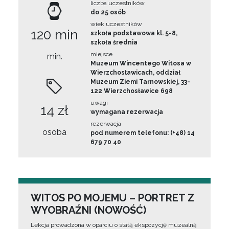
liczba uczestników
do 25 osób
wiek uczestników
120 min
szkoła podstawowa kl. 5-8,
szkoła średnia
miejsce
min.
Muzeum Wincentego Witosa w
Wierzchosławicach, oddział
Muzeum Ziemi Tarnowskiej, 33-
122 Wierzchosławice 698
uwagi
14 zł
wymagana rezerwacja
rezerwacja
osoba
pod numerem telefonu: (+48) 14
679 70 40
WITOS PO MOJEMU – PORTRET Z
WYOBRAŹNI (NOWOŚĆ)
Lekcja prowadzona w oparciu o stałą ekspozycję muzealną