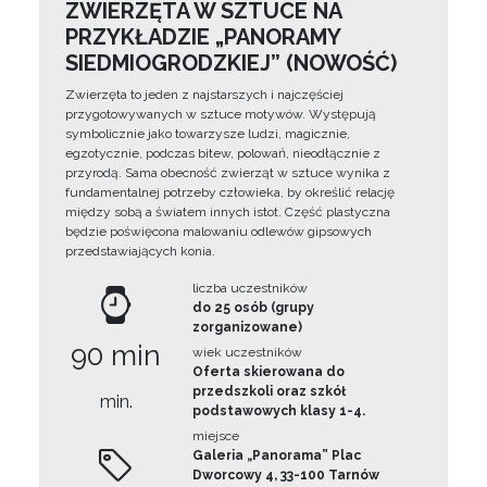
ZWIERZĘTA W SZTUCE NA
PRZYKŁADZIE „PANORAMY
SIEDMIOGRODZKIEJ” (NOWOŚĆ)
Zwierzęta to jeden z najstarszych i najczęściej
przygotowywanych w sztuce motywów. Występują
symbolicznie jako towarzysze ludzi, magicznie,
egzotycznie, podczas bitew, polowań, nieodłącznie z
przyrodą. Sama obecność zwierząt w sztuce wynika z
fundamentalnej potrzeby człowieka, by określić relację
między sobą a światem innych istot. Część plastyczna
będzie poświęcona malowaniu odlewów gipsowych
przedstawiających konia.
liczba uczestników
do 25 osób (grupy
zorganizowane)
90 min
wiek uczestników
Oferta skierowana do
przedszkoli oraz szkół
min.
podstawowych klasy 1-4.
miejsce
Galeria „Panorama” Plac
Dworcowy 4, 33-100 Tarnów