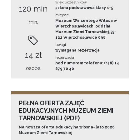
wiek uczestników
120 min
szkoła podstawowa klasy 1-5
miejsce
Muzeum Wincentego Witosa w
min.
Wierzchosławicach, oddział
Muzeum Ziemi Tarnowskiej, 33-
122 Wierzchosławice 698
uwagi
wymagana rezerwacja
14 zł
rezerwacja
pod numerem telefonu: (+48) 14
osoba
679 70 40
PEŁNA OFERTA ZAJĘĆ
EDUKACYJNYCH MUZEUM ZIEMI
TARNOWSKIEJ (PDF)
Najnowsza oferta edukacyjna wiosna–lato 2026
Muzeum Ziemi Tarnowskiej