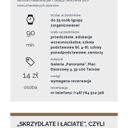
techniki malarskie jak i zasady tworzenia tych
monumentalnych obrazów.
liczba uczestników
do 25 osób (grupy
zorganizowane)
90
wiek uczestników
przedszkole, edukacja
wczesnoszkolna, szkoła
min.
podstawowa (kl. 4-8), szkoły
ponadpodstawowe, seniorzy
miejsce
Galeria „Panorama”, Plac
Dworcowy 4, 33-100 Tarnów
14 zł
uwagi
wymagana rezerwacja
osoba
rezerwacja
nr telefonu: (+48) 784 912 326
„SKRZYDLATE I ŁACIATE”, CZYLI