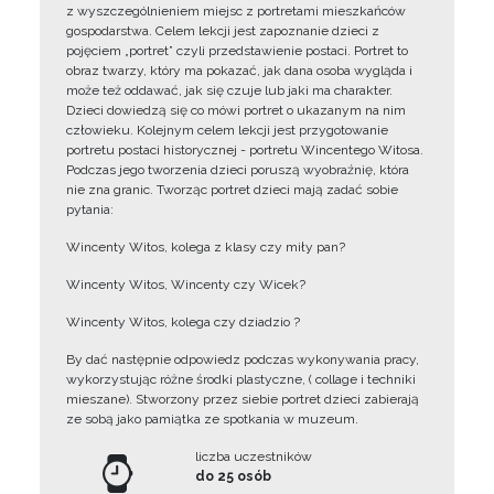
z wyszczególnieniem miejsc z portretami mieszkańców
gospodarstwa. Celem lekcji jest zapoznanie dzieci z
pojęciem „portret” czyli przedstawienie postaci. Portret to
obraz twarzy, który ma pokazać, jak dana osoba wygląda i
może też oddawać, jak się czuje lub jaki ma charakter.
Dzieci dowiedzą się co mówi portret o ukazanym na nim
człowieku. Kolejnym celem lekcji jest przygotowanie
portretu postaci historycznej - portretu Wincentego Witosa.
Podczas jego tworzenia dzieci poruszą wyobraźnię, która
nie zna granic. Tworząc portret dzieci mają zadać sobie
pytania:
Wincenty Witos, kolega z klasy czy miły pan?
Wincenty Witos, Wincenty czy Wicek?
Wincenty Witos, kolega czy dziadzio ?
By dać następnie odpowiedz podczas wykonywania pracy,
wykorzystując różne środki plastyczne, ( collage i techniki
mieszane). Stworzony przez siebie portret dzieci zabierają
ze sobą jako pamiątka ze spotkania w muzeum.
liczba uczestników
do 25 osób