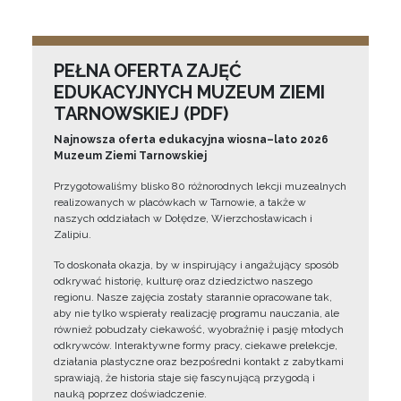
PEŁNA OFERTA ZAJĘĆ
EDUKACYJNYCH MUZEUM ZIEMI
TARNOWSKIEJ (PDF)
Najnowsza oferta edukacyjna wiosna–lato 2026
Muzeum Ziemi Tarnowskiej
Przygotowaliśmy blisko 80 różnorodnych lekcji muzealnych
realizowanych w placówkach w Tarnowie, a także w
naszych oddziałach w Dołędze, Wierzchosławicach i
Zalipiu.
To doskonała okazja, by w inspirujący i angażujący sposób
odkrywać historię, kulturę oraz dziedzictwo naszego
regionu. Nasze zajęcia zostały starannie opracowane tak,
aby nie tylko wspierały realizację programu nauczania, ale
również pobudzały ciekawość, wyobraźnię i pasję młodych
odkrywców. Interaktywne formy pracy, ciekawe prelekcje,
działania plastyczne oraz bezpośredni kontakt z zabytkami
sprawiają, że historia staje się fascynującą przygodą i
nauką poprzez doświadczenie.