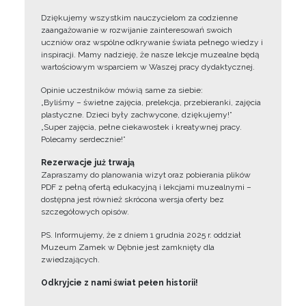
Dziękujemy wszystkim nauczycielom za codzienne
zaangażowanie w rozwijanie zainteresowań swoich
uczniów oraz wspólne odkrywanie świata pełnego wiedzy i
inspiracji. Mamy nadzieję, że nasze lekcje muzealne będą
wartościowym wsparciem w Waszej pracy dydaktycznej.
Opinie uczestników mówią same za siebie:
„Byliśmy – świetne zajęcia, prelekcja, przebieranki, zajęcia
plastyczne. Dzieci były zachwycone, dziękujemy!”
„Super zajęcia, pełne ciekawostek i kreatywnej pracy.
Polecamy serdecznie!”
Rezerwacje już trwają
Zapraszamy do planowania wizyt oraz pobierania plików
PDF z pełną ofertą edukacyjną i lekcjami muzealnymi –
dostępna jest również skrócona wersja oferty bez
szczegółowych opisów.
PS. Informujemy, że z dniem 1 grudnia 2025 r. oddział
Muzeum Zamek w Dębnie jest zamknięty dla
zwiedzających.
Odkryjcie z nami świat pełen historii!