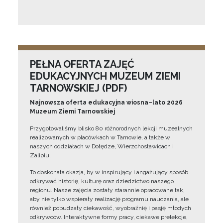
PEŁNA OFERTA ZAJĘĆ
EDUKACYJNYCH MUZEUM ZIEMI
TARNOWSKIEJ (PDF)
Najnowsza oferta edukacyjna wiosna–lato 2026
Muzeum Ziemi Tarnowskiej
Przygotowaliśmy blisko 80 różnorodnych lekcji muzealnych
realizowanych w placówkach w Tarnowie, a także w
naszych oddziałach w Dołędze, Wierzchosławicach i
Zalipiu.
To doskonała okazja, by w inspirujący i angażujący sposób
odkrywać historię, kulturę oraz dziedzictwo naszego
regionu. Nasze zajęcia zostały starannie opracowane tak,
aby nie tylko wspierały realizację programu nauczania, ale
również pobudzały ciekawość, wyobraźnię i pasję młodych
odkrywców. Interaktywne formy pracy, ciekawe prelekcje,