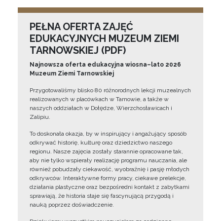
PEŁNA OFERTA ZAJĘĆ
EDUKACYJNYCH MUZEUM ZIEMI
TARNOWSKIEJ (PDF)
Najnowsza oferta edukacyjna wiosna–lato 2026
Muzeum Ziemi Tarnowskiej
Przygotowaliśmy blisko 80 różnorodnych lekcji muzealnych
realizowanych w placówkach w Tarnowie, a także w
naszych oddziałach w Dołędze, Wierzchosławicach i
Zalipiu.
To doskonała okazja, by w inspirujący i angażujący sposób
odkrywać historię, kulturę oraz dziedzictwo naszego
regionu. Nasze zajęcia zostały starannie opracowane tak,
aby nie tylko wspierały realizację programu nauczania, ale
również pobudzały ciekawość, wyobraźnię i pasję młodych
odkrywców. Interaktywne formy pracy, ciekawe prelekcje,
działania plastyczne oraz bezpośredni kontakt z zabytkami
sprawiają, że historia staje się fascynującą przygodą i
nauką poprzez doświadczenie.