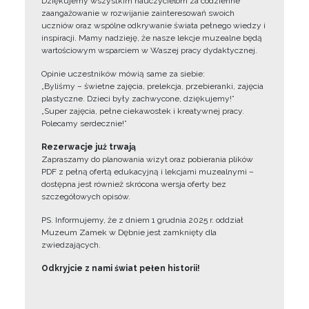
Dziękujemy wszystkim nauczycielom za codzienne
zaangażowanie w rozwijanie zainteresowań swoich
uczniów oraz wspólne odkrywanie świata pełnego wiedzy i
inspiracji. Mamy nadzieję, że nasze lekcje muzealne będą
wartościowym wsparciem w Waszej pracy dydaktycznej.
Opinie uczestników mówią same za siebie:
„Byliśmy – świetne zajęcia, prelekcja, przebieranki, zajęcia
plastyczne. Dzieci były zachwycone, dziękujemy!”
„Super zajęcia, pełne ciekawostek i kreatywnej pracy.
Polecamy serdecznie!”
Rezerwacje już trwają
Zapraszamy do planowania wizyt oraz pobierania plików
PDF z pełną ofertą edukacyjną i lekcjami muzealnymi –
dostępna jest również skrócona wersja oferty bez
szczegółowych opisów.
PS. Informujemy, że z dniem 1 grudnia 2025 r. oddział
Muzeum Zamek w Dębnie jest zamknięty dla
zwiedzających.
Odkryjcie z nami świat pełen historii!