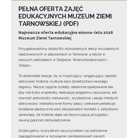
PEŁNA OFERTA ZAJĘĆ
EDUKACYJNYCH MUZEUM ZIEMI
TARNOWSKIEJ (PDF)
Najnowsza oferta edukacyjna wiosna–lato 2026
Muzeum Ziemi Tarnowskiej
Przygotowaliśmy blisko 80 różnorodnych lekcji muzealnych
realizowanych w placówkach w Tarnowie, a także w
naszych oddziałach w Dołędze, Wierzchosławicach i
Zalipiu.
To doskonała okazja, by w inspirujący i angażujący sposób
odkrywać historię, kulturę oraz dziedzictwo naszego
regionu. Nasze zajęcia zostały starannie opracowane tak,
aby nie tylko wspierały realizację programu nauczania, ale
również pobudzały ciekawość, wyobraźnię i pasję młodych
odkrywców. Interaktywne formy pracy, ciekawe prelekcje,
działania plastyczne oraz bezpośredni kontakt z zabytkami
sprawiają, że historia staje się fascynującą przygodą i
nauką poprzez doświadczenie.
Dziękujemy wszystkim nauczycielom za codzienne
zaangażowanie w rozwijanie zainteresowań swoich