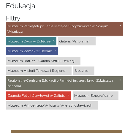
Edukacja
Filtry
Muzeum Pamiątek po Janie Matejce "Koryznówka" w Nowym
Wiśniczu
Muzeum Dwór w Dołędze
Galeria "Panorama"
Muzeum Zamek w Dębnie
Muzeum Ratusz - Galeria Sztuki Dawnej
Muzeum Historii Tarnowa i Regionu
Siedziba
Regionalne Centrum Edukacji o Pamięci im. gen. bryg. Zdzisława
Baszaka
Zagroda Felicji Curyłowej w Zalipiu
Muzeum Etnograficzne
Muzeum Wincentego Witosa w Wierzchosławicach