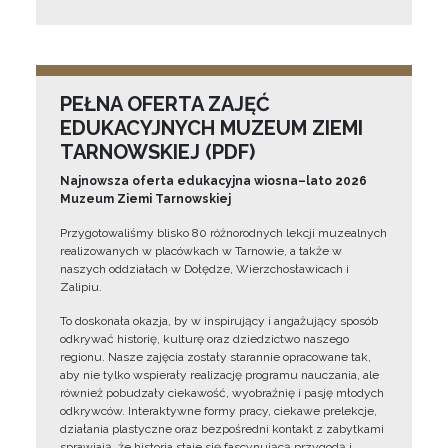
PEŁNA OFERTA ZAJĘĆ
EDUKACYJNYCH MUZEUM ZIEMI
TARNOWSKIEJ (PDF)
Najnowsza oferta edukacyjna wiosna–lato 2026
Muzeum Ziemi Tarnowskiej
Przygotowaliśmy blisko 80 różnorodnych lekcji muzealnych
realizowanych w placówkach w Tarnowie, a także w
naszych oddziałach w Dołędze, Wierzchosławicach i
Zalipiu.
To doskonała okazja, by w inspirujący i angażujący sposób
odkrywać historię, kulturę oraz dziedzictwo naszego
regionu. Nasze zajęcia zostały starannie opracowane tak,
aby nie tylko wspierały realizację programu nauczania, ale
również pobudzały ciekawość, wyobraźnię i pasję młodych
odkrywców. Interaktywne formy pracy, ciekawe prelekcje,
działania plastyczne oraz bezpośredni kontakt z zabytkami
sprawiają, że historia staje się fascynującą przygodą i