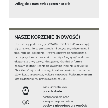
Odkryjcie z nami świat pełen historii!
NASZE KORZENIE (NOWOŚĆ)
Uczestnicy podczas gry „ZGADUJ ZGADULA” zapoznają
się z najważniejszymi pojęciami dotyczącymi genealogii
(ród, rodzina, pokolenia, krewni, drzewo genealogiczne,
herb, przydomek, nazwisko, pamiątki), oglądają wybrane
eksponaty z wystawy. Następnie, również w formie
zabawy, lektury „Mania dziewczyna inne niż wszystkie” i
„Wścibscy” są punktem wyjścia do omówienia znaczenia
słów: kultura osobista, kultura narodowa. Podsumowaniem
jest ćwiczenie „W przysłowiach nauka”.
wiek uczestników
przedszkole
dostępność dla osób
90
z niepełnosprawnościami
osoby z niepełnosprawnością