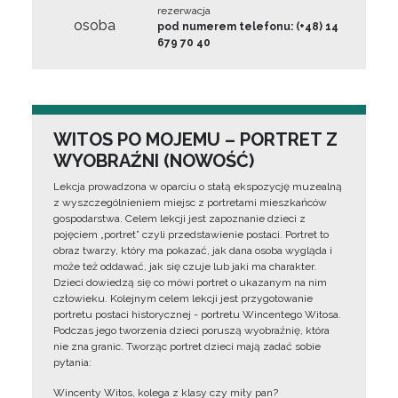
rezerwacja
osoba
pod numerem telefonu: (+48) 14
679 70 40
WITOS PO MOJEMU – PORTRET Z
WYOBRAŹNI (NOWOŚĆ)
Lekcja prowadzona w oparciu o stałą ekspozycję muzealną
z wyszczególnieniem miejsc z portretami mieszkańców
gospodarstwa. Celem lekcji jest zapoznanie dzieci z
pojęciem „portret” czyli przedstawienie postaci. Portret to
obraz twarzy, który ma pokazać, jak dana osoba wygląda i
może też oddawać, jak się czuje lub jaki ma charakter.
Dzieci dowiedzą się co mówi portret o ukazanym na nim
człowieku. Kolejnym celem lekcji jest przygotowanie
portretu postaci historycznej - portretu Wincentego Witosa.
Podczas jego tworzenia dzieci poruszą wyobraźnię, która
nie zna granic. Tworząc portret dzieci mają zadać sobie
pytania:
Wincenty Witos, kolega z klasy czy miły pan?