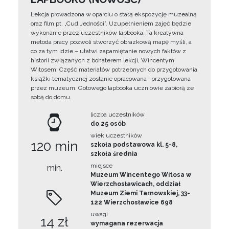
Lekcja prowadzona w oparciu o stałą ekspozycję muzealną
oraz film pt. „Cud Jedności”. Uzupełnieniem zajęć będzie
wykonanie przez uczestników lapbooka. Ta kreatywna
metoda pracy pozwoli stworzyć obrazkową mapę myśli, a
co za tym idzie – ułatwi zapamiętanie nowych faktów z
historii związanych z bohaterem lekcji, Wincentym
Witosem. Część materiałów potrzebnych do przygotowania
książki tematycznej zostanie opracowana i przygotowana
przez muzeum. Gotowego lapbooka uczniowie zabiorą ze
sobą do domu.
liczba uczestników
do 25 osób
wiek uczestników
120 min
szkoła podstawowa kl. 5-8,
szkoła średnia
miejsce
min.
Muzeum Wincentego Witosa w
Wierzchosławicach, oddział
Muzeum Ziemi Tarnowskiej, 33-
122 Wierzchosławice 698
uwagi
14 zł
wymagana rezerwacja