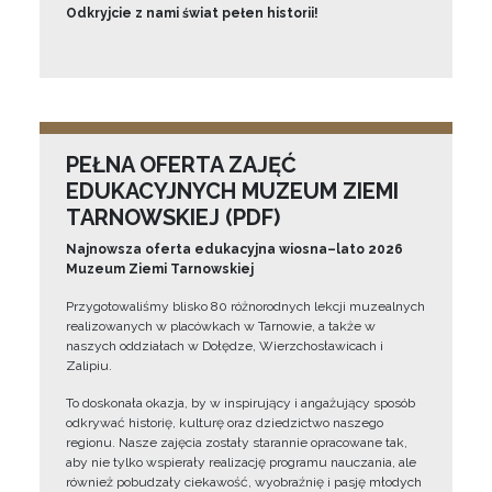
Odkryjcie z nami świat pełen historii!
PEŁNA OFERTA ZAJĘĆ
EDUKACYJNYCH MUZEUM ZIEMI
TARNOWSKIEJ (PDF)
Najnowsza oferta edukacyjna wiosna–lato 2026
Muzeum Ziemi Tarnowskiej
Przygotowaliśmy blisko 80 różnorodnych lekcji muzealnych
realizowanych w placówkach w Tarnowie, a także w
naszych oddziałach w Dołędze, Wierzchosławicach i
Zalipiu.
To doskonała okazja, by w inspirujący i angażujący sposób
odkrywać historię, kulturę oraz dziedzictwo naszego
regionu. Nasze zajęcia zostały starannie opracowane tak,
aby nie tylko wspierały realizację programu nauczania, ale
również pobudzały ciekawość, wyobraźnię i pasję młodych