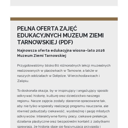
PEŁNA OFERTA ZAJĘĆ
EDUKACYJNYCH MUZEUM ZIEMI
TARNOWSKIEJ (PDF)
Najnowsza oferta edukacyjna wiosna–lato 2026
Muzeum Ziemi Tarnowskiej
Przygotowaliśmy blisko 80 różnorodnych lekcji muzealnych
realizowanych w placówkach w Tarnowie, a także w
naszych oddziałach w Dołędze, Wierzchosławicach i
Zalipiu.
To doskonała okazja, by w inspirujący i angażujący sposób
odkrywać historię, kulturę oraz dziedzictwo naszego
regionu. Nasze zajęcia zostały starannie opracowane tak,
aby nie tylko wspierały realizację programu nauczania, ale
również pobudzały ciekawość, wyobraźnię i pasję młodych
odkrywców. Interaktywne formy pracy, ciekawe prelekcje,
działania plastyczne oraz bezpośredni kontakt z zabytkami
sprawiają, że historia staje się fascynującą przygodą i