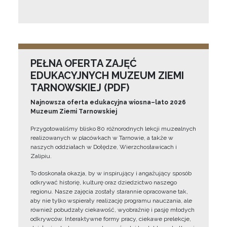
PEŁNA OFERTA ZAJĘĆ
EDUKACYJNYCH MUZEUM ZIEMI
TARNOWSKIEJ (PDF)
Najnowsza oferta edukacyjna wiosna–lato 2026
Muzeum Ziemi Tarnowskiej
Przygotowaliśmy blisko 80 różnorodnych lekcji muzealnych
realizowanych w placówkach w Tarnowie, a także w
naszych oddziałach w Dołędze, Wierzchosławicach i
Zalipiu.
To doskonała okazja, by w inspirujący i angażujący sposób
odkrywać historię, kulturę oraz dziedzictwo naszego
regionu. Nasze zajęcia zostały starannie opracowane tak,
aby nie tylko wspierały realizację programu nauczania, ale
również pobudzały ciekawość, wyobraźnię i pasję młodych
odkrywców. Interaktywne formy pracy, ciekawe prelekcje,