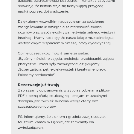
działania plastyczne oraz bezpośredni kontakt z zabytkami
sprawiają, że historia staje się fascynującą przygodą i
nauką poprzez doświadczenie.
Dziękujemy wszystkim nauczycielom za codzienne
zaangażowanie w rozwijanie zainteresowań swoich
uczniów oraz wspólne odkrywanie świata pełnego wiedzy i
inspiracji. Mamy nadzieję, że nasze lekcje muzealne będą
wartościowym wsparciem w Waszej pracy dydaktycznej.
Opinie uczestników mówią same za siebie:
„Byliśmy – świetne zajęcia, prelekcja, przebieranki, zajęcia
plastyczne. Dzieci były zachwycone, dziękujemy!”
„Super zajęcia, pełne ciekawostek i kreatywnej pracy.
Polecamy serdecznie!”
Rezerwacje już trwają
Zapraszamy do planowania wizyt oraz pobierania plików
PDF z pełną ofertą edukacyjną i lekcjami muzealnymi –
dostępna jest również skrócona wersja oferty bez
szczegółowych opisów.
PS. Informujemy, że z dniem 1 grudnia 2025 r. oddział
Muzeum Zamek w Dębnie jest zamknięty dla
zwiedzających.