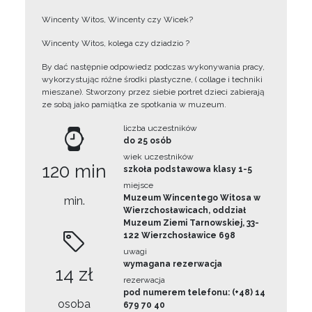
Wincenty Witos, Wincenty czy Wicek?
Wincenty Witos, kolega czy dziadzio ?
By dać następnie odpowiedz podczas wykonywania pracy,
wykorzystując różne środki plastyczne, ( collage i techniki
mieszane). Stworzony przez siebie portret dzieci zabierają
ze sobą jako pamiątka ze spotkania w muzeum.
liczba uczestników
do 25 osób
wiek uczestników
120 min
szkoła podstawowa klasy 1-5
miejsce
Muzeum Wincentego Witosa w
min.
Wierzchosławicach, oddział
Muzeum Ziemi Tarnowskiej, 33-
122 Wierzchosławice 698
uwagi
wymagana rezerwacja
14 zł
rezerwacja
pod numerem telefonu: (+48) 14
osoba
679 70 40