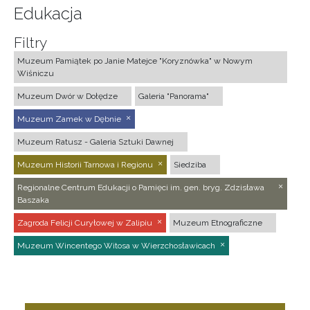
Edukacja
Filtry
Muzeum Pamiątek po Janie Matejce "Koryznówka" w Nowym
Wiśniczu
Muzeum Dwór w Dołędze
Galeria "Panorama"
Muzeum Zamek w Dębnie
Muzeum Ratusz - Galeria Sztuki Dawnej
Muzeum Historii Tarnowa i Regionu
Siedziba
Regionalne Centrum Edukacji o Pamięci im. gen. bryg. Zdzisława
Baszaka
Zagroda Felicji Curyłowej w Zalipiu
Muzeum Etnograficzne
Muzeum Wincentego Witosa w Wierzchosławicach