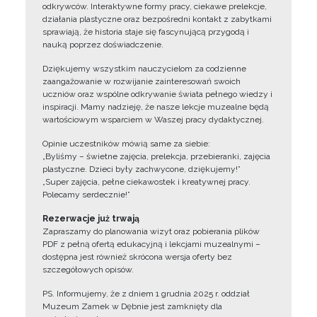
odkrywców. Interaktywne formy pracy, ciekawe prelekcje,
działania plastyczne oraz bezpośredni kontakt z zabytkami
sprawiają, że historia staje się fascynującą przygodą i
nauką poprzez doświadczenie.
Dziękujemy wszystkim nauczycielom za codzienne
zaangażowanie w rozwijanie zainteresowań swoich
uczniów oraz wspólne odkrywanie świata pełnego wiedzy i
inspiracji. Mamy nadzieję, że nasze lekcje muzealne będą
wartościowym wsparciem w Waszej pracy dydaktycznej.
Opinie uczestników mówią same za siebie:
„Byliśmy – świetne zajęcia, prelekcja, przebieranki, zajęcia
plastyczne. Dzieci były zachwycone, dziękujemy!”
„Super zajęcia, pełne ciekawostek i kreatywnej pracy.
Polecamy serdecznie!”
Rezerwacje już trwają
Zapraszamy do planowania wizyt oraz pobierania plików
PDF z pełną ofertą edukacyjną i lekcjami muzealnymi –
dostępna jest również skrócona wersja oferty bez
szczegółowych opisów.
PS. Informujemy, że z dniem 1 grudnia 2025 r. oddział
Muzeum Zamek w Dębnie jest zamknięty dla