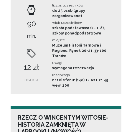
liczba uczestników
do 25 osób (grupy
zorganizowane)
90
wiek uczestników
szkoła podstawowa (kl. 1-8),
szkoły ponadpodstawowe
min.
miejsce
Muzeum Historii Tarnowa i
Regionu, Rynek 20-21, 33-100
Tarnów
uwagi
12 zł
wymagana rezerwacja
rezerwacja
osoba
nr telefonu: (+48) 14 621 21 49
wew. 200
RZECZ O WINCENTYM WITOSIE-
HISTORIA ZAMKNIĘTA W
LAPBOOKU (NOWOŚĆ)