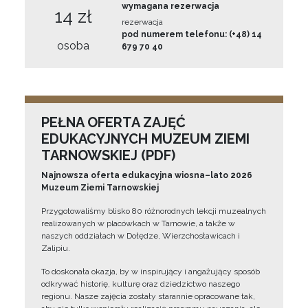
wymagana rezerwacja
14 zł
rezerwacja
pod numerem telefonu: (+48) 14
osoba
679 70 40
PEŁNA OFERTA ZAJĘĆ
EDUKACYJNYCH MUZEUM ZIEMI
TARNOWSKIEJ (PDF)
Najnowsza oferta edukacyjna wiosna–lato 2026
Muzeum Ziemi Tarnowskiej
Przygotowaliśmy blisko 80 różnorodnych lekcji muzealnych
realizowanych w placówkach w Tarnowie, a także w
naszych oddziałach w Dołędze, Wierzchosławicach i
Zalipiu.
To doskonała okazja, by w inspirujący i angażujący sposób
odkrywać historię, kulturę oraz dziedzictwo naszego
regionu. Nasze zajęcia zostały starannie opracowane tak,