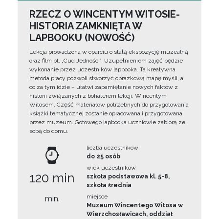
RZECZ O WINCENTYM WITOSIE-
HISTORIA ZAMKNIĘTA W
LAPBOOKU (NOWOŚĆ)
Lekcja prowadzona w oparciu o stałą ekspozycję muzealną
oraz film pt. „Cud Jedności”. Uzupełnieniem zajęć będzie
wykonanie przez uczestników lapbooka. Ta kreatywna
metoda pracy pozwoli stworzyć obrazkową mapę myśli, a
co za tym idzie – ułatwi zapamiętanie nowych faktów z
historii związanych z bohaterem lekcji, Wincentym
Witosem. Część materiałów potrzebnych do przygotowania
książki tematycznej zostanie opracowana i przygotowana
przez muzeum. Gotowego lapbooka uczniowie zabiorą ze
sobą do domu.
liczba uczestników
do 25 osób
wiek uczestników
120 min
szkoła podstawowa kl. 5-8,
szkoła średnia
miejsce
min.
Muzeum Wincentego Witosa w
Wierzchosławicach, oddział