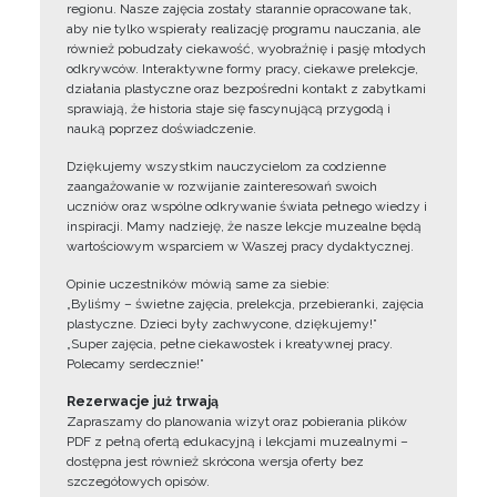
regionu. Nasze zajęcia zostały starannie opracowane tak,
aby nie tylko wspierały realizację programu nauczania, ale
również pobudzały ciekawość, wyobraźnię i pasję młodych
odkrywców. Interaktywne formy pracy, ciekawe prelekcje,
działania plastyczne oraz bezpośredni kontakt z zabytkami
sprawiają, że historia staje się fascynującą przygodą i
nauką poprzez doświadczenie.
Dziękujemy wszystkim nauczycielom za codzienne
zaangażowanie w rozwijanie zainteresowań swoich
uczniów oraz wspólne odkrywanie świata pełnego wiedzy i
inspiracji. Mamy nadzieję, że nasze lekcje muzealne będą
wartościowym wsparciem w Waszej pracy dydaktycznej.
Opinie uczestników mówią same za siebie:
„Byliśmy – świetne zajęcia, prelekcja, przebieranki, zajęcia
plastyczne. Dzieci były zachwycone, dziękujemy!”
„Super zajęcia, pełne ciekawostek i kreatywnej pracy.
Polecamy serdecznie!”
Rezerwacje już trwają
Zapraszamy do planowania wizyt oraz pobierania plików
PDF z pełną ofertą edukacyjną i lekcjami muzealnymi –
dostępna jest również skrócona wersja oferty bez
szczegółowych opisów.