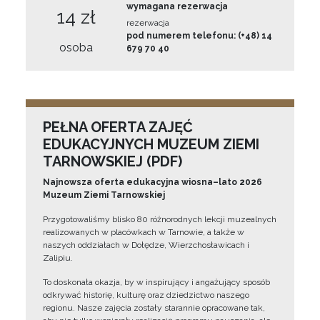
wymagana rezerwacja
14 zł
rezerwacja
pod numerem telefonu: (+48) 14
osoba
679 70 40
PEŁNA OFERTA ZAJĘĆ
EDUKACYJNYCH MUZEUM ZIEMI
TARNOWSKIEJ (PDF)
Najnowsza oferta edukacyjna wiosna–lato 2026
Muzeum Ziemi Tarnowskiej
Przygotowaliśmy blisko 80 różnorodnych lekcji muzealnych
realizowanych w placówkach w Tarnowie, a także w
naszych oddziałach w Dołędze, Wierzchosławicach i
Zalipiu.
To doskonała okazja, by w inspirujący i angażujący sposób
odkrywać historię, kulturę oraz dziedzictwo naszego
regionu. Nasze zajęcia zostały starannie opracowane tak,