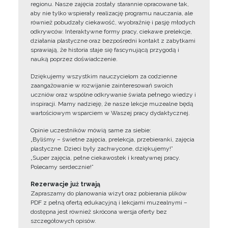
regionu. Nasze zajęcia zostały starannie opracowane tak,
aby nie tylko wspierały realizację programu nauczania, ale
również pobudzały ciekawość, wyobraźnię i pasję młodych
odkrywców. Interaktywne formy pracy, ciekawe prelekcje,
działania plastyczne oraz bezpośredni kontakt z zabytkami
sprawiają, że historia staje się fascynującą przygodą i
nauką poprzez doświadczenie.
Dziękujemy wszystkim nauczycielom za codzienne
zaangażowanie w rozwijanie zainteresowań swoich
uczniów oraz wspólne odkrywanie świata pełnego wiedzy i
inspiracji. Mamy nadzieję, że nasze lekcje muzealne będą
wartościowym wsparciem w Waszej pracy dydaktycznej.
Opinie uczestników mówią same za siebie:
„Byliśmy – świetne zajęcia, prelekcja, przebieranki, zajęcia
plastyczne. Dzieci były zachwycone, dziękujemy!”
„Super zajęcia, pełne ciekawostek i kreatywnej pracy.
Polecamy serdecznie!”
Rezerwacje już trwają
Zapraszamy do planowania wizyt oraz pobierania plików
PDF z pełną ofertą edukacyjną i lekcjami muzealnymi –
dostępna jest również skrócona wersja oferty bez
szczegółowych opisów.