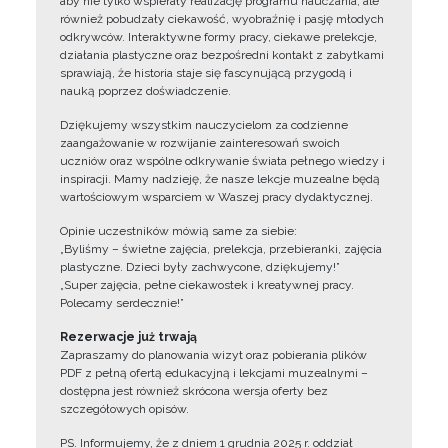
aby nie tylko wspierały realizację programu nauczania, ale
również pobudzały ciekawość, wyobraźnię i pasję młodych
odkrywców. Interaktywne formy pracy, ciekawe prelekcje,
działania plastyczne oraz bezpośredni kontakt z zabytkami
sprawiają, że historia staje się fascynującą przygodą i
nauką poprzez doświadczenie.
Dziękujemy wszystkim nauczycielom za codzienne
zaangażowanie w rozwijanie zainteresowań swoich
uczniów oraz wspólne odkrywanie świata pełnego wiedzy i
inspiracji. Mamy nadzieję, że nasze lekcje muzealne będą
wartościowym wsparciem w Waszej pracy dydaktycznej.
Opinie uczestników mówią same za siebie:
„Byliśmy – świetne zajęcia, prelekcja, przebieranki, zajęcia
plastyczne. Dzieci były zachwycone, dziękujemy!”
„Super zajęcia, pełne ciekawostek i kreatywnej pracy.
Polecamy serdecznie!”
Rezerwacje już trwają
Zapraszamy do planowania wizyt oraz pobierania plików
PDF z pełną ofertą edukacyjną i lekcjami muzealnymi –
dostępna jest również skrócona wersja oferty bez
szczegółowych opisów.
PS. Informujemy, że z dniem 1 grudnia 2025 r. oddział