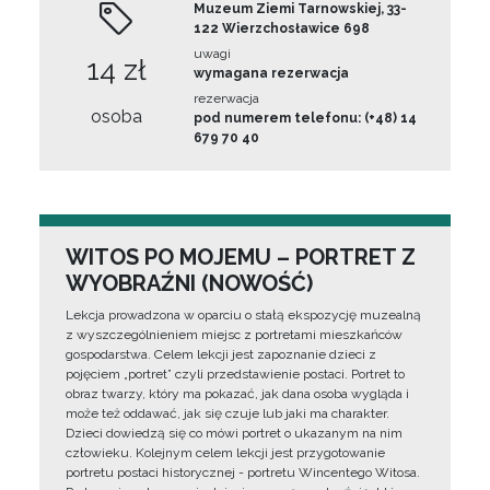
Muzeum Ziemi Tarnowskiej, 33-
122 Wierzchosławice 698
uwagi
14 zł
wymagana rezerwacja
rezerwacja
osoba
pod numerem telefonu: (+48) 14
679 70 40
WITOS PO MOJEMU – PORTRET Z
WYOBRAŹNI (NOWOŚĆ)
Lekcja prowadzona w oparciu o stałą ekspozycję muzealną
z wyszczególnieniem miejsc z portretami mieszkańców
gospodarstwa. Celem lekcji jest zapoznanie dzieci z
pojęciem „portret” czyli przedstawienie postaci. Portret to
obraz twarzy, który ma pokazać, jak dana osoba wygląda i
może też oddawać, jak się czuje lub jaki ma charakter.
Dzieci dowiedzą się co mówi portret o ukazanym na nim
człowieku. Kolejnym celem lekcji jest przygotowanie
portretu postaci historycznej - portretu Wincentego Witosa.