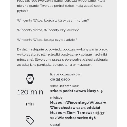
Podczas jego tworzenia dzieci poruszą wyobraźnię, która
nie zna granic. Tworząc portret dzieci mają zadać sobie
pytania:
Wincenty Witos, kolega z klasy czy miły pan?
Wincenty Witos, Wincenty czy Wicek?
Wincenty Witos, kolega czy dziadzio ?
By dać następnie odpowiedz podczas wykonywania pracy,
wykorzystując różne środki plastyczne, ( collage i techniki
mieszane). Stworzony przez siebie portret dzieci zabierają
ze sobą jako pamiątka ze spotkania w muzeum.
liczba uczestników
do 25 osób
wiek uczestników
120 min
szkoła podstawowa klasy 1-5
miejsce
Muzeum Wincentego Witosa w
min.
Wierzchosławicach, oddział
Muzeum Ziemi Tarnowskiej, 33-
122 Wierzchosławice 698
uwagi