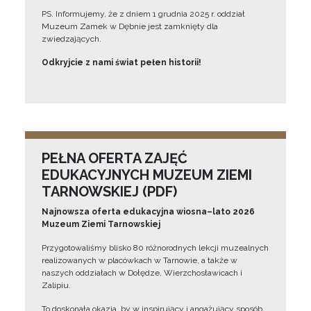
PS. Informujemy, że z dniem 1 grudnia 2025 r. oddział
Muzeum Zamek w Dębnie jest zamknięty dla
zwiedzających.
Odkryjcie z nami świat pełen historii!
PEŁNA OFERTA ZAJĘĆ
EDUKACYJNYCH MUZEUM ZIEMI
TARNOWSKIEJ (PDF)
Najnowsza oferta edukacyjna wiosna–lato 2026
Muzeum Ziemi Tarnowskiej
Przygotowaliśmy blisko 80 różnorodnych lekcji muzealnych
realizowanych w placówkach w Tarnowie, a także w
naszych oddziałach w Dołędze, Wierzchosławicach i
Zalipiu.
To doskonała okazja, by w inspirujący i angażujący sposób