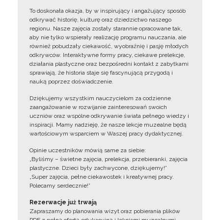
To doskonała okazja, by w inspirujący i angażujący sposób
odkrywać historię, kulturę oraz dziedzictwo naszego
regionu. Nasze zajęcia zostały starannie opracowane tak,
aby nie tylko wspierały realizację programu nauczania, ale
również pobudzały ciekawość, wyobraźnię i pasję młodych
odkrywców. Interaktywne formy pracy, ciekawe prelekcje,
działania plastyczne oraz bezpośredni kontakt z zabytkami
sprawiają, że historia staje się fascynującą przygodą i
nauką poprzez doświadczenie.
Dziękujemy wszystkim nauczycielom za codzienne
zaangażowanie w rozwijanie zainteresowań swoich
uczniów oraz wspólne odkrywanie świata pełnego wiedzy i
inspiracji. Mamy nadzieję, że nasze lekcje muzealne będą
wartościowym wsparciem w Waszej pracy dydaktycznej.
Opinie uczestników mówią same za siebie:
„Byliśmy – świetne zajęcia, prelekcja, przebieranki, zajęcia
plastyczne. Dzieci były zachwycone, dziękujemy!”
„Super zajęcia, pełne ciekawostek i kreatywnej pracy.
Polecamy serdecznie!”
Rezerwacje już trwają
Zapraszamy do planowania wizyt oraz pobierania plików