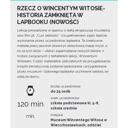
RZECZ O WINCENTYM WITOSIE-
HISTORIA ZAMKNIĘTA W
LAPBOOKU (NOWOŚĆ)
Lekcja prowadzona w oparciu o stałą ekspozycję muzealną
oraz film pt. „Cud Jedności”. Uzupełnieniem zajęć będzie
wykonanie przez uczestników lapbooka. Ta kreatywna
metoda pracy pozwoli stworzyć obrazkową mapę myśli, a
co za tym idzie – ułatwi zapamiętanie nowych faktów z
historii związanych z bohaterem lekcji, Wincentym
Witosem. Część materiałów potrzebnych do przygotowania
książki tematycznej zostanie opracowana i przygotowana
przez muzeum. Gotowego lapbooka uczniowie zabiorą ze
sobą do domu.
liczba uczestników
do 25 osób
wiek uczestników
120 min
szkoła podstawowa kl. 5-8,
szkoła średnia
miejsce
min.
Muzeum Wincentego Witosa w
Wierzchosławicach, oddział