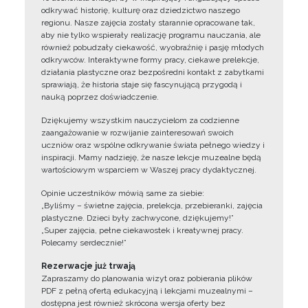
odkrywać historię, kulturę oraz dziedzictwo naszego
regionu. Nasze zajęcia zostały starannie opracowane tak,
aby nie tylko wspierały realizację programu nauczania, ale
również pobudzały ciekawość, wyobraźnię i pasję młodych
odkrywców. Interaktywne formy pracy, ciekawe prelekcje,
działania plastyczne oraz bezpośredni kontakt z zabytkami
sprawiają, że historia staje się fascynującą przygodą i
nauką poprzez doświadczenie.
Dziękujemy wszystkim nauczycielom za codzienne
zaangażowanie w rozwijanie zainteresowań swoich
uczniów oraz wspólne odkrywanie świata pełnego wiedzy i
inspiracji. Mamy nadzieję, że nasze lekcje muzealne będą
wartościowym wsparciem w Waszej pracy dydaktycznej.
Opinie uczestników mówią same za siebie:
„Byliśmy – świetne zajęcia, prelekcja, przebieranki, zajęcia
plastyczne. Dzieci były zachwycone, dziękujemy!”
„Super zajęcia, pełne ciekawostek i kreatywnej pracy.
Polecamy serdecznie!”
Rezerwacje już trwają
Zapraszamy do planowania wizyt oraz pobierania plików
PDF z pełną ofertą edukacyjną i lekcjami muzealnymi –
dostępna jest również skrócona wersja oferty bez