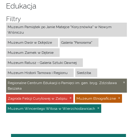
Edukacja
Filtry
Muzeum Pamiątek po Janie Matejce "Koryznówka" w Nowym
Wiśniczu
Muzeum Dwór w Dołędze
Galeria "Panorama"
Muzeum Zamek w Dębnie
Muzeum Ratusz - Galeria Sztuki Dawnej
Muzeum Historii Tarnowa i Regionu
Siedziba
Regionalne Centrum Edukacji o Pamięci im. gen. bryg. Zdzisława
Baszaka
Zagroda Felicji Curyłowej w Zalipiu
Muzeum Etnograficzne
Muzeum Wincentego Witosa w Wierzchosławicach