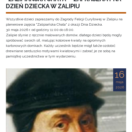
DZIEŃ DZIECKA W ZALIPIU
Wszystkie dzieci zapraszamy do Zagrody Felicji Curyłowej w Zalipiu na
plenerowe zajęcia "Zalipiańska Chata" z okazji Dnia Dziecka.
30 maja 2026 r. od godziny 11:00 do 16:00.
Zalipie słynie z ręcznie malowanych domów, dlatego dzieci będą mogły
spróbować swoich sił, malując kolorowe kwiaty na ogromnych
kartonowych domkach. Każdy uczestnik będzie mógł także ozdobić
drewniane serduszko motywami kwiatowymi i zabrać je ze sobą na
pamiątkę uczestnictwa w tym wydarzeniu.
16
maja
2026