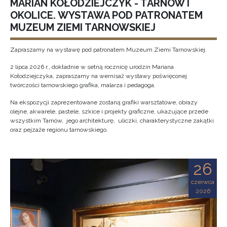
MARIAN KOŁODZIEJCZYK - TARNÓW I
OKOLICE. WYSTAWA POD PATRONATEM
MUZEUM ZIEMI TARNOWSKIEJ
Zapraszamy na wystawę pod patronatem Muzeum Ziemi Tarnowskiej.
2 lipca 2026 r., dokładnie w setną rocznicę urodzin Mariana
Kołodziejczyka, zapraszamy na wernisaż wystawy poświęconej
twórczości tarnowskiego grafika, malarza i pedagoga.
Na ekspozycji zaprezentowane zostaną grafiki warsztatowe, obrazy
olejne, akwarele, pastele, szkice i projekty graficzne, ukazujące przede
wszystkim Tarnów, jego architekturę, uliczki, charakterystyczne zakątki
oraz pejzaże regionu tarnowskiego.
26
czerwca
2026