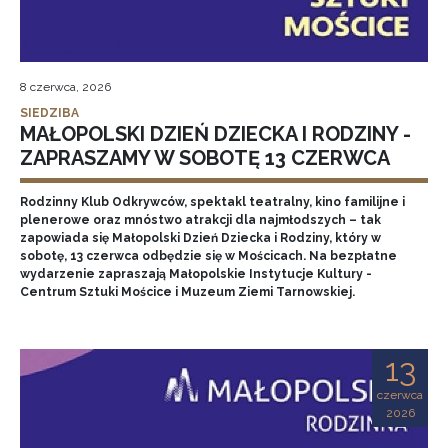
8 czerwca, 2026
SIEDZIBA
MAŁOPOLSKI DZIEŃ DZIECKA I RODZINY -
ZAPRASZAMY W SOBOTĘ 13 CZERWCA
Rodzinny Klub Odkrywców, spektakl teatralny, kino familijne i
plenerowe oraz mnóstwo atrakcji dla najmłodszych – tak
zapowiada się Małopolski Dzień Dziecka i Rodziny, który w
sobotę, 13 czerwca odbędzie się w Mościcach. Na bezpłatne
wydarzenie zapraszają Małopolskie Instytucje Kultury -
Centrum Sztuki Mościce i Muzeum Ziemi Tarnowskiej.
13
czerwca
2026