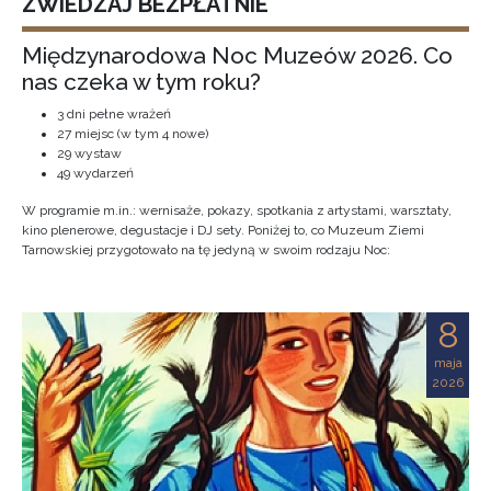
ZWIEDZAJ BEZPŁATNIE
Międzynarodowa Noc Muzeów 2026. Co
nas czeka w tym roku?
3 dni pełne wrażeń
27 miejsc (w tym 4 nowe)
29 wystaw
49 wydarzeń
W programie m.in.: wernisaże, pokazy, spotkania z artystami, warsztaty,
kino plenerowe, degustacje i DJ sety. Poniżej to, co Muzeum Ziemi
Tarnowskiej przygotowało na tę jedyną w swoim rodzaju Noc:
8
maja
2026