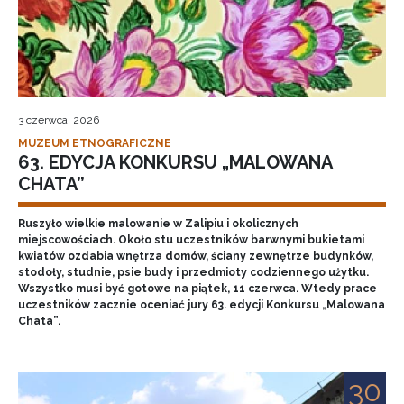
3 czerwca, 2026
MUZEUM ETNOGRAFICZNE
63. EDYCJA KONKURSU „MALOWANA
CHATA”
Ruszyło wielkie malowanie w Zalipiu i okolicznych
miejscowościach. Około stu uczestników barwnymi bukietami
kwiatów ozdabia wnętrza domów, ściany zewnętrze budynków,
stodoły, studnie, psie budy i przedmioty codziennego użytku.
Wszystko musi być gotowe na piątek, 11 czerwca. Wtedy prace
uczestników zacznie oceniać jury 63. edycji Konkursu „Malowana
Chata”.
30