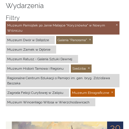
Wydarzenia
Filtry
Muzeum Pamiątek po Janie Matejce "Koryznówka" w Nowym
Wiśniczu
Muzeum Dwór w Dołędze
Galeria "Panorama"
Muzeum Zamek w Dębnie
Muzeum Ratusz - Galeria Sztuki Dawnej
Muzeum Historii Tarnowa i Regionu
Siedziba
Regionalne Centrum Edukacji o Pamięci im. gen. bryg. Zdzisława
Baszaka
Zagroda Felicji Curyłowej w Zalipiu
Muzeum Etnograficzne
Muzeum Wincentego Witosa w Wierzchosławicach
30