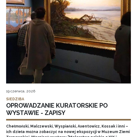
19 czerwca, 2026
SIEDZIBA
OPROWADZANIE KURATORSKIE PO
WYSTAWIE - ZAPISY
Chełmoński, Malczewski, Wyspiański, Axentowicz, Kossak i inni –
ich dzieła można zobaczyć na nowej ekspozycji w Muzeum Ziemi