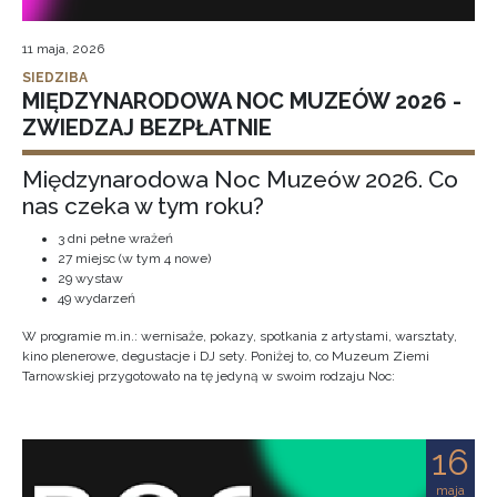
11 maja, 2026
SIEDZIBA
MIĘDZYNARODOWA NOC MUZEÓW 2026 -
ZWIEDZAJ BEZPŁATNIE
Międzynarodowa Noc Muzeów 2026. Co
nas czeka w tym roku?
3 dni pełne wrażeń
27 miejsc (w tym 4 nowe)
29 wystaw
49 wydarzeń
W programie m.in.: wernisaże, pokazy, spotkania z artystami, warsztaty,
kino plenerowe, degustacje i DJ sety. Poniżej to, co Muzeum Ziemi
Tarnowskiej przygotowało na tę jedyną w swoim rodzaju Noc:
16
maja