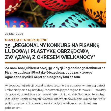
26 luty, 2026
MUZEUM ETNOGRAFICZNE
35. „REGIONALNY KONKURS NA PISANKĘ
LUDOWĄ I PLASTYKĘ OBRZĘDOWĄ
ZWIĄZANĄ Z OKRESEM WIELKANOCY"
Za nami finał jubileuszowej, 35. edycji Regionalnego Konkursu na
Pisankę Ludową i Plastykę Obrzędową, podczas którego
ogłoszono wyniki i wręczono nagrody laureatom.
W tegorocznej edycji udział wzięło łącznie 234 autorów, w tym 134 dzieci
i młodzieży oraz 14 instytucji reprezentujących region tarnowski – powiaty
dąbrowski, brzeski oraz tarnowski (ziemski i grodzki). Szczególnie istotny
jest liczny udział młodych twórców, którzy stanowią dziś ważne ogniwo w
podtrzymywaniu i przekazywaniu tradycji wielkanocnych kolejnym
pokoleniom.