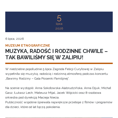
5
lipca
2026
6 lipca, 2026
MUZEUM ETNOGRAFICZNE
MUZYKA, RADOŚĆ I RODZINNE CHWILE –
TAK BAWILIŚMY SIĘ W ZALIPIU!
W niedzielne popołudnie 5 lipca Zagroda Felicji Curyłowej w Zalipiu
wypełniła się muzyką, radością i rodzinną atmosferą podczas koncertu
„Bawimy Rodziny – Gala Piosenki Familijnej”.
Na scenie wystąpili: Anna Sokołowska-Alabrudzińska, Anna Dijuk, Michał
Gasz, Łukasz Lech, Mateusz Mijal, Jacek Wójcicki oraz 8-osobowa
orkiestra pod dyrekcją Macieja Niecia.
Publiczność wspólnie śpiewała największe przeboje z filmów i programów
dla dzieci, które od lat łączą pokolenia.