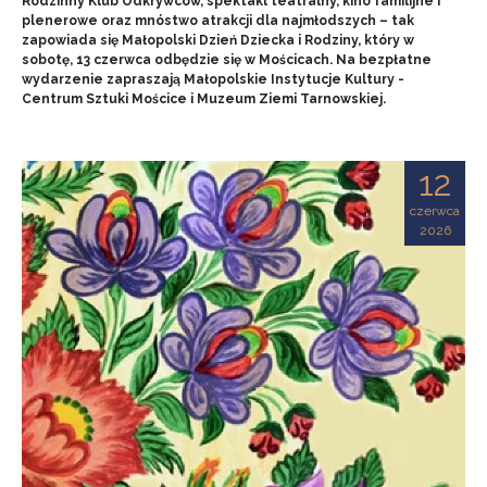
Rodzinny Klub Odkrywców, spektakl teatralny, kino familijne i
plenerowe oraz mnóstwo atrakcji dla najmłodszych – tak
zapowiada się Małopolski Dzień Dziecka i Rodziny, który w
sobotę, 13 czerwca odbędzie się w Mościcach. Na bezpłatne
wydarzenie zapraszają Małopolskie Instytucje Kultury -
Centrum Sztuki Mościce i Muzeum Ziemi Tarnowskiej.
12
czerwca
2026