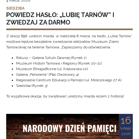
4 marca, 2026
SIEDZIBA
POWIEDZ HASŁO: „LUBIĘ TARNÓW” I
ZWIEDZAJ ZA DARMO
Z okazji 696. urodzin miasta, w niedzielę 8 marca, na hasło „Lubię Tarnów”
możliwe będzie bezpłatne zwiedzanie oddziałów Muzeum Ziemi
Tarnowskiej na terenie Tarnowa. Zapraszamy do odwiedzenia:
Ratusz – Galeria Sztuki Dawnej (Rynek 1)
Muzeum Historii Tarnowa i Regionu (Rynek 20-21)
Muzeum Etnograficzne (ul. Krakowska 10)
Galeria „Panorama” (Plac Dworcowy 4)
Regionalne Centrum Edukacji o Pamięci (ul. Mościckiego 27 A)
Siedziba (Rynek 3)
To wyjątkowa okazja, by świętować urodziny miasta razem z historią!
16
lutego
2026