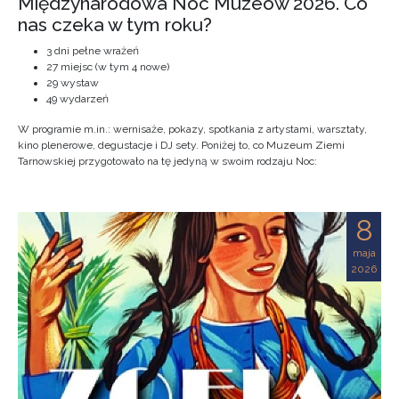
Międzynarodowa Noc Muzeów 2026. Co
nas czeka w tym roku?
3 dni pełne wrażeń
27 miejsc (w tym 4 nowe)
29 wystaw
49 wydarzeń
W programie m.in.: wernisaże, pokazy, spotkania z artystami, warsztaty,
kino plenerowe, degustacje i DJ sety. Poniżej to, co Muzeum Ziemi
Tarnowskiej przygotowało na tę jedyną w swoim rodzaju Noc:
8
maja
2026