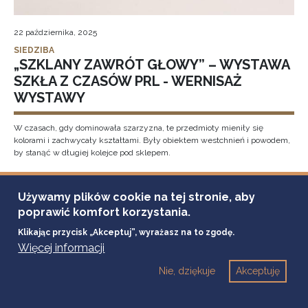
22 października, 2025
SIEDZIBA
„SZKLANY ZAWRÓT GŁOWY” – WYSTAWA
SZKŁA Z CZASÓW PRL - WERNISAŻ
WYSTAWY
W czasach, gdy dominowała szarzyzna, te przedmioty mieniły się
kolorami i zachwycały kształtami. Były obiektem westchnień i powodem,
by stanąć w długiej kolejce pod sklepem.
„Szklany zawrót głowy” to najnowsza wystawa w Muzeum Ziemi
Tarnowskiej, prezentująca barwny świat polskiego szkła użytkowego z
Używamy plików cookie na tej stronie, aby
czasów PRL. Ekspozycja pochodzi ze zbiorów tarnowianina Adama Ząbka
poprawić komfort korzystania.
– kolekcjonera, który od lat gromadzi szkło artystyczne i użytkowe.
Klikając przycisk „Akceptuj”, wyrażasz na to zgodę.
Więcej informacji
20
Nie, dziękuje
Akceptuję
października
2025