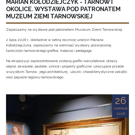
MARIAN KOŁODZIEJCZYK - TARNÓW I
OKOLICE. WYSTAWA POD PATRONATEM
MUZEUM ZIEMI TARNOWSKIEJ
Zapraszamy na wystawę pod patronatem Muzeum Ziemi Tarnowskiej.
2 lipca 2026 r., dokładnie w setną rocznicę urodzin Mariana
Kołodziejczyka, zapraszamy na wernisaż wystawy poświęconej
twórczości tarnowskiego grafika, malarza i pedagoga.
Na ekspozycji zaprezentowane zostaną grafiki warsztatowe, obrazy
olejne, akwarele, pastele, szkice i projekty graficzne, ukazujące przede
wszystkim Tarnów, jego architekturę, uliczki, charakterystyczne zakątki
oraz pejzaże regionu tarnowskiego.
26
czerwca
2026