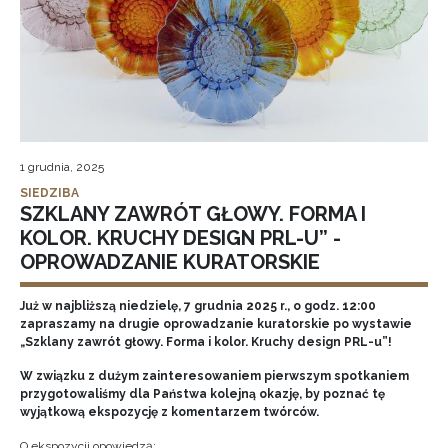
1 grudnia, 2025
SIEDZIBA
SZKLANY ZAWRÓT GŁOWY. FORMA I
KOLOR. KRUCHY DESIGN PRL-U” -
OPROWADZANIE KURATORSKIE
Już w najbliższą niedzielę, 7 grudnia 2025 r., o godz. 12:00
zapraszamy na drugie oprowadzanie kuratorskie po wystawie
„Szklany zawrót głowy. Forma i kolor. Kruchy design PRL-u”!
W związku z dużym zainteresowaniem pierwszym spotkaniem
przygotowaliśmy dla Państwa kolejną okazję, by poznać tę
wyjątkową ekspozycję z komentarzem twórców.
O ekspozycji opowiedzą: