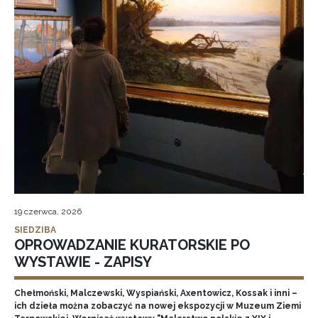
19 czerwca, 2026
SIEDZIBA
OPROWADZANIE KURATORSKIE PO
WYSTAWIE - ZAPISY
Chełmoński, Malczewski, Wyspiański, Axentowicz, Kossak i inni –
ich dzieła można zobaczyć na nowej ekspozycji w Muzeum Ziemi