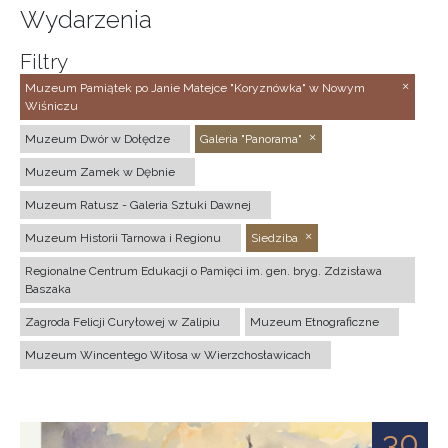
Wydarzenia
Filtry
Muzeum Pamiątek po Janie Matejce "Koryznówka" w Nowym
Wiśniczu
Muzeum Dwór w Dołędze
Galeria "Panorama"
Muzeum Zamek w Dębnie
Muzeum Ratusz - Galeria Sztuki Dawnej
Muzeum Historii Tarnowa i Regionu
Siedziba
Regionalne Centrum Edukacji o Pamięci im. gen. bryg. Zdzisława
Baszaka
Zagroda Felicji Curyłowej w Zalipiu
Muzeum Etnograficzne
Muzeum Wincentego Witosa w Wierzchosławicach
30