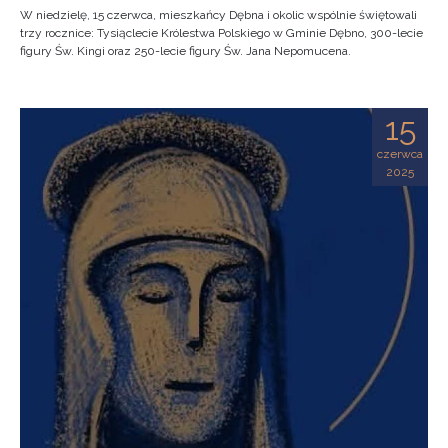
W niedzielę, 15 czerwca, mieszkańcy Dębna i okolic wspólnie świętowali
trzy rocznice: Tysiąclecie Królestwa Polskiego w Gminie Dębno, 300-lecie
figury Św. Kingi oraz 250-lecie figury Św. Jana Nepomucena.
15
czerwca
2025