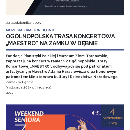
29 października, 2025
MUZEUM ZAMEK W DĘBNIE
OGÓLNOPOLSKA TRASA KONCERTOWA
„MAESTRO” NA ZAMKU W DĘBNIE
Fundacja Pianistyki Polskiej i Muzeum Ziemi Tarnowskiej
zapraszają na koncert w ramach V Ogólnopolskiej Trasy
Koncertowej „MAESTRO”, odbywający się pod patronatem
artystycznym Maestro Adama Harasiewicza oraz honorowym
patronatem Ministerstwa Kultury i Dziedzictwa Narodowego.
Zamek w Dębnie
9 listopada 2025 r. (niedziela)
godz.
4
października
2025