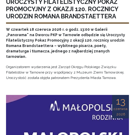
UROCZYSTY FILATELISTYCZNY POKAZ
PROMOCYJNY Z OKAZJI 120. ROCZNICY
URODZIN ROMANA BRANDSTAETTERA
W czwartek 18 czerwca 2026 r. o godz. 13:00 w Galerii
„Panorama” na Dworcu PKP w Tarnowie odbędzie się Uroczysty
Filatelistyczny Pokaz Promocyjny z okazji 120. rocznicy urodzin
Romana Brandstaettera – wybitnego pisarza, poety,
dramaturga i tłumacza, jednego z najbardziej znanych
tarnowian.
Organizatorem wydarzenia jest Zarząd Okręgu Polskiego Związku
Filatelistów w Tarnowie przy współpracy z Muzeum Ziemi Tarnowskiej.
Uroczystość została objęta patronatem Prezydenta Miasta Tarnowa.
13
czerwca
2026