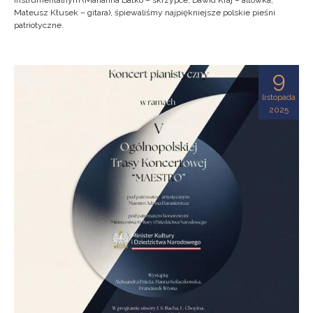
instrumentalnym (Marianna Batko – skrzypce, Dawid Kraj – altówka,
Mateusz Kłusek – gitara), śpiewaliśmy najpiękniejsze polskie pieśni
patriotyczne.
9
listopada
2025