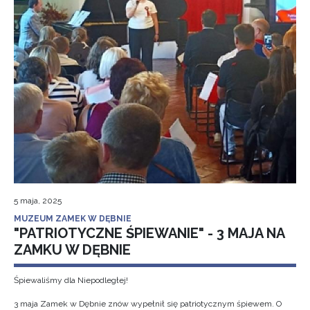
5 maja, 2025
MUZEUM ZAMEK W DĘBNIE
"PATRIOTYCZNE ŚPIEWANIE" - 3 MAJA NA
ZAMKU W DĘBNIE
Śpiewaliśmy dla Niepodległej!
3 maja Zamek w Dębnie znów wypełnił się patriotycznym śpiewem. O