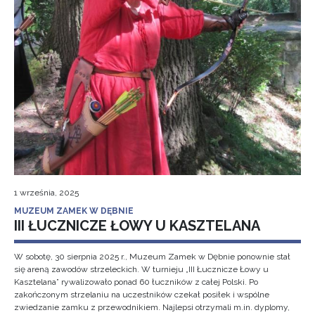
1 września, 2025
MUZEUM ZAMEK W DĘBNIE
III ŁUCZNICZE ŁOWY U KASZTELANA
W sobotę, 30 sierpnia 2025 r., Muzeum Zamek w Dębnie ponownie stał
się areną zawodów strzeleckich. W turnieju „III Łucznicze Łowy u
Kasztelana” rywalizowało ponad 60 łuczników z całej Polski. Po
zakończonym strzelaniu na uczestników czekał posiłek i wspólne
zwiedzanie zamku z przewodnikiem. Najlepsi otrzymali m.in. dyplomy,