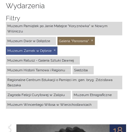
Wydarzenia
Filtry
Muzeum Pamiątek po Janie Matejce "Koryznówka" w Nowym
Wiśniczu
Muzeum Dwór w Dołędze
Galeria "Panorama"
Muzeum Zamek w Dębnie
Muzeum Ratusz - Galeria Sztuki Dawnej
Muzeum Historii Tarnowa i Regionu
Siedziba
Regionalne Centrum Edukacji o Pamięci im. gen. bryg. Zdzisława
Baszaka
Zagroda Felicji Curyłowej w Zalipiu
Muzeum Etnograficzne
Muzeum Wincentego Witosa w Wierzchosławicach
18