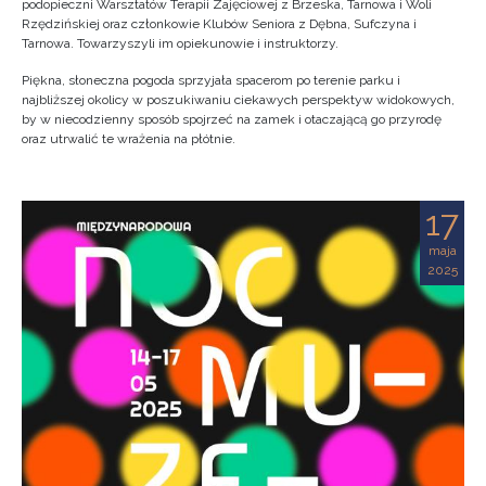
podopieczni Warsztatów Terapii Zajęciowej z Brzeska, Tarnowa i Woli
Rzędzińskiej oraz członkowie Klubów Seniora z Dębna, Sufczyna i
Tarnowa. Towarzyszyli im opiekunowie i instruktorzy.
Piękna, słoneczna pogoda sprzyjała spacerom po terenie parku i
najbliższej okolicy w poszukiwaniu ciekawych perspektyw widokowych,
by w niecodzienny sposób spojrzeć na zamek i otaczającą go przyrodę
oraz utrwalić te wrażenia na płótnie.
17
maja
2025