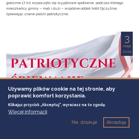
godzinie 17:00 rozpoczęło się wyjątkowe spotkanie, podczas którego
mieszkańcy gminy – mali i duzi – wspólnie oddali hołd Ojczyźnie,
śpiewając znane pieśni patriotyczne.
3
maja
2025
Używamy plików cookie na tej stronie, aby
poprawić komfort korzystania.
Klikając przycisk „Akceptuj”, wyrażasz na to zgodę.
Więcej informacji
Nie, dziękuje
Akceptuję