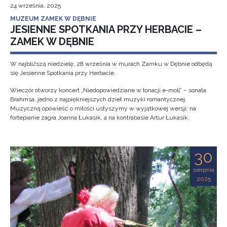
24 września, 2025
MUZEUM ZAMEK W DĘBNIE
JESIENNE SPOTKANIA PRZY HERBACIE –
ZAMEK W DĘBNIE
W najbliższą niedzielę, 28 września w murach Zamku w Dębnie odbędą
się Jesienne Spotkania przy Herbacie.
Wieczór otworzy koncert „Niedopowiedziane w tonacji e-moll” – sonata
Brahmsa, jedno z najpiękniejszych dzieł muzyki romantycznej.
Muzyczną opowieść o miłości usłyszymy w wyjątkowej wersji: na
fortepianie zagra Joanna Łukasik, a na kontrabasie Artur Łukasik.
30
sierpnia
2025