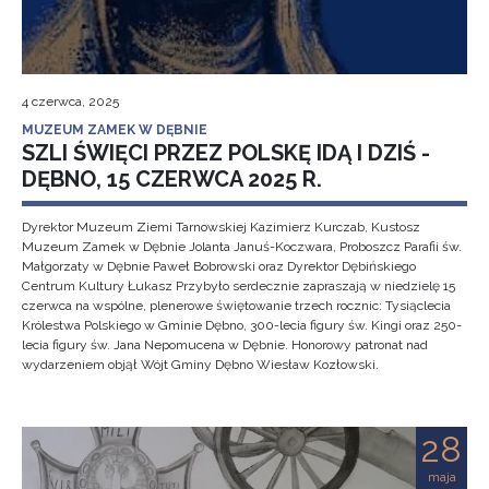
4 czerwca, 2025
MUZEUM ZAMEK W DĘBNIE
SZLI ŚWIĘCI PRZEZ POLSKĘ IDĄ I DZIŚ -
DĘBNO, 15 CZERWCA 2025 R.
Dyrektor Muzeum Ziemi Tarnowskiej Kazimierz Kurczab, Kustosz
Muzeum Zamek w Dębnie Jolanta Januś-Koczwara, Proboszcz Parafii św.
Małgorzaty w Dębnie Paweł Bobrowski oraz Dyrektor Dębińskiego
Centrum Kultury Łukasz Przybyło serdecznie zapraszają w niedzielę 15
czerwca na wspólne, plenerowe świętowanie trzech rocznic: Tysiąclecia
Królestwa Polskiego w Gminie Dębno, 300-lecia figury św. Kingi oraz 250-
lecia figury św. Jana Nepomucena w Dębnie. Honorowy patronat nad
wydarzeniem objął Wójt Gminy Dębno Wiesław Kozłowski.
28
maja