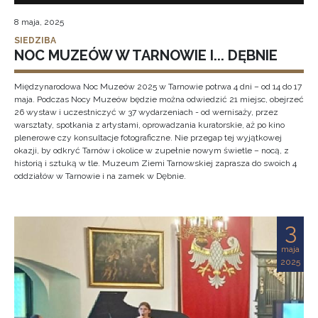
8 maja, 2025
SIEDZIBA
NOC MUZEÓW W TARNOWIE I... DĘBNIE
Międzynarodowa Noc Muzeów 2025 w Tarnowie potrwa 4 dni – od 14 do 17
maja. Podczas Nocy Muzeów będzie można odwiedzić 21 miejsc, obejrzeć
26 wystaw i uczestniczyć w 37 wydarzeniach - od wernisaży, przez
warsztaty, spotkania z artystami, oprowadzania kuratorskie, aż po kino
plenerowe czy konsultacje fotograficzne. Nie przegap tej wyjątkowej
okazji, by odkryć Tarnów i okolice w zupełnie nowym świetle – nocą, z
historią i sztuką w tle. Muzeum Ziemi Tarnowskiej zaprasza do swoich 4
oddziałów w Tarnowie i na zamek w Dębnie.
3
maja
2025