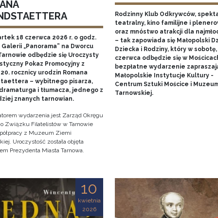
ANA
NDSTAETTERA
Rodzinny Klub Odkrywców, spekt
teatralny, kino familijne i plener
oraz mnóstwo atrakcji dla najmł
rtek 18 czerwca 2026 r. o godz.
– tak zapowiada się Małopolski D
w Galerii „Panorama” na Dworcu
Dziecka i Rodziny, który w sobotę,
Tarnowie odbędzie się Uroczysty
czerwca odbędzie się w Mościcac
listyczny Pokaz Promocyjny z
bezpłatne wydarzenie zapraszaj
120. rocznicy urodzin Romana
Małopolskie Instytucje Kultury -
taettera – wybitnego pisarza,
Centrum Sztuki Mościce i Muzeum
 dramaturga i tłumacza, jednego z
Tarnowskiej.
dziej znanych tarnowian.
atorem wydarzenia jest Zarząd Okręgu
go Związku Filatelistów w Tarnowie
półpracy z Muzeum Ziemi
iej. Uroczystość została objęta
tem Prezydenta Miasta Tarnowa.
10
kwietnia
2026