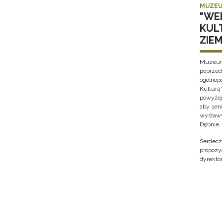
MUZEU
"WE
KUL
ZIE
Muzeum 
poprzed
ogólnop
Kulturą”
powyżej
aby sen
wystawy
Dębnie,
Serdecz
propozy
dyrekto