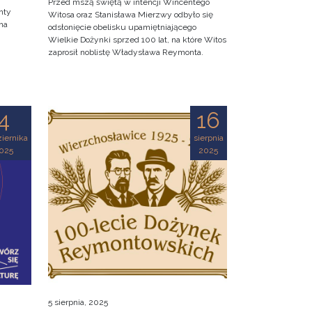
Przed mszą świętą w intencji Wincentego
nty
Witosa oraz Stanisława Mierzwy odbyło się
na
odsłonięcie obelisku upamiętniającego
Wielkie Dożynki sprzed 100 lat, na które Witos
zaprosił noblistę Władysława Reymonta.
4
16
iernika
sierpnia
025
2025
5 sierpnia, 2025