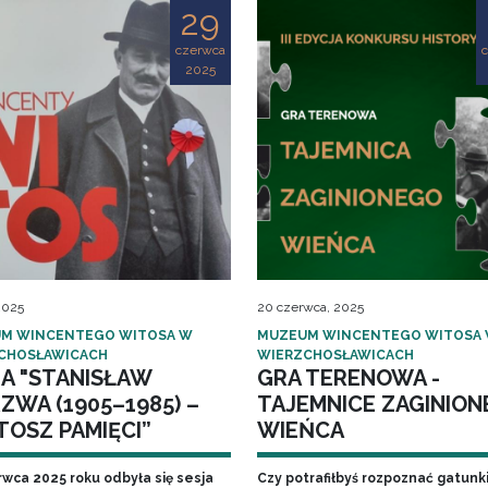
29
czerwca
2025
 2025
20 czerwca, 2025
M WINCENTEGO WITOSA W
MUZEUM WINCENTEGO WITOSA
CHOSŁAWICACH
WIERZCHOSŁAWICACH
JA "STANISŁAW
GRA TERENOWA -
ZWA (1905–1985) –
TAJEMNICE ZAGINIO
TOSZ PAMIĘCI”
WIEŃCA
rwca 2025 roku odbyła się sesja
Czy potrafiłbyś rozpoznać gatunki