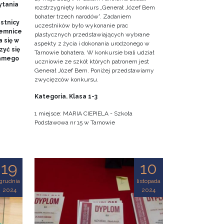
ytania
rozstrzygnięty konkurs „Generał Józef Bem
bohater trzech narodów”. Zadaniem
stnicy
uczestników było wykonanie prac
jemnice
plastycznych przedstawiających wybrane
 się w
aspekty z życia i dokonania urodzonego w
zyć się
Tarnowie bohatera. W konkursie brali udział
samego
uczniowie ze szkół których patronem jest
Generał Józef Bem. Poniżej przedstawiamy
zwycięzców konkursu.
Kategoria. Klasa 1-3
1 miejsce: MARIA CIEPIELA - Szkoła
Podstawowa nr 15 w Tarnowie
19
10
grudnia
listopada
2024
2024