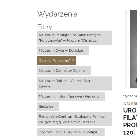
Wydarzenia
Filtry
Muzeum Pamiątek po Janie Matejce
"Koryznówka" w Nowym Wiśniczu
Muzeum Dwór w Dołędze
Galeria "Panorama"
Muzeum Zamek w Dębnie
Muzeum Ratusz - Galeria Sztuki
Dawnej
15 czer
Muzeum Historii Tarnowa i Regionu
GALER
Siedziba
URO
FIL
Regionalne Centrum Edukacji o Pamięci
im. gen. bryg. Zdzisława Baszaka
PRO
120
Zagroda Felicji Curyłowej w Zalipiu