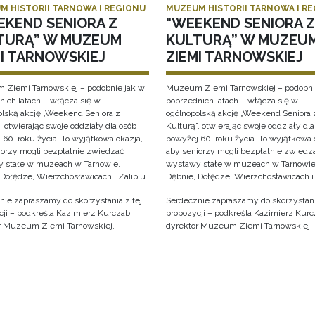
M HISTORII TARNOWA I REGIONU
MUZEUM HISTORII TARNOWA I R
EKEND SENIORA Z
"WEEKEND SENIORA Z
TURĄ” W MUZEUM
KULTURĄ” W MUZEU
MI TARNOWSKIEJ
ZIEMI TARNOWSKIEJ
Ziemi Tarnowskiej – podobnie jak w
Muzeum Ziemi Tarnowskiej – podobni
nich latach – włącza się w
poprzednich latach – włącza się w
olską akcję „Weekend Seniora z
ogólnopolską akcję „Weekend Seniora 
, otwierając swoje oddziały dla osób
Kulturą”, otwierając swoje oddziały dla
 60. roku życia. To wyjątkowa okazja,
powyżej 60. roku życia. To wyjątkowa 
iorzy mogli bezpłatnie zwiedzać
aby seniorzy mogli bezpłatnie zwiedz
 stałe w muzeach w Tarnowie,
wystawy stałe w muzeach w Tarnowie
 Dołędze, Wierzchosławicach i Zalipiu.
Dębnie, Dołędze, Wierzchosławicach i 
nie zapraszamy do skorzystania z tej
Serdecznie zapraszamy do skorzystani
cji – podkreśla Kazimierz Kurczab,
propozycji – podkreśla Kazimierz Kurc
r Muzeum Ziemi Tarnowskiej.
dyrektor Muzeum Ziemi Tarnowskiej.