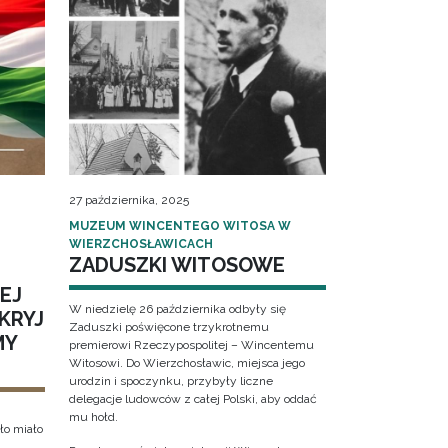
27 października, 2025
MUZEUM WINCENTEGO WITOSA W
WIERZCHOSŁAWICACH
ZADUSZKI WITOSOWE
EJ
W niedzielę 26 października odbyły się
KRYJ
Zaduszki poświęcone trzykrotnemu
MY
premierowi Rzeczypospolitej – Wincentemu
Witosowi. Do Wierzchosławic, miejsca jego
urodzin i spoczynku, przybyły liczne
delegacje ludowców z całej Polski, aby oddać
mu hołd.
ło miało