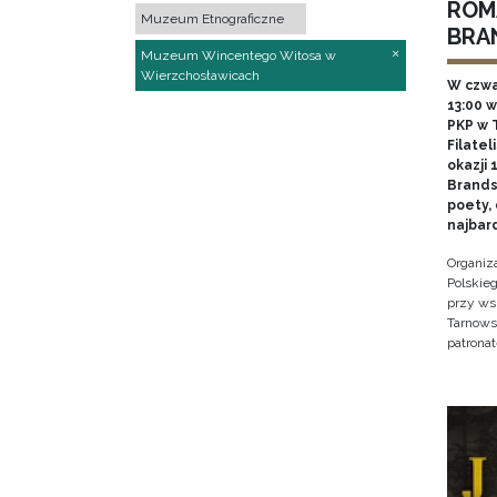
ROM
Muzeum Etnograficzne
BRA
Muzeum Wincentego Witosa w
Wierzchosławicach
W czwa
13:00 
PKP w 
Filate
okazji 
Brands
poety,
najbar
Organiz
Polskie
przy ws
Tarnowsk
patrona