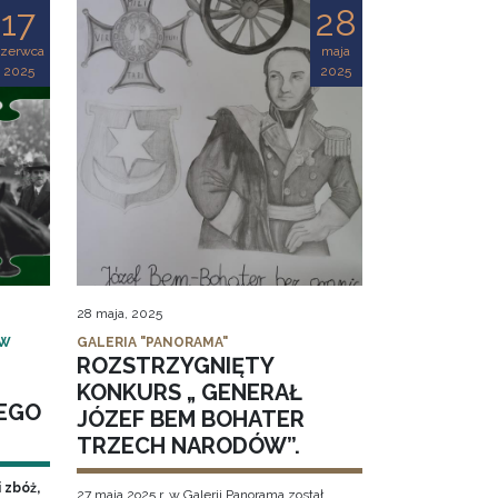
17
28
czerwca
maja
2025
2025
28 maja, 2025
 W
GALERIA "PANORAMA"
ROZSTRZYGNIĘTY
KONKURS „ GENERAŁ
NEGO
JÓZEF BEM BOHATER
TRZECH NARODÓW”.
 zbóż,
27 maja 2o25 r. w Galerii Panorama został