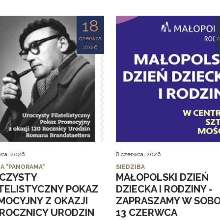
18
czerwca
2026
wca, 2026
8 czerwca, 2026
IA "PANORAMA"
SIEDZIBA
CZYSTY
MAŁOPOLSKI DZIEŃ
ATELISTYCZNY POKAZ
DZIECKA I RODZINY -
MOCYJNY Z OKAZJI
ZAPRASZAMY W SOB
. ROCZNICY URODZIN
13 CZERWCA