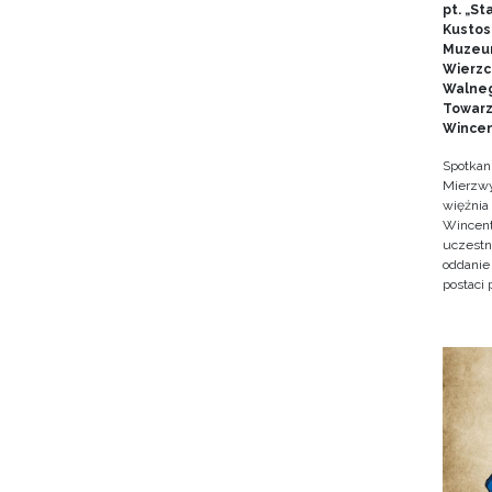
pt. „S
Kustos
Muzeu
Wierzc
Walneg
Towarz
Wincen
Spotkan
Mierzwy
więźnia
Wincent
uczestn
oddanie
postaci