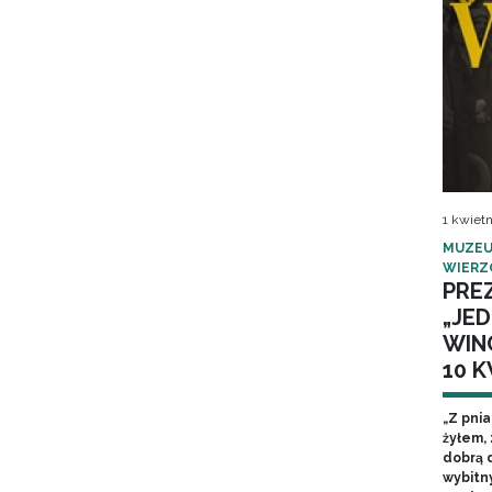
1 kwietn
MUZEU
WIERZ
PRE
„JED
WIN
10 
„Z pnia
żyłem, 
dobrą d
wybitn