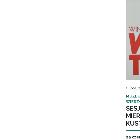
1 lipca,
MUZEU
WIERZ
SES
MIER
KUS
29 cze