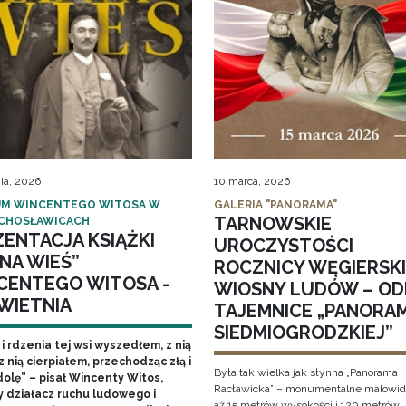
ia, 2026
10 marca, 2026
M WINCENTEGO WITOSA W
GALERIA "PANORAMA"
TARNOWSKIE
CHOSŁAWICACH
ZENTACJA KSIĄŻKI
UROCZYSTOŚCI
NA WIEŚ”
ROCZNICY WĘGIERSKI
CENTEGO WITOSA -
WIOSNY LUDÓW – OD
KWIETNIA
TAJEMNICE „PANORA
SIEDMIOGRODZKIEJ”
 i rdzenia tej wsi wyszedłem, z nią
z nią cierpiałem, przechodząc złą i
Była tak wielka jak słynna „Panorama
olę” – pisał Wincenty Witos,
Racławicka” – monumentalne malowid
y działacz ruchu ludowego i
aż 15 metrów wysokości i 120 metrów