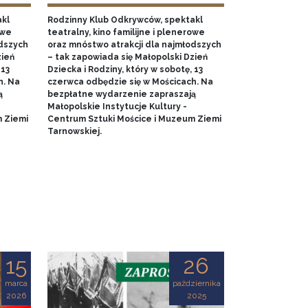
akl
Rodzinny Klub Odkrywców, spektakl
owe
teatralny, kino familijne i plenerowe
odszych
oraz mnóstwo atrakcji dla najmłodszych
zień
– tak zapowiada się Małopolski Dzień
 13
Dziecka i Rodziny, który w sobotę, 13
h. Na
czerwca odbędzie się w Mościcach. Na
ą
bezpłatne wydarzenie zapraszają
Małopolskie Instytucje Kultury -
 Ziemi
Centrum Sztuki Mościce i Muzeum Ziemi
Tarnowskiej.
15
26
marca
października
2026
2025