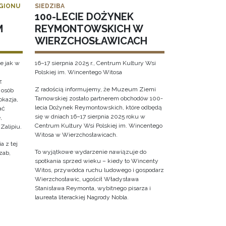
EGIONU
SIEDZIBA
100-LECIE DOŻYNEK
M
REYMONTOWSKICH W
WIERZCHOSŁAWICACH
e jak w
16–17 sierpnia 2025 r., Centrum Kultury Wsi
Polskiej im. Wincentego Witosa
z
Z radością informujemy, że Muzeum Ziemi
 osób
Tarnowskiej zostało partnerem obchodów 100-
okazja,
lecia Dożynek Reymontowskich, które odbędą
ać
się w dniach 16–17 sierpnia 2025 roku w
,
Centrum Kultury Wsi Polskiej im. Wincentego
Zalipiu.
Witosa w Wierzchosławicach.
a z tej
To wyjątkowe wydarzenie nawiązuje do
zab,
spotkania sprzed wieku – kiedy to Wincenty
Witos, przywódca ruchu ludowego i gospodarz
Wierzchosławic, ugościł Władysława
Stanisława Reymonta, wybitnego pisarza i
laureata literackiej Nagrody Nobla.