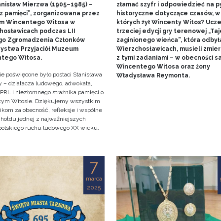
tanisław Mierzwa (1905–1985) –
złamać szyfr i odpowiedzieć na p
z pamięci”, zorganizowana przez
historyczne dotyczące czasów, w
m Wincentego Witosa w
których żył Wincenty Witos? Ucze
hosławicach podczas LII
trzeciej edycji gry terenowej „Ta
o Zgromadzenia Członków
zaginionego wieńca”, która odbyła
ystwa Przyjaciół Muzeum
Wierzchosławicach, musieli zmier
tego Witosa.
z tymi zadaniami – w obecności 
Wincentego Witosa oraz żony
ie poświęcone było postaci Stanisława
Władysława Reymonta.
 – działacza ludowego, adwokata,
 PRL i niezłomnego strażnika pamięci o
ym Witosie. Dziękujemy wszystkim
ikom za obecność, refleksje i wspólne
 hołdu jednej z najważniejszych
 polskiego ruchu ludowego XX wieku.
7
marca
2025