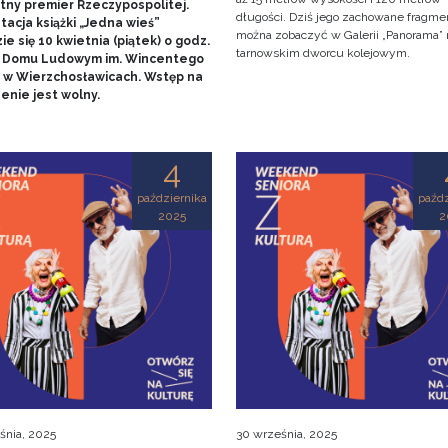
otny premier Rzeczypospolitej.
długości. Dziś jego zachowane fragme
acja książki „Jedna wieś”
można zobaczyć w Galerii „Panorama” 
e się 10 kwietnia (piątek) o godz.
tarnowskim dworcu kolejowym.
w Domu Ludowym im. Wincentego
 w Wierzchosławicach. Wstęp na
enie jest wolny.
4
października
paźdz
2025
2
śnia, 2025
30 września, 2025