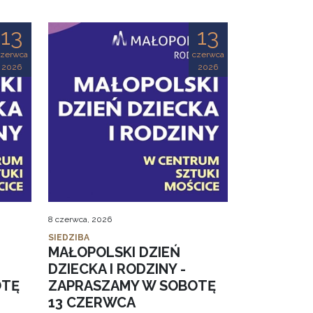
13
13
czerwca
czerwca
2026
2026
8 czerwca, 2026
SIEDZIBA
MAŁOPOLSKI DZIEŃ
DZIECKA I RODZINY -
OTĘ
ZAPRASZAMY W SOBOTĘ
13 CZERWCA