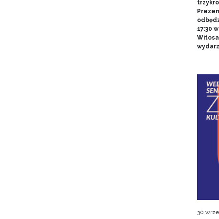
trzykr
Prezent
odbędzi
17:30 
Witosa
wydarz
30 wrze