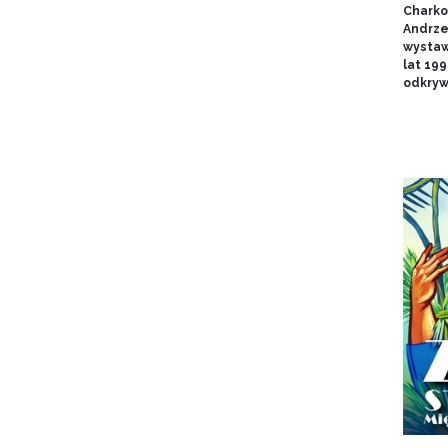
Charko
Andrze
wystaw
lat 19
odkryw