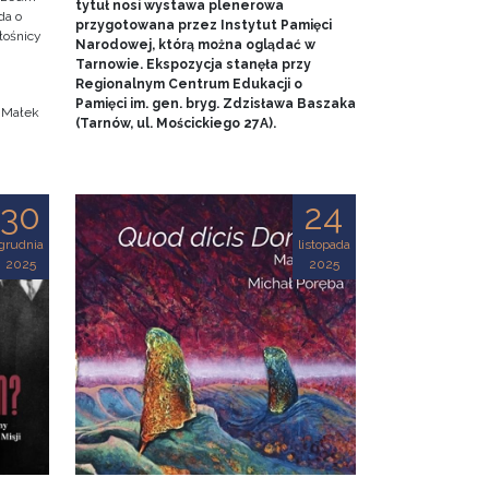
tytuł nosi wystawa plenerowa
da o
przygotowana przez Instytut Pamięci
iłośnicy
Narodowej, którą można oglądać w
Tarnowie. Ekspozycja stanęła przy
.
Regionalnym Centrum Edukacji o
Pamięci im. gen. bryg. Zdzisława Baszaka
a Małek
(Tarnów, ul. Mościckiego 27A).
30
24
grudnia
listopada
2025
2025