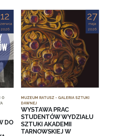
12
27
czerwca
maja
2026
2026
 O
MUZEUM RATUSZ - GALERIA SZTUKI
WA
DAWNEJ
WYSTAWA PRAC
STUDENTÓW WYDZIAŁU
W DO
SZTUKI AKADEMII
TARNOWSKIEJ W