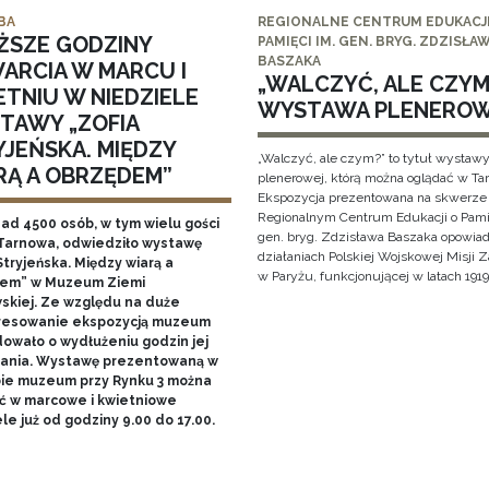
BA
REGIONALNE CENTRUM EDUKACJI
ŻSZE GODZINY
PAMIĘCI IM. GEN. BRYG. ZDZISŁA
BASZAKA
ARCIA W MARCU I
„WALCZYĆ, ALE CZYM?
ETNIU W NIEDZIELE
WYSTAWA PLENERO
TAWY „ZOFIA
YJEŃSKA. MIĘDZY
„Walczyć, ale czym?” to tytuł wystaw
RĄ A OBRZĘDEM”
plenerowej, którą można oglądać w Ta
Ekspozycja prezentowana na skwerze
Regionalnym Centrum Edukacji o Pami
nad 4500 osób, w tym wielu gości
gen. bryg. Zdzisława Baszaka opowiad
Tarnowa, odwiedziło wystawę
działaniach Polskiej Wojskowej Misji
Stryjeńska. Między wiarą a
w Paryżu, funkcjonującej w latach 1919
em” w Muzeum Ziemi
skiej. Ze względu na duże
resowanie ekspozycją muzeum
owało o wydłużeniu godzin jej
ania. Wystawę prezentowaną w
bie muzeum przy Rynku 3 można
ć w marcowe i kwietniowe
le już od godziny 9.00 do 17.00.