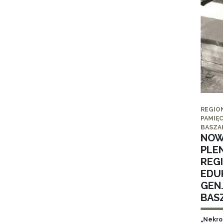
REGIO
PAMIĘC
BASZA
NOW
PLE
REG
EDUK
GEN
BAS
„Nekro