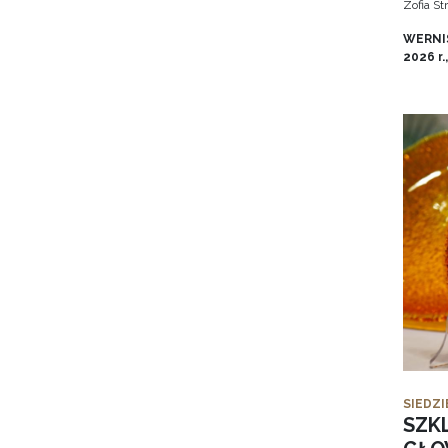
Zofia S
WERNIS
2026 r.
SIEDZI
SZK