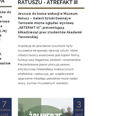
WA
RATUSZU - ATREFAKT III
aków do
Jeszcze do końca wakacji w Muzeum
em
Ratusz – Galerii Sztuki Dawnej w
nerowa
Tarnowie można oglądać wystawę
na
„ARTEFAKT III”, prezentującą
 Jej
kilkadziesiąt prac studentów Akademii
2
Tarnowskiej.
y
Inspiracją do powstania rysunków były
muzealne eksponaty dawnej sztuki, które
l.
młodzi twórcy analizowali pod kątem formy,
e
funkcji oraz bogactwa zdobień i ornamentów.
łatnie
Prezentowane prace ukazują proces
artystycznej interpretacji historycznych
artefaktów i pokazują, jak współczesne
spojrzenie młodego pokolenia może nadać
nowy wymiar muzealnym skarbom.
7
3
wietnia
marca
2026
2026