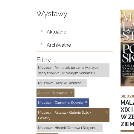
Wystawy
wystawy
Aktualne
Archiwalne
Filtry
Muzeum Pamiątek po Janie Matejce
"Koryznówka" w Nowym Wiśniczu
Muzeum Dwór w Dołędze
Galeria "Panorama"
SIEDZI
MAL
Muzeum Zamek w Dębnie
XIX 
Muzeum Ratusz - Galeria Sztuki
W Z
Dawnej
ZIE
Muzeum Historii Tarnowa i Regionu