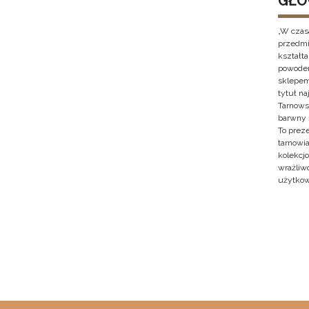
GŁO
„W czas
przedmi
kształt
powodem
sklepem
tytuł n
Tarnows
barwny 
To prez
tarnowi
kolekcjo
wrażliw
użytkow
Stron