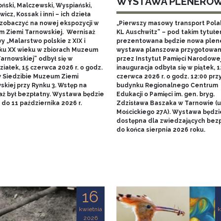
WYSTAWA PLENERO
ński, Malczewski, Wyspiański,
icz, Kossak i inni – ich dzieła
zobaczyć na nowej ekspozycji w
„Pierwszy masowy transport Pol
 Ziemi Tarnowskiej. Wernisaż
KL Auschwitz” – pod takim tytuł
 „Malarstwo polskie z XIX i
prezentowana będzie nowa ple
ku XX wieku w zbiorach Muzeum
wystawa planszowa przygotowa
arnowskiej” odbył się w
przez Instytut Pamięci Narodowej.
iałek, 15 czerwca 2026 r. o godz.
inauguracja odbyła się w piątek, 1
w Siedzibie Muzeum Ziemi
czerwca 2026 r. o godz. 12:00 prz
skiej przy Rynku 3. Wstęp na
budynku Regionalnego Centrum
aż był bezpłatny. Wystawa będzie
Edukacji o Pamięci im. gen. bryg.
do 11 października 2026 r.
Zdzisława Baszaka w Tarnowie (u
Mościckiego 27A). Wystawa będzi
dostępna dla zwiedzających bezp
do końca sierpnia 2026 roku.
16
kwietnia
k
2026