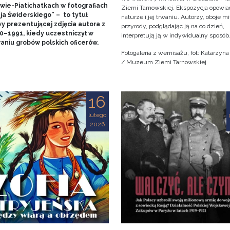
wie-Piatichatkach w fotografiach
Ziemi Tarnowskiej. Ekspozycja opowia
ja Świderskiego” – to tytuł
naturze i jej trwaniu. Autorzy, oboje m
y prezentującej zdjęcia autora z
przyrody, podglądając ją na co dzień,
90–1991, kiedy uczestniczył w
interpretują ją w indywidualny sposób
aniu grobów polskich oficerów.
Fotogaleria z wernisażu, fot: Katarzyn
/ Muzeum Ziemi Tarnowskiej
16
lutego
2026