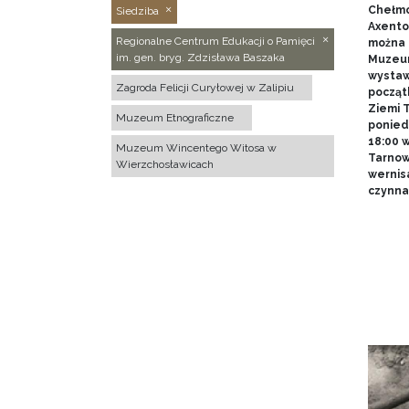
Chełmo
Siedziba
Axentow
Regionalne Centrum Edukacji o Pamięci
można 
im. gen. bryg. Zdzisława Baszaka
Muzeum
wystawy
Zagroda Felicji Curyłowej w Zalipiu
począt
Ziemi T
Muzeum Etnograficzne
poniedz
18:00 
Muzeum Wincentego Witosa w
Tarnow
Wierzchosławicach
wernis
czynna 