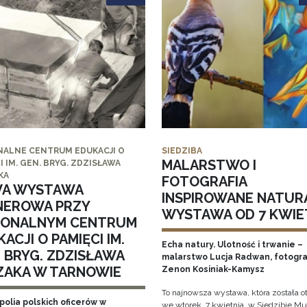
NALNE CENTRUM EDUKACJI O
SIEDZIBA
MALARSTWO I
I IM. GEN. BRYG. ZDZISŁAWA
KA
FOTOGRAFIA
A WYSTAWA
INSPIROWANE NATUR
NEROWA PRZY
WYSTAWA OD 7 KWIE
IONALNYM CENTRUM
ACJI O PAMIĘCI IM.
Echa natury. Ulotność i trwanie –
. BRYG. ZDZISŁAWA
malarstwo Lucja Radwan, fotogra
ZAKA W TARNOWIE
Zenon Kosiniak-Kamysz
To najnowsza wystawa, która została o
polia polskich oficerów w
we wtorek, 7 kwietnia, w Siedzibie 