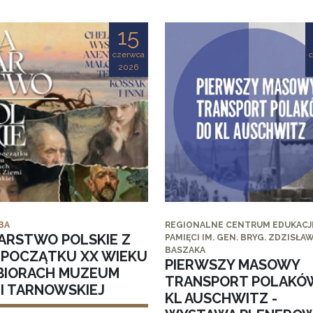
15
czerwca
2026
BA
REGIONALNE CENTRUM EDUKACJI
ARSTWO POLSKIE Z
PAMIĘCI IM. GEN. BRYG. ZDZISŁA
BASZAKA
I POCZĄTKU XX WIEKU
PIERWSZY MASOWY
BIORACH MUZEUM
TRANSPORT POLAKÓ
MI TARNOWSKIEJ
KL AUSCHWITZ -