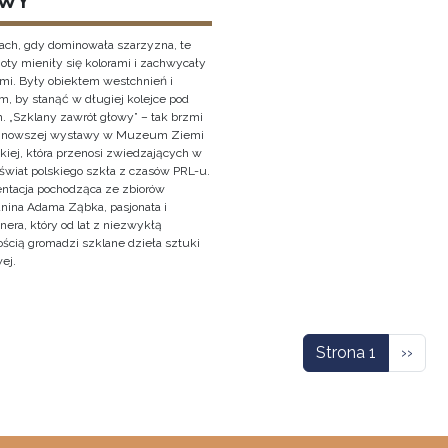
WY
ach, gdy dominowała szarzyzna, te
oty mieniły się kolorami i zachwycały
ami. Były obiektem westchnień i
, by stanąć w długiej kolejce pod
. „Szklany zawrót głowy” – tak brzmi
ajnowszej wystawy w Muzeum Ziemi
kiej, która przenosi zwiedzających w
świat polskiego szkła z czasów PRL-u.
entacja pochodząca ze zbiorów
anina Adama Ząbka, pasjonata i
nera, który od lat z niezwykłą
ością gromadzi szklane dzieła sztuki
ej.
icowanie
Nastę
Strona 1
››