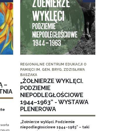
REGIONALNE CENTRUM EDUKACJI O
PAMIĘCI IM. GEN. BRYG. ZDZISŁAWA
BASZAKA
„ŻOŁNIERZE WYKLĘCI.
Ą –
PODZIEMIE
TNIA
NIEPODLEGŁOŚCIOWE
1944–1963” - WYSTAWA
PLENEROWA
fie
„Żołnierze wyklęci. Podziemie
twarta
niepodległościowe 1944–1963” – taki
Muzeum