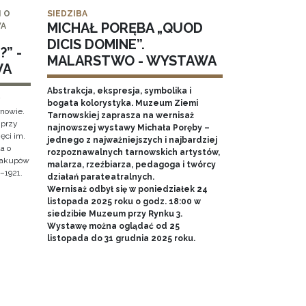
 O
SIEDZIBA
MICHAŁ PORĘBA „QUOD
WA
DICIS DOMINE”.
” -
MALARSTWO - WYSTAWA
WA
Abstrakcja, ekspresja, symbolika i
y
bogata kolorystyka. Muzeum Ziemi
rnowie.
Tarnowskiej zaprasza na wernisaż
 przy
najnowszej wystawy Michała Poręby –
ęci im.
jednego z najważniejszych i najbardziej
a o
rozpoznawalnych tarnowskich artystów,
 Zakupów
malarza, rzeźbiarza, pedagoga i twórcy
–1921.
działań parateatralnych.
Wernisaż odbył się w poniedziałek 24
listopada 2025 roku o godz. 18:00 w
siedzibie Muzeum przy Rynku 3.
Wystawę można oglądać od 25
listopada do 31 grudnia 2025 roku.