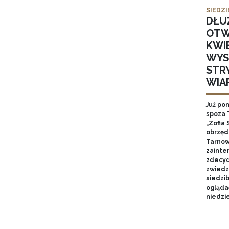
SIEDZI
DŁU
OTW
KWI
WYS
STR
WIA
Już po
spoza 
„Zofia 
obrzęd
Tarnow
zainte
zdecyd
zwiedz
siedzi
ogląda
niedzie