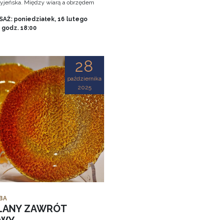
tryjeńska. Między wiarą a obrzędem
AŻ: poniedziałek, 16 lutego
, godz. 18:00
28
października
2025
BA
LANY ZAWRÓT