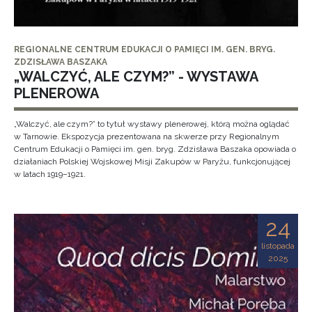
REGIONALNE CENTRUM EDUKACJI O PAMIĘCI IM. GEN. BRYG.
ZDZISŁAWA BASZAKA
„WALCZYĆ, ALE CZYM?” - WYSTAWA
PLENEROWA
„Walczyć, ale czym?” to tytuł wystawy plenerowej, którą można oglądać
w Tarnowie. Ekspozycja prezentowana na skwerze przy Regionalnym
Centrum Edukacji o Pamięci im. gen. bryg. Zdzisława Baszaka opowiada o
działaniach Polskiej Wojskowej Misji Zakupów w Paryżu, funkcjonującej
w latach 1919–1921.
24
listopada
2025