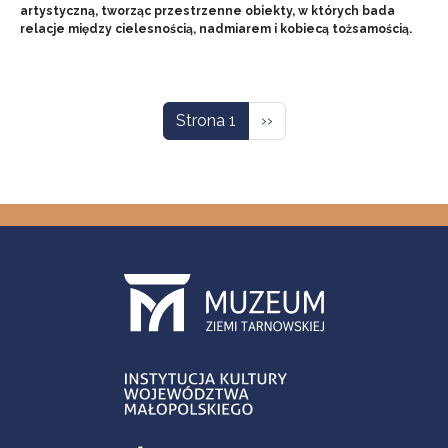
artystyczną, tworząc przestrzenne obiekty, w których bada
relacje między cielesnością, nadmiarem i kobiecą tożsamością.
Stronicowanie
Następna strona
Strona 1
››