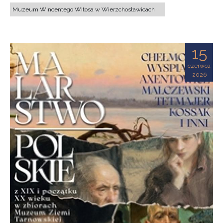
Muzeum Wincentego Witosa w Wierzchosławicach
15
czerwca
2026