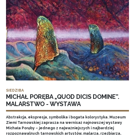
SIEDZIBA
MICHAŁ PORĘBA „QUOD DICIS DOMINE”.
MALARSTWO - WYSTAWA
Abstrakcja, ekspresja, symbolika i bogata kolorystyka. Muzeum
Ziemi Tarnowskiej zaprasza na wernisaż najnowszej wystawy
Michała Poręby – jednego z najważniejszych i najbardziej
rozpoznawalnych tarnowskich artystów, malarza, rzeźbiarza,