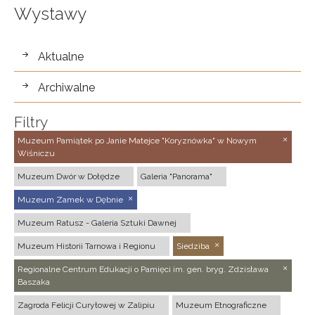
Wystawy
wystawy
Aktualne
Archiwalne
Filtry
Muzeum Pamiątek po Janie Matejce "Koryznówka" w Nowym
Wiśniczu
Muzeum Dwór w Dołędze
Galeria "Panorama"
Muzeum Zamek w Dębnie
Muzeum Ratusz - Galeria Sztuki Dawnej
Muzeum Historii Tarnowa i Regionu
Siedziba
Regionalne Centrum Edukacji o Pamięci im. gen. bryg. Zdzisława
Baszaka
Zagroda Felicji Curyłowej w Zalipiu
Muzeum Etnograficzne