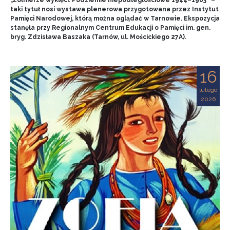
„Żołnierze wyklęci. Podziemie niepodległościowe 1944–1963” –
taki tytuł nosi wystawa plenerowa przygotowana przez Instytut
Pamięci Narodowej, którą można oglądać w Tarnowie. Ekspozycja
stanęła przy Regionalnym Centrum Edukacji o Pamięci im. gen.
bryg. Zdzisława Baszaka (Tarnów, ul. Mościckiego 27A).
16
lutego
2026