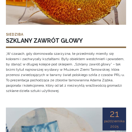
SIEDZIBA
SZKLANY ZAWRÓT GŁOWY
„W czasach, gdy dominowała szarzyzna, te przedmioty mieniły się
kolorami i zachwycały kształtami. Były obiektem westchnień i powodem,
by stanąć w długiej kolejce pod sklepem. „Szklany zawrót głowy” – tak
brzmi tytuł najnowszej wystawy w Muzeum Ziemi Tarnowskiej, która
przenosi zwiedzających w barwny świat polskiego szkła z czasów PRL-u.
To prezentacja pochodząca ze zbiorów tarnowianina Adama Ząbka,
pasjonata i kolekcjonera, który od lat z niezwykłą wrażliwością gromadzi
szklane dzieła sztuki użytkowej.
21
października
2025