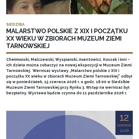
SIEDZIBA
MALARSTWO POLSKIE Z XIX I POCZĄTKU
XX WIEKU W ZBIORACH MUZEUM ZIEMI
TARNOWSKIEJ
Chełmoński, Malczewski, Wyspiański, Axentowicz, Kossak i inni –
ich dzieła można zobaczyć na nowej ekspozycji w Muzeum Ziemi
Tarnowskiej. Wernisaż wystawy „Malarstwo polskie z XIX i
początku XX wieku w zbiorach Muzeum Ziemi Tarnowskiej” odbył
się w poniedziałek, 15 czerwca 2026 r. o godz. 18:00 w Siedzibie
Muzeum Ziemi Tarnowskiej przy Rynku 3. Wstęp na wernisaż był
bezpłatny. Wystawa będzie czynna do 11 października 2026 r.
12
czerwca
2026