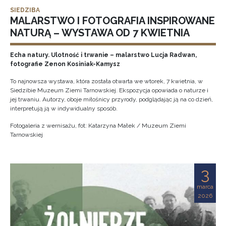
SIEDZIBA
MALARSTWO I FOTOGRAFIA INSPIROWANE
NATURĄ – WYSTAWA OD 7 KWIETNIA
Echa natury. Ulotność i trwanie – malarstwo Lucja Radwan,
fotografie Zenon Kosiniak-Kamysz
To najnowsza wystawa, która została otwarta we wtorek, 7 kwietnia, w
Siedzibie Muzeum Ziemi Tarnowskiej. Ekspozycja opowiada o naturze i
jej trwaniu. Autorzy, oboje miłośnicy przyrody, podglądając ją na co dzień,
interpretują ją w indywidualny sposób.
Fotogaleria z wernisażu, fot: Katarzyna Małek / Muzeum Ziemi
Tarnowskiej
3
marca
2026