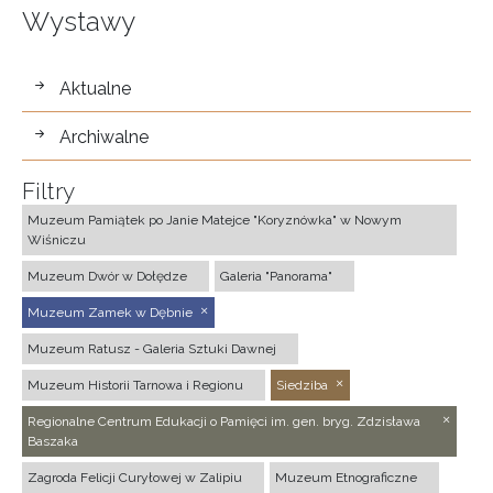
Wystawy
wystawy
Aktualne
Archiwalne
Filtry
Muzeum Pamiątek po Janie Matejce "Koryznówka" w Nowym
Wiśniczu
Muzeum Dwór w Dołędze
Galeria "Panorama"
Muzeum Zamek w Dębnie
Muzeum Ratusz - Galeria Sztuki Dawnej
Muzeum Historii Tarnowa i Regionu
Siedziba
Regionalne Centrum Edukacji o Pamięci im. gen. bryg. Zdzisława
Baszaka
Zagroda Felicji Curyłowej w Zalipiu
Muzeum Etnograficzne