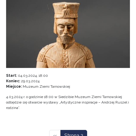
Start:
04.03.2024, 18:00
Koniec:
29.03.2024
Miejsce:
Muzeum Ziemi Tarnowskiej
4.03.2024 r. o godzinie 18:00 w Siedzibie Muzeum Ziemi Tarnowskiej
odbędzie się otwarcie wystawy „Artystyczne inspiracje – Andrzej Ruszel i
rodzina”.
Stronicowanie
Poprzednia strona
‹‹
Strona 3