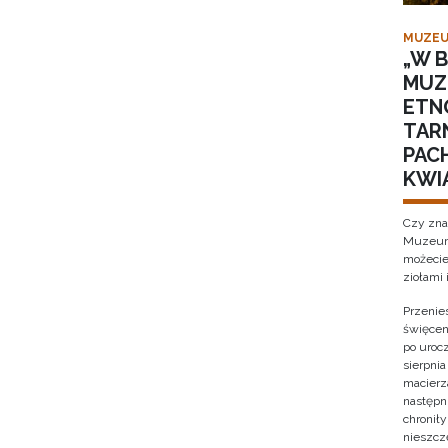
MUZEU
„W B
MUZ
ETN
TAR
PACH
KWI
Czy zna
Muzeum 
możecie
ziołami 
Przenies
święcen
po urocz
sierpnia
macierz
następni
chronił
nieszcz