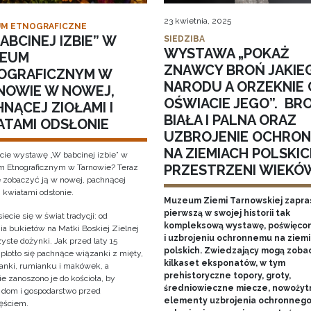
23 kwietnia, 2025
M ETNOGRAFICZNE
ABCINEJ IZBIE” W
SIEDZIBA
WYSTAWA „POKAŻ
EUM
ZNAWCY BROŃ JAKIE
OGRAFICZNYM W
NARODU A ORZEKNIE 
NOWIE W NOWEJ,
OŚWIACIE JEGO”. BR
NĄCEJ ZIOŁAMI I
BIAŁA I PALNA ORAZ
ATAMI ODSŁONIE
UZBROJENIE OCHRO
NA ZIEMIACH POLSKIC
cie wystawę „W babcinej izbie” w
PRZESTRZENI WIEKÓ
Etnograficznym w Tarnowie? Teraz
 zobaczyć ją w nowej, pachnącej
i kwiatami odsłonie.
Muzeum Ziemi Tarnowskiej zapra
pierwszą w swojej historii tak
iecie się w świat tradycji: od
kompleksową wystawę, poświęcon
ia bukietów na Matki Boskiej Zielnej
i uzbrojeniu ochronnemu na ziem
yste dożynki. Jak przed laty 15
polskich. Zwiedzający mogą zoba
 plotło się pachnące wiązanki z mięty,
kilkaset eksponatów, w tym
anki, rumianku i makówek, a
prehistoryczne topory, groty,
e zanoszono je do kościoła, by
średniowieczne miecze, nowożyt
y dom i gospodarstwo przed
elementy uzbrojenia ochronnego
ęściem.