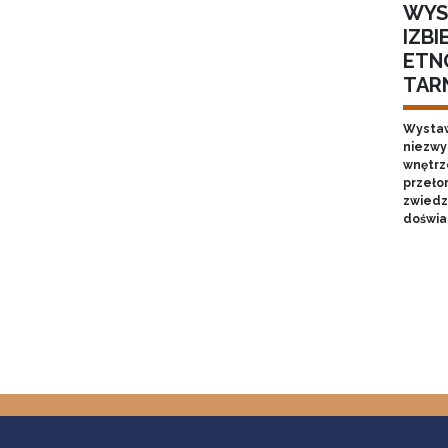
WYS
IZB
ETN
TAR
Wystaw
niezwy
wnętrze
przełom
zwiedz
doświa
Stron