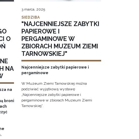
3 marca, 2025
SIEDZIBA
"NAJCENNIEJSZE ZABYTKI
GO
PAPIEROWE I
CI O
PERGAMINOWE W
OŃ
ZBIORACH MUZEUM ZIEMI
TARNOWSKIEJ"
NNE
H NA
Najcenniejsze zabytki papierowe i
pergaminowe
W
W Muzeum Ziemi Tarnowskiej można
podziwiać wyjątkową wystawę
sza na
„Najcenniejsze zabytki papierowe i
pergaminowe w zbiorach Muzeum Ziemi
ą broni
Tarnowskiej”.
iach
czyć
ne
,