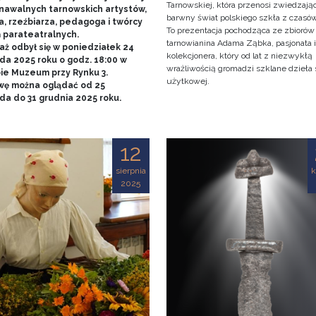
Tarnowskiej, która przenosi zwiedzaj
nawalnych tarnowskich artystów,
barwny świat polskiego szkła z czasó
a, rzeźbiarza, pedagoga i twórcy
To prezentacja pochodząca ze zbiorów
ń parateatralnych.
tarnowianina Adama Ząbka, pasjonata i
aż odbył się w poniedziałek 24
kolekcjonera, który od lat z niezwykłą
da 2025 roku o godz. 18:00 w
wrażliwością gromadzi szklane dzieła 
bie Muzeum przy Rynku 3.
użytkowej.
ę można oglądać od 25
ada do 31 grudnia 2025 roku.
12
sierpnia
k
2025