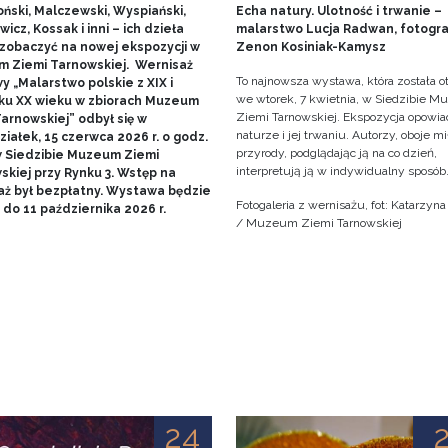
ński, Malczewski, Wyspiański,
Echa natury. Ulotność i trwanie –
icz, Kossak i inni – ich dzieła
malarstwo Lucja Radwan, fotogra
zobaczyć na nowej ekspozycji w
Zenon Kosiniak-Kamysz
 Ziemi Tarnowskiej. Wernisaż
To najnowsza wystawa, która została o
 „Malarstwo polskie z XIX i
we wtorek, 7 kwietnia, w Siedzibie 
ku XX wieku w zbiorach Muzeum
Ziemi Tarnowskiej. Ekspozycja opowia
arnowskiej” odbył się w
naturze i jej trwaniu. Autorzy, oboje m
iałek, 15 czerwca 2026 r. o godz.
przyrody, podglądając ją na co dzień,
w Siedzibie Muzeum Ziemi
interpretują ją w indywidualny sposób
skiej przy Rynku 3. Wstęp na
aż był bezpłatny. Wystawa będzie
Fotogaleria z wernisażu, fot: Katarzyn
do 11 października 2026 r.
/ Muzeum Ziemi Tarnowskiej
24