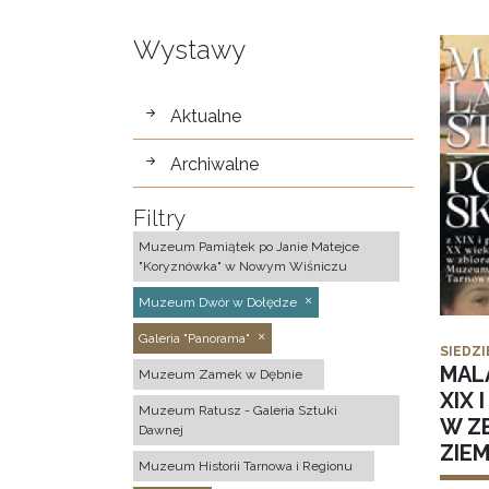
Wystawy
wystawy
Aktualne
Archiwalne
Filtry
Muzeum Pamiątek po Janie Matejce
"Koryznówka" w Nowym Wiśniczu
Muzeum Dwór w Dołędze
Galeria "Panorama"
SIEDZI
MAL
Muzeum Zamek w Dębnie
XIX 
Muzeum Ratusz - Galeria Sztuki
W Z
Dawnej
ZIE
Muzeum Historii Tarnowa i Regionu