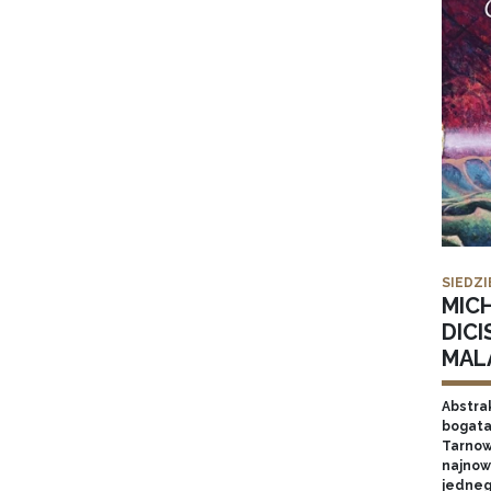
SIEDZI
MIC
DICI
MAL
Abstrak
bogata
Tarnow
najnow
jednego