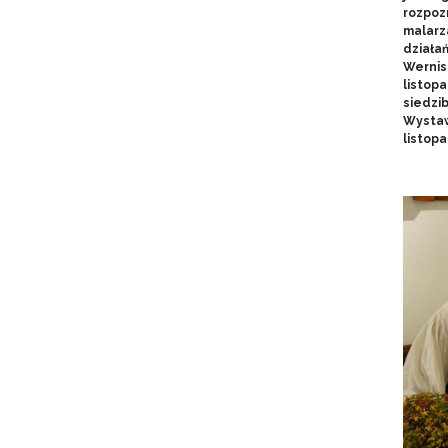
rozpoz
malarz
działa
Wernis
listopa
siedzi
Wystaw
listop