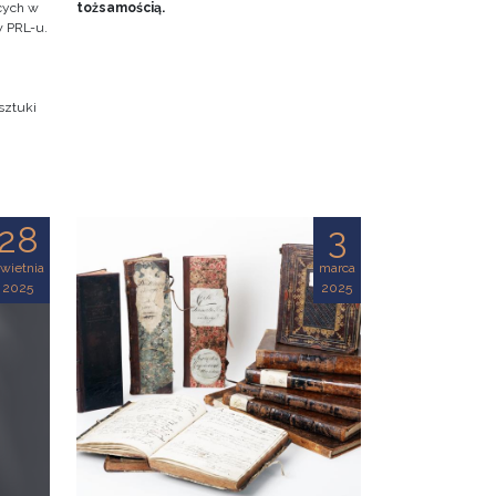
ących w
tożsamością.
w PRL-u.
sztuki
28
3
wietnia
marca
2025
2025