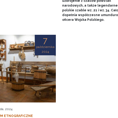
uzbrojenie z czasów powstań
narodowych, a także legendarne
polskie szable wz. 21 i wz. 34. Cał
dopełnia współczesne umundur
oficera Wojska Polskiego.
7
października
2024
ada, 2024
M ETNOGRAFICZNE