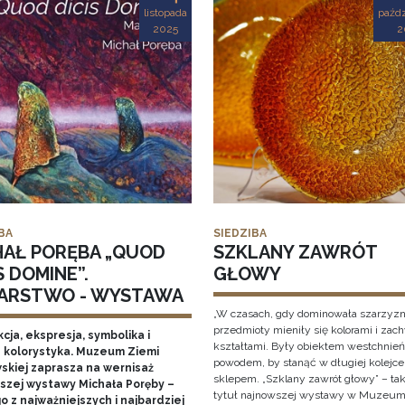
listopada
paźdz
2025
2
BA
SIEDZIBA
HAŁ PORĘBA „QUOD
SZKLANY ZAWRÓT
S DOMINE”.
GŁOWY
ARSTWO - WYSTAWA
„W czasach, gdy dominowała szarzyzn
przedmioty mieniły się kolorami i zac
cja, ekspresja, symbolika i
kształtami. Były obiektem westchnień
 kolorystyka. Muzeum Ziemi
powodem, by stanąć w długiej kolejce
skiej zaprasza na wernisaż
sklepem. „Szklany zawrót głowy” – ta
szej wystawy Michała Poręby –
tytuł najnowszej wystawy w Muzeum
 z najważniejszych i najbardziej