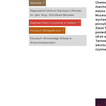
Chełmo
Siedziba
Axentow
Regionalne Centrum Edukacji o Pamięci
można 
im. gen. bryg. Zdzisława Baszaka
Muzeum
wystawy
Zagroda Felicji Curyłowej w Zalipiu
począt
Ziemi T
Muzeum Etnograficzne
poniedz
18:00 
Muzeum Wincentego Witosa w
Tarnow
Wierzchosławicach
wernis
czynna 