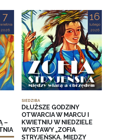
7
16
wietnia
lutego
2026
2026
SIEDZIBA
DŁUŻSZE GODZINY
OTWARCIA W MARCU I
Ą –
KWIETNIU W NIEDZIELE
TNIA
WYSTAWY „ZOFIA
STRYJEŃSKA. MIĘDZY