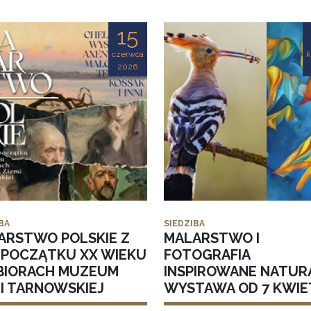
15
czerwca
k
2026
BA
SIEDZIBA
ARSTWO POLSKIE Z
MALARSTWO I
I POCZĄTKU XX WIEKU
FOTOGRAFIA
BIORACH MUZEUM
INSPIROWANE NATUR
MI TARNOWSKIEJ
WYSTAWA OD 7 KWIE