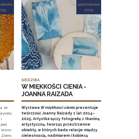
iernika
października
025
2025
SIEDZIBA
W MIĘKKOŚCI CIENIA -
JOANNA RAIZADA
a, te
Wystawa
W miękkości cienia
prezentuje
hwycały
twórczość Joanny Raizady z lat 2014–
 i
2025. Artystka łączy fotografię z tkaniną
 pod
artystyczną, tworząc przestrzenne
k brzmi
obiekty, w których bada relacje między
 Ziemi
cielesnością, nadmiarem i kobiecą