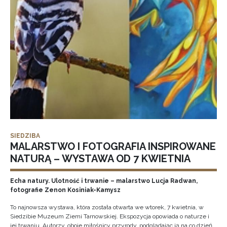
SIEDZIBA
MALARSTWO I FOTOGRAFIA INSPIROWANE
NATURĄ – WYSTAWA OD 7 KWIETNIA
Echa natury. Ulotność i trwanie – malarstwo Lucja Radwan,
fotografie Zenon Kosiniak-Kamysz
To najnowsza wystawa, która została otwarta we wtorek, 7 kwietnia, w
Siedzibie Muzeum Ziemi Tarnowskiej. Ekspozycja opowiada o naturze i
jej trwaniu. Autorzy, oboje miłośnicy przyrody, podglądając ją na co dzień,