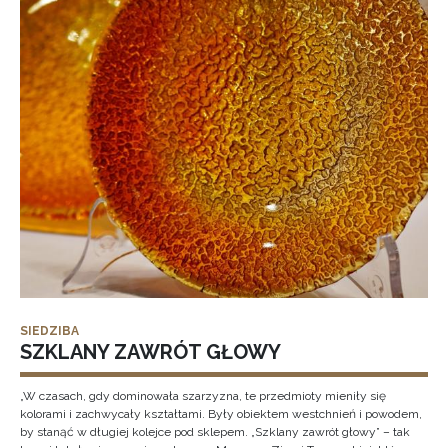
SIEDZIBA
SZKLANY ZAWRÓT GŁOWY
„W czasach, gdy dominowała szarzyzna, te przedmioty mieniły się
kolorami i zachwycały kształtami. Były obiektem westchnień i powodem,
by stanąć w długiej kolejce pod sklepem. „Szklany zawrót głowy” – tak