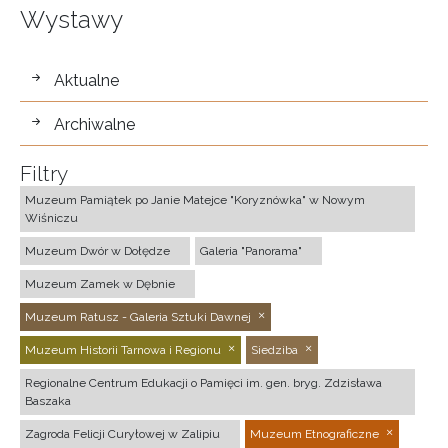
Wystawy
wystawy
Aktualne
Archiwalne
Filtry
Muzeum Pamiątek po Janie Matejce "Koryznówka" w Nowym
Wiśniczu
Muzeum Dwór w Dołędze
Galeria "Panorama"
Muzeum Zamek w Dębnie
Muzeum Ratusz - Galeria Sztuki Dawnej
Muzeum Historii Tarnowa i Regionu
Siedziba
Regionalne Centrum Edukacji o Pamięci im. gen. bryg. Zdzisława
Baszaka
Zagroda Felicji Curyłowej w Zalipiu
Muzeum Etnograficzne