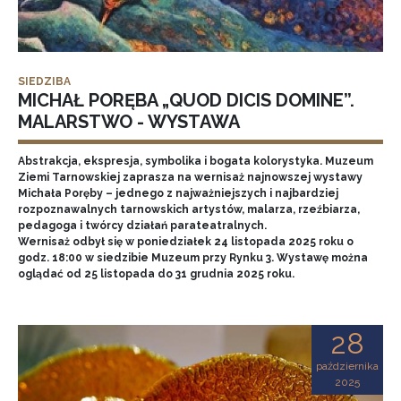
SIEDZIBA
MICHAŁ PORĘBA „QUOD DICIS DOMINE”.
MALARSTWO - WYSTAWA
Abstrakcja, ekspresja, symbolika i bogata kolorystyka. Muzeum
Ziemi Tarnowskiej zaprasza na wernisaż najnowszej wystawy
Michała Poręby – jednego z najważniejszych i najbardziej
rozpoznawalnych tarnowskich artystów, malarza, rzeźbiarza,
pedagoga i twórcy działań parateatralnych.
Wernisaż odbył się w poniedziałek 24 listopada 2025 roku o
godz. 18:00 w siedzibie Muzeum przy Rynku 3. Wystawę można
oglądać od 25 listopada do 31 grudnia 2025 roku.
28
października
2025