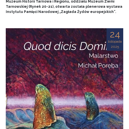
Muzeum Historii Tarnowa i Regionu, oddziału Muzeum Ziemi
Tarnowskiej (Rynek 20-21), otwarta została plenerowa wystawa
Instytutu Pamięci Narodowej „Zagłada Żydów europejskich”.
24
listopada
2025