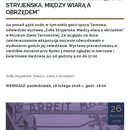
STRYJEŃSKA. MIĘDZY WIARĄ A
OBRZĘDEM”
Już ponad 4500 osób, w tym wielu gości spoza Tarnowa,
odwiedziło wystawę „Zofia Stryjeńska. Między wiarą a obrzędem”
w Muzeum Ziemi Tarnowskiej. Ze względu na duże
zainteresowanie ekspozycją muzeum zdecydowało o
wydłużeniu godzin jej zwiedzania. Wystawę prezentowaną w
siedzibie muzeum przy Rynku 3 można oglądać w marcowe i
kwietniowe niedziele już od godziny 9.00 do 17.00.
Zofia Stryjeńska. Między wiarą a obrzędem
WERNISAŻ: poniedziałek, 16 lutego 2026 r., godz. 18:00
26
stycznia
2026