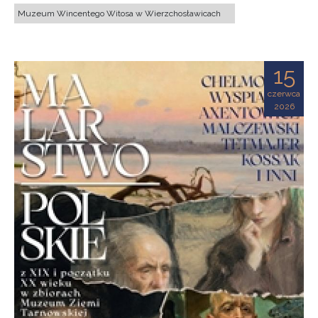
Muzeum Wincentego Witosa w Wierzchosławicach
15
czerwca
2026