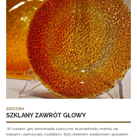
SIEDZIBA
SZKLANY ZAWRÓT GŁOWY
„W czasach, gdy dominowała szarzyzna, te przedmioty mieniły się
kolorami i zachwycały kształtami. Były obiektem westchnień i powodem,