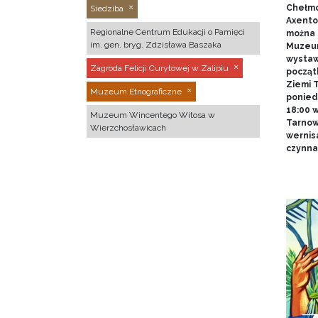
Chełmo
Siedziba
Axentow
Regionalne Centrum Edukacji o Pamięci
można 
im. gen. bryg. Zdzisława Baszaka
Muzeum
wystawy
Zagroda Felicji Curyłowej w Zalipiu
począt
Ziemi T
Muzeum Etnograficzne
poniedz
18:00 
Muzeum Wincentego Witosa w
Tarnow
Wierzchosławicach
wernis
czynna 