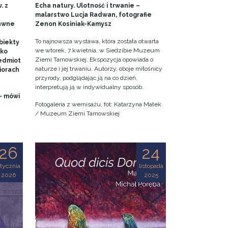
. z
Echa natury. Ulotność i trwanie –
malarstwo Lucja Radwan, fotografie
dawne
Zenon Kosiniak-Kamysz
To najnowsza wystawa, która została otwarta
biekty
we wtorek, 7 kwietnia, w Siedzibie Muzeum
ako
Ziemi Tarnowskiej. Ekspozycja opowiada o
edmiot
naturze i jej trwaniu. Autorzy, oboje miłośnicy
iorach
przyrody, podglądając ją na co dzień,
interpretują ją w indywidualny sposób.
- mówi
Fotogaleria z wernisażu, fot: Katarzyna Małek
/ Muzeum Ziemi Tarnowskiej
26
24
tycznia
listopada
2026
2025