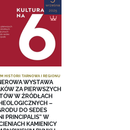
września
2025
M HISTORII TARNOWA I REGIONU
NEROWA WYSTAWA
AKÓW ZA PIERWSZYCH
STÓW W ŹRÓDŁACH
HEOLOGICZNYCH –
GRODU DO SEDES
I PRINCIPALIS” W
CIENIACH KAMIENICY