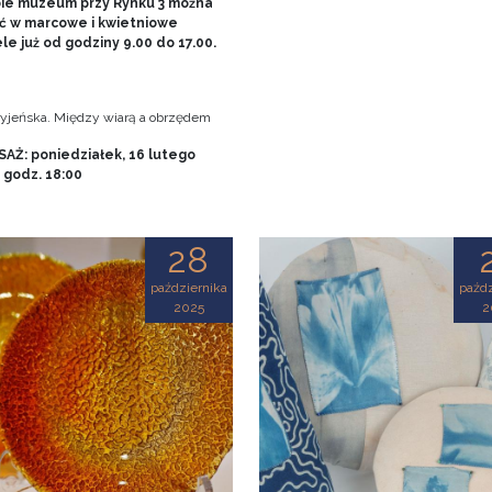
bie muzeum przy Rynku 3 można
ć w marcowe i kwietniowe
le już od godziny 9.00 do 17.00.
tryjeńska. Między wiarą a obrzędem
AŻ: poniedziałek, 16 lutego
, godz. 18:00
28
października
paźdz
2025
2