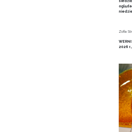
siedzi
ogląda
niedzie
Zofia S
WERNIS
2026 r.