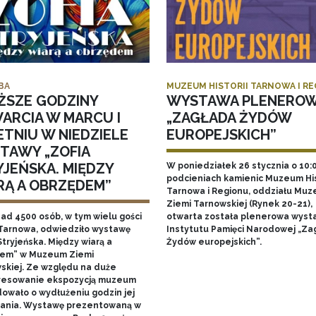
BA
MUZEUM HISTORII TARNOWA I R
ŻSZE GODZINY
WYSTAWA PLENERO
ARCIA W MARCU I
„ZAGŁADA ŻYDÓW
ETNIU W NIEDZIELE
EUROPEJSKICH”
TAWY „ZOFIA
YJEŃSKA. MIĘDZY
W poniedziałek 26 stycznia o 10:
podcieniach kamienic Muzeum His
RĄ A OBRZĘDEM”
Tarnowa i Regionu, oddziału Mu
Ziemi Tarnowskiej (Rynek 20-21),
nad 4500 osób, w tym wielu gości
otwarta została plenerowa wyst
Tarnowa, odwiedziło wystawę
Instytutu Pamięci Narodowej „Za
Stryjeńska. Między wiarą a
Żydów europejskich”.
em” w Muzeum Ziemi
skiej. Ze względu na duże
resowanie ekspozycją muzeum
owało o wydłużeniu godzin jej
ania. Wystawę prezentowaną w