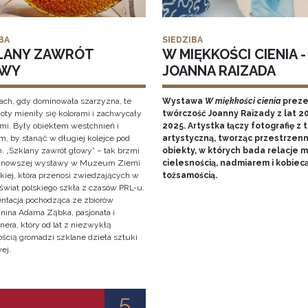
BA
SIEDZIBA
LANY ZAWRÓT
W MIĘKKOŚCI CIENIA -
WY
JOANNA RAIZADA
ach, gdy dominowała szarzyzna, te
Wystawa
W miękkości cienia
preze
oty mieniły się kolorami i zachwycały
twórczość Joanny Raizady z lat 2
ami. Były obiektem westchnień i
2025. Artystka łączy fotografię z 
, by stanąć w długiej kolejce pod
artystyczną, tworząc przestrzen
. „Szklany zawrót głowy” – tak brzmi
obiekty, w których bada relacje 
ajnowszej wystawy w Muzeum Ziemi
cielesnością, nadmiarem i kobiec
kiej, która przenosi zwiedzających w
tożsamością.
świat polskiego szkła z czasów PRL-u.
entacja pochodząca ze zbiorów
anina Adama Ząbka, pasjonata i
nera, który od lat z niezwykłą
ością gromadzi szklane dzieła sztuki
ej.
5