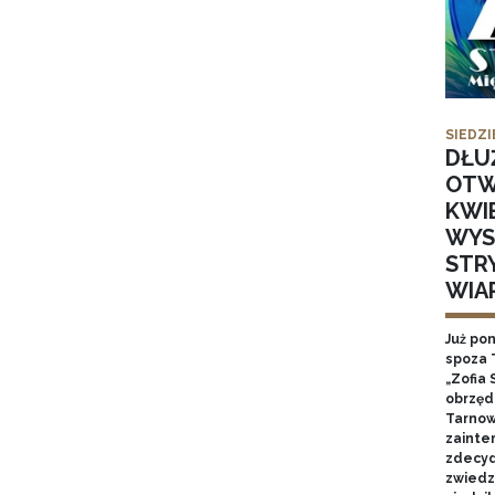
SIEDZI
DŁU
OTW
KWI
WYS
STR
WIA
Już po
spoza 
„Zofia 
obrzęd
Tarnow
zainte
zdecyd
zwiedz