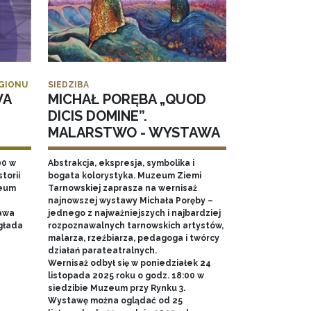
EGIONU
SIEDZIBA
WA
MICHAŁ PORĘBA „QUOD
DICIS DOMINE”.
MALARSTWO - WYSTAWA
00 w
Abstrakcja, ekspresja, symbolika i
torii
bogata kolorystyka. Muzeum Ziemi
zeum
Tarnowskiej zaprasza na wernisaż
najnowszej wystawy Michała Poręby –
awa
jednego z najważniejszych i najbardziej
głada
rozpoznawalnych tarnowskich artystów,
malarza, rzeźbiarza, pedagoga i twórcy
działań parateatralnych.
Wernisaż odbył się w poniedziałek 24
listopada 2025 roku o godz. 18:00 w
siedzibie Muzeum przy Rynku 3.
Wystawę można oglądać od 25