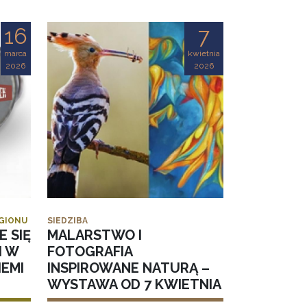
16
7
marca
kwietnia
2026
2026
EGIONU
SIEDZIBA
E SIĘ
MALARSTWO I
I W
FOTOGRAFIA
EMI
INSPIROWANE NATURĄ –
WYSTAWA OD 7 KWIETNIA