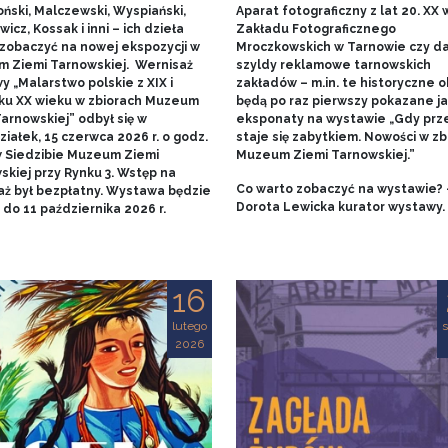
ński, Malczewski, Wyspiański,
Aparat fotograficzny z lat 20. XX w
icz, Kossak i inni – ich dzieła
Zakładu Fotograficznego
zobaczyć na nowej ekspozycji w
Mroczkowskich w Tarnowie czy 
 Ziemi Tarnowskiej. Wernisaż
szyldy reklamowe tarnowskich
 „Malarstwo polskie z XIX i
zakładów – m.in. te historyczne o
ku XX wieku w zbiorach Muzeum
będą po raz pierwszy pokazane j
arnowskiej” odbył się w
eksponaty na wystawie „Gdy prz
iałek, 15 czerwca 2026 r. o godz.
staje się zabytkiem. Nowości w zb
w Siedzibie Muzeum Ziemi
Muzeum Ziemi Tarnowskiej.”
skiej przy Rynku 3. Wstęp na
Co warto zobaczyć na wystawie? 
aż był bezpłatny. Wystawa będzie
Dorota Lewicka kurator wystawy.
do 11 października 2026 r.
16
lutego
s
2026