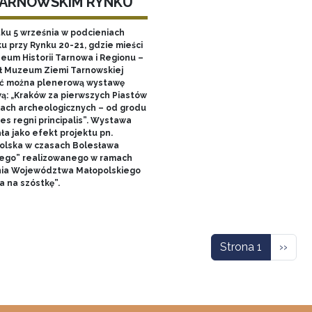
TARNOWSKIM RYNKU
tku 5 września w podcieniach
u przy Rynku 20-21, gdzie mieści
zeum Historii Tarnowa i Regionu –
ł Muzeum Ziemi Tarnowskiej
ć można plenerową wystawę
ą: „Kraków za pierwszych Piastów
łach archeologicznych – od grodu
es regni principalis”. Wystawa
ła jako efekt projektu pn.
olska w czasach Bolesława
ego” realizowanego w ramach
nia Województwa Małopolskiego
a na szóstkę”.
icowanie
Nastę
Strona 1
››