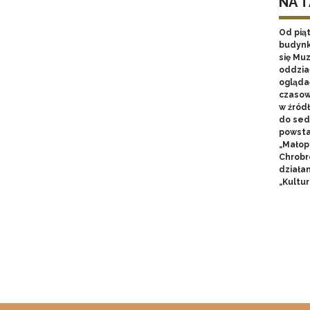
NA 
Od pią
budynk
się Mu
oddzia
ogląda
czasow
w źród
do sed
powsta
„Małop
Chrobr
działa
„Kultur
Stron