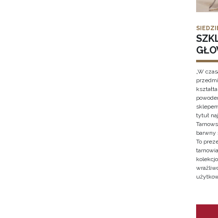
SIEDZI
SZK
GŁO
„W czas
przedmi
kształt
powodem
sklepem
tytuł n
Tarnows
barwny 
To prez
tarnowi
kolekcjo
wrażliw
użytkow