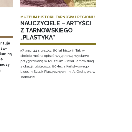
MUZEUM HISTORII TARNOWA I REGIONU
NAUCZYCIELE – ARTYŚCI
Z TARNOWSKIEGO
„PLASTYKA”
ntuje
014–
57 prac. 44 artystów. 80 lat historii. Tak w
tkaniną
skrócie można opisać wyjątkową wystawę
ne
przygotowaną w Muzeum Ziemi Tarnowskiej
między
z okazji jubileuszu 80-lecia Państwowego
ą
Liceum Sztuk Plastycznych im. A. Grottgera w
Tarnowie.