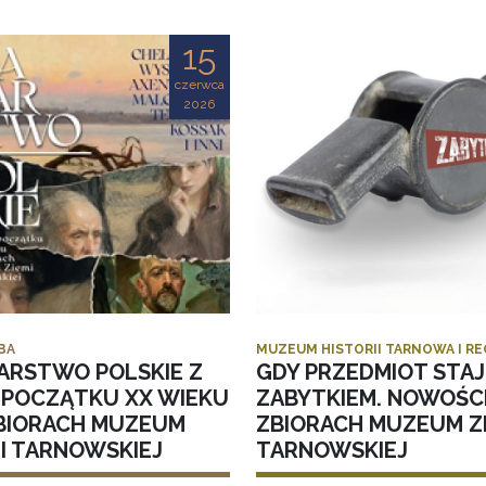
15
czerwca
2026
BA
MUZEUM HISTORII TARNOWA I R
ARSTWO POLSKIE Z
GDY PRZEDMIOT STAJ
I POCZĄTKU XX WIEKU
ZABYTKIEM. NOWOŚC
BIORACH MUZEUM
ZBIORACH MUZEUM ZI
MI TARNOWSKIEJ
TARNOWSKIEJ