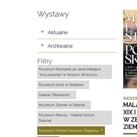
Wystawy
wystawy
Aktualne
Archiwalne
Filtry
Muzeum Pamiątek po Janie Matejce
"Koryznówka" w Nowym Wiśniczu
Muzeum Dwór w Dołędze
Galeria "Panorama"
SIEDZI
MAL
Muzeum Zamek w Dębnie
XIX 
Muzeum Ratusz - Galeria Sztuki
W Z
Dawnej
ZIE
Muzeum Historii Tarnowa i Regionu