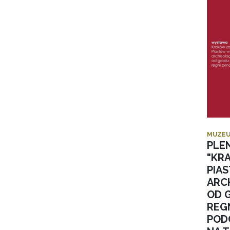
MUZEU
PLE
"KR
PIA
ARC
OD 
REGN
POD