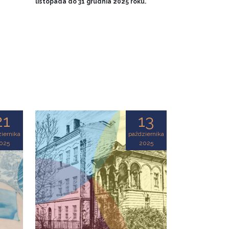
listopada do 31 grudnia 2025 roku.
21
13
iernika
października
025
2025