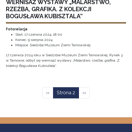
WERNISAŻ WYSTAWY „MALARSTWO,
RZEŹBA, GRAFIKA. Z KOLEKCJI
BOGUSŁAWA KUBISZTALA”
Fotorelacja
Start:
17 czerwca 2024, 18:00
Koniec:
9 sierpnia 2024
Miejsce: Siedziba Muzeum Ziemi Tarnowskiej
17 czerwca 2024 roku w Siedzibie Muzeum Ziemi Tarnowskiej, Rynek 3
w Tarnowie, odbył się wernisaż wystawy „Malarstwo, rzeźba, grafika. Z
kolekcji Bogusława Kubisztala”.
Stronicowanie
Poprzednia strona
Następna strona
‹‹
Strona 2
››