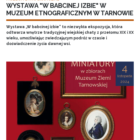
WYSTAWA "W BABCINEJ IZBIE" W
MUZEUM ETNOGRAFICZNYM W TARNOWIE
Wystawa „W babcinej izbie” to niezwykła ekspozycja, która
odtwarza wnętrze tradycyjnej wiejskiej chaty z przełomu XIX i XX
wieku, umożliwiając zwiedzającym podróż w czasie i
doświadczenie życia dawnej wsi.
4
listopada
2024