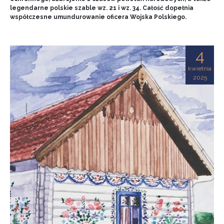
legendarne polskie szable wz. 21 i wz. 34. Całość dopełnia
współczesne umundurowanie oficera Wojska Polskiego.
4
kwietnia
2025