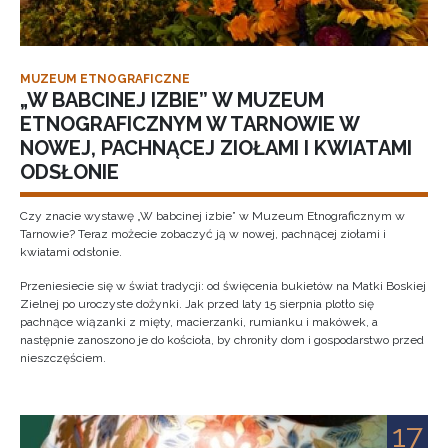
MUZEUM ETNOGRAFICZNE
„W BABCINEJ IZBIE” W MUZEUM
ETNOGRAFICZNYM W TARNOWIE W
NOWEJ, PACHNĄCEJ ZIOŁAMI I KWIATAMI
ODSŁONIE
Czy znacie wystawę „W babcinej izbie” w Muzeum Etnograficznym w
Tarnowie? Teraz możecie zobaczyć ją w nowej, pachnącej ziołami i
kwiatami odsłonie.
Przeniesiecie się w świat tradycji: od święcenia bukietów na Matki Boskiej
Zielnej po uroczyste dożynki. Jak przed laty 15 sierpnia plotło się
pachnące wiązanki z mięty, macierzanki, rumianku i makówek, a
następnie zanoszono je do kościoła, by chroniły dom i gospodarstwo przed
nieszczęściem.
17