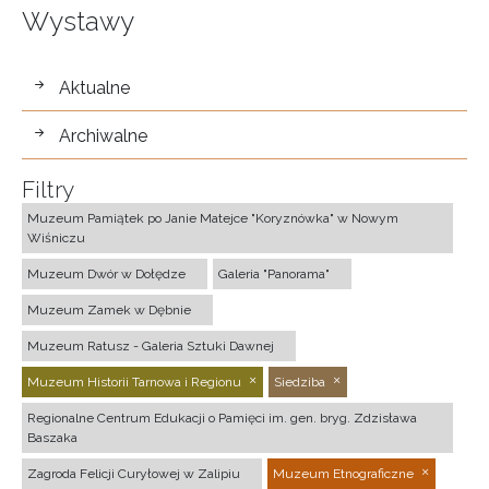
Wystawy
wystawy
Aktualne
Archiwalne
Filtry
Muzeum Pamiątek po Janie Matejce "Koryznówka" w Nowym
Wiśniczu
Muzeum Dwór w Dołędze
Galeria "Panorama"
Muzeum Zamek w Dębnie
Muzeum Ratusz - Galeria Sztuki Dawnej
Muzeum Historii Tarnowa i Regionu
Siedziba
Regionalne Centrum Edukacji o Pamięci im. gen. bryg. Zdzisława
Baszaka
Zagroda Felicji Curyłowej w Zalipiu
Muzeum Etnograficzne