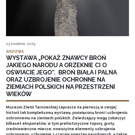
23 kwietnia, 2025
SIEDZIBA
WYSTAWA „POKAŻ ZNAWCY BROŃ
JAKIEGO NARODU A ORZEKNIE CI O
OŚWIACIE JEGO”. BROŃ BIAŁA I PALNA
ORAZ UZBROJENIE OCHRONNE NA
ZIEMIACH POLSKICH NA PRZESTRZENI
WIEKÓW
Muzeum Ziemi Tarnowskiej zaprasza na pierwszą w swojej
historii tak kompleksową wystawę, poświęconą broni i uzbrojeniu
ochronnemu na ziemiach polskich. Zwiedzający mogą zobaczyć
kilkaset eksponatów, w tym prehistoryczne topory, groty,
średniowieczne miecze, nowożytne elementy uzbrojenia
ochronnego, uzbrojenie z czasów powstań narodowych, a także