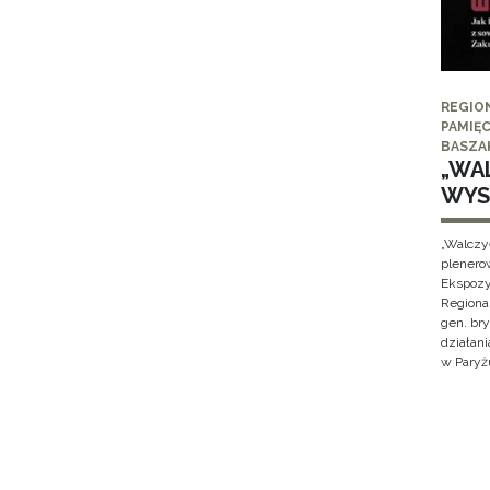
REGIO
PAMIĘC
BASZA
„WAL
WYS
„Walczy
plenero
Ekspozy
Regiona
gen. br
działan
w Paryżu