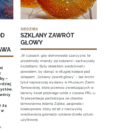
SIEDZIBA
OD
SZKLANY ZAWRÓT
GŁOWY
AWA
„W czasach, gdy dominowała szarzyzna, te
przedmioty mieniły się kolorami i zachwycały
kształtami. Były obiektem westchnień i
mi
powodem, by stanąć w długiej kolejce pod
ż
sklepem. „Szklany zawrót głowy” – tak brzmi
by –
tytuł najnowszej wystawy w Muzeum Ziemi
rdziej
Tarnowskiej, która przenosi zwiedzających w
ystów,
barwny świat polskiego szkła z czasów PRL-u.
twórcy
To prezentacja pochodząca ze zbiorów
tarnowianina Adama Ząbka, pasjonata i
k 24
kolekcjonera, który od lat z niezwykłą
0 w
wrażliwością gromadzi szklane dzieła sztuki
użytkowej.
u.