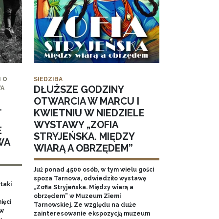
 O
SIEDZIBA
DŁUŻSZE GODZINY
WA
OTWARCIA W MARCU I
.
KWIETNIU W NIEDZIELE
WYSTAWY „ZOFIA
E
STRYJEŃSKA. MIĘDZY
WA
WIARĄ A OBRZĘDEM”
Już ponad 4500 osób, w tym wielu gości
spoza Tarnowa, odwiedziło wystawę
taki
„Zofia Stryjeńska. Między wiarą a
obrzędem” w Muzeum Ziemi
ięci
Tarnowskiej. Ze względu na duże
 w
zainteresowanie ekspozycją muzeum