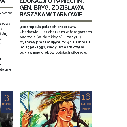
WA
EDUKACJI O PAMIĘCI IM.
GEN. BRYG. ZDZISŁAWA
BASZAKA W TARNOWIE
aków do
em
nerowa
„Nekropolia polskich oficerów w
na
Charkowie-Piatichatkach w fotografiach
 Jej
Andrzeja Świderskiego” – to tytuł
2
wystawy prezentującej zdjęcia autora z
y
lat 1990–1991, kiedy uczestniczył w
odkrywaniu grobów polskich oficerów.
l.
e
łatnie
3
16
marca
lutego
2026
2026