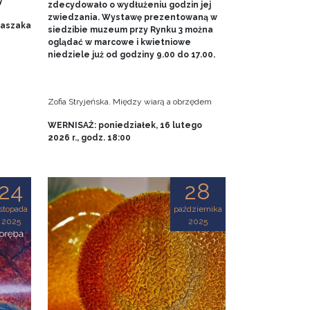
y
zdecydowało o wydłużeniu godzin jej
zwiedzania. Wystawę prezentowaną w
 Baszaka
siedzibie muzeum przy Rynku 3 można
oglądać w marcowe i kwietniowe
niedziele już od godziny 9.00 do 17.00.
Zofia Stryjeńska. Między wiarą a obrzędem
WERNISAŻ: poniedziałek, 16 lutego
2026 r., godz. 18:00
24
28
istopada
października
2025
2025