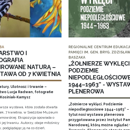
BA
REGIONALNE CENTRUM EDUKACJI
ARSTWO I
PAMIĘCI IM. GEN. BRYG. ZDZISŁA
BASZAKA
OGRAFIA
„ŻOŁNIERZE WYKLĘCI
PIROWANE NATURĄ –
PODZIEMIE
TAWA OD 7 KWIETNIA
NIEPODLEGŁOŚCIOW
1944–1963” - WYSTA
tury. Ulotność i trwanie –
PLENEROWA
two Lucja Radwan, fotografie
Kosiniak-Kamysz
„Żołnierze wyklęci. Podziemie
owsza wystawa, która została otwarta
niepodległościowe 1944–1963” – 
ek, 7 kwietnia, w Siedzibie Muzeum
tytuł nosi wystawa plenerowa
arnowskiej. Ekspozycja opowiada o
przygotowana przez Instytut Pam
i jej trwaniu. Autorzy, oboje miłośnicy
Narodowej, którą można oglądać
, podglądając ją na co dzień,