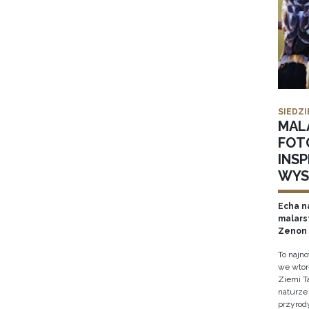
SIEDZI
MAL
FOT
INS
WYS
Echa na
malars
Zenon 
To najn
we wtor
Ziemi T
naturze 
przyrody