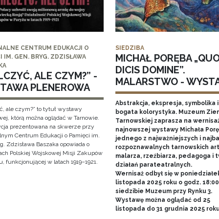
NALNE CENTRUM EDUKACJI O
SIEDZIBA
MICHAŁ PORĘBA „QU
I IM. GEN. BRYG. ZDZISŁAWA
KA
DICIS DOMINE”.
CZYĆ, ALE CZYM?” -
MALARSTWO - WYST
TAWA PLENEROWA
Abstrakcja, ekspresja, symbolika i
ć, ale czym?” to tytuł wystawy
bogata kolorystyka. Muzeum Zie
wej, którą można oglądać w Tarnowie.
Tarnowskiej zaprasza na wernisa
cja prezentowana na skwerze przy
najnowszej wystawy Michała Porę
lnym Centrum Edukacji o Pamięci im.
jednego z najważniejszych i najba
yg. Zdzisława Baszaka opowiada o
rozpoznawalnych tarnowskich art
iach Polskiej Wojskowej Misji Zakupów
malarza, rzeźbiarza, pedagoga i 
, funkcjonującej w latach 1919–1921.
działań parateatralnych.
Wernisaż odbył się w poniedziałe
listopada 2025 roku o godz. 18:0
siedzibie Muzeum przy Rynku 3.
Wystawę można oglądać od 25
listopada do 31 grudnia 2025 rok