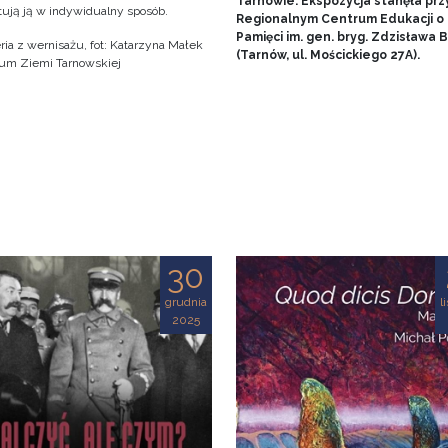
Tarnowie. Ekspozycja stanęła prz
tują ją w indywidualny sposób.
Regionalnym Centrum Edukacji o
Pamięci im. gen. bryg. Zdzisława
ria z wernisażu, fot: Katarzyna Małek
(Tarnów, ul. Mościckiego 27A).
m Ziemi Tarnowskiej
30
grudnia
l
2025