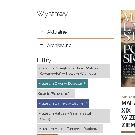
Wystawy
wystawy
Aktualne
Archiwalne
Filtry
Muzeum Pamiątek po Janie Matejce
"Koryznówka" w Nowym Wiśniczu
Muzeum Dwór w Dołędze
Galeria "Panorama"
SIEDZI
MAL
Muzeum Zamek w Dębnie
XIX 
Muzeum Ratusz - Galeria Sztuki
W Z
Dawnej
ZIE
Muzeum Historii Tarnowa i Regionu