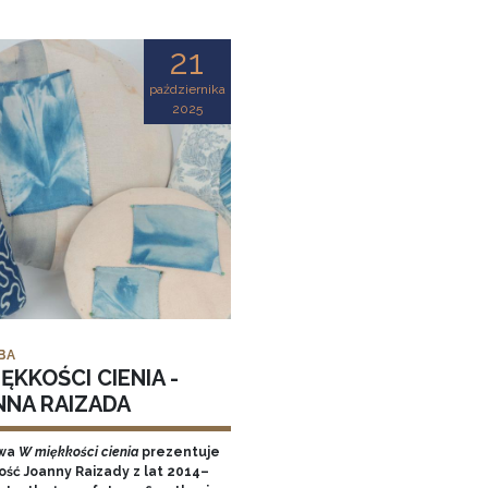
21
października
2025
BA
ĘKKOŚCI CIENIA -
NNA RAIZADA
wa
W miękkości cienia
prezentuje
ość Joanny Raizady z lat 2014–