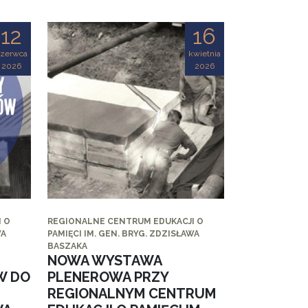
12
16
czerwca
kwietnia
2026
2026
 O
REGIONALNE CENTRUM EDUKACJI O
WA
PAMIĘCI IM. GEN. BRYG. ZDZISŁAWA
BASZAKA
NOWA WYSTAWA
W DO
PLENEROWA PRZY
REGIONALNYM CENTRUM