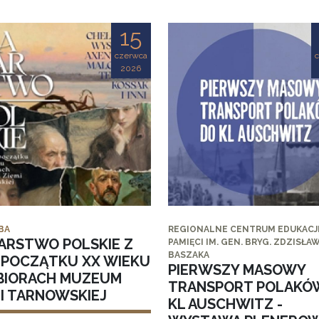
15
czerwca
2026
BA
REGIONALNE CENTRUM EDUKACJI
ARSTWO POLSKIE Z
PAMIĘCI IM. GEN. BRYG. ZDZISŁA
BASZAKA
I POCZĄTKU XX WIEKU
PIERWSZY MASOWY
BIORACH MUZEUM
TRANSPORT POLAKÓ
MI TARNOWSKIEJ
KL AUSCHWITZ -