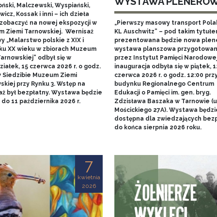
WYSTAWA PLENERO
ński, Malczewski, Wyspiański,
icz, Kossak i inni – ich dzieła
zobaczyć na nowej ekspozycji w
„Pierwszy masowy transport Pol
 Ziemi Tarnowskiej. Wernisaż
KL Auschwitz” – pod takim tytuł
 „Malarstwo polskie z XIX i
prezentowana będzie nowa ple
ku XX wieku w zbiorach Muzeum
wystawa planszowa przygotowa
arnowskiej” odbył się w
przez Instytut Pamięci Narodowej.
iałek, 15 czerwca 2026 r. o godz.
inauguracja odbyła się w piątek, 1
w Siedzibie Muzeum Ziemi
czerwca 2026 r. o godz. 12:00 prz
skiej przy Rynku 3. Wstęp na
budynku Regionalnego Centrum
aż był bezpłatny. Wystawa będzie
Edukacji o Pamięci im. gen. bryg.
do 11 października 2026 r.
Zdzisława Baszaka w Tarnowie (u
Mościckiego 27A). Wystawa będzi
dostępna dla zwiedzających bezp
do końca sierpnia 2026 roku.
7
kwietnia
2026