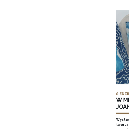
SIEDZI
W MI
JOA
Wysta
twórcz