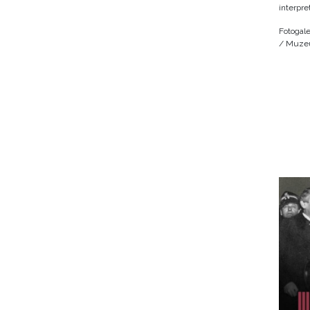
interpre
Fotogale
/ Muzeu