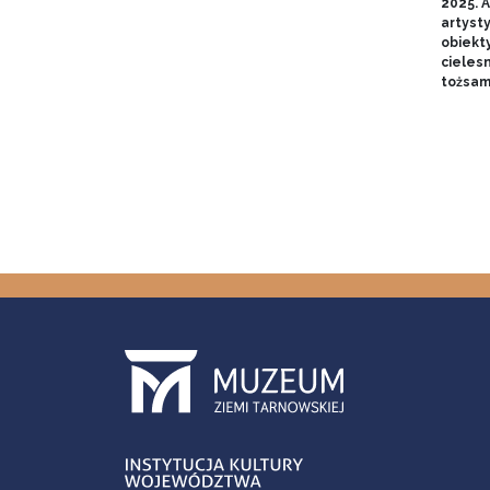
2025. A
artyst
obiekt
cieles
tożsam
Stron