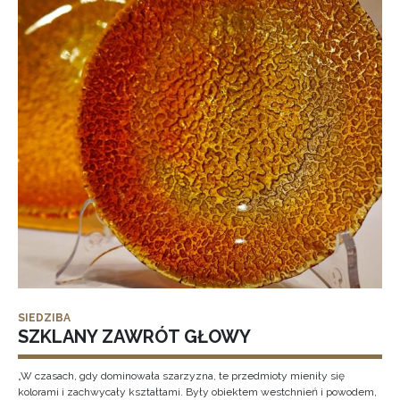
SIEDZIBA
SZKLANY ZAWRÓT GŁOWY
„W czasach, gdy dominowała szarzyzna, te przedmioty mieniły się
kolorami i zachwycały kształtami. Były obiektem westchnień i powodem,