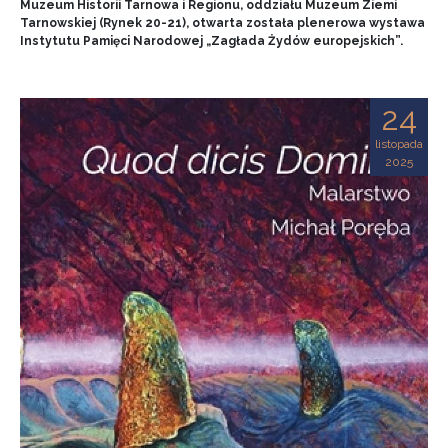
Muzeum Historii Tarnowa i Regionu, oddziału Muzeum Ziemi
Tarnowskiej (Rynek 20-21), otwarta została plenerowa wystawa
Instytutu Pamięci Narodowej „Zagłada Żydów europejskich”.
24
listopada
2025