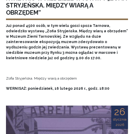
STRYJEŃSKA. MIĘDZY WIARĄ A
OBRZĘDEM”
Już ponad 4500 osób, w tym wielu gości spoza Tarnowa,
odwiedziło wystawę „Zofia Stryjeńska. Między wiarą a obrzędem”
w Muzeum Ziemi Tarnowskiej. Ze względu na duże
zainteresowanie ekspozycją muzeum zdecydowało o
wydłużeniu godzin jej zwiedzania. Wystawę prezentowaną w
siedzibie muzeum przy Rynku 3 można oglądać w marcowe i
kwietniowe niedziele już od godziny 9.00 do 17.00.
Zofia Stryjeńska. Między wiarą a obrzędem
WERNISAŻ: poniedziałek, 16 lutego 2026 r., godz. 18:00
26
stycznia
2026