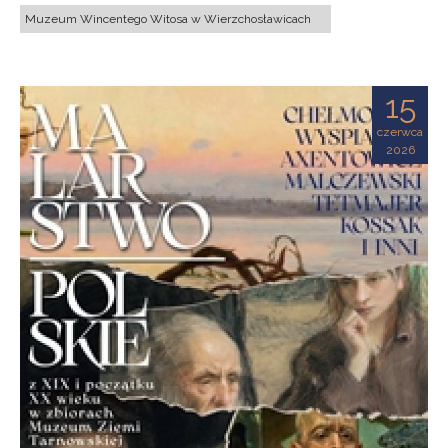
Muzeum Wincentego Witosa w Wierzchosławicach
15
czerwca
2026