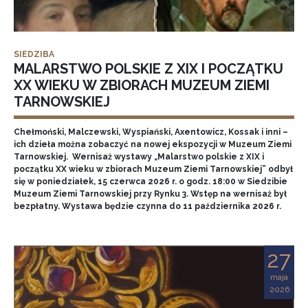
SIEDZIBA
MALARSTWO POLSKIE Z XIX I POCZĄTKU
XX WIEKU W ZBIORACH MUZEUM ZIEMI
TARNOWSKIEJ
Chełmoński, Malczewski, Wyspiański, Axentowicz, Kossak i inni –
ich dzieła można zobaczyć na nowej ekspozycji w Muzeum Ziemi
Tarnowskiej. Wernisaż wystawy „Malarstwo polskie z XIX i
początku XX wieku w zbiorach Muzeum Ziemi Tarnowskiej” odbył
się w poniedziałek, 15 czerwca 2026 r. o godz. 18:00 w Siedzibie
Muzeum Ziemi Tarnowskiej przy Rynku 3. Wstęp na wernisaż był
bezpłatny. Wystawa będzie czynna do 11 października 2026 r.
27
maja
2026