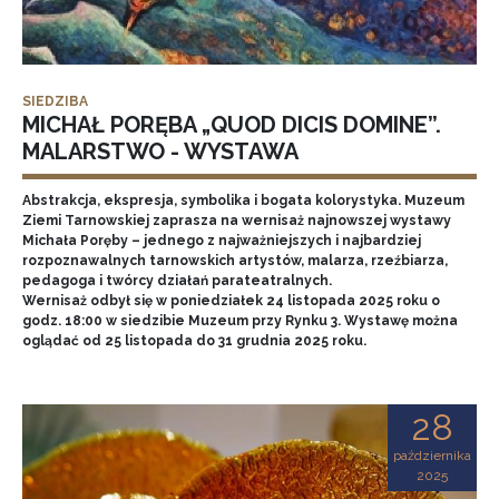
SIEDZIBA
MICHAŁ PORĘBA „QUOD DICIS DOMINE”.
MALARSTWO - WYSTAWA
Abstrakcja, ekspresja, symbolika i bogata kolorystyka. Muzeum
Ziemi Tarnowskiej zaprasza na wernisaż najnowszej wystawy
Michała Poręby – jednego z najważniejszych i najbardziej
rozpoznawalnych tarnowskich artystów, malarza, rzeźbiarza,
pedagoga i twórcy działań parateatralnych.
Wernisaż odbył się w poniedziałek 24 listopada 2025 roku o
godz. 18:00 w siedzibie Muzeum przy Rynku 3. Wystawę można
oglądać od 25 listopada do 31 grudnia 2025 roku.
28
października
2025