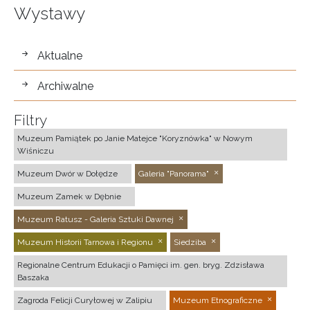
Wystawy
wystawy
Aktualne
Archiwalne
Filtry
Muzeum Pamiątek po Janie Matejce "Koryznówka" w Nowym
Wiśniczu
Muzeum Dwór w Dołędze
Galeria "Panorama"
Muzeum Zamek w Dębnie
Muzeum Ratusz - Galeria Sztuki Dawnej
Muzeum Historii Tarnowa i Regionu
Siedziba
Regionalne Centrum Edukacji o Pamięci im. gen. bryg. Zdzisława
Baszaka
Zagroda Felicji Curyłowej w Zalipiu
Muzeum Etnograficzne