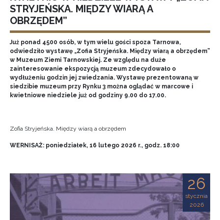
STRYJEŃSKA. MIĘDZY WIARĄ A
OBRZĘDEM”
Już ponad 4500 osób, w tym wielu gości spoza Tarnowa,
odwiedziło wystawę „Zofia Stryjeńska. Między wiarą a obrzędem”
w Muzeum Ziemi Tarnowskiej. Ze względu na duże
zainteresowanie ekspozycją muzeum zdecydowało o
wydłużeniu godzin jej zwiedzania. Wystawę prezentowaną w
siedzibie muzeum przy Rynku 3 można oglądać w marcowe i
kwietniowe niedziele już od godziny 9.00 do 17.00.
Zofia Stryjeńska. Między wiarą a obrzędem
WERNISAŻ: poniedziałek, 16 lutego 2026 r., godz. 18:00
26
stycznia
2026