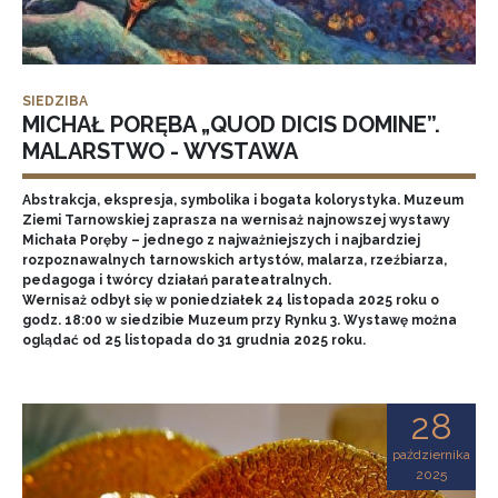
SIEDZIBA
MICHAŁ PORĘBA „QUOD DICIS DOMINE”.
MALARSTWO - WYSTAWA
Abstrakcja, ekspresja, symbolika i bogata kolorystyka. Muzeum
Ziemi Tarnowskiej zaprasza na wernisaż najnowszej wystawy
Michała Poręby – jednego z najważniejszych i najbardziej
rozpoznawalnych tarnowskich artystów, malarza, rzeźbiarza,
pedagoga i twórcy działań parateatralnych.
Wernisaż odbył się w poniedziałek 24 listopada 2025 roku o
godz. 18:00 w siedzibie Muzeum przy Rynku 3. Wystawę można
oglądać od 25 listopada do 31 grudnia 2025 roku.
28
października
2025