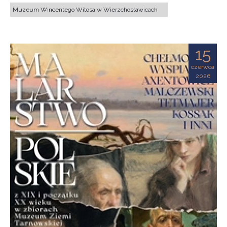
Muzeum Wincentego Witosa w Wierzchosławicach
15
czerwca
2026