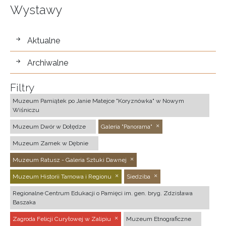
Wystawy
wystawy
Aktualne
Archiwalne
Filtry
Muzeum Pamiątek po Janie Matejce "Koryznówka" w Nowym
Wiśniczu
Muzeum Dwór w Dołędze
Galeria "Panorama"
Muzeum Zamek w Dębnie
Muzeum Ratusz - Galeria Sztuki Dawnej
Muzeum Historii Tarnowa i Regionu
Siedziba
Regionalne Centrum Edukacji o Pamięci im. gen. bryg. Zdzisława
Baszaka
Zagroda Felicji Curyłowej w Zalipiu
Muzeum Etnograficzne