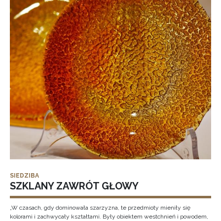
SIEDZIBA
SZKLANY ZAWRÓT GŁOWY
„W czasach, gdy dominowała szarzyzna, te przedmioty mieniły się
kolorami i zachwycały kształtami. Były obiektem westchnień i powodem,