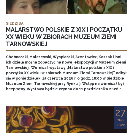
SIEDZIBA
MALARSTWO POLSKIE Z XIX I POCZĄTKU
XX WIEKU W ZBIORACH MUZEUM ZIEMI
TARNOWSKIEJ
Chełmoński, Malczewski, Wyspiański, Axentowicz, Kossak i inni –
ich dzieła można zobaczyć na nowej ekspozycji w Muzeum Ziemi
Tarnowskiej. Wernisaż wystawy „Malarstwo polskie z XIX i
początku XX wieku w zbiorach Muzeum Ziemi Tarnowskiej” odbył
się w poniedziałek, 15 czerwca 2026 r. o godz. 18:00 w Siedzibie
Muzeum Ziemi Tarnowskiej przy Rynku 3. Wstęp na wernisaż był
bezpłatny. Wystawa będzie czynna do 11 października 2026 r.
27
maja
2026