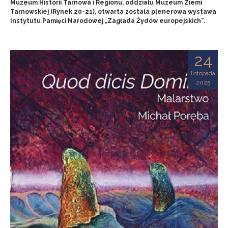
Muzeum Historii Tarnowa i Regionu, oddziału Muzeum Ziemi
Tarnowskiej (Rynek 20-21), otwarta została plenerowa wystawa
Instytutu Pamięci Narodowej „Zagłada Żydów europejskich”.
24
listopada
2025