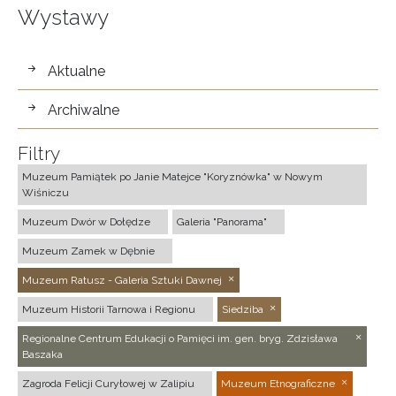
Wystawy
wystawy
Aktualne
Archiwalne
Filtry
Muzeum Pamiątek po Janie Matejce "Koryznówka" w Nowym
Wiśniczu
Muzeum Dwór w Dołędze
Galeria "Panorama"
Muzeum Zamek w Dębnie
Muzeum Ratusz - Galeria Sztuki Dawnej
Muzeum Historii Tarnowa i Regionu
Siedziba
Regionalne Centrum Edukacji o Pamięci im. gen. bryg. Zdzisława
Baszaka
Zagroda Felicji Curyłowej w Zalipiu
Muzeum Etnograficzne