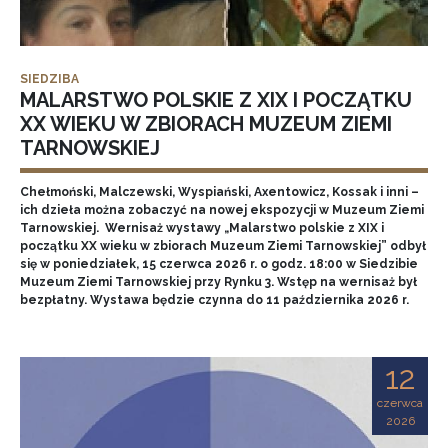
SIEDZIBA
MALARSTWO POLSKIE Z XIX I POCZĄTKU
XX WIEKU W ZBIORACH MUZEUM ZIEMI
TARNOWSKIEJ
Chełmoński, Malczewski, Wyspiański, Axentowicz, Kossak i inni –
ich dzieła można zobaczyć na nowej ekspozycji w Muzeum Ziemi
Tarnowskiej. Wernisaż wystawy „Malarstwo polskie z XIX i
początku XX wieku w zbiorach Muzeum Ziemi Tarnowskiej” odbył
się w poniedziałek, 15 czerwca 2026 r. o godz. 18:00 w Siedzibie
Muzeum Ziemi Tarnowskiej przy Rynku 3. Wstęp na wernisaż był
bezpłatny. Wystawa będzie czynna do 11 października 2026 r.
12
czerwca
2026