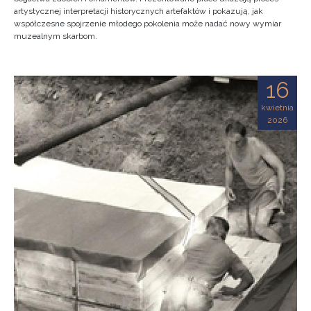
artystycznej interpretacji historycznych artefaktów i pokazują, jak
współczesne spojrzenie młodego pokolenia może nadać nowy wymiar
muzealnym skarbom.
16
kwietnia
2026