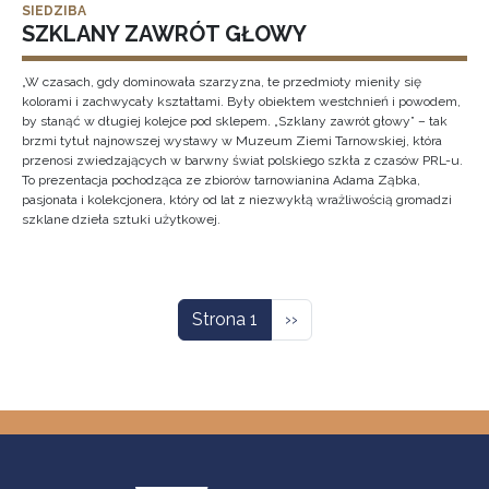
SIEDZIBA
SZKLANY ZAWRÓT GŁOWY
„W czasach, gdy dominowała szarzyzna, te przedmioty mieniły się
kolorami i zachwycały kształtami. Były obiektem westchnień i powodem,
by stanąć w długiej kolejce pod sklepem. „Szklany zawrót głowy” – tak
brzmi tytuł najnowszej wystawy w Muzeum Ziemi Tarnowskiej, która
przenosi zwiedzających w barwny świat polskiego szkła z czasów PRL-u.
To prezentacja pochodząca ze zbiorów tarnowianina Adama Ząbka,
pasjonata i kolekcjonera, który od lat z niezwykłą wrażliwością gromadzi
szklane dzieła sztuki użytkowej.
Stronicowanie
Następna strona
Strona 1
››