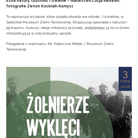
Echa natury. Ulotność i trwanie – malarstwo Lucja Radwan,
fotografie Zenon Kosiniak-Kamysz
To najnowsza wystawa, która została otwarta we wtorek, 7 kwietnia, w
Siedzibie Muzeum Ziemi Tarnowskiej. Ekspozycja opowiada o naturze i
jej trwaniu. Autorzy, oboje miłośnicy przyrody, podglądając ją na co dzień,
interpretują ją w indywidualny sposób.
Fotogaleria z wernisażu, fot: Katarzyna Małek / Muzeum Ziemi
Tarnowskiej
3
marca
2026