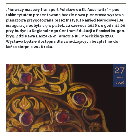
„Pierwszy masowy transport Polaków do KL Auschwitz” – pod
takim tytułem prezentowana będzie nowa plenerowa wystawa
planszowa przygotowana przez Instytut Pamięci Narodowej. Jej
inauguracja odbyła się w piątek, 12 czerwca 2026 r. o godz. 12:00
przy budynku Regionalnego Centrum Edukacji o Pamięci im. gen.
bryg. Zdzisława Baszaka w Tarnowie (ul. Mościckiego 27A).
Wystawa będzie dostępna dla zwiedzających bezpłatnie do
końca sierpnia 2026 roku.
27
maja
2026