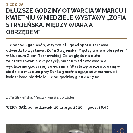
SIEDZIBA
DŁUŻSZE GODZINY OTWARCIA W MARCU I
KWIETNIU W NIEDZIELE WYSTAWY „ZOFIA
STRYJEŃSKA. MIĘDZY WIARĄ A
OBRZĘDEM”
Już ponad 4500 osób, w tym wielu gości spoza Tarnowa,
odwiedziło wystawę „Zofia Stryjeńska. Między wiarą a obrzędem”
w Muzeum Ziemi Tarnowskiej. Ze względu na duże
zainteresowanie ekspozycją muzeum zdecydowało o
wydłużeniu godzin jej zwiedzania. Wystawę prezentowaną w
siedzibie muzeum przy Rynku 3 można oglądać w marcowe i
kwietniowe niedziele już od godziny 9.00 do 17.00.
Zofia Stryjeńska. Między wiarą a obrzędem
WERNISAŻ: poniedziałek, 16 lutego 2026 r., godz. 18:00
30