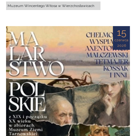
Muzeum Wincentego Witosa w Wierzchosławicach
15
czerwca
2026