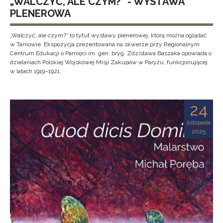
„WALCZYĆ, ALE CZYM?” - WYSTAWA
PLENEROWA
„Walczyć, ale czym?” to tytuł wystawy plenerowej, którą można oglądać
w Tarnowie. Ekspozycja prezentowana na skwerze przy Regionalnym
Centrum Edukacji o Pamięci im. gen. bryg. Zdzisława Baszaka opowiada o
działaniach Polskiej Wojskowej Misji Zakupów w Paryżu, funkcjonującej
w latach 1919–1921.
24
listopada
2025