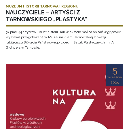
MUZEUM HISTORII TARNOWA I REGIONU
NAUCZYCIELE – ARTYŚCI Z
TARNOWSKIEGO „PLASTYKA”
57 prac. 44 artystów. 80 lat historii. Tak w skrócie można opisać wyjątkową
wystawę przygotowaną w Muzeum Ziemi Tarnowskiej z okazji
jubileuszu 80-lecia Państwowego Liceum Sztuk Plastycznych im. A.
Grottgera w Tarnowie.
5
września
2025