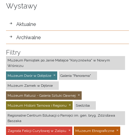
Wystawy
wystawy
Aktualne
Archiwalne
Filtry
Muzeum Pamiątek po Janie Matejce "Koryznówka" w Nowym
Wiśniczu
Muzeum Dwór w Dołędze
Galeria "Panorama"
Muzeum Zamek w Dębnie
Muzeum Ratusz - Galeria Sztuki Dawnej
Muzeum Historii Tarnowa i Regionu
Siedziba
Regionalne Centrum Edukacji o Pamięci im. gen. bryg. Zdzisława
Baszaka
Zagroda Felicji Curyłowej w Zalipiu
Muzeum Etnograficzne