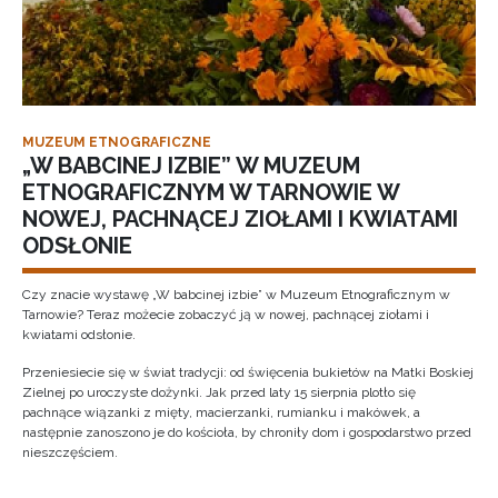
MUZEUM ETNOGRAFICZNE
„W BABCINEJ IZBIE” W MUZEUM
ETNOGRAFICZNYM W TARNOWIE W
NOWEJ, PACHNĄCEJ ZIOŁAMI I KWIATAMI
ODSŁONIE
Czy znacie wystawę „W babcinej izbie” w Muzeum Etnograficznym w
Tarnowie? Teraz możecie zobaczyć ją w nowej, pachnącej ziołami i
kwiatami odsłonie.
Przeniesiecie się w świat tradycji: od święcenia bukietów na Matki Boskiej
Zielnej po uroczyste dożynki. Jak przed laty 15 sierpnia plotło się
pachnące wiązanki z mięty, macierzanki, rumianku i makówek, a
następnie zanoszono je do kościoła, by chroniły dom i gospodarstwo przed
nieszczęściem.