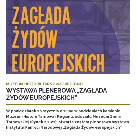
MUZEUM HISTORII TARNOWA I REGIONU
WYSTAWA PLENEROWA „ZAGŁADA
ŻYDÓW EUROPEJSKICH”
W poniedziałek 26 stycznia o 10:00 w podcieniach kamienic
Muzeum Historii Tarnowa i Regionu, oddziału Muzeum Ziemi
Tarnowskiej (Rynek 20-21), otwarta została plenerowa wystawa
Instytutu Pamięci Narodowej „Zagłada Żydów europejskich”.