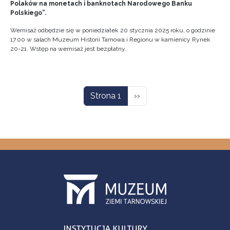
Polaków na monetach i banknotach Narodowego Banku
Polskiego”.
Wernisaż odbędzie się w poniedziałek 20 stycznia 2025 roku, o godzinie
17.00 w salach Muzeum Historii Tarnowa i Regionu w kamienicy Rynek
20-21. Wstęp na wernisaż jest bezpłatny.
Stronicowanie
Następna strona
Strona 1
››