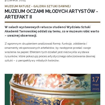
4 czerwca, 2025
MUZEUM RATUSZ - GALERIA SZTUKI DAWNEJ
MUZEUM OCZAMI MŁODYCH ARTYSTÓW -
ARTEFAKT II
W salach wystawowych ratusza studenci Wydziału Sztuki
Akademii Tarnowskiej oddali się temu, co w muzeum robić warto
– uważnej obserwacji.
Z ogromnym skupieniem analizowali formę, funkcję, zdobienia i
ornamenty eksponowanych artefaktów, by następnie przelać swoje
wrażenia na papier. Efektem tych działań jest niezwykła wystawa
rysunków, które pokazują proces artystycznego odwzorowania dawnej
sztuki – z perspektywy młodych twórców.
17
maja
2025