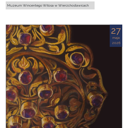
Muzeum Wincentego Witosa w Wierzchosławicach
27
maja
2026