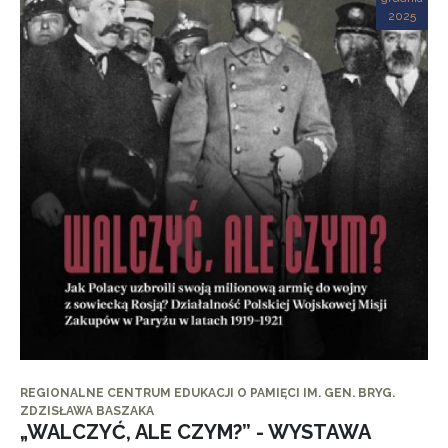
2025
REGIONALNE CENTRUM EDUKACJI O PAMIĘCI IM. GEN. BRYG.
ZDZISŁAWA BASZAKA
„WALCZYĆ, ALE CZYM?” - WYSTAWA