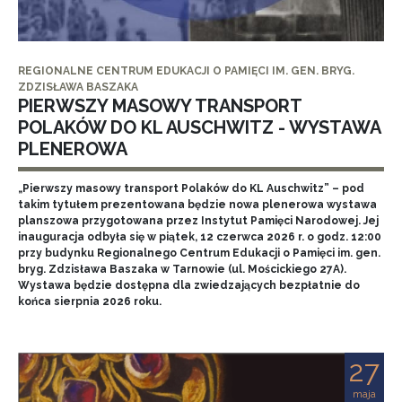
REGIONALNE CENTRUM EDUKACJI O PAMIĘCI IM. GEN. BRYG.
ZDZISŁAWA BASZAKA
PIERWSZY MASOWY TRANSPORT
POLAKÓW DO KL AUSCHWITZ - WYSTAWA
PLENEROWA
„Pierwszy masowy transport Polaków do KL Auschwitz” – pod
takim tytułem prezentowana będzie nowa plenerowa wystawa
planszowa przygotowana przez Instytut Pamięci Narodowej. Jej
inauguracja odbyła się w piątek, 12 czerwca 2026 r. o godz. 12:00
przy budynku Regionalnego Centrum Edukacji o Pamięci im. gen.
bryg. Zdzisława Baszaka w Tarnowie (ul. Mościckiego 27A).
Wystawa będzie dostępna dla zwiedzających bezpłatnie do
końca sierpnia 2026 roku.
27
maja