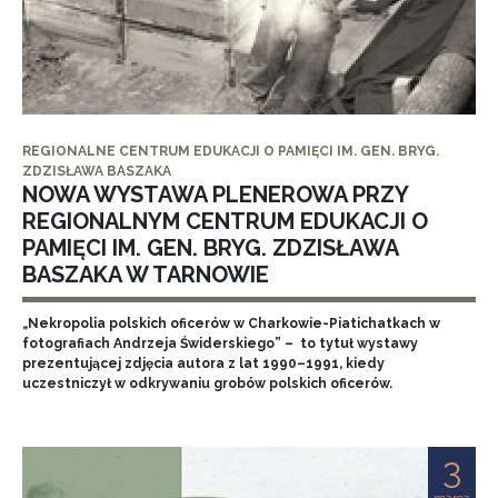
REGIONALNE CENTRUM EDUKACJI O PAMIĘCI IM. GEN. BRYG.
ZDZISŁAWA BASZAKA
NOWA WYSTAWA PLENEROWA PRZY
REGIONALNYM CENTRUM EDUKACJI O
PAMIĘCI IM. GEN. BRYG. ZDZISŁAWA
BASZAKA W TARNOWIE
„Nekropolia polskich oficerów w Charkowie-Piatichatkach w
fotografiach Andrzeja Świderskiego” – to tytuł wystawy
prezentującej zdjęcia autora z lat 1990–1991, kiedy
uczestniczył w odkrywaniu grobów polskich oficerów.
3