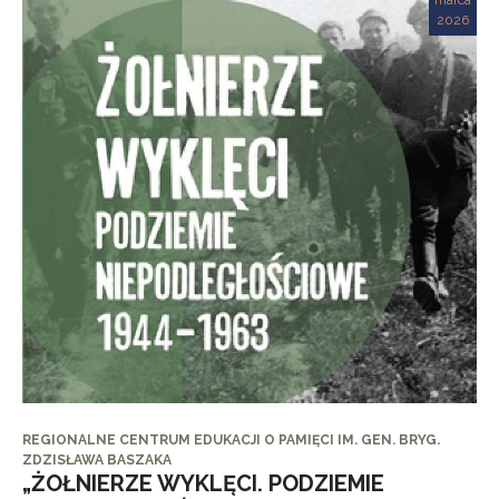
marca
2026
REGIONALNE CENTRUM EDUKACJI O PAMIĘCI IM. GEN. BRYG.
ZDZISŁAWA BASZAKA
„ŻOŁNIERZE WYKLĘCI. PODZIEMIE