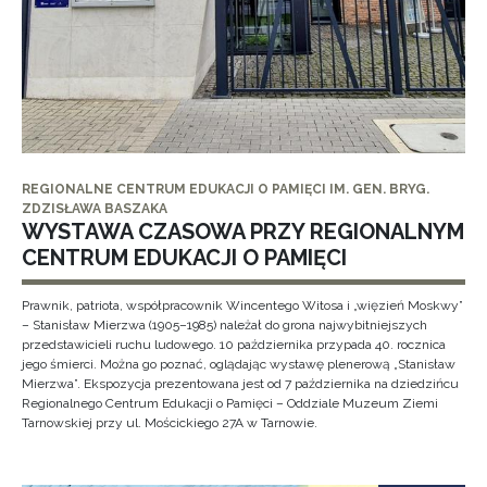
REGIONALNE CENTRUM EDUKACJI O PAMIĘCI IM. GEN. BRYG.
ZDZISŁAWA BASZAKA
WYSTAWA CZASOWA PRZY REGIONALNYM
CENTRUM EDUKACJI O PAMIĘCI
Prawnik, patriota, współpracownik Wincentego Witosa i „więzień Moskwy”
– Stanisław Mierzwa (1905–1985) należał do grona najwybitniejszych
przedstawicieli ruchu ludowego. 10 października przypada 40. rocznica
jego śmierci. Można go poznać, oglądając wystawę plenerową „Stanisław
Mierzwa”. Ekspozycja prezentowana jest od 7 października na dziedzińcu
Regionalnego Centrum Edukacji o Pamięci – Oddziale Muzeum Ziemi
Tarnowskiej przy ul. Mościckiego 27A w Tarnowie.