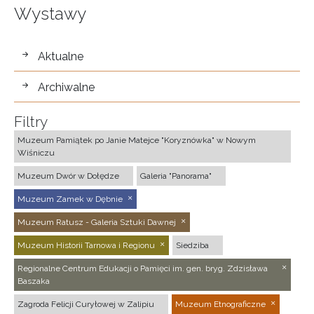
Wystawy
wystawy
Aktualne
Archiwalne
Filtry
Muzeum Pamiątek po Janie Matejce "Koryznówka" w Nowym
Wiśniczu
Muzeum Dwór w Dołędze
Galeria "Panorama"
Muzeum Zamek w Dębnie
Muzeum Ratusz - Galeria Sztuki Dawnej
Muzeum Historii Tarnowa i Regionu
Siedziba
Regionalne Centrum Edukacji o Pamięci im. gen. bryg. Zdzisława
Baszaka
Zagroda Felicji Curyłowej w Zalipiu
Muzeum Etnograficzne