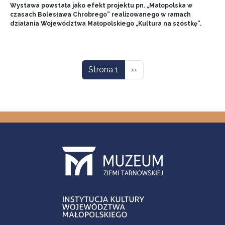
Wystawa powstała jako efekt projektu pn. „Małopolska w
czasach Bolesława Chrobrego” realizowanego w ramach
działania Województwa Małopolskiego „Kultura na szóstkę”.
Stronicowanie
Następna strona
Strona 1
››