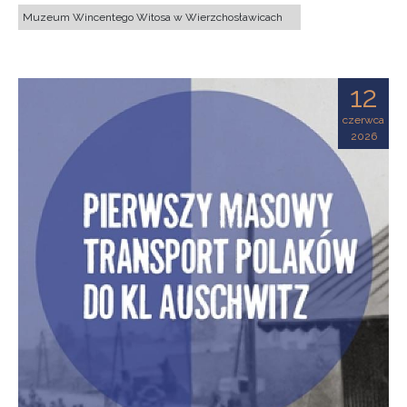
Muzeum Wincentego Witosa w Wierzchosławicach
12
czerwca
2026