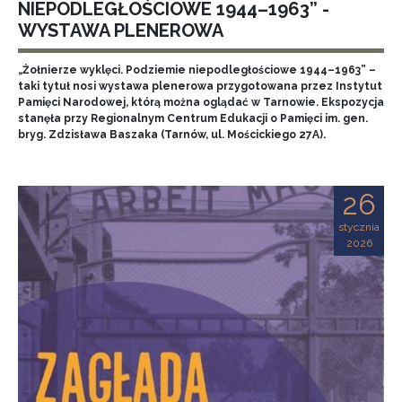
NIEPODLEGŁOŚCIOWE 1944–1963” -
WYSTAWA PLENEROWA
„Żołnierze wyklęci. Podziemie niepodległościowe 1944–1963” –
taki tytuł nosi wystawa plenerowa przygotowana przez Instytut
Pamięci Narodowej, którą można oglądać w Tarnowie. Ekspozycja
stanęła przy Regionalnym Centrum Edukacji o Pamięci im. gen.
bryg. Zdzisława Baszaka (Tarnów, ul. Mościckiego 27A).
26
stycznia
2026