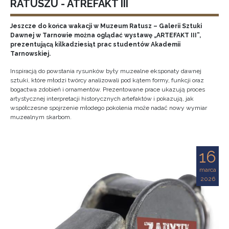
RATUSZU - ATREFAKT III
Jeszcze do końca wakacji w Muzeum Ratusz – Galerii Sztuki
Dawnej w Tarnowie można oglądać wystawę „ARTEFAKT III”,
prezentującą kilkadziesiąt prac studentów Akademii
Tarnowskiej.
Inspiracją do powstania rysunków były muzealne eksponaty dawnej
sztuki, które młodzi twórcy analizowali pod kątem formy, funkcji oraz
bogactwa zdobień i ornamentów. Prezentowane prace ukazują proces
artystycznej interpretacji historycznych artefaktów i pokazują, jak
współczesne spojrzenie młodego pokolenia może nadać nowy wymiar
muzealnym skarbom.
16
marca
2026