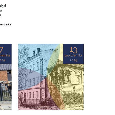
ięci
 w
y
 Baszaka
7
13
iernika
października
025
2025