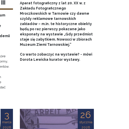
II
Aparat fotograficzny z lat 20. XX w. z
Zakładu Fotograficznego
Mroczkowskich w Tarnowie czy dawne
eum
szyldy reklamowe tarnowskich
zakładów – m.in. te historyczne obiekty
ę
będą po raz pierwszy pokazane jako
eksponaty na wystawie „Gdy przedmiot
ademii
staje się zabytkiem. Nowości w zbiorach
Muzeum Ziemi Tarnowskiej.”
Co warto zobaczyć na wystawie? - mówi
tóre
Dorota Lewicka kurator wystawy.
ormy,
entów.
h
e
adać
3
26
marca
stycznia
2026
2026