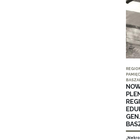
REGIO
PAMIĘC
BASZA
NOW
PLE
REG
EDUK
GEN
BAS
„Nekro