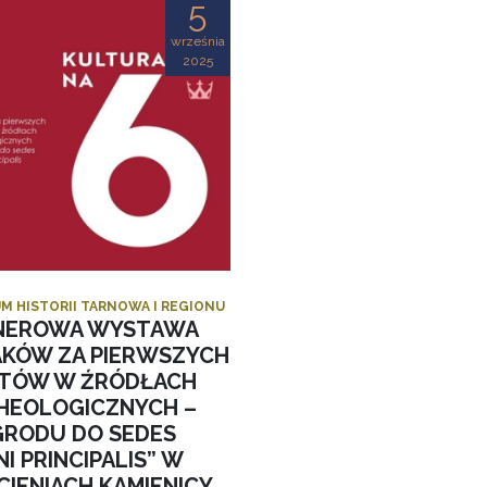
5
września
2025
M HISTORII TARNOWA I REGIONU
NEROWA WYSTAWA
AKÓW ZA PIERWSZYCH
STÓW W ŹRÓDŁACH
HEOLOGICZNYCH –
GRODU DO SEDES
I PRINCIPALIS” W
CIENIACH KAMIENICY