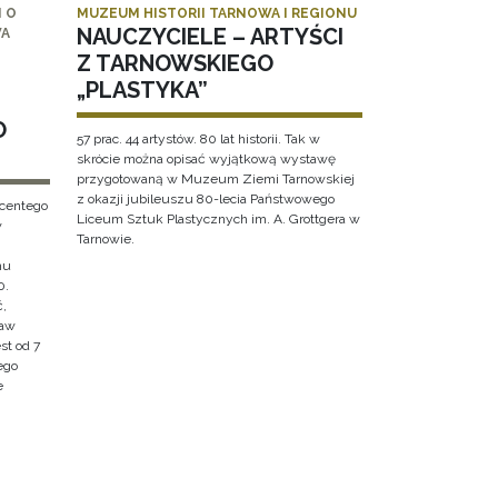
 O
MUZEUM HISTORII TARNOWA I REGIONU
NAUCZYCIELE – ARTYŚCI
WA
Z TARNOWSKIEGO
„PLASTYKA”
O
57 prac. 44 artystów. 80 lat historii. Tak w
skrócie można opisać wyjątkową wystawę
przygotowaną w Muzeum Ziemi Tarnowskiej
z okazji jubileuszu 80-lecia Państwowego
ncentego
Liceum Sztuk Plastycznych im. A. Grottgera w
w
Tarnowie.
hu
0.
ć,
ław
st od 7
ego
e