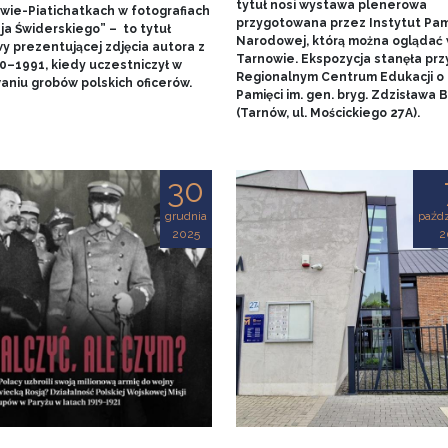
tytuł nosi wystawa plenerowa
wie-Piatichatkach w fotografiach
przygotowana przez Instytut Pam
ja Świderskiego” – to tytuł
Narodowej, którą można oglądać
y prezentującej zdjęcia autora z
Tarnowie. Ekspozycja stanęła prz
90–1991, kiedy uczestniczył w
Regionalnym Centrum Edukacji o
aniu grobów polskich oficerów.
Pamięci im. gen. bryg. Zdzisława
(Tarnów, ul. Mościckiego 27A).
30
grudnia
paźdz
2025
2