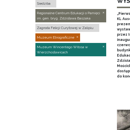
WYS
Siedziba
Regionalne Centrum Edukacji o Pamięci
„Pierw
im. gen. bryg. Zdzisława Baszaka
KL Aus
prezen
Zagroda Felicji Curyłowej w Zalipiu
wystaw
przez I
Muzeum Etnograficzne
inaugur
czerwca
Muzeum Wincentego Witosa w
budynk
Wierzchosławicach
Edukacj
Zdzisł
Mościc
dostęp
do końc