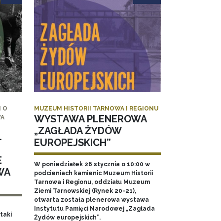
 O
MUZEUM HISTORII TARNOWA I REGIONU
WYSTAWA PLENEROWA
WA
„ZAGŁADA ŻYDÓW
.
EUROPEJSKICH”
E
W poniedziałek 26 stycznia o 10:00 w
WA
podcieniach kamienic Muzeum Historii
Tarnowa i Regionu, oddziału Muzeum
Ziemi Tarnowskiej (Rynek 20-21),
otwarta została plenerowa wystawa
Instytutu Pamięci Narodowej „Zagłada
taki
Żydów europejskich”.