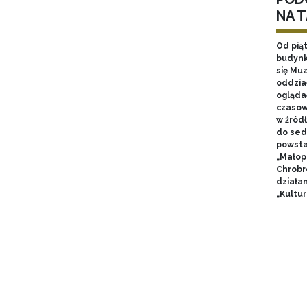
NA 
Od pią
budynk
się Mu
oddzia
ogląda
czasow
w źród
do sed
powsta
„Małop
Chrobr
działa
„Kultur
Stron