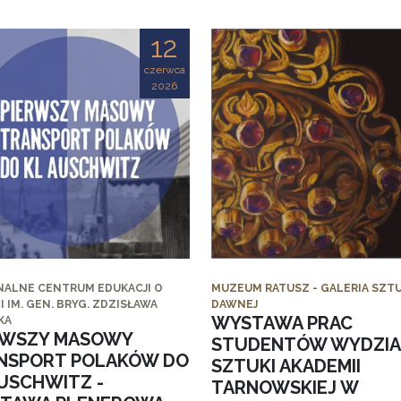
12
czerwca
2026
NALNE CENTRUM EDUKACJI O
MUZEUM RATUSZ - GALERIA SZTU
I IM. GEN. BRYG. ZDZISŁAWA
DAWNEJ
WYSTAWA PRAC
KA
RWSZY MASOWY
STUDENTÓW WYDZI
NSPORT POLAKÓW DO
SZTUKI AKADEMII
AUSCHWITZ -
TARNOWSKIEJ W