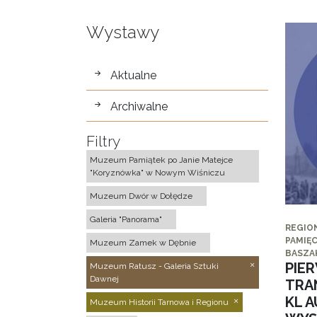
Wystawy
wystawy
Aktualne
Archiwalne
Filtry
Muzeum Pamiątek po Janie Matejce
"Koryznówka" w Nowym Wiśniczu
Muzeum Dwór w Dołędze
Galeria "Panorama"
REGIO
PAMIĘC
Muzeum Zamek w Dębnie
BASZA
PIE
Muzeum Ratusz - Galeria Sztuki
Dawnej
TRA
KL 
Muzeum Historii Tarnowa i Regionu