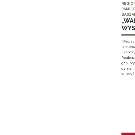
REGIO
PAMIĘC
BASZA
„WAL
WYS
„Walczy
plenero
Ekspozy
Regiona
gen. br
działan
w Paryżu