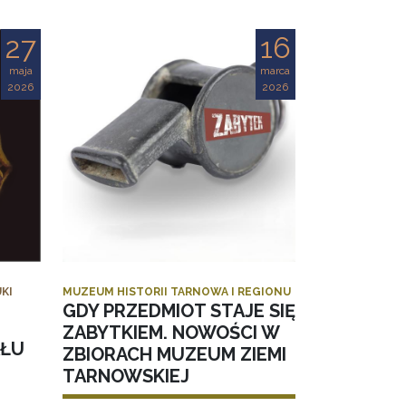
27
16
maja
marca
2026
2026
KI
MUZEUM HISTORII TARNOWA I REGIONU
GDY PRZEDMIOT STAJE SIĘ
ZABYTKIEM. NOWOŚCI W
AŁU
ZBIORACH MUZEUM ZIEMI
TARNOWSKIEJ