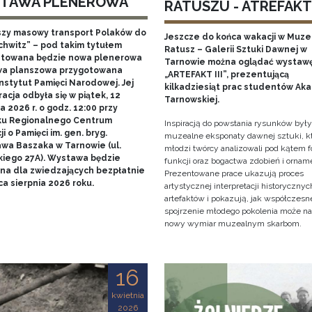
TAWA PLENEROWA
RATUSZU - ATREFAKT I
szy masowy transport Polaków do
Jeszcze do końca wakacji w Muz
chwitz” – pod takim tytułem
Ratusz – Galerii Sztuki Dawnej w
towana będzie nowa plenerowa
Tarnowie można oglądać wystaw
a planszowa przygotowana
„ARTEFAKT III”, prezentującą
nstytut Pamięci Narodowej. Jej
kilkadziesiąt prac studentów Ak
acja odbyła się w piątek, 12
Tarnowskiej.
 2026 r. o godz. 12:00 przy
u Regionalnego Centrum
Inspiracją do powstania rysunków były
i o Pamięci im. gen. bryg.
muzealne eksponaty dawnej sztuki, k
awa Baszaka w Tarnowie (ul.
młodzi twórcy analizowali pod kątem f
kiego 27A). Wystawa będzie
funkcji oraz bogactwa zdobień i ornam
na dla zwiedzających bezpłatnie
Prezentowane prace ukazują proces
a sierpnia 2026 roku.
artystycznej interpretacji historycznyc
artefaktów i pokazują, jak współczesn
spojrzenie młodego pokolenia może n
nowy wymiar muzealnym skarbom.
16
kwietnia
2026