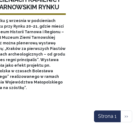
TARNOWSKIM RYNKU
tku 5 września w podcieniach
u przy Rynku 20-21, gdzie mieści
zeum Historii Tarnowa i Regionu –
ł Muzeum Ziemi Tarnowskiej
ć można plenerową wystawę
ą: „Kraków za pierwszych Piastów
łach archeologicznych – od grodu
es regni principalis”. Wystawa
ła jako efekt projektu pn.
olska w czasach Bolesława
ego” realizowanego w ramach
nia Województwa Małopolskiego
a na szóstkę”.
icowanie
Nastę
Strona 1
››