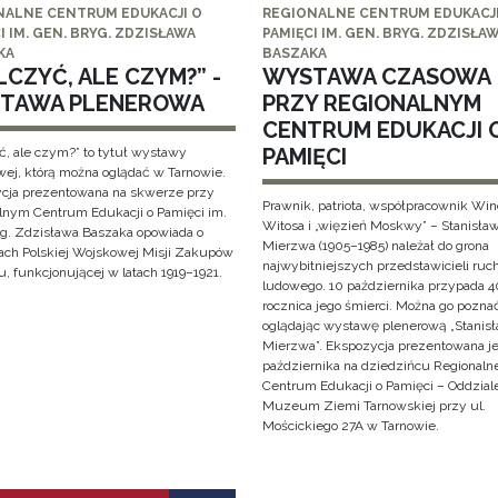
NALNE CENTRUM EDUKACJI O
REGIONALNE CENTRUM EDUKACJI
I IM. GEN. BRYG. ZDZISŁAWA
PAMIĘCI IM. GEN. BRYG. ZDZISŁA
KA
BASZAKA
CZYĆ, ALE CZYM?” -
WYSTAWA CZASOWA
TAWA PLENEROWA
PRZY REGIONALNYM
CENTRUM EDUKACJI 
PAMIĘCI
ć, ale czym?” to tytuł wystawy
wej, którą można oglądać w Tarnowie.
cja prezentowana na skwerze przy
Prawnik, patriota, współpracownik Wi
lnym Centrum Edukacji o Pamięci im.
Witosa i „więzień Moskwy” – Stanisła
yg. Zdzisława Baszaka opowiada o
Mierzwa (1905–1985) należał do grona
iach Polskiej Wojskowej Misji Zakupów
najwybitniejszych przedstawicieli ruc
, funkcjonującej w latach 1919–1921.
ludowego. 10 października przypada 4
rocznica jego śmierci. Można go pozna
oglądając wystawę plenerową „Stanis
Mierzwa”. Ekspozycja prezentowana je
października na dziedzińcu Regionaln
Centrum Edukacji o Pamięci – Oddzial
Muzeum Ziemi Tarnowskiej przy ul.
Mościckiego 27A w Tarnowie.