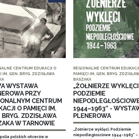
NALNE CENTRUM EDUKACJI O
REGIONALNE CENTRUM EDUKACJI
I IM. GEN. BRYG. ZDZISŁAWA
PAMIĘCI IM. GEN. BRYG. ZDZISŁA
KA
BASZAKA
A WYSTAWA
„ŻOŁNIERZE WYKLĘCI
NEROWA PRZY
PODZIEMIE
IONALNYM CENTRUM
NIEPODLEGŁOŚCIOW
ACJI O PAMIĘCI IM.
1944–1963” - WYSTA
. BRYG. ZDZISŁAWA
PLENEROWA
ZAKA W TARNOWIE
„Żołnierze wyklęci. Podziemie
niepodległościowe 1944–1963” – 
polia polskich oficerów w