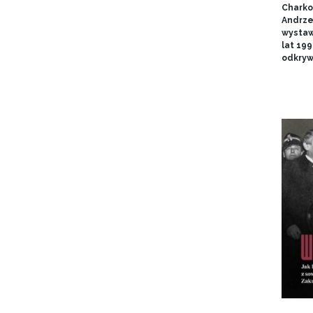
Charko
Andrze
wystaw
lat 19
odkryw