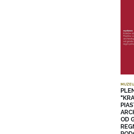
MUZEU
PLE
"KR
PIA
ARC
OD 
REGN
POD