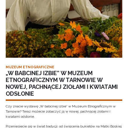
MUZEUM ETNOGRAFICZNE
„W BABCINEJ IZBIE” W MUZEUM
ETNOGRAFICZNYM W TARNOWIE W
NOWEJ, PACHNĄCEJ ZIOŁAMI I KWIATAMI
ODSŁONIE
Czy znacie wystawę „W babcinej izbie” w Muzeum Etnograficznym w
Tarnowie? Teraz możecie zobaczyć ją w nowej, pachnącej ziołami i
kwiatami odsłonie.
Przeniesiecie się w świat tradycji: od święcenia bukietów na Matki Boskiej