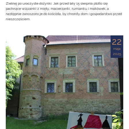
Zielnej po uroczyste dożynki. Jak przed laty 15 sierpnia plotło się
pachnące wiązanki z mięty, macierzanki, rumianku i makówek, a
następnie zanoszono je do kościoła, by chroniły dom i gospodarstwo przed
nieszczęściem.
22
maja
2025