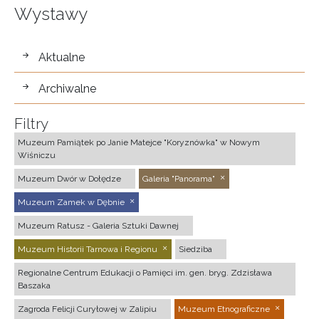
Wystawy
wystawy
Aktualne
Archiwalne
Filtry
Muzeum Pamiątek po Janie Matejce "Koryznówka" w Nowym
Wiśniczu
Muzeum Dwór w Dołędze
Galeria "Panorama"
Muzeum Zamek w Dębnie
Muzeum Ratusz - Galeria Sztuki Dawnej
Muzeum Historii Tarnowa i Regionu
Siedziba
Regionalne Centrum Edukacji o Pamięci im. gen. bryg. Zdzisława
Baszaka
Zagroda Felicji Curyłowej w Zalipiu
Muzeum Etnograficzne