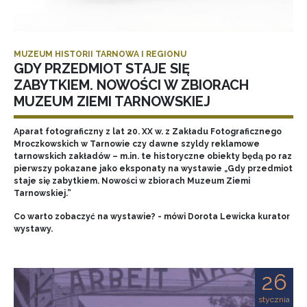
MUZEUM HISTORII TARNOWA I REGIONU
GDY PRZEDMIOT STAJE SIĘ
ZABYTKIEM. NOWOŚCI W ZBIORACH
MUZEUM ZIEMI TARNOWSKIEJ
Aparat fotograficzny z lat 20. XX w. z Zakładu Fotograficznego
Mroczkowskich w Tarnowie czy dawne szyldy reklamowe
tarnowskich zakładów – m.in. te historyczne obiekty będą po raz
pierwszy pokazane jako eksponaty na wystawie „Gdy przedmiot
staje się zabytkiem. Nowości w zbiorach Muzeum Ziemi
Tarnowskiej.”
Co warto zobaczyć na wystawie? - mówi Dorota Lewicka kurator
wystawy.
26
stycznia