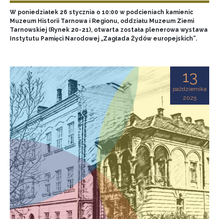
W poniedziałek 26 stycznia o 10:00 w podcieniach kamienic
Muzeum Historii Tarnowa i Regionu, oddziału Muzeum Ziemi
Tarnowskiej (Rynek 20-21), otwarta została plenerowa wystawa
Instytutu Pamięci Narodowej „Zagłada Żydów europejskich”.
13
października
2025