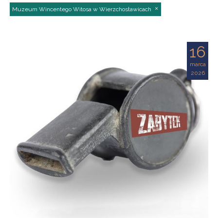
Muzeum Wincentego Witosa w Wierzchosławicach
16
marca
2026