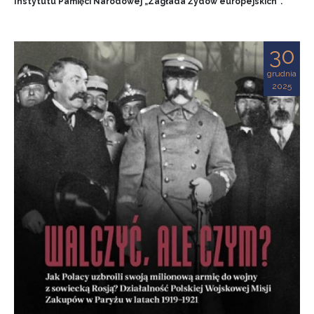
Instytutu Pamięci Narodowej „Zagłada Żydów europejskich”.
30
grudnia
2025