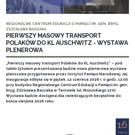
REGIONALNE CENTRUM EDUKACJI O PAMIĘCI IM. GEN. BRYG.
ZDZISŁAWA BASZAKA
PIERWSZY MASOWY TRANSPORT
POLAKÓW DO KL AUSCHWITZ - WYSTAWA
PLENEROWA
„Pierwszy masowy transport Polaków do KL Auschwitz” – pod
takim tytułem prezentowana będzie nowa plenerowa wystawa
planszowa przygotowana przez Instytut Pamięci Narodowej. Jej
inauguracja odbyła się w piątek, 12 czerwca 2026 r. o godz. 12:00
przy budynku Regionalnego Centrum Edukacji o Pamięci im. gen.
bryg. Zdzisława Baszaka w Tarnowie (ul. Mościckiego 27A).
Wystawa będzie dostępna dla zwiedzających bezpłatnie do
końca sierpnia 2026 roku.
16
marca