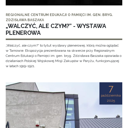
REGIONALNE CENTRUM EDUKACJI O PAMIĘCI IM. GEN. BRYG.
ZDZISŁAWA BASZAKA
„WALCZYĆ, ALE CZYM?” - WYSTAWA
PLENEROWA
„Walczyć, ale czym?” to tytuł wystawy plenerowej, którą można oglądać
w Tarnowie. Ekspozycja prezentowana na skwerze przy Regionalnym
Centrum Edukacji o Pamięci im. gen. bryg. Zdzisława Baszaka opowiada o
działaniach Polskiej Wojskowej Misji Zakupów w Paryżu, funkcjonującej
w latach 1919–1921.
7
października
2025