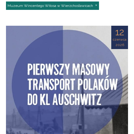
Muzeum Wincentego Witosa w Wierzchosławicach
12
czerwca
2026