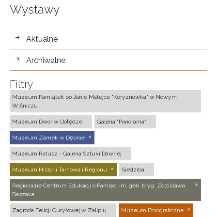
Wystawy
wystawy
Aktualne
Archiwalne
Filtry
Muzeum Pamiątek po Janie Matejce "Koryznówka" w Nowym
Wiśniczu
Muzeum Dwór w Dołędze
Galeria "Panorama"
Muzeum Zamek w Dębnie
Muzeum Ratusz - Galeria Sztuki Dawnej
Muzeum Historii Tarnowa i Regionu
Siedziba
Regionalne Centrum Edukacji o Pamięci im. gen. bryg. Zdzisława
Baszaka
Zagroda Felicji Curyłowej w Zalipiu
Muzeum Etnograficzne