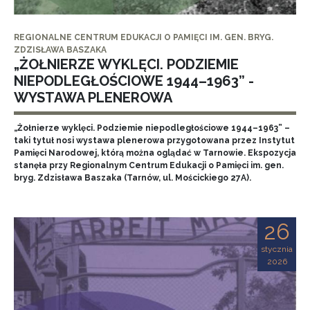
REGIONALNE CENTRUM EDUKACJI O PAMIĘCI IM. GEN. BRYG.
ZDZISŁAWA BASZAKA
„ŻOŁNIERZE WYKLĘCI. PODZIEMIE
NIEPODLEGŁOŚCIOWE 1944–1963” -
WYSTAWA PLENEROWA
„Żołnierze wyklęci. Podziemie niepodległościowe 1944–1963” –
taki tytuł nosi wystawa plenerowa przygotowana przez Instytut
Pamięci Narodowej, którą można oglądać w Tarnowie. Ekspozycja
stanęła przy Regionalnym Centrum Edukacji o Pamięci im. gen.
bryg. Zdzisława Baszaka (Tarnów, ul. Mościckiego 27A).
26
stycznia
2026