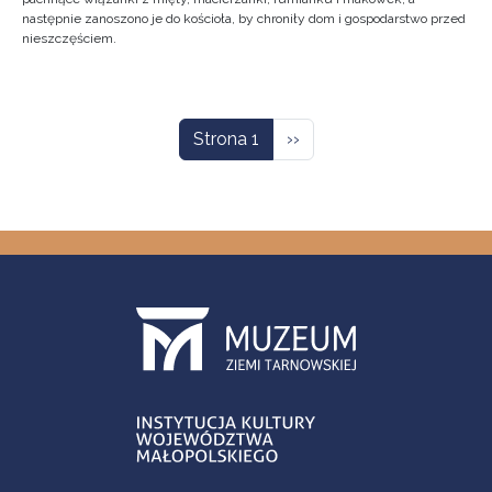
następnie zanoszono je do kościoła, by chroniły dom i gospodarstwo przed
nieszczęściem.
Stronicowanie
Następna strona
Strona 1
››