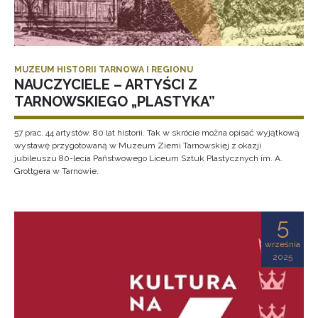
MUZEUM HISTORII TARNOWA I REGIONU
NAUCZYCIELE – ARTYŚCI Z
TARNOWSKIEGO „PLASTYKA”
57 prac. 44 artystów. 80 lat historii. Tak w skrócie można opisać wyjątkową
wystawę przygotowaną w Muzeum Ziemi Tarnowskiej z okazji
jubileuszu 80-lecia Państwowego Liceum Sztuk Plastycznych im. A.
Grottgera w Tarnowie.
5
września
2025