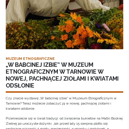
MUZEUM ETNOGRAFICZNE
„W BABCINEJ IZBIE” W MUZEUM
ETNOGRAFICZNYM W TARNOWIE W
NOWEJ, PACHNĄCEJ ZIOŁAMI I KWIATAMI
ODSŁONIE
Czy znacie wystawę „W babcinej izbie” w Muzeum Etnograficznym w
Tarnowie? Teraz możecie zobaczyć ją w nowej, pachnącej ziołami i
kwiatami odsłonie.
Przeniesiecie się w świat tradycji: od święcenia bukietów na Matki Boskiej
Zielnej po uroczyste dożynki. Jak przed laty 15 sierpnia plotło się
pachnące wiązanki z mięty, macierzanki, rumianku i makówek, a