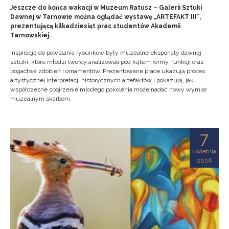
Jeszcze do końca wakacji w Muzeum Ratusz – Galerii Sztuki
Dawnej w Tarnowie można oglądać wystawę „ARTEFAKT III”,
prezentującą kilkadziesiąt prac studentów Akademii
Tarnowskiej.
Inspiracją do powstania rysunków były muzealne eksponaty dawnej
sztuki, które młodzi twórcy analizowali pod kątem formy, funkcji oraz
bogactwa zdobień i ornamentów. Prezentowane prace ukazują proces
artystycznej interpretacji historycznych artefaktów i pokazują, jak
współczesne spojrzenie młodego pokolenia może nadać nowy wymiar
muzealnym skarbom.
7
kwietnia
2026