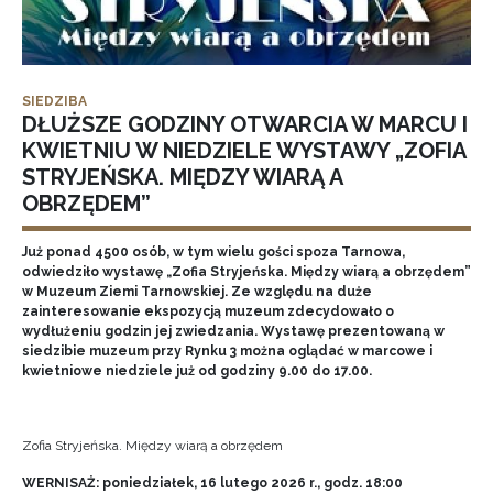
SIEDZIBA
DŁUŻSZE GODZINY OTWARCIA W MARCU I
KWIETNIU W NIEDZIELE WYSTAWY „ZOFIA
STRYJEŃSKA. MIĘDZY WIARĄ A
OBRZĘDEM”
Już ponad 4500 osób, w tym wielu gości spoza Tarnowa,
odwiedziło wystawę „Zofia Stryjeńska. Między wiarą a obrzędem”
w Muzeum Ziemi Tarnowskiej. Ze względu na duże
zainteresowanie ekspozycją muzeum zdecydowało o
wydłużeniu godzin jej zwiedzania. Wystawę prezentowaną w
siedzibie muzeum przy Rynku 3 można oglądać w marcowe i
kwietniowe niedziele już od godziny 9.00 do 17.00.
Zofia Stryjeńska. Między wiarą a obrzędem
WERNISAŻ: poniedziałek, 16 lutego 2026 r., godz. 18:00