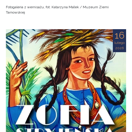
Fotogaleria z wernisażu, fot: Katarzyna Małek / Muzeum Ziemi
Tarnowskiej
16
lutego
2026