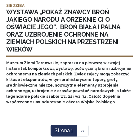
SIEDZIBA
WYSTAWA „POKAŻ ZNAWCY BROŃ
JAKIEGO NARODU A ORZEKNIE CI O
OŚWIACIE JEGO”. BROŃ BIAŁA I PALNA
ORAZ UZBROJENIE OCHRONNE NA
ZIEMIACH POLSKICH NA PRZESTRZENI
WIEKÓW
Muzeum Ziemi Tarnowskiej zaprasza na pierwszą w swojej
historii tak kompleksową wystawę, poświęconą broni i uzbrojeniu
ochronnemu na ziemiach polskich. Zwiedzający mogą zobaczyć
kilkaset eksponatów, w tym prehistoryczne topory, groty,
średniowieczne miecze, nowożytne elementy uzbrojenia
ochronnego, uzbrojenie z czasów powstań narodowych, a także
legendarne polskie szable wz. 21 i wz. 34. Całość dopełnia
współczesne umundurowanie oficera Wojska Polskiego.
Stronicowanie
Następna strona
Strona 1
››