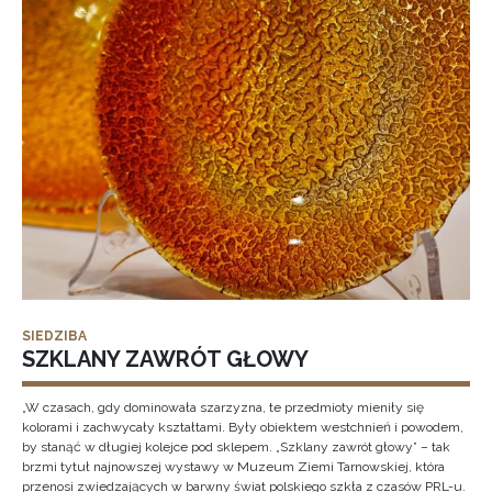
SIEDZIBA
SZKLANY ZAWRÓT GŁOWY
„W czasach, gdy dominowała szarzyzna, te przedmioty mieniły się
kolorami i zachwycały kształtami. Były obiektem westchnień i powodem,
by stanąć w długiej kolejce pod sklepem. „Szklany zawrót głowy” – tak
brzmi tytuł najnowszej wystawy w Muzeum Ziemi Tarnowskiej, która
przenosi zwiedzających w barwny świat polskiego szkła z czasów PRL-u.