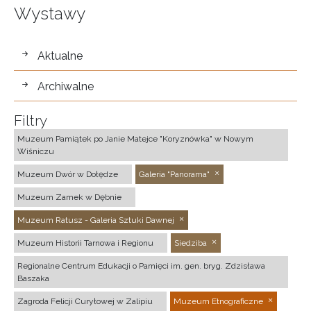
Wystawy
wystawy
Aktualne
Archiwalne
Filtry
Muzeum Pamiątek po Janie Matejce "Koryznówka" w Nowym
Wiśniczu
Muzeum Dwór w Dołędze
Galeria "Panorama"
Muzeum Zamek w Dębnie
Muzeum Ratusz - Galeria Sztuki Dawnej
Muzeum Historii Tarnowa i Regionu
Siedziba
Regionalne Centrum Edukacji o Pamięci im. gen. bryg. Zdzisława
Baszaka
Zagroda Felicji Curyłowej w Zalipiu
Muzeum Etnograficzne