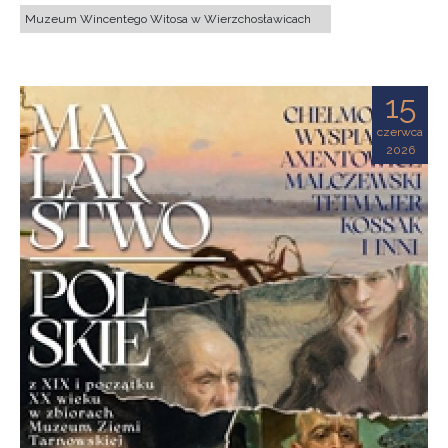
Muzeum Wincentego Witosa w Wierzchosławicach
15
czerwca
2026