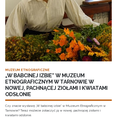
MUZEUM ETNOGRAFICZNE
„W BABCINEJ IZBIE” W MUZEUM
ETNOGRAFICZNYM W TARNOWIE W
NOWEJ, PACHNĄCEJ ZIOŁAMI I KWIATAMI
ODSŁONIE
Czy znacie wystawę „W babcinej izbie” w Muzeum Etnograficznym w
Tarnowie? Teraz możecie zobaczyć ją w nowej, pachnącej ziołami i
kwiatami odsłonie.