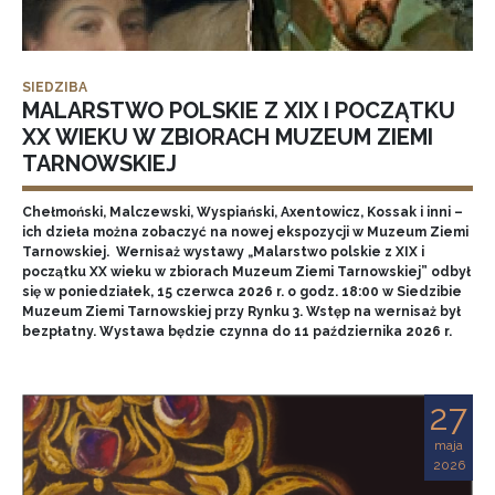
SIEDZIBA
MALARSTWO POLSKIE Z XIX I POCZĄTKU
XX WIEKU W ZBIORACH MUZEUM ZIEMI
TARNOWSKIEJ
Chełmoński, Malczewski, Wyspiański, Axentowicz, Kossak i inni –
ich dzieła można zobaczyć na nowej ekspozycji w Muzeum Ziemi
Tarnowskiej. Wernisaż wystawy „Malarstwo polskie z XIX i
początku XX wieku w zbiorach Muzeum Ziemi Tarnowskiej” odbył
się w poniedziałek, 15 czerwca 2026 r. o godz. 18:00 w Siedzibie
Muzeum Ziemi Tarnowskiej przy Rynku 3. Wstęp na wernisaż był
bezpłatny. Wystawa będzie czynna do 11 października 2026 r.
27
maja
2026