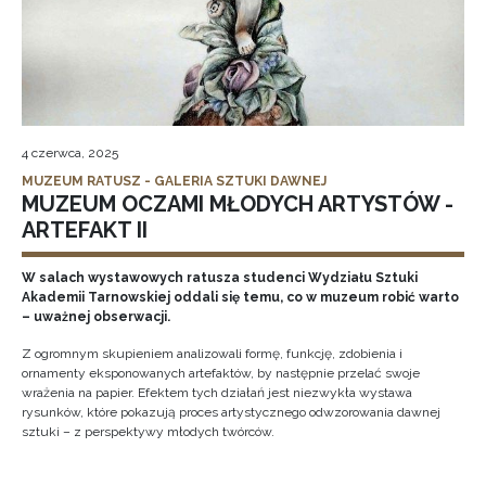
4 czerwca, 2025
MUZEUM RATUSZ - GALERIA SZTUKI DAWNEJ
MUZEUM OCZAMI MŁODYCH ARTYSTÓW -
ARTEFAKT II
W salach wystawowych ratusza studenci Wydziału Sztuki
Akademii Tarnowskiej oddali się temu, co w muzeum robić warto
– uważnej obserwacji.
Z ogromnym skupieniem analizowali formę, funkcję, zdobienia i
ornamenty eksponowanych artefaktów, by następnie przelać swoje
wrażenia na papier. Efektem tych działań jest niezwykła wystawa
rysunków, które pokazują proces artystycznego odwzorowania dawnej
sztuki – z perspektywy młodych twórców.