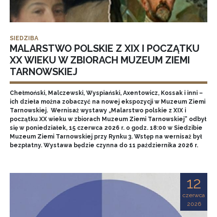
SIEDZIBA
MALARSTWO POLSKIE Z XIX I POCZĄTKU
XX WIEKU W ZBIORACH MUZEUM ZIEMI
TARNOWSKIEJ
Chełmoński, Malczewski, Wyspiański, Axentowicz, Kossak i inni –
ich dzieła można zobaczyć na nowej ekspozycji w Muzeum Ziemi
Tarnowskiej. Wernisaż wystawy „Malarstwo polskie z XIX i
początku XX wieku w zbiorach Muzeum Ziemi Tarnowskiej” odbył
się w poniedziałek, 15 czerwca 2026 r. o godz. 18:00 w Siedzibie
Muzeum Ziemi Tarnowskiej przy Rynku 3. Wstęp na wernisaż był
bezpłatny. Wystawa będzie czynna do 11 października 2026 r.
12
czerwca
2026