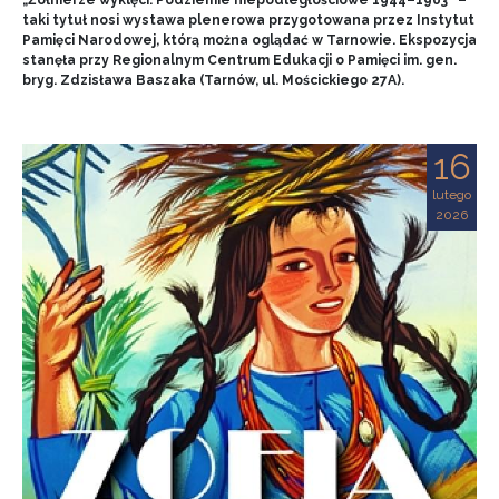
„Żołnierze wyklęci. Podziemie niepodległościowe 1944–1963” –
taki tytuł nosi wystawa plenerowa przygotowana przez Instytut
Pamięci Narodowej, którą można oglądać w Tarnowie. Ekspozycja
stanęła przy Regionalnym Centrum Edukacji o Pamięci im. gen.
bryg. Zdzisława Baszaka (Tarnów, ul. Mościckiego 27A).
16
lutego
2026