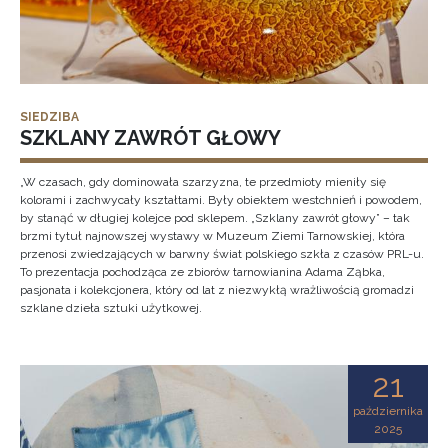
SIEDZIBA
SZKLANY ZAWRÓT GŁOWY
„W czasach, gdy dominowała szarzyzna, te przedmioty mieniły się
kolorami i zachwycały kształtami. Były obiektem westchnień i powodem,
by stanąć w długiej kolejce pod sklepem. „Szklany zawrót głowy” – tak
brzmi tytuł najnowszej wystawy w Muzeum Ziemi Tarnowskiej, która
przenosi zwiedzających w barwny świat polskiego szkła z czasów PRL-u.
To prezentacja pochodząca ze zbiorów tarnowianina Adama Ząbka,
pasjonata i kolekcjonera, który od lat z niezwykłą wrażliwością gromadzi
szklane dzieła sztuki użytkowej.
21
października
2025