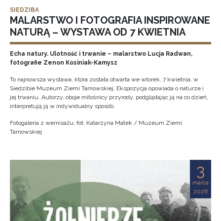
SIEDZIBA
MALARSTWO I FOTOGRAFIA INSPIROWANE
NATURĄ – WYSTAWA OD 7 KWIETNIA
Echa natury. Ulotność i trwanie – malarstwo Lucja Radwan,
fotografie Zenon Kosiniak-Kamysz
To najnowsza wystawa, która została otwarta we wtorek, 7 kwietnia, w
Siedzibie Muzeum Ziemi Tarnowskiej. Ekspozycja opowiada o naturze i
jej trwaniu. Autorzy, oboje miłośnicy przyrody, podglądając ją na co dzień,
interpretują ją w indywidualny sposób.
Fotogaleria z wernisażu, fot: Katarzyna Małek / Muzeum Ziemi
Tarnowskiej
3
marca
2026