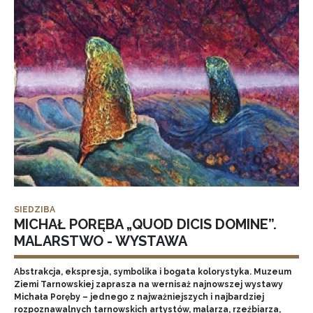
SIEDZIBA
MICHAŁ PORĘBA „QUOD DICIS DOMINE”.
MALARSTWO - WYSTAWA
Abstrakcja, ekspresja, symbolika i bogata kolorystyka. Muzeum
Ziemi Tarnowskiej zaprasza na wernisaż najnowszej wystawy
Michała Poręby – jednego z najważniejszych i najbardziej
rozpoznawalnych tarnowskich artystów, malarza, rzeźbiarza,