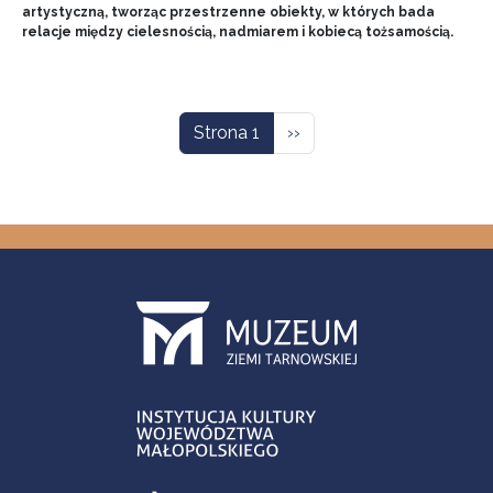
artystyczną, tworząc przestrzenne obiekty, w których bada
relacje między cielesnością, nadmiarem i kobiecą tożsamością.
Stronicowanie
Następna strona
Strona 1
››