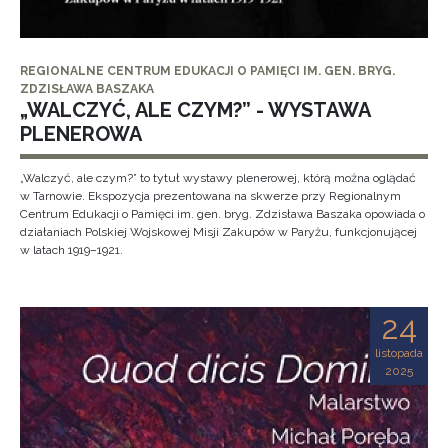
REGIONALNE CENTRUM EDUKACJI O PAMIĘCI IM. GEN. BRYG.
ZDZISŁAWA BASZAKA
„WALCZYĆ, ALE CZYM?” - WYSTAWA
PLENEROWA
„Walczyć, ale czym?” to tytuł wystawy plenerowej, którą można oglądać
w Tarnowie. Ekspozycja prezentowana na skwerze przy Regionalnym
Centrum Edukacji o Pamięci im. gen. bryg. Zdzisława Baszaka opowiada o
działaniach Polskiej Wojskowej Misji Zakupów w Paryżu, funkcjonującej
w latach 1919–1921.
24
listopada
2025