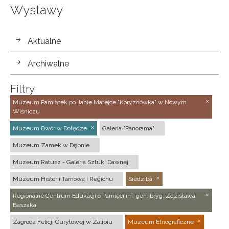
Wystawy
wystawy
Aktualne
Archiwalne
Filtry
Muzeum Pamiątek po Janie Matejce "Koryznówka" w Nowym
Wiśniczu
Muzeum Dwór w Dołędze
Galeria "Panorama"
Muzeum Zamek w Dębnie
Muzeum Ratusz - Galeria Sztuki Dawnej
Muzeum Historii Tarnowa i Regionu
Siedziba
Regionalne Centrum Edukacji o Pamięci im. gen. bryg. Zdzisława
Baszaka
Zagroda Felicji Curyłowej w Zalipiu
Muzeum Etnograficzne