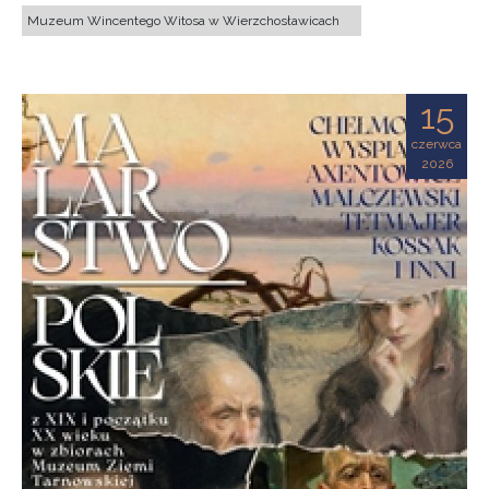
Muzeum Wincentego Witosa w Wierzchosławicach
15
czerwca
2026