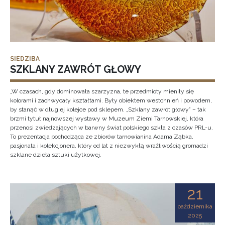
SIEDZIBA
SZKLANY ZAWRÓT GŁOWY
„W czasach, gdy dominowała szarzyzna, te przedmioty mieniły się
kolorami i zachwycały kształtami. Były obiektem westchnień i powodem,
by stanąć w długiej kolejce pod sklepem. „Szklany zawrót głowy” – tak
brzmi tytuł najnowszej wystawy w Muzeum Ziemi Tarnowskiej, która
przenosi zwiedzających w barwny świat polskiego szkła z czasów PRL-u.
To prezentacja pochodząca ze zbiorów tarnowianina Adama Ząbka,
pasjonata i kolekcjonera, który od lat z niezwykłą wrażliwością gromadzi
szklane dzieła sztuki użytkowej.
21
października
2025