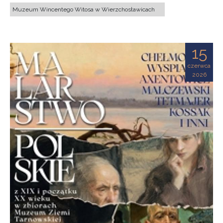
Muzeum Wincentego Witosa w Wierzchosławicach
15
czerwca
2026