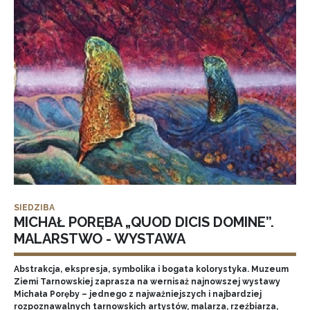
SIEDZIBA
MICHAŁ PORĘBA „QUOD DICIS DOMINE”.
MALARSTWO - WYSTAWA
Abstrakcja, ekspresja, symbolika i bogata kolorystyka. Muzeum
Ziemi Tarnowskiej zaprasza na wernisaż najnowszej wystawy
Michała Poręby – jednego z najważniejszych i najbardziej
rozpoznawalnych tarnowskich artystów, malarza, rzeźbiarza,