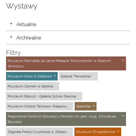
Wystawy
wystawy
Aktualne
Archiwalne
Filtry
Muzeum Pamiątek po Janie Matejce "Koryznówka" w Nowym
Wiśniczu
Muzeum Dwór w Dołędze
Galeria "Panorama"
Muzeum Zamek w Dębnie
Muzeum Ratusz - Galeria Sztuki Dawnej
Muzeum Historii Tarnowa i Regionu
Siedziba
Regionalne Centrum Edukacji o Pamięci im. gen. bryg. Zdzisława
Baszaka
Zagroda Felicji Curyłowej w Zalipiu
Muzeum Etnograficzne