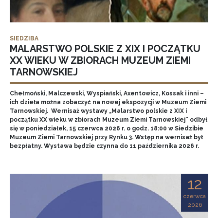
SIEDZIBA
MALARSTWO POLSKIE Z XIX I POCZĄTKU
XX WIEKU W ZBIORACH MUZEUM ZIEMI
TARNOWSKIEJ
Chełmoński, Malczewski, Wyspiański, Axentowicz, Kossak i inni –
ich dzieła można zobaczyć na nowej ekspozycji w Muzeum Ziemi
Tarnowskiej. Wernisaż wystawy „Malarstwo polskie z XIX i
początku XX wieku w zbiorach Muzeum Ziemi Tarnowskiej” odbył
się w poniedziałek, 15 czerwca 2026 r. o godz. 18:00 w Siedzibie
Muzeum Ziemi Tarnowskiej przy Rynku 3. Wstęp na wernisaż był
bezpłatny. Wystawa będzie czynna do 11 października 2026 r.
12
czerwca
2026