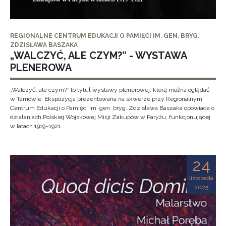
REGIONALNE CENTRUM EDUKACJI O PAMIĘCI IM. GEN. BRYG.
ZDZISŁAWA BASZAKA
„WALCZYĆ, ALE CZYM?” - WYSTAWA
PLENEROWA
„Walczyć, ale czym?” to tytuł wystawy plenerowej, którą można oglądać
w Tarnowie. Ekspozycja prezentowana na skwerze przy Regionalnym
Centrum Edukacji o Pamięci im. gen. bryg. Zdzisława Baszaka opowiada o
działaniach Polskiej Wojskowej Misji Zakupów w Paryżu, funkcjonującej
w latach 1919–1921.
24
listopada
2025