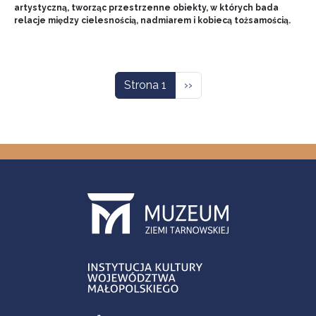
artystyczną, tworząc przestrzenne obiekty, w których bada
relacje między cielesnością, nadmiarem i kobiecą tożsamością.
Stronicowanie
Następna strona
Strona 1
››