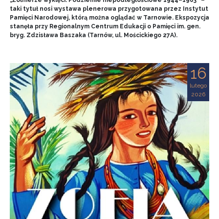
„Żołnierze wyklęci. Podziemie niepodległościowe 1944–1963” –
taki tytuł nosi wystawa plenerowa przygotowana przez Instytut
Pamięci Narodowej, którą można oglądać w Tarnowie. Ekspozycja
stanęła przy Regionalnym Centrum Edukacji o Pamięci im. gen.
bryg. Zdzisława Baszaka (Tarnów, ul. Mościckiego 27A).
16
lutego
2026