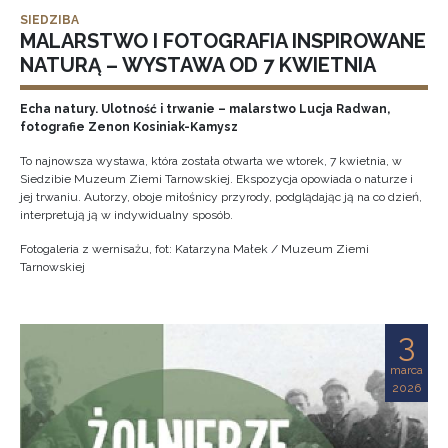
SIEDZIBA
MALARSTWO I FOTOGRAFIA INSPIROWANE
NATURĄ – WYSTAWA OD 7 KWIETNIA
Echa natury. Ulotność i trwanie – malarstwo Lucja Radwan,
fotografie Zenon Kosiniak-Kamysz
To najnowsza wystawa, która została otwarta we wtorek, 7 kwietnia, w
Siedzibie Muzeum Ziemi Tarnowskiej. Ekspozycja opowiada o naturze i
jej trwaniu. Autorzy, oboje miłośnicy przyrody, podglądając ją na co dzień,
interpretują ją w indywidualny sposób.
Fotogaleria z wernisażu, fot: Katarzyna Małek / Muzeum Ziemi
Tarnowskiej
3
marca
2026