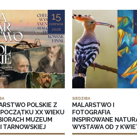
15
czerwca
k
2026
BA
SIEDZIBA
ARSTWO POLSKIE Z
MALARSTWO I
I POCZĄTKU XX WIEKU
FOTOGRAFIA
BIORACH MUZEUM
INSPIROWANE NATUR
MI TARNOWSKIEJ
WYSTAWA OD 7 KWIE