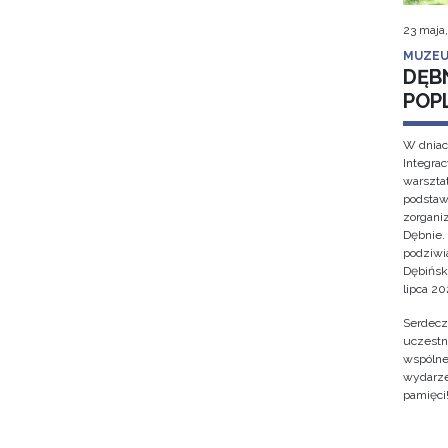
23 maja
MUZEU
DĘB
POP
W dniac
Integra
warsztat
podstaw
zorgan
Dębnie.
podziwi
Dębińsk
lipca 202
Serdecz
uczestn
wspólne 
wydarze
pamięci