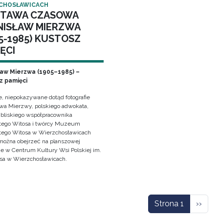
CHOSŁAWICACH
TAWA CZASOWA
NISŁAW MIERZWA
5-1985) KUSTOSZ
ĘCI
ław Mierzwa (1905–1985) –
z pamięci
e, niepokazywane dotąd fotografie
awa Mierzwy, polskiego adwokata,
, bliskiego współpracownika
ego Witosa i twórcy Muzeum
ego Witosa w Wierzchosławicach
można obejrzeć na planszowej
e w Centrum Kultury Wsi Polskiej im.
sa w Wierzchosławicach.
icowanie
Nastę
Strona 1
››