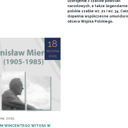
uzbrojenie z czasów powstań
narodowych, a także legendarne
polskie szable wz. 21 i wz. 34. Cał
dopełnia współczesne umundur
oficera Wojska Polskiego.
18
stycznia
2025
nia, 2025
M WINCENTEGO WITOSA W