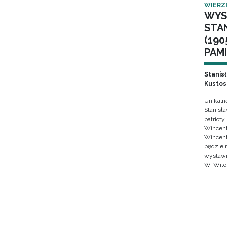
WIERZ
WYS
STA
(190
PAMI
Stanis
Kustos
Unikaln
Stanisł
patrioty
Wincent
Wincent
będzie 
wystawi
W. Wito
Stron