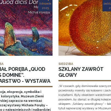
listopada
paźdz
2025
2
BA
SIEDZIBA
HAŁ PORĘBA „QUOD
SZKLANY ZAWRÓT
S DOMINE”.
GŁOWY
ARSTWO - WYSTAWA
„W czasach, gdy dominowała szarzyzn
przedmioty mieniły się kolorami i zac
cja, ekspresja, symbolika i
kształtami. Były obiektem westchnień
 kolorystyka. Muzeum Ziemi
powodem, by stanąć w długiej kolejce
skiej zaprasza na wernisaż
sklepem. „Szklany zawrót głowy” – ta
szej wystawy Michała Poręby –
tytuł najnowszej wystawy w Muzeum
 z najważniejszych i najbardziej