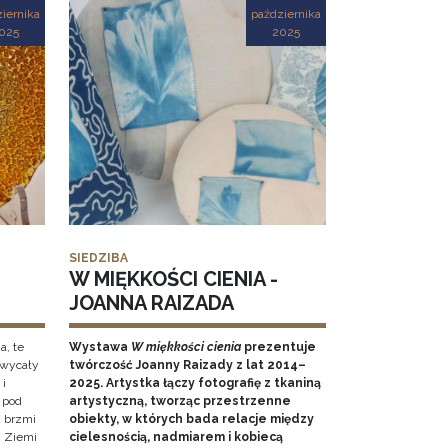
iernika
października
025
2025
SIEDZIBA
W MIĘKKOŚCI CIENIA -
JOANNA RAIZADA
a, te
Wystawa
W miękkości cienia
prezentuje
hwycały
twórczość Joanny Raizady z lat 2014–
 i
2025. Artystka łączy fotografię z tkaniną
 pod
artystyczną, tworząc przestrzenne
k brzmi
obiekty, w których bada relacje między
 Ziemi
cielesnością, nadmiarem i kobiecą