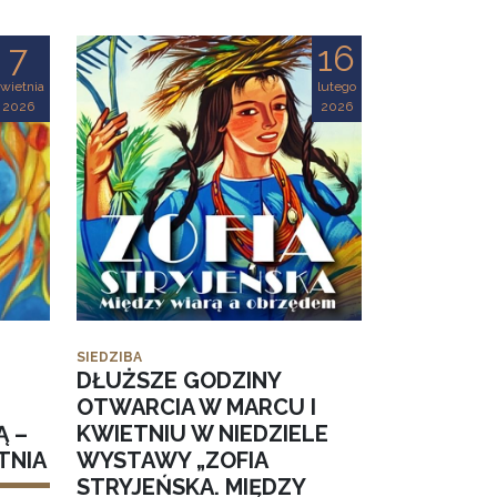
7
16
wietnia
lutego
2026
2026
SIEDZIBA
DŁUŻSZE GODZINY
OTWARCIA W MARCU I
Ą –
KWIETNIU W NIEDZIELE
TNIA
WYSTAWY „ZOFIA
STRYJEŃSKA. MIĘDZY