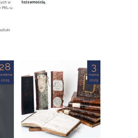
ących w
tożsamością.
w PRL-u.
sztuki
28
3
wietnia
marca
2025
2025