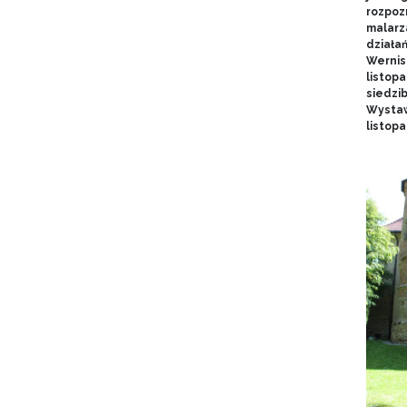
rozpoz
malarz
działa
Wernis
listopa
siedzi
Wystaw
listop