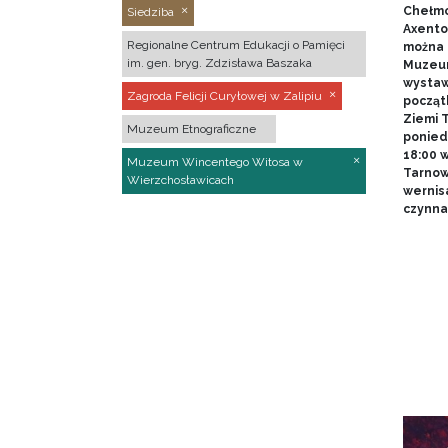
Chełmo
Siedziba
Axentow
Regionalne Centrum Edukacji o Pamięci
można 
im. gen. bryg. Zdzisława Baszaka
Muzeum
wystawy
Zagroda Felicji Curyłowej w Zalipiu
począt
Ziemi T
Muzeum Etnograficzne
poniedz
18:00 
Muzeum Wincentego Witosa w
Tarnow
Wierzchosławicach
wernis
czynna 