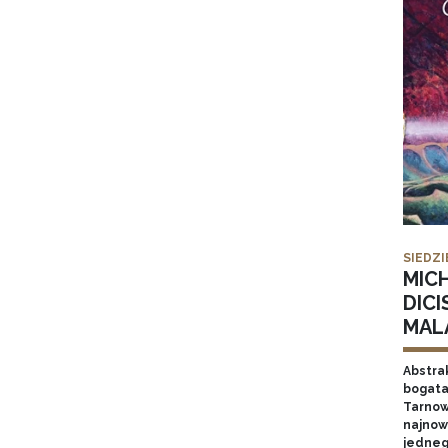
SIEDZI
MIC
DICI
MAL
Abstrak
bogata
Tarnow
najnow
jednego