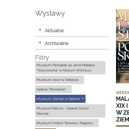
Wystawy
wystawy
Aktualne
Archiwalne
Filtry
Muzeum Pamiątek po Janie Matejce
"Koryznówka" w Nowym Wiśniczu
Muzeum Dwór w Dołędze
Galeria "Panorama"
SIEDZI
MAL
Muzeum Zamek w Dębnie
XIX 
Muzeum Ratusz - Galeria Sztuki
W Z
Dawnej
ZIE
Muzeum Historii Tarnowa i Regionu