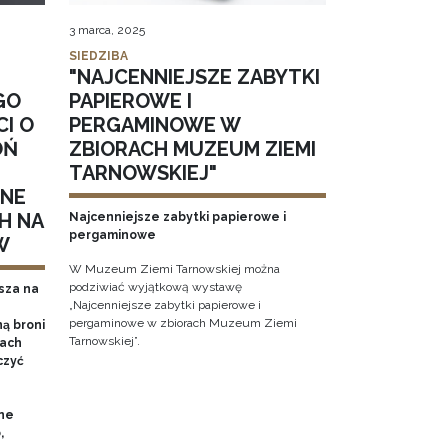
3 marca, 2025
SIEDZIBA
"NAJCENNIEJSZE ZABYTKI
GO
PAPIEROWE I
CI O
PERGAMINOWE W
OŃ
ZBIORACH MUZEUM ZIEMI
TARNOWSKIEJ"
NNE
H NA
Najcenniejsze zabytki papierowe i
pergaminowe
W
W Muzeum Ziemi Tarnowskiej można
podziwiać wyjątkową wystawę
sza na
„Najcenniejsze zabytki papierowe i
pergaminowe w zbiorach Muzeum Ziemi
ą broni
Tarnowskiej”.
iach
czyć
ne
,