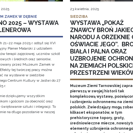
, 2025
23 kwietnia, 2025
M ZAMEK W DĘBNIE
SIEDZIBA
NO 2025 – WYSTAWA
WYSTAWA „POKAŻ
LENEROWA
ZNAWCY BROŃ JAKIE
NARODU A ORZEKNIE 
OŚWIACIE JEGO”. BR
h 21–22 maja 2025 r. odbył się XVI
cyjny Plener Malarski z udziałem
BIAŁA I PALNA ORAZ
ów terapii zajęciowej, uczniów szkół
UZBROJENIE OCHRO
owych i średnich oraz seniorów,
NA ZIEMIACH POLSKIC
izowany przez Muzeum Zamek w
 Efekty tej twórczej pracy można
PRZESTRZENI WIEKÓ
ać na wystawie w siedzibie
iego Centrum Kultury w Jastwi do 27
5 r.
Muzeum Ziemi Tarnowskiej zapra
pierwszą w swojej historii tak
nie dziękujemy wszystkim
kompleksową wystawę, poświęcon
ikom i gościom za obecność oraz
i uzbrojeniu ochronnemu na ziem
świętowanie sztuki i integracji. To
polskich. Zwiedzający mogą zoba
nie na długo pozostanie w naszej
kilkaset eksponatów, w tym
!
prehistoryczne topory, groty,
średniowieczne miecze, nowożyt
elementy uzbrojenia ochronnego