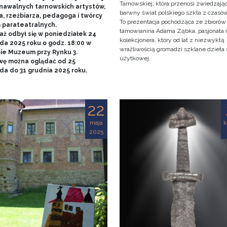
Tarnowskiej, która przenosi zwiedzaj
nawalnych tarnowskich artystów,
barwny świat polskiego szkła z czasó
a, rzeźbiarza, pedagoga i twórcy
To prezentacja pochodząca ze zbiorów
ń parateatralnych.
tarnowianina Adama Ząbka, pasjonata i
aż odbył się w poniedziałek 24
kolekcjonera, który od lat z niezwykłą
da 2025 roku o godz. 18:00 w
wrażliwością gromadzi szklane dzieła 
bie Muzeum przy Rynku 3.
użytkowej.
ę można oglądać od 25
ada do 31 grudnia 2025 roku.
22
maja
k
2025