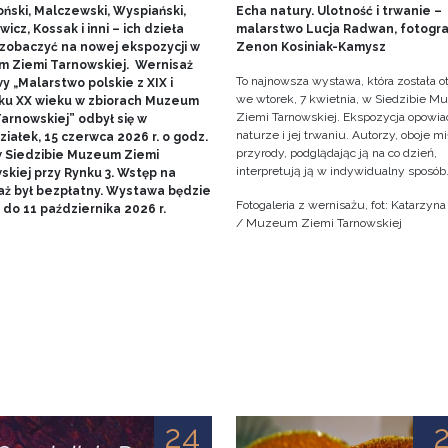
ński, Malczewski, Wyspiański,
Echa natury. Ulotność i trwanie –
icz, Kossak i inni – ich dzieła
malarstwo Lucja Radwan, fotogra
zobaczyć na nowej ekspozycji w
Zenon Kosiniak-Kamysz
 Ziemi Tarnowskiej. Wernisaż
To najnowsza wystawa, która została o
 „Malarstwo polskie z XIX i
we wtorek, 7 kwietnia, w Siedzibie 
ku XX wieku w zbiorach Muzeum
Ziemi Tarnowskiej. Ekspozycja opowia
arnowskiej” odbył się w
naturze i jej trwaniu. Autorzy, oboje m
iałek, 15 czerwca 2026 r. o godz.
przyrody, podglądając ją na co dzień,
w Siedzibie Muzeum Ziemi
interpretują ją w indywidualny sposób
skiej przy Rynku 3. Wstęp na
aż był bezpłatny. Wystawa będzie
Fotogaleria z wernisażu, fot: Katarzyn
do 11 października 2026 r.
/ Muzeum Ziemi Tarnowskiej
24