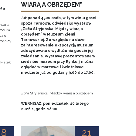
WIARĄ A OBRZĘDEM”
fie
Już ponad 4500 osób, w tym wielu gości
spoza Tarnowa, odwiedziło wystawę
twarta
„Zofia Stryjeńska. Między wiarą a
Muzeum
obrzędem” w Muzeum Ziemi
da o
Tarnowskiej. Ze względu na duże
iłośnicy
zainteresowanie ekspozycją muzeum
zdecydowało o wydłużeniu godzin jej
.
zwiedzania. Wystawę prezentowaną w
siedzibie muzeum przy Rynku 3 można
a Małek
oglądać w marcowe i kwietniowe
niedziele już od godziny 9.00 do 17.00.
Zofia Stryjeńska. Między wiarą a obrzędem
WERNISAŻ: poniedziałek, 16 lutego
2026 r., godz. 18:00
28
21