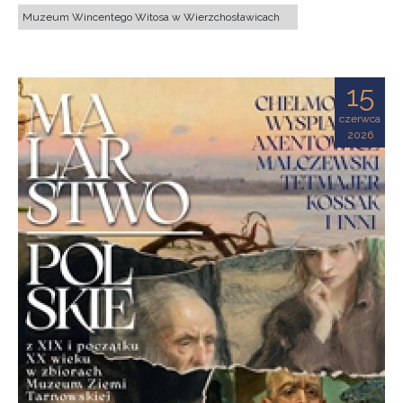
Muzeum Wincentego Witosa w Wierzchosławicach
15
czerwca
2026