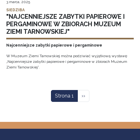
3 marca, 2025
SIEDZIBA
"NAJCENNIEJSZE ZABYTKI PAPIEROWE I
PERGAMINOWE W ZBIORACH MUZEUM
ZIEMI TARNOWSKIEJ"
Najcenniejsze zabytki papierowe i pergaminowe
W Muzeum Ziemi Tarnowskiej można podziwiać wyjątkową wystawę
„Najcenniejsze zabytki papierowe i pergaminowe w zbiorach Muzeum
Ziemi Tarnowskiej”.
Stronicowanie
Następna strona
Strona 1
››