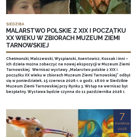
SIEDZIBA
MALARSTWO POLSKIE Z XIX I POCZĄTKU
XX WIEKU W ZBIORACH MUZEUM ZIEMI
TARNOWSKIEJ
Chełmoński, Malczewski, Wyspiański, Axentowicz, Kossak i inni –
ich dzieła można zobaczyć na nowej ekspozycji w Muzeum Ziemi
Tarnowskiej. Wernisaż wystawy „Malarstwo polskie z XIX i
początku XX wieku w zbiorach Muzeum Ziemi Tarnowskiej” odbył
się w poniedziałek, 15 czerwca 2026 r. o godz. 18:00 w Siedzibie
Muzeum Ziemi Tarnowskiej przy Rynku 3. Wstęp na wernisaż był
bezpłatny. Wystawa będzie czynna do 11 października 2026 r.
7
kwietnia
2026