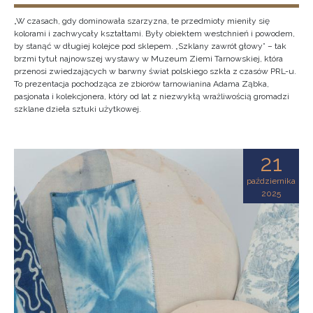
„W czasach, gdy dominowała szarzyzna, te przedmioty mieniły się
kolorami i zachwycały kształtami. Były obiektem westchnień i powodem,
by stanąć w długiej kolejce pod sklepem. „Szklany zawrót głowy” – tak
brzmi tytuł najnowszej wystawy w Muzeum Ziemi Tarnowskiej, która
przenosi zwiedzających w barwny świat polskiego szkła z czasów PRL-u.
To prezentacja pochodząca ze zbiorów tarnowianina Adama Ząbka,
pasjonata i kolekcjonera, który od lat z niezwykłą wrażliwością gromadzi
szklane dzieła sztuki użytkowej.
21
października
2025