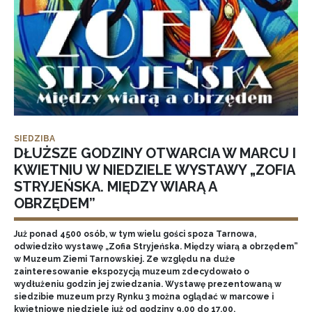
SIEDZIBA
DŁUŻSZE GODZINY OTWARCIA W MARCU I
KWIETNIU W NIEDZIELE WYSTAWY „ZOFIA
STRYJEŃSKA. MIĘDZY WIARĄ A
OBRZĘDEM”
Już ponad 4500 osób, w tym wielu gości spoza Tarnowa,
odwiedziło wystawę „Zofia Stryjeńska. Między wiarą a obrzędem”
w Muzeum Ziemi Tarnowskiej. Ze względu na duże
zainteresowanie ekspozycją muzeum zdecydowało o
wydłużeniu godzin jej zwiedzania. Wystawę prezentowaną w
siedzibie muzeum przy Rynku 3 można oglądać w marcowe i
kwietniowe niedziele już od godziny 9.00 do 17.00.