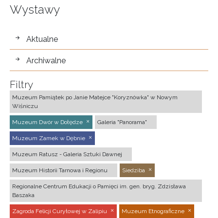
Wystawy
wystawy
Aktualne
Archiwalne
Filtry
Muzeum Pamiątek po Janie Matejce "Koryznówka" w Nowym
Wiśniczu
Muzeum Dwór w Dołędze
Galeria "Panorama"
Muzeum Zamek w Dębnie
Muzeum Ratusz - Galeria Sztuki Dawnej
Muzeum Historii Tarnowa i Regionu
Siedziba
Regionalne Centrum Edukacji o Pamięci im. gen. bryg. Zdzisława
Baszaka
Zagroda Felicji Curyłowej w Zalipiu
Muzeum Etnograficzne