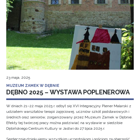
23 maja, 2025
MUZEUM ZAMEK W DĘBNIE
DĘBNO 2025 – WYSTAWA POPLENEROWA
W dniach 21–22 maja 2025 r. odbył się XVI Integracyjny Plener Malarski z
udziałem warsztatów terapii zajęciowej, uczniów szkół podstawowych i
średnich oraz seniorów, zorganizowany przez Muzeum Zamek w Dębnie.
Efekty tej twórczej pracy można podziwiać na wystawie w siedzibie
Dębińskiego Centrum Kultury w Jastwi do 27 lipca 2025 r.
Serdecznie dziękujemy wszystkim uczestnikom i gościom za obecność