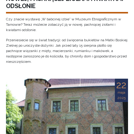
ODSŁONIE
Czy znacie wystawę „W babcinej izbie” w Muzeum Etnograficznym w
Tarnowie? Teraz możecie zobaczyć ją w nowej, pachnącej ziołami i
kwiatami odsłonie.
Przeniesiecie się w świat tradycji: od święcenia bukietów na Matki Boskiej
Zielnej po uroczyste dożynki. Jak przed laty 15 sierpnia plotło się
pachnące wiązanki z mięty, macierzanki, rumianku i makówek, a
następnie zanoszono je do kościoła, by chroniły dom i gospodarstwo przed
nieszczęściem.
22
maja
2025