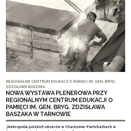
REGIONALNE CENTRUM EDUKACJI O PAMIĘCI IM. GEN. BRYG.
ZDZISŁAWA BASZAKA
NOWA WYSTAWA PLENEROWA PRZY
REGIONALNYM CENTRUM EDUKACJI O
PAMIĘCI IM. GEN. BRYG. ZDZISŁAWA
BASZAKA W TARNOWIE
„Nekropolia polskich oficerów w Charkowie-Piatichatkach w