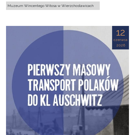
Muzeum Wincentego Witosa w Wierzchosławicach
12
czerwca
2026