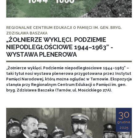
REGIONALNE CENTRUM EDUKACJI O PAMIĘCI IM. GEN. BRYG.
ZDZISŁAWA BASZAKA
„ŻOŁNIERZE WYKLĘCI. PODZIEMIE
NIEPODLEGŁOŚCIOWE 1944–1963” -
WYSTAWA PLENEROWA
„Żołnierze wyklęci. Podziemie niepodległościowe 1944–1963” –
taki tytuł nosi wystawa plenerowa przygotowana przez Instytut
Pamięci Narodowej, którą można oglądać w Tarnowie. Ekspozycja
stanęła przy Regionalnym Centrum Edukacji o Pamięci im. gen.
bryg. Zdzisława Baszaka (Tarnów, ul. Mościckiego 27A).
30
grudnia
2025