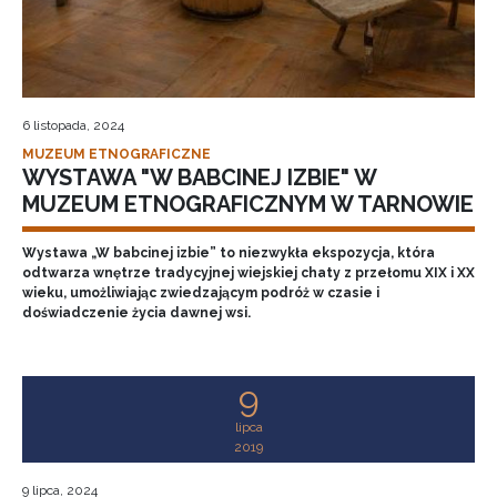
6 listopada, 2024
MUZEUM ETNOGRAFICZNE
WYSTAWA "W BABCINEJ IZBIE" W
MUZEUM ETNOGRAFICZNYM W TARNOWIE
Wystawa „W babcinej izbie” to niezwykła ekspozycja, która
odtwarza wnętrze tradycyjnej wiejskiej chaty z przełomu XIX i XX
wieku, umożliwiając zwiedzającym podróż w czasie i
doświadczenie życia dawnej wsi.
9
lipca
2019
9 lipca, 2024