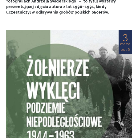
fotografiach Andrzeja Świderskiego” – to tytuł wystawy
prezentującej zdjęcia autora z lat 1990–1991, kiedy
uczestniczył w odkrywaniu grobów polskich oficerów.
3
marca
2026