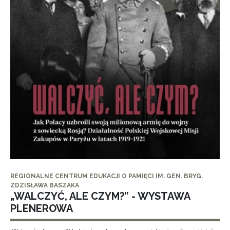
REGIONALNE CENTRUM EDUKACJI O PAMIĘCI IM. GEN. BRYG.
ZDZISŁAWA BASZAKA
„WALCZYĆ, ALE CZYM?” - WYSTAWA
PLENEROWA