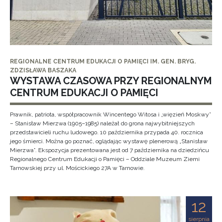
REGIONALNE CENTRUM EDUKACJI O PAMIĘCI IM. GEN. BRYG.
ZDZISŁAWA BASZAKA
WYSTAWA CZASOWA PRZY REGIONALNYM
CENTRUM EDUKACJI O PAMIĘCI
Prawnik, patriota, współpracownik Wincentego Witosa i „więzień Moskwy”
– Stanisław Mierzwa (1905–1985) należał do grona najwybitniejszych
przedstawicieli ruchu ludowego. 10 października przypada 40. rocznica
jego śmierci. Można go poznać, oglądając wystawę plenerową „Stanisław
Mierzwa”. Ekspozycja prezentowana jest od 7 października na dziedzińcu
Regionalnego Centrum Edukacji o Pamięci – Oddziale Muzeum Ziemi
Tarnowskiej przy ul. Mościckiego 27A w Tarnowie.
12
sierpnia