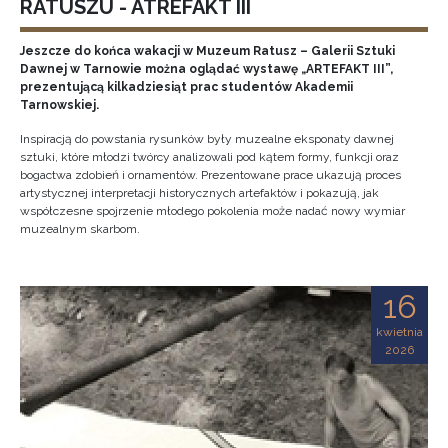
RATUSZU - ATREFAKT III
Jeszcze do końca wakacji w Muzeum Ratusz – Galerii Sztuki
Dawnej w Tarnowie można oglądać wystawę „ARTEFAKT III”,
prezentującą kilkadziesiąt prac studentów Akademii
Tarnowskiej.
Inspiracją do powstania rysunków były muzealne eksponaty dawnej
sztuki, które młodzi twórcy analizowali pod kątem formy, funkcji oraz
bogactwa zdobień i ornamentów. Prezentowane prace ukazują proces
artystycznej interpretacji historycznych artefaktów i pokazują, jak
współczesne spojrzenie młodego pokolenia może nadać nowy wymiar
muzealnym skarbom.
16
kwietnia
2026