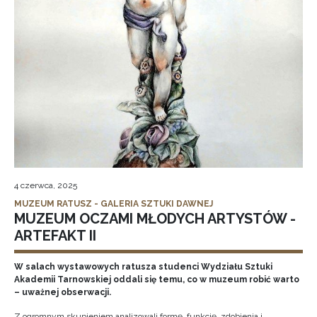
4 czerwca, 2025
MUZEUM RATUSZ - GALERIA SZTUKI DAWNEJ
MUZEUM OCZAMI MŁODYCH ARTYSTÓW -
ARTEFAKT II
W salach wystawowych ratusza studenci Wydziału Sztuki
Akademii Tarnowskiej oddali się temu, co w muzeum robić warto
– uważnej obserwacji.
Z ogromnym skupieniem analizowali formę, funkcję, zdobienia i