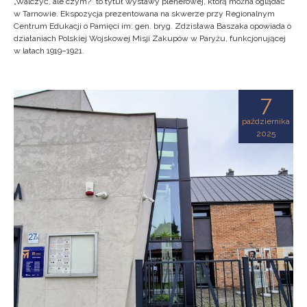
„Walczyć, ale czym?” to tytuł wystawy plenerowej, którą można oglądać
w Tarnowie. Ekspozycja prezentowana na skwerze przy Regionalnym
Centrum Edukacji o Pamięci im. gen. bryg. Zdzisława Baszaka opowiada o
działaniach Polskiej Wojskowej Misji Zakupów w Paryżu, funkcjonującej
w latach 1919–1921.
7
października
2025