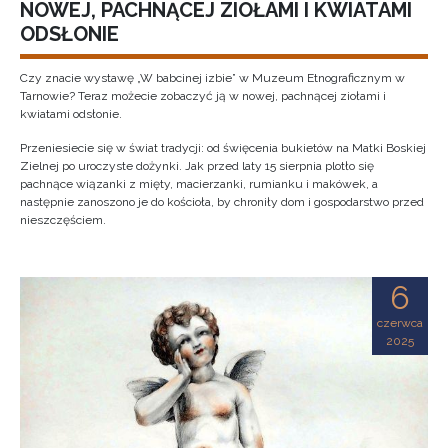
NOWEJ, PACHNĄCEJ ZIOŁAMI I KWIATAMI
ODSŁONIE
Czy znacie wystawę „W babcinej izbie” w Muzeum Etnograficznym w
Tarnowie? Teraz możecie zobaczyć ją w nowej, pachnącej ziołami i
kwiatami odsłonie.
Przeniesiecie się w świat tradycji: od święcenia bukietów na Matki Boskiej
Zielnej po uroczyste dożynki. Jak przed laty 15 sierpnia plotło się
pachnące wiązanki z mięty, macierzanki, rumianku i makówek, a
następnie zanoszono je do kościoła, by chroniły dom i gospodarstwo przed
nieszczęściem.
6
czerwca
2025