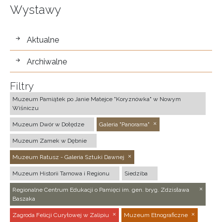
Wystawy
wystawy
Aktualne
Archiwalne
Filtry
Muzeum Pamiątek po Janie Matejce "Koryznówka" w Nowym
Wiśniczu
Muzeum Dwór w Dołędze
Galeria "Panorama"
Muzeum Zamek w Dębnie
Muzeum Ratusz - Galeria Sztuki Dawnej
Muzeum Historii Tarnowa i Regionu
Siedziba
Regionalne Centrum Edukacji o Pamięci im. gen. bryg. Zdzisława
Baszaka
Zagroda Felicji Curyłowej w Zalipiu
Muzeum Etnograficzne