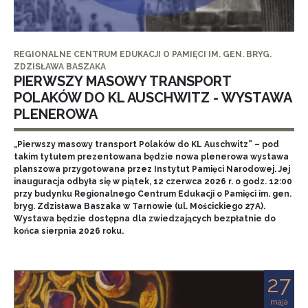
REGIONALNE CENTRUM EDUKACJI O PAMIĘCI IM. GEN. BRYG.
ZDZISŁAWA BASZAKA
PIERWSZY MASOWY TRANSPORT
POLAKÓW DO KL AUSCHWITZ - WYSTAWA
PLENEROWA
„Pierwszy masowy transport Polaków do KL Auschwitz” – pod
takim tytułem prezentowana będzie nowa plenerowa wystawa
planszowa przygotowana przez Instytut Pamięci Narodowej. Jej
inauguracja odbyła się w piątek, 12 czerwca 2026 r. o godz. 12:00
przy budynku Regionalnego Centrum Edukacji o Pamięci im. gen.
bryg. Zdzisława Baszaka w Tarnowie (ul. Mościckiego 27A).
Wystawa będzie dostępna dla zwiedzających bezpłatnie do
końca sierpnia 2026 roku.
27
maja