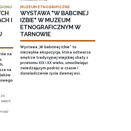
EGIONU
MUZEUM ETNOGRAFICZNE
YCH
WYSTAWA "W BABCINEJ
CH I
IZBIE" W MUZEUM
ETNOGRAFICZNYM W
U
TARNOWIE
Wystawa „W babcinej izbie” to
niezwykła ekspozycja, która odtwarza
rów na
wnętrze tradycyjnej wiejskiej chaty z
ą
przełomu XIX i XX wieku, umożliwiając
h.
zwiedzającym podróż w czasie i
sza na
doświadczenie życia dawnej wsi.
olaków
dowego
 20
 salach
nisaż