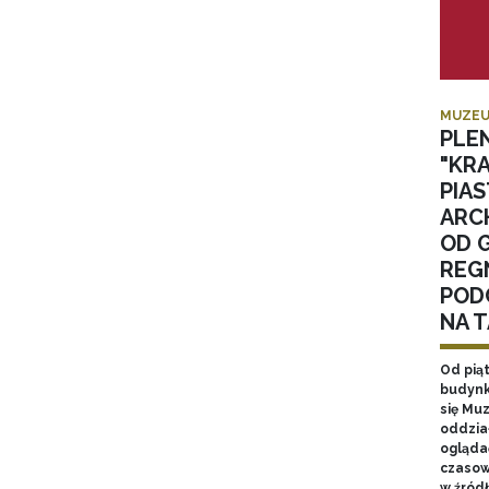
MUZEU
PLE
"KR
PIA
ARC
OD 
REGN
POD
NA 
Od pią
budynk
się Mu
oddzia
ogląda
czasow
w źród