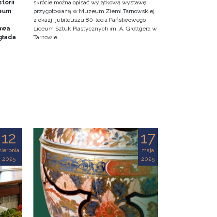
torii
skrócie można opisać wyjątkową wystawę
zeum
przygotowaną w Muzeum Ziemi Tarnowskiej
z okazji jubileuszu 80-lecia Państwowego
awa
Liceum Sztuk Plastycznych im. A. Grottgera w
głada
Tarnowie.
12
17
sierpnia
maja
2025
2025