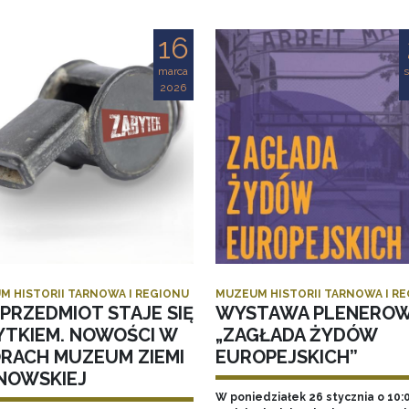
16
marca
s
2026
M HISTORII TARNOWA I REGIONU
MUZEUM HISTORII TARNOWA I R
PRZEDMIOT STAJE SIĘ
WYSTAWA PLENERO
YTKIEM. NOWOŚCI W
„ZAGŁADA ŻYDÓW
ORACH MUZEUM ZIEMI
EUROPEJSKICH”
NOWSKIEJ
W poniedziałek 26 stycznia o 10: