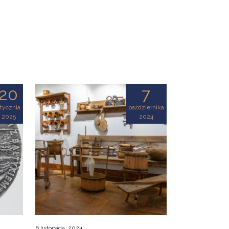
20
7
tycznia
października
2025
2024
6 listopada, 2024