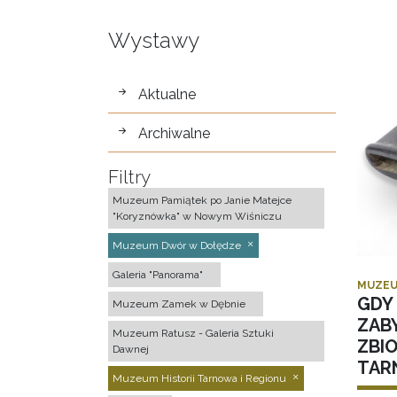
Wystawy
wystawy
Aktualne
Archiwalne
Filtry
Muzeum Pamiątek po Janie Matejce
"Koryznówka" w Nowym Wiśniczu
Muzeum Dwór w Dołędze
Galeria "Panorama"
MUZEU
GDY 
Muzeum Zamek w Dębnie
ZAB
Muzeum Ratusz - Galeria Sztuki
ZBI
Dawnej
TAR
Muzeum Historii Tarnowa i Regionu