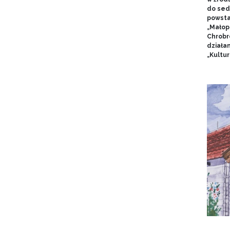
do sed
powsta
„Małop
Chrobr
działa
„Kultur