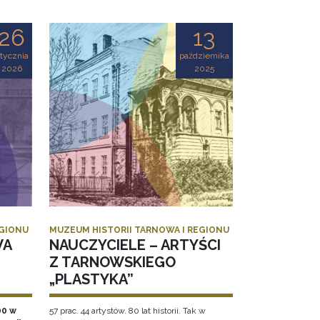
26
13
tycznia
października
2026
2025
EGIONU
MUZEUM HISTORII TARNOWA I REGIONU
WA
NAUCZYCIELE – ARTYŚCI
Z TARNOWSKIEGO
„PLASTYKA”
00 w
57 prac. 44 artystów. 80 lat historii. Tak w