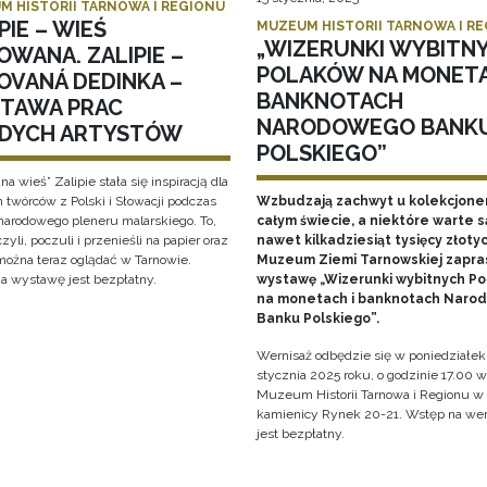
M HISTORII TARNOWA I REGIONU
PIE – WIEŚ
MUZEUM HISTORII TARNOWA I R
„WIZERUNKI WYBITN
OWANA. ZALIPIE –
POLAKÓW NA MONETA
OVANÁ DEDINKA –
BANKNOTACH
TAWA PRAC
NARODOWEGO BANK
DYCH ARTYSTÓW
POLSKIEGO”
a wieś” Zalipie stała się inspiracją dla
 twórców z Polski i Słowacji podczas
Wzbudzają zachwyt u kolekcjone
arodowego pleneru malarskiego. To,
całym świecie, a niektóre warte s
zyli, poczuli i przenieśli na papier oraz
nawet kilkadziesiąt tysięcy złotyc
 można teraz oglądać w Tarnowie.
Muzeum Ziemi Tarnowskiej zapra
a wystawę jest bezpłatny.
wystawę „Wizerunki wybitnych P
na monetach i banknotach Naro
Banku Polskiego”.
Wernisaż odbędzie się w poniedziałek
stycznia 2025 roku, o godzinie 17.00 w
Muzeum Historii Tarnowa i Regionu w
kamienicy Rynek 20-21. Wstęp na wer
jest bezpłatny.