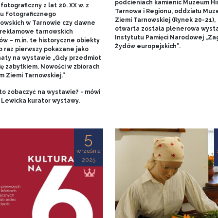
podcieniach kamienic Muzeum His
fotograficzny z lat 20. XX w. z
Tarnowa i Regionu, oddziału Mu
u Fotograficznego
Ziemi Tarnowskiej (Rynek 20-21),
owskich w Tarnowie czy dawne
otwarta została plenerowa wyst
 reklamowe tarnowskich
Instytutu Pamięci Narodowej „Za
w – m.in. te historyczne obiekty
Żydów europejskich”.
o raz pierwszy pokazane jako
aty na wystawie „Gdy przedmiot
ię zabytkiem. Nowości w zbiorach
 Ziemi Tarnowskiej.”
to zobaczyć na wystawie? - mówi
 Lewicka kurator wystawy.
5
września
2025