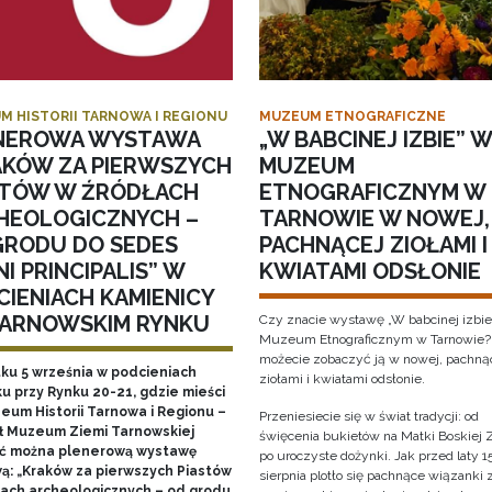
M HISTORII TARNOWA I REGIONU
MUZEUM ETNOGRAFICZNE
NEROWA WYSTAWA
„W BABCINEJ IZBIE” W
AKÓW ZA PIERWSZYCH
MUZEUM
STÓW W ŹRÓDŁACH
ETNOGRAFICZNYM W
HEOLOGICZNYCH –
TARNOWIE W NOWEJ,
GRODU DO SEDES
PACHNĄCEJ ZIOŁAMI I
I PRINCIPALIS” W
KWIATAMI ODSŁONIE
CIENIACH KAMIENICY
TARNOWSKIM RYNKU
Czy znacie wystawę „W babcinej izbie
Muzeum Etnograficznym w Tarnowie?
możecie zobaczyć ją w nowej, pachną
tku 5 września w podcieniach
ziołami i kwiatami odsłonie.
u przy Rynku 20-21, gdzie mieści
zeum Historii Tarnowa i Regionu –
Przeniesiecie się w świat tradycji: od
ł Muzeum Ziemi Tarnowskiej
święcenia bukietów na Matki Boskiej Z
ć można plenerową wystawę
po uroczyste dożynki. Jak przed laty 1
ą: „Kraków za pierwszych Piastów
sierpnia plotło się pachnące wiązanki 
łach archeologicznych – od grodu