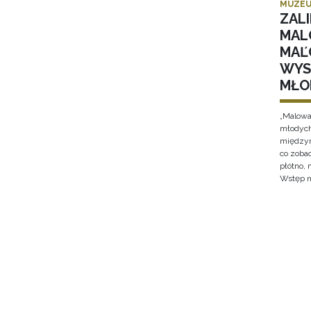
MUZEU
ZALI
MAL
MAĽ
WYS
MŁO
„Malowan
młodych
międzyn
co zobac
płótno,
Wstęp n