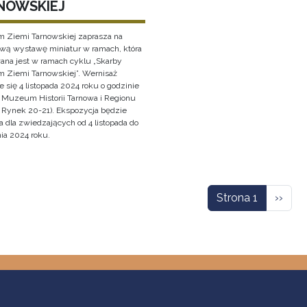
NOWSKIEJ
Ziemi Tarnowskiej zaprasza na
wą wystawę miniatur w ramach, która
wana jest w ramach cyklu „Skarby
Ziemi Tarnowskiej”. Wernisaż
 się 4 listopada 2024 roku o godzinie
 Muzeum Historii Tarnowa i Regionu
, Rynek 20-21). Ekspozycja będzie
 dla zwiedzających od 4 listopada do
ia 2024 roku.
icowanie
Nastę
Strona 1
››