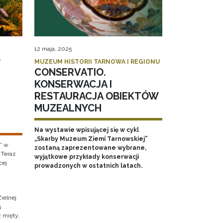
12 maja, 2025
MUZEUM HISTORII TARNOWA I REGIONU
CONSERVATIO.
KONSERWACJA I
RESTAURACJA OBIEKTÓW
MUZEALNYCH
Na wystawie wpisującej się w cykl
„Skarby Muzeum Ziemi Tarnowskiej”
” w
zostaną zaprezentowane wybrane,
 Teraz
wyjątkowe przykłady konserwacji
cej
prowadzonych w ostatnich latach.
ielnej
5
z mięty,