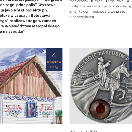
macierzanki, rumianku i makówek, a
es regni principalis”. Wystawa
następnie zanoszono je do kościoła, by
ła jako efekt projektu pn.
chroniły dom i gospodarstwo przed
olska w czasach Bolesława
nieszczęściem.
ego” realizowanego w ramach
nia Województwa Małopolskiego
a na szóstkę”.
4
kwietnia
s
2025
15 stycznia, 2025