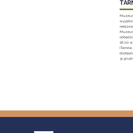
TAR
Muzeum 
wyjątko
realizo
Muzeum 
odbędzie
18:00 w
(Tarnów
dostępna
31 grudn
Stron