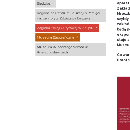
Aparat 
Siedziba
Zakład
Regionalne Centrum Edukacji o Pamięci
Mroczk
im. gen. bryg. Zdzisława Baszaka
szyldy
zakładó
Zagroda Felicji Curyłowej w Zalipiu
będą p
ekspon
Muzeum Etnograficzne
staje s
Muzeum
Muzeum Wincentego Witosa w
Wierzchosławicach
Co war
Dorota