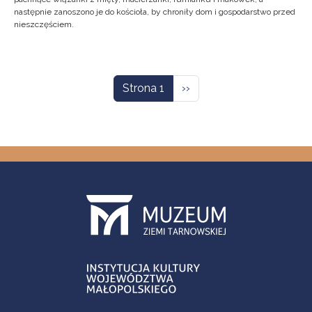
następnie zanoszono je do kościoła, by chroniły dom i gospodarstwo przed
nieszczęściem.
Stronicowanie
Następna strona
Strona 1
››