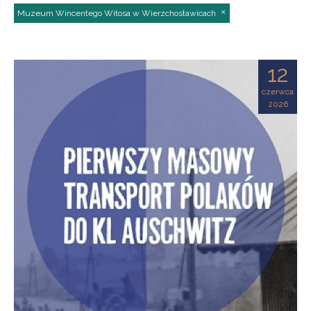
Muzeum Wincentego Witosa w Wierzchosławicach
12
czerwca
2026