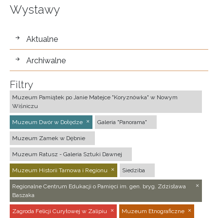
Wystawy
wystawy
Aktualne
Archiwalne
Filtry
Muzeum Pamiątek po Janie Matejce "Koryznówka" w Nowym
Wiśniczu
Muzeum Dwór w Dołędze
Galeria "Panorama"
Muzeum Zamek w Dębnie
Muzeum Ratusz - Galeria Sztuki Dawnej
Muzeum Historii Tarnowa i Regionu
Siedziba
Regionalne Centrum Edukacji o Pamięci im. gen. bryg. Zdzisława
Baszaka
Zagroda Felicji Curyłowej w Zalipiu
Muzeum Etnograficzne