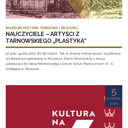
MUZEUM HISTORII TARNOWA I REGIONU
NAUCZYCIELE – ARTYŚCI Z
TARNOWSKIEGO „PLASTYKA”
57 prac. 44 artystów. 80 lat historii. Tak w skrócie można opisać wyjątkową
wystawę przygotowaną w Muzeum Ziemi Tarnowskiej z okazji
jubileuszu 80-lecia Państwowego Liceum Sztuk Plastycznych im. A.
Grottgera w Tarnowie.
5
września
2025