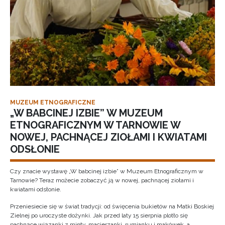
MUZEUM ETNOGRAFICZNE
„W BABCINEJ IZBIE” W MUZEUM
ETNOGRAFICZNYM W TARNOWIE W
NOWEJ, PACHNĄCEJ ZIOŁAMI I KWIATAMI
ODSŁONIE
Czy znacie wystawę „W babcinej izbie” w Muzeum Etnograficznym w
Tarnowie? Teraz możecie zobaczyć ją w nowej, pachnącej ziołami i
kwiatami odsłonie.
Przeniesiecie się w świat tradycji: od święcenia bukietów na Matki Boskiej
Zielnej po uroczyste dożynki. Jak przed laty 15 sierpnia plotło się
pachnące wiązanki z mięty, macierzanki, rumianku i makówek, a