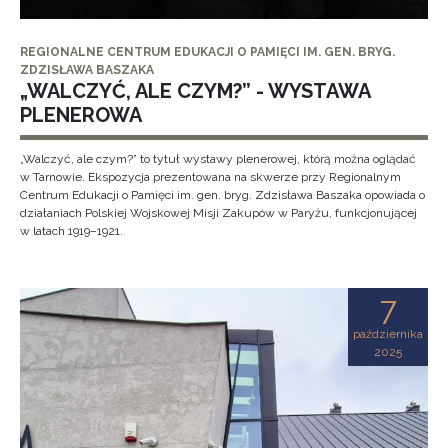
REGIONALNE CENTRUM EDUKACJI O PAMIĘCI IM. GEN. BRYG.
ZDZISŁAWA BASZAKA
„WALCZYĆ, ALE CZYM?” - WYSTAWA
PLENEROWA
„Walczyć, ale czym?” to tytuł wystawy plenerowej, którą można oglądać
w Tarnowie. Ekspozycja prezentowana na skwerze przy Regionalnym
Centrum Edukacji o Pamięci im. gen. bryg. Zdzisława Baszaka opowiada o
działaniach Polskiej Wojskowej Misji Zakupów w Paryżu, funkcjonującej
w latach 1919–1921.
7
października
2025