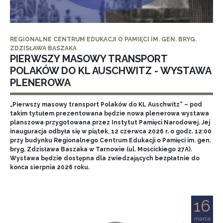
REGIONALNE CENTRUM EDUKACJI O PAMIĘCI IM. GEN. BRYG.
ZDZISŁAWA BASZAKA
PIERWSZY MASOWY TRANSPORT
POLAKÓW DO KL AUSCHWITZ - WYSTAWA
PLENEROWA
„Pierwszy masowy transport Polaków do KL Auschwitz” – pod
takim tytułem prezentowana będzie nowa plenerowa wystawa
planszowa przygotowana przez Instytut Pamięci Narodowej. Jej
inauguracja odbyła się w piątek, 12 czerwca 2026 r. o godz. 12:00
przy budynku Regionalnego Centrum Edukacji o Pamięci im. gen.
bryg. Zdzisława Baszaka w Tarnowie (ul. Mościckiego 27A).
Wystawa będzie dostępna dla zwiedzających bezpłatnie do
końca sierpnia 2026 roku.
16
marca