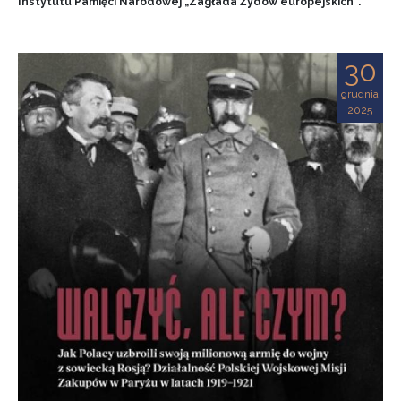
Instytutu Pamięci Narodowej „Zagłada Żydów europejskich”.
30
grudnia
2025