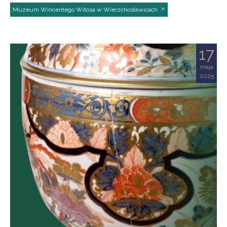
Muzeum Wincentego Witosa w Wierzchosławicach
17
maja
2025