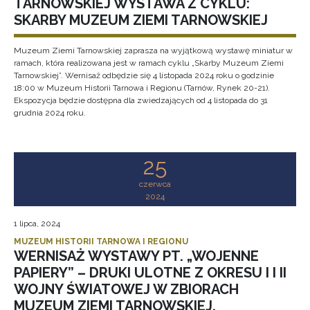
TARNOWSKIEJ WYSTAWA Z CYKLU:
SKARBY MUZEUM ZIEMI TARNOWSKIEJ
Muzeum Ziemi Tarnowskiej zaprasza na wyjątkową wystawę miniatur w
ramach, która realizowana jest w ramach cyklu „Skarby Muzeum Ziemi
Tarnowskiej”. Wernisaż odbędzie się 4 listopada 2024 roku o godzinie
18:00 w Muzeum Historii Tarnowa i Regionu (Tarnów, Rynek 20-21).
Ekspozycja będzie dostępna dla zwiedzających od 4 listopada do 31
grudnia 2024 roku.
25
czerwca
2024
1 lipca, 2024
MUZEUM HISTORII TARNOWA I REGIONU
WERNISAŻ WYSTAWY PT. „WOJENNE
PAPIERY” – DRUKI ULOTNE Z OKRESU I I II
WOJNY ŚWIATOWEJ W ZBIORACH
MUZEUM ZIEMI TARNOWSKIEJ.