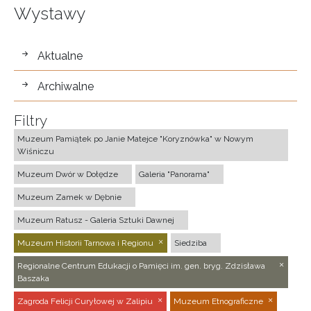
Wystawy
wystawy
Aktualne
Archiwalne
Filtry
Muzeum Pamiątek po Janie Matejce "Koryznówka" w Nowym
Wiśniczu
Muzeum Dwór w Dołędze
Galeria "Panorama"
Muzeum Zamek w Dębnie
Muzeum Ratusz - Galeria Sztuki Dawnej
Muzeum Historii Tarnowa i Regionu
Siedziba
Regionalne Centrum Edukacji o Pamięci im. gen. bryg. Zdzisława
Baszaka
Zagroda Felicji Curyłowej w Zalipiu
Muzeum Etnograficzne