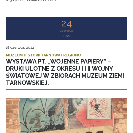
w godzinach otwarcia oddziału.
24
czerwca
2024
18 czerwca, 2024
MUZEUM HISTORII TARNOWA I REGIONU
WYSTAWA PT. „WOJENNE PAPIERY” –
DRUKI ULOTNE Z OKRESU I I II WOJNY
ŚWIATOWEJ W ZBIORACH MUZEUM ZIEMI
TARNOWSKIEJ.