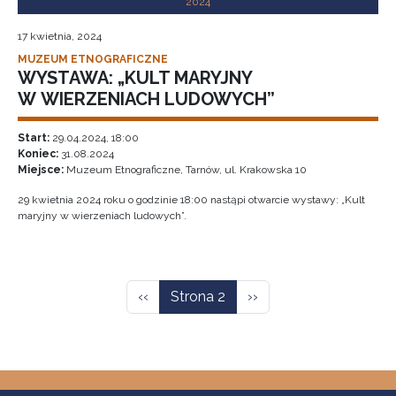
2024
17 kwietnia, 2024
MUZEUM ETNOGRAFICZNE
WYSTAWA: „KULT MARYJNY
W WIERZENIACH LUDOWYCH”
Start:
29.04.2024, 18:00
Koniec:
31.08.2024
Miejsce:
Muzeum Etnograficzne, Tarnów, ul. Krakowska 10
29 kwietnia 2024 roku o godzinie 18:00 nastąpi otwarcie wystawy: „Kult
maryjny w wierzeniach ludowych”.
Stronicowanie
Poprzednia strona
Następna strona
‹‹
Strona 2
››