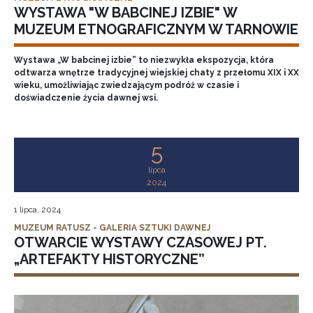
WYSTAWA "W BABCINEJ IZBIE" W
MUZEUM ETNOGRAFICZNYM W TARNOWIE
Wystawa „W babcinej izbie” to niezwykła ekspozycja, która
odtwarza wnętrze tradycyjnej wiejskiej chaty z przełomu XIX i XX
wieku, umożliwiając zwiedzającym podróż w czasie i
doświadczenie życia dawnej wsi.
5
lipca
2024
1 lipca, 2024
MUZEUM RATUSZ - GALERIA SZTUKI DAWNEJ
OTWARCIE WYSTAWY CZASOWEJ PT.
„ARTEFAKTY HISTORYCZNE”