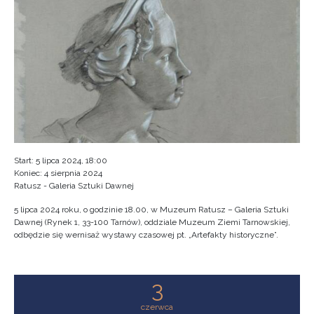
Start: 5 lipca 2024, 18:00
Koniec: 4 sierpnia 2024
Ratusz - Galeria Sztuki Dawnej
5 lipca 2024 roku, o godzinie 18.00, w Muzeum Ratusz – Galeria Sztuki
Dawnej (Rynek 1, 33-100 Tarnów), oddziale Muzeum Ziemi Tarnowskiej,
odbędzie się wernisaż wystawy czasowej pt. „Artefakty historyczne”.
3
czerwca