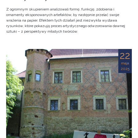
Z ogromnym skupieniem analizowali formę, funkcję, zdobienia i
ornamenty eksponowanych artefaktów, by następnie przelać swoje
wrażenia na papier. Efektem tych działań jest niezwykła wystawa
rysunków, które pokazują proces artystycznego odwzorowania dawnej
sztuki – z perspektywy młodych twórców.
22
maja
2025