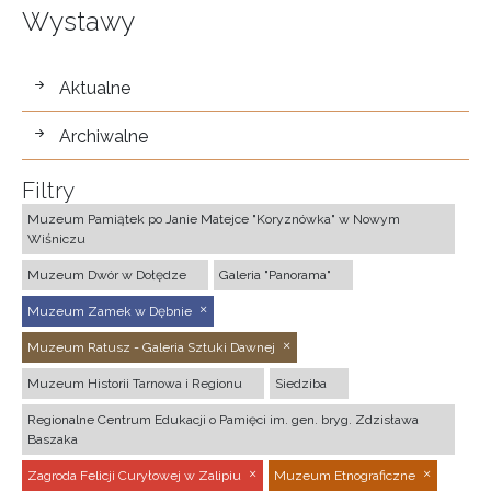
Wystawy
wystawy
Aktualne
Archiwalne
Filtry
Muzeum Pamiątek po Janie Matejce "Koryznówka" w Nowym
Wiśniczu
Muzeum Dwór w Dołędze
Galeria "Panorama"
Muzeum Zamek w Dębnie
Muzeum Ratusz - Galeria Sztuki Dawnej
Muzeum Historii Tarnowa i Regionu
Siedziba
Regionalne Centrum Edukacji o Pamięci im. gen. bryg. Zdzisława
Baszaka
Zagroda Felicji Curyłowej w Zalipiu
Muzeum Etnograficzne