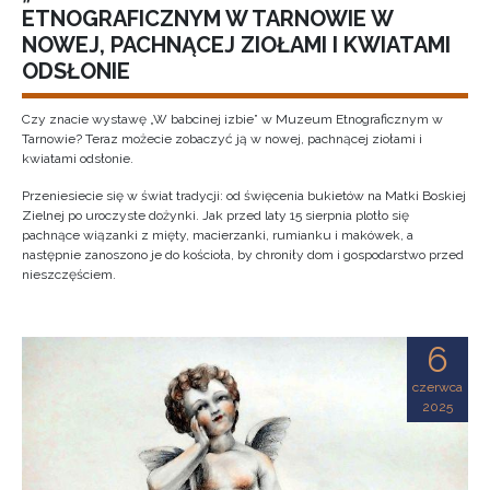
ETNOGRAFICZNYM W TARNOWIE W
NOWEJ, PACHNĄCEJ ZIOŁAMI I KWIATAMI
ODSŁONIE
Czy znacie wystawę „W babcinej izbie” w Muzeum Etnograficznym w
Tarnowie? Teraz możecie zobaczyć ją w nowej, pachnącej ziołami i
kwiatami odsłonie.
Przeniesiecie się w świat tradycji: od święcenia bukietów na Matki Boskiej
Zielnej po uroczyste dożynki. Jak przed laty 15 sierpnia plotło się
pachnące wiązanki z mięty, macierzanki, rumianku i makówek, a
następnie zanoszono je do kościoła, by chroniły dom i gospodarstwo przed
nieszczęściem.
6
czerwca
2025