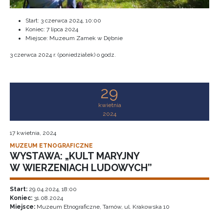
Start:
3 czerwca 2024, 10:00
Koniec:
7 lipca 2024
Miejsce: Muzeum Zamek w Dębnie
3 czerwca 2024 r. (poniedziałek) o godz.
29
kwietnia
2024
17 kwietnia, 2024
MUZEUM ETNOGRAFICZNE
WYSTAWA: „KULT MARYJNY
W WIERZENIACH LUDOWYCH”
Start:
29.04.2024, 18:00
Koniec:
31.08.2024
Miejsce:
Muzeum Etnograficzne, Tarnów, ul. Krakowska 10