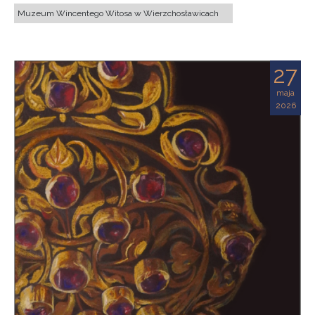
Muzeum Wincentego Witosa w Wierzchosławicach
27
maja
2026