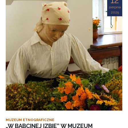
sierpnia
2025
MUZEUM ETNOGRAFICZNE
„W BABCINEJ IZBIE” W MUZEUM