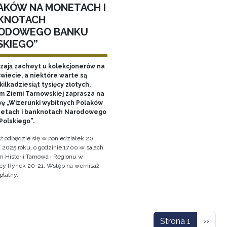
AKÓW NA MONETACH I
KNOTACH
ODOWEGO BANKU
SKIEGO”
ają zachwyt u kolekcjonerów na
wiecie, a niektóre warte są
ilkadziesiąt tysięcy złotych.
 Ziemi Tarnowskiej zaprasza na
ę „Wizerunki wybitnych Polaków
etach i banknotach Narodowego
Polskiego”.
ż odbędzie się w poniedziałek 20
 2025 roku, o godzinie 17.00 w salach
Historii Tarnowa i Regionu w
cy Rynek 20-21. Wstęp na wernisaż
płatny.
icowanie
Nastę
Strona 1
››