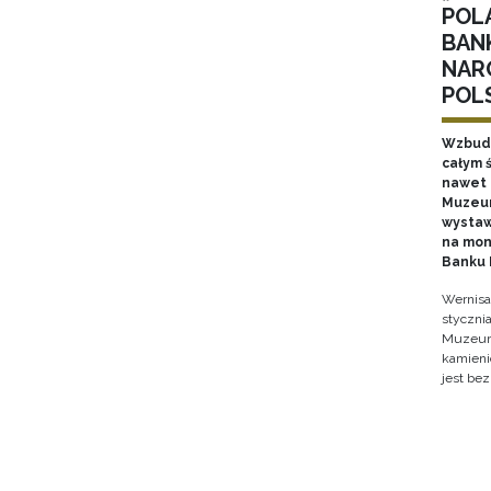
POL
BAN
NAR
POL
Wzbudz
całym ś
nawet k
Muzeum
wystaw
na mon
Banku 
Wernisa
stycznia
Muzeum 
kamieni
jest bez
Stron