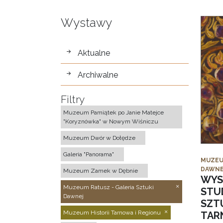
Wystawy
wystawy
Aktualne
Archiwalne
Filtry
Muzeum Pamiątek po Janie Matejce
"Koryznówka" w Nowym Wiśniczu
Muzeum Dwór w Dołędze
Galeria "Panorama"
MUZEU
DAWNE
Muzeum Zamek w Dębnie
WYS
Muzeum Ratusz - Galeria Sztuki
STU
Dawnej
SZTU
Muzeum Historii Tarnowa i Regionu
TAR