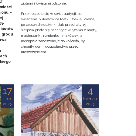
ch
ziołami i kwiatami odsłonie.
mieści
gionu –
Przeniesiecie się w świat tradycji: od
ej
święcenia bukietów na Matki Boskiej Zielnej
wę
po uroczyste dożynki. Jak przed laty 15
Piastów
sierpnia plotło się pachnące wiązanki z mięty,
d grodu
macierzanki, rumianku i makówek, a
tawa
następnie zanoszono je do kościoła, by
chroniły dom i gospodarstwo przed
a
nieszczęściem.
mach
kiego
17
4
maja
kwietnia
2025
2025