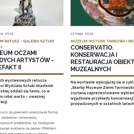
ca, 2025
12 maja, 2025
M RATUSZ - GALERIA SZTUKI
MUZEUM HISTORII TARNOWA I R
CONSERVATIO.
J
EUM OCZAMI
KONSERWACJA I
DYCH ARTYSTÓW -
RESTAURACJA OBIEK
FAKT II
MUZEALNYCH
ch wystawowych ratusza
Na wystawie wpisującej się w cykl
ci Wydziału Sztuki Akademii
„Skarby Muzeum Ziemi Tarnowski
kiej oddali się temu, co w
zostaną zaprezentowane wybran
 robić warto – uważnej
wyjątkowe przykłady konserwacji
acji.
prowadzonych w ostatnich latac
nym skupieniem analizowali formę,
, zdobienia i ornamenty
wanych artefaktów, by następnie
 swoje wrażenia na papier. Efektem
iałań jest niezwykła wystawa