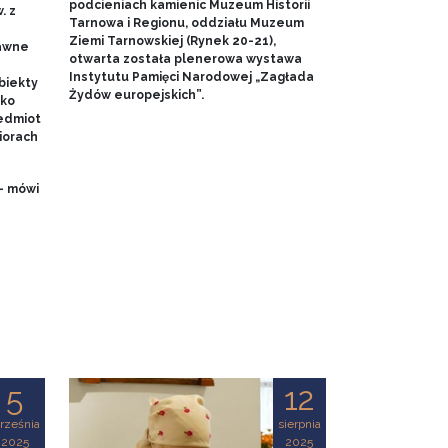
podcieniach kamienic Muzeum Historii
. z
Tarnowa i Regionu, oddziału Muzeum
Ziemi Tarnowskiej (Rynek 20-21),
dawne
otwarta została plenerowa wystawa
Instytutu Pamięci Narodowej „Zagłada
biekty
Żydów europejskich”.
ako
edmiot
iorach
- mówi
5
12
rześnia
sierpnia
2025
2025