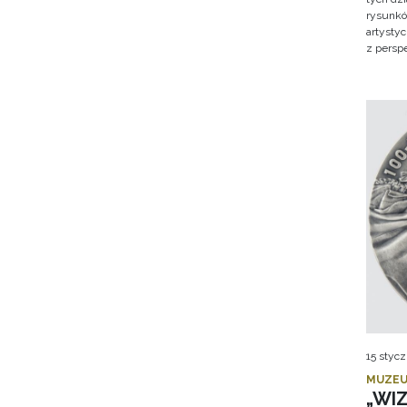
rysunkó
artysty
z persp
15 stycz
MUZEU
„WI