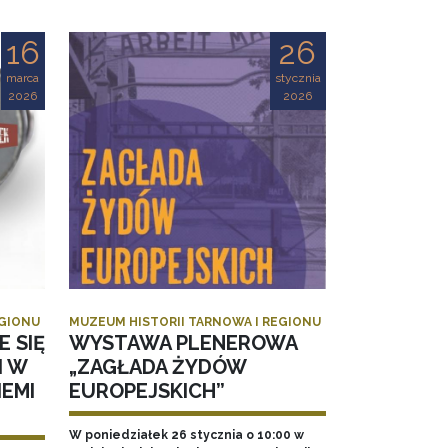
16
26
marca
stycznia
2026
2026
EGIONU
MUZEUM HISTORII TARNOWA I REGIONU
E SIĘ
WYSTAWA PLENEROWA
I W
„ZAGŁADA ŻYDÓW
EMI
EUROPEJSKICH”
W poniedziałek 26 stycznia o 10:00 w