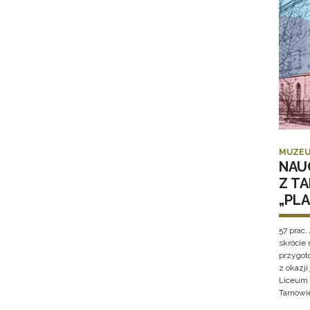
MUZEU
NAU
Z T
„PL
57 prac. 
skrócie
przygot
z okazj
Liceum 
Tarnowi