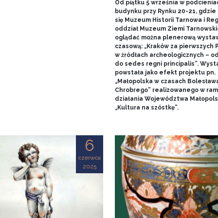
Od piątku 5 września w podcienia
budynku przy Rynku 20-21, gdzie 
się Muzeum Historii Tarnowa i Re
oddział Muzeum Ziemi Tarnowski
oglądać można plenerową wysta
czasową: „Kraków za pierwszych 
w źródłach archeologicznych – o
do sedes regni principalis”. Wys
powstała jako efekt projektu pn.
„Małopolska w czasach Bolesław
Chrobrego” realizowanego w ra
działania Województwa Małopols
„Kultura na szóstkę”.
6
czerwca
2025