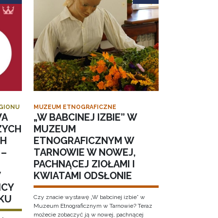
EGIONU
MUZEUM ETNOGRAFICZNE
WA
„W BABCINEJ IZBIE” W
ZYCH
MUZEUM
CH
ETNOGRAFICZNYM W
 –
TARNOWIE W NOWEJ,
PACHNĄCEJ ZIOŁAMI I
W
KWIATAMI ODSŁONIE
ICY
KU
Czy znacie wystawę „W babcinej izbie” w
Muzeum Etnograficznym w Tarnowie? Teraz
możecie zobaczyć ją w nowej, pachnącej