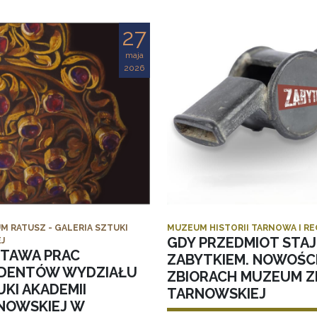
27
maja
2026
M RATUSZ - GALERIA SZTUKI
MUZEUM HISTORII TARNOWA I R
GDY PRZEDMIOT STAJ
J
TAWA PRAC
ZABYTKIEM. NOWOŚC
DENTÓW WYDZIAŁU
ZBIORACH MUZEUM ZI
KI AKADEMII
TARNOWSKIEJ
NOWSKIEJ W