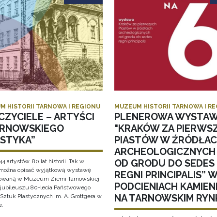
M HISTORII TARNOWA I REGIONU
MUZEUM HISTORII TARNOWA I R
CZYCIELE – ARTYŚCI
PLENEROWA WYSTA
ARNOWSKIEGO
"KRAKÓW ZA PIERWS
ASTYKA”
PIASTÓW W ŹRÓDŁA
ARCHEOLOGICZNYCH
OD GRODU DO SEDES
44 artystów. 80 lat historii. Tak w
 można opisać wyjątkową wystawę
REGNI PRINCIPALIS” 
owaną w Muzeum Ziemi Tarnowskiej
PODCIENIACH KAMIEN
i jubileuszu 80-lecia Państwowego
NA TARNOWSKIM RYN
Sztuk Plastycznych im. A. Grottgera w
e.