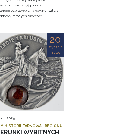
w, które pokazują proces
cznego odwzorowania dawnej sztuki –
ektywy młodych twórców.
20
stycznia
2025
nia, 2025
M HISTORII TARNOWA I REGIONU
ZERUNKI WYBITNYCH