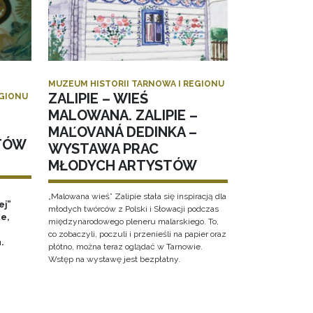
MUZEUM HISTORII TARNOWA I REGIONU
ZALIPIE – WIEŚ
EGIONU
MALOWANA. ZALIPIE –
MAĽOVANÁ DEDINKA –
TÓW
WYSTAWA PRAC
MŁODYCH ARTYSTÓW
„Malowana wieś” Zalipie stała się inspiracją dla
ej”
młodych twórców z Polski i Słowacji podczas
e,
międzynarodowego pleneru malarskiego. To,
co zobaczyli, poczuli i przenieśli na papier oraz
h.
płótno, można teraz oglądać w Tarnowie.
Wstęp na wystawę jest bezpłatny.