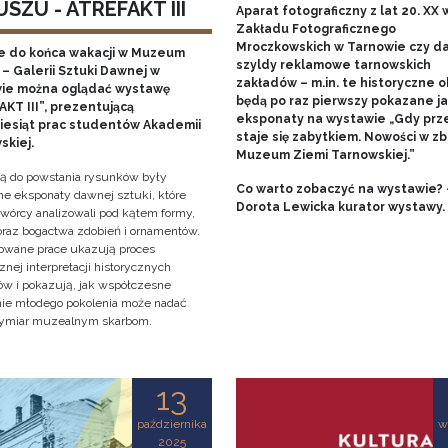
SZU - ATREFAKT III
Aparat fotograficzny z lat 20. XX w
Zakładu Fotograficznego
Mroczkowskich w Tarnowie czy 
e do końca wakacji w Muzeum
szyldy reklamowe tarnowskich
– Galerii Sztuki Dawnej w
zakładów – m.in. te historyczne o
ie można oglądać wystawę
będą po raz pierwszy pokazane j
KT III”, prezentującą
eksponaty na wystawie „Gdy prz
ziesiąt prac studentów Akademii
staje się zabytkiem. Nowości w zb
skiej.
Muzeum Ziemi Tarnowskiej.”
cją do powstania rysunków były
Co warto zobaczyć na wystawie? 
e eksponaty dawnej sztuki, które
Dorota Lewicka kurator wystawy.
twórcy analizowali pod kątem formy,
 oraz bogactwa zdobień i ornamentów.
owane prace ukazują proces
znej interpretacji historycznych
tów i pokazują, jak współczesne
nie młodego pokolenia może nadać
ymiar muzealnym skarbom.
13
października
w
2025