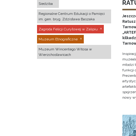
RATU
Siedziba
Regionalne Centrum Edukacji o Pamięci
Jeszcz
im. gen. bryg. Zdzisława Baszaka
Ratusz 
Tarnow
Zagroda Felicji Curyłowej w Zalipiu
„ARTEFA
kilkad
Muzeum Etnograficzne
Tarnow
Muzeum Wincentego Witosa w
Inspira
Wierzchosławicach
muzealn
młodzi 
funkcji
Prezent
artystyc
artefak
spojrze
nowy w